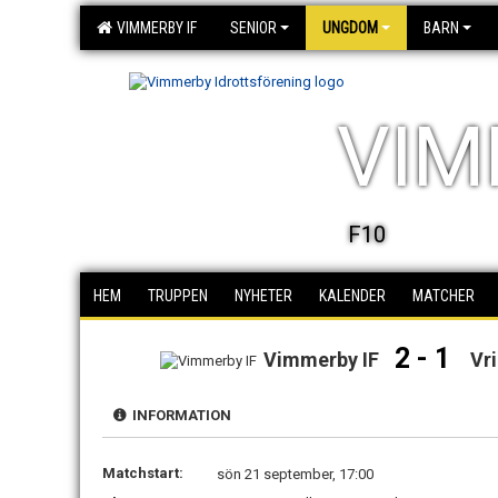
VIMMERBY IF
SENIOR
UNGDOM
BARN
VIM
F10
HEM
TRUPPEN
NYHETER
KALENDER
MATCHER
2 - 1
Vimmerby IF
Vr
INFORMATION
Matchstart:
sön 21 september, 17:00