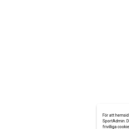
För att hemsid
SportAdmin. De
frivilliga cooki