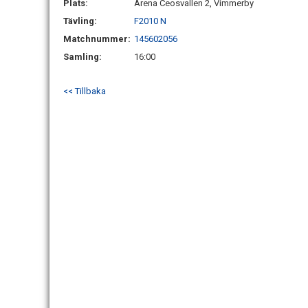
Plats:
Arena Ceosvallen 2, Vimmerby
Tävling:
F2010 N
Matchnummer:
145602056
Samling:
16:00
<< Tillbaka