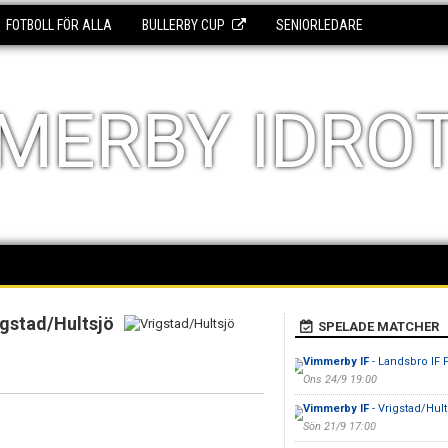
FOTBOLL FÖR ALLA
BULLERBY CUP
SENIORLEDARE
MERBY IDRO
igstad/Hultsjö
SPELADE MATCHER
Vimmerby IF
- Landsbro IF 
Ons 24/9 19:00
Vimmerby IF
- Vrigstad/Hult
Sön 21/9 17:00