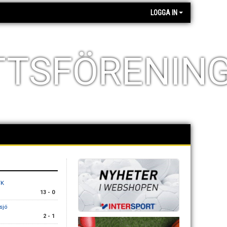
LOGGA IN
TTSFÖRENIN
FK
13 - 0
sjö
2 - 1