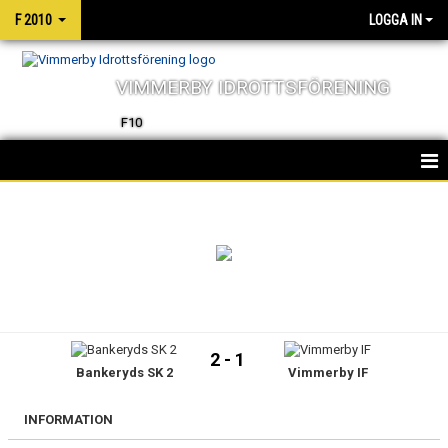
F 2010
LOGGA IN
VIMMERBY IDROTTSFÖRENING
F10
HEM
TRUPPEN
NYHETER
KALENDER
2 - 1
Bankeryds SK 2
Vimmerby IF
MATCHER
INFORMATION