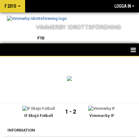
F 2010
LOGGA IN
VIMMERBY IDROTTSFÖRENING
F10
HEM
TRUPPEN
NYHETER
KALENDER
1 - 2
IF Eksjö Fotboll
Vimmerby IF
MATCHER
INFORMATION