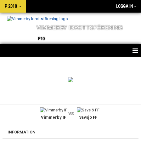
P 2010
LOGGA IN
VIMMERBY IDROTTSFÖRENING
P10
HEM
TRUPPEN
NYHETER
KALENDER
vs
Vimmerby IF
Sävsjö FF
MATCHER
INFORMATION