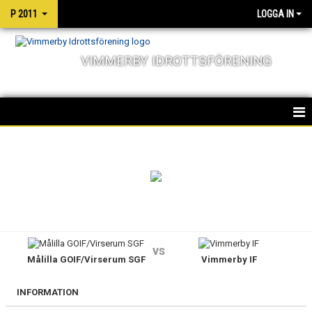
P 2011
LOGGA IN
VIMMERBY IDROTTSFÖRENING
HEM
TRUPPEN
NYHETER
KALENDER
vs
Målilla GOIF/Virserum SGF
Vimmerby IF
MATCHER
INFORMATION