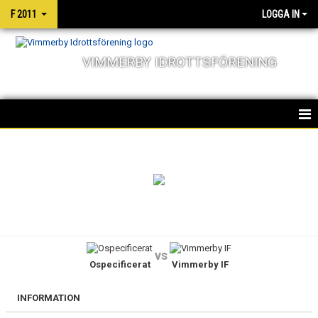
F 2011
LOGGA IN
VIMMERBY IDROTTSFÖRENING
HEM
TRUPPEN
NYHETER
KALENDER
vs
Ospecificerat
Vimmerby IF
MATCHER
INFORMATION