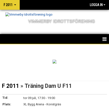
F 2011
LOGGA IN
VIMMERBY IDROTTSFÖRENING
HEM
TRUPPEN
NYHETER
KALENDER
F 2011
» Träning Dam U F11
MATCHER
Tid:
tor 09 juli, 17:30 - 19:00
Plats:
XL Bygg Arena - Konstgräs