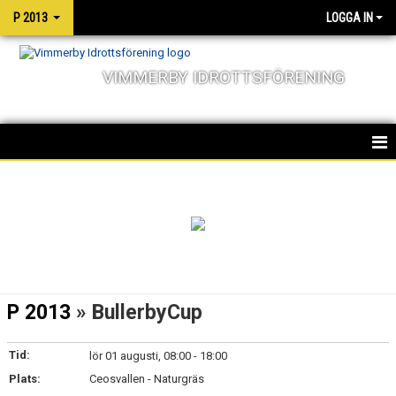
P 2013
LOGGA IN
VIMMERBY IDROTTSFÖRENING
HEM
TRUPPEN
NYHETER
KALENDER
P 2013
» BullerbyCup
MATCHER
Tid:
lör 01 augusti, 08:00 - 18:00
Plats:
Ceosvallen - Naturgräs