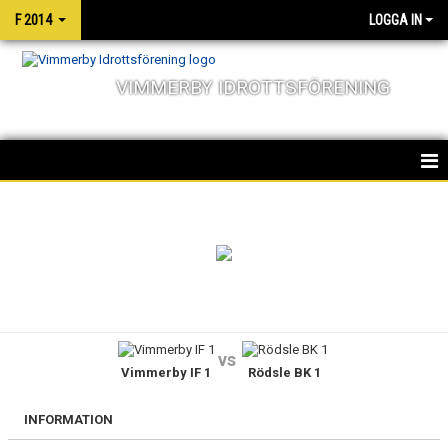
F 2014
LOGGA IN
VIMMERBY IDROTTSFÖRENING
HEM
NYHETER
KALENDER
MATCHER
vs
Vimmerby IF 1
Rödsle BK 1
TRUPPEN
BILDGALLERI
INFORMATION