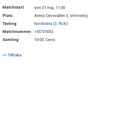
DOKUMENT
Matchstart:
sön 31 maj, 11:00
Plats:
Arena Ceosvallen 3, Vimmerby
KONTAKT
Tävling:
Nordöstra (3, flick)
Matchnummer:
145725032
Samling:
10:00, Ceos
<< Tillbaka