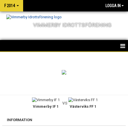
F 2014
LOGGA IN
VIMMERBY IDROTTSFÖRENING
HEM
NYHETER
KALENDER
MATCHER
vs
Vimmerby IF 1
Västerviks FF 1
TRUPPEN
BILDGALLERI
INFORMATION