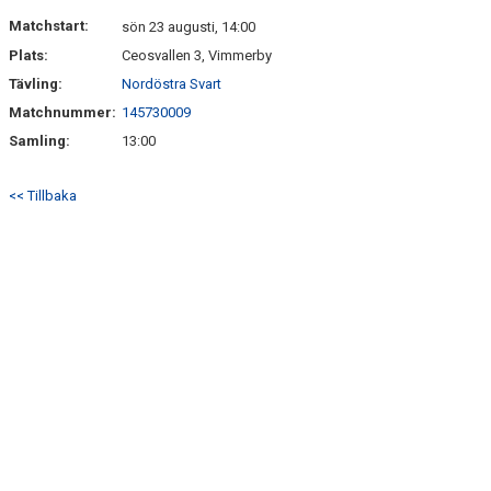
DOKUMENT
Matchstart:
sön 23 augusti, 14:00
Plats:
Ceosvallen 3, Vimmerby
KONTAKT
Tävling:
Nordöstra Svart
Matchnummer:
145730009
Samling:
13:00
<< Tillbaka