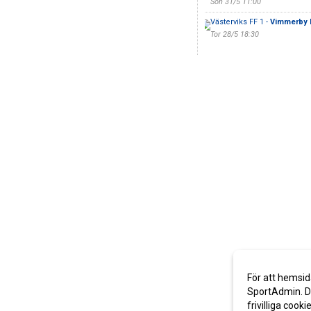
Sön 31/5 11:00
Västerviks FF 1 -
Vimmerby I
Tor 28/5 18:30
För att hemsid
SportAdmin. De
frivilliga cooki