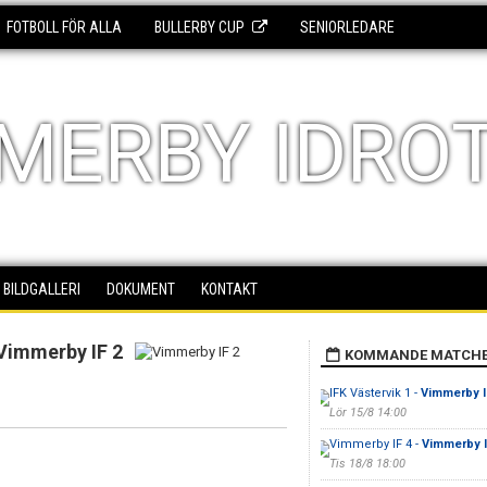
FOTBOLL FÖR ALLA
BULLERBY CUP
SENIORLEDARE
MERBY IDRO
BILDGALLERI
DOKUMENT
KONTAKT
Vimmerby IF 2
KOMMANDE MATCH
IFK Västervik 1 -
Vimmerby I
Lör 15/8 14:00
Vimmerby IF 4 -
Vimmerby I
Tis 18/8 18:00