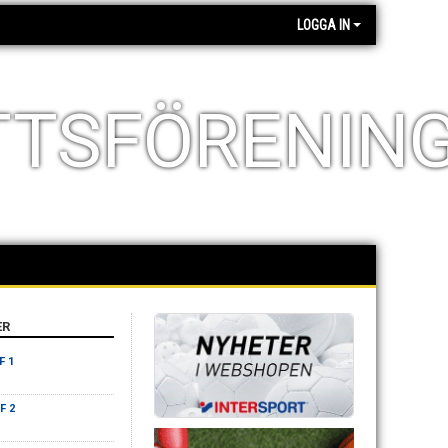
LOGGA IN
TTSFÖRENIN
ER
F 1
F 2