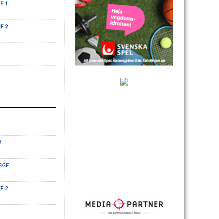
FF 1
F 2
2
 SGF
FF 2
1