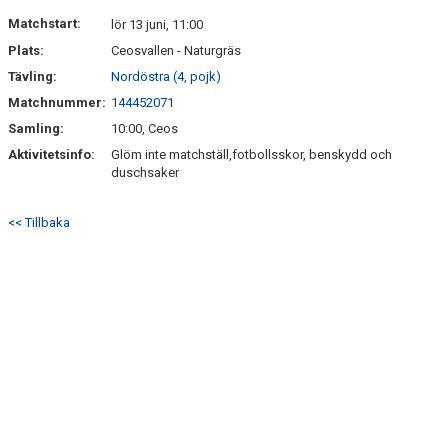
DOKUMENT
Matchstart:
lör 13 juni, 11:00
Plats:
Ceosvallen - Naturgräs
KONTAKT
Tävling:
Nordöstra (4, pojk)
Matchnummer:
144452071
Samling:
10:00, Ceos
Aktivitetsinfo:
Glöm inte matchställ,fotbollsskor, benskydd och
duschsaker
<< Tillbaka