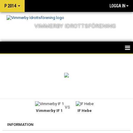
P 2014
LOGGA IN
VIMMERBY IDROTTSFÖRENING
HEM
NYHETER
KALENDER
MATCHER
vs
Vimmerby IF 1
IF Hebe
TRUPPEN
BILDGALLERI
INFORMATION