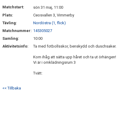
DOKUMENT
Matchstart:
sön 31 maj, 11:00
Plats:
Ceosvallen 3, Vimmerby
KONTAKT
Tävling:
Nordöstra (1, flick)
Matchnummer:
145305027
Samling:
10:00
Aktivitetsinfo:
Ta med fotbollsskor, benskydd och duschsaker.
Kom ihåg att sätta upp håret och ta ut örhängen!
Vi är i omklädningsrum 3
Tvätt:
<< Tillbaka