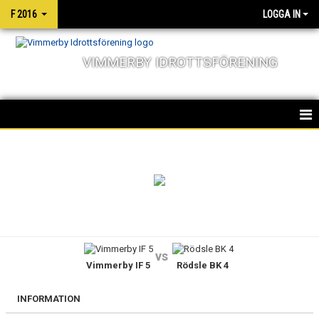
F 2016
LOGGA IN
VIMMERBY IDROTTSFÖRENING
HEM
NYHETER
KALENDER
MATCHER
vs
Vimmerby IF 5
Rödsle BK 4
TRUPPEN
BILDGALLERI
INFORMATION