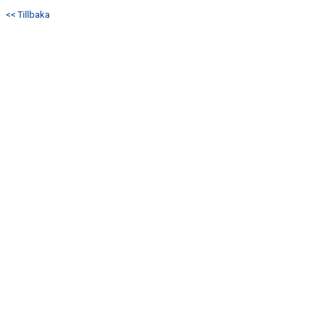
DOKUMENT
<< Tillbaka
KONTAKT