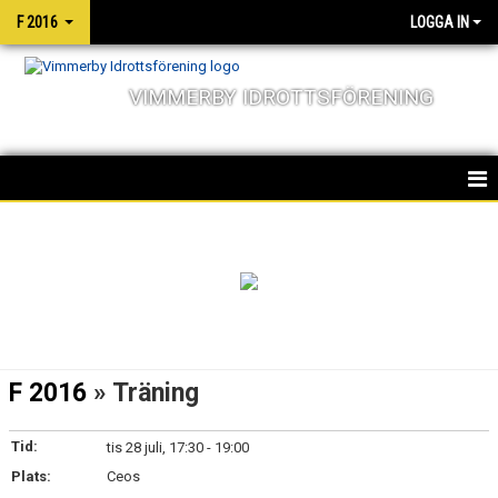
F 2016
LOGGA IN
VIMMERBY IDROTTSFÖRENING
HEM
NYHETER
KALENDER
MATCHER
F 2016
» Träning
TRUPPEN
Tid:
tis 28 juli, 17:30 - 19:00
BILDGALLERI
Plats:
Ceos