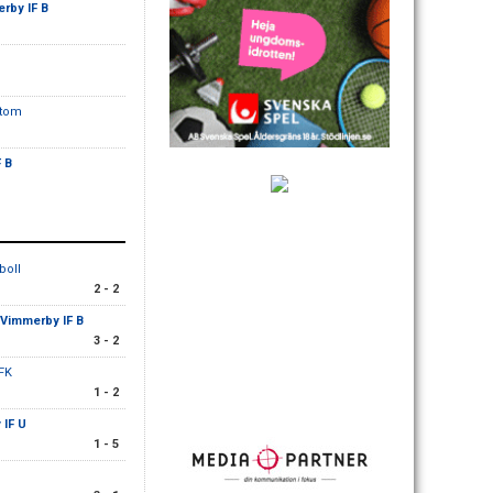
rby IF B
 Atom
 B
boll
2 - 2
Vimmerby IF B
3 - 2
 FK
1 - 2
 IF U
1 - 5