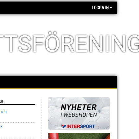
LOGGA IN
TTSFÖRENIN
ER
IF B
IK