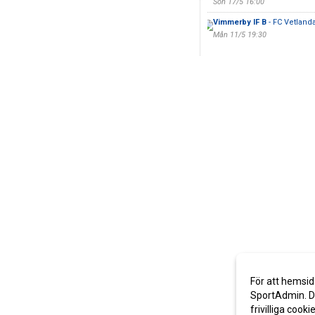
Sön 17/5 16:00
Vimmerby IF B
- FC Vetlan
Mån 11/5 19:30
För att hemsid
SportAdmin. De
frivilliga cooki