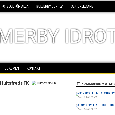
FOTBOLL FÖR ALLA
BULLERBY CUP
SENIORLEDARE
MERBY IDRO
DOKUMENT
KONTAKT
Hultsfreds FK
KOMMANDE MATCH
Landsbro IF FK -
Vimmerby 
Mån 17/8 18:45
Vimmerby IF B
- Rosenfors 
Mån 24/8 19:30