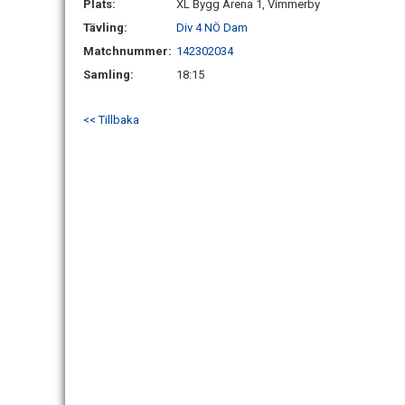
Plats:
XL Bygg Arena 1, Vimmerby
Tävling:
Div 4 NÖ Dam
Matchnummer:
142302034
Samling:
18:15
<< Tillbaka