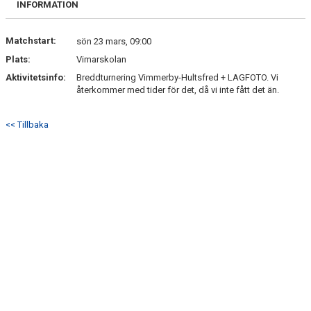
INFORMATION
DOKUMENT
KONTAKT
Matchstart:
sön 23 mars, 09:00
Plats:
Vimarskolan
Aktivitetsinfo:
Breddturnering Vimmerby-Hultsfred + LAGFOTO. Vi
återkommer med tider för det, då vi inte fått det än.
<< Tillbaka