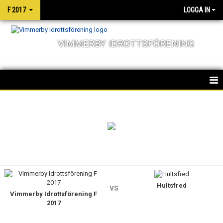
F 2017
LOGGA IN
VIMMERBY IDROTTSFÖRENING
HEM
NYHETER
KALENDER
MATCHER
Hultsfred
TRUPPEN
vs
Vimmerby Idrottsförening F
2017
BILDGALLERI