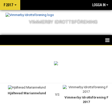
F 2017
LOGGA IN
VIMMERBY IDROTTSFÖRENING
HEM
NYHETER
KALENDER
MATCHER
Hjältevad Mariannelund
TRUPPEN
vs
Vimmerby Idrottsförening F
2017
BILDGALLERI