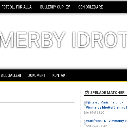
FOTBOLL FÖR ALLA
BULLERBY CUP
SENIORLEDARE
MERBY IDRO
BILDGALLERI
DOKUMENT
KONTAKT
SPELADE MATCHER
Hjältevad Mariannelund -
Vimmerby Idrottsförening 
Sön 10/5 13:00
Hultsfreds FK -
Vimmerby I
Sön 29/3 14:30