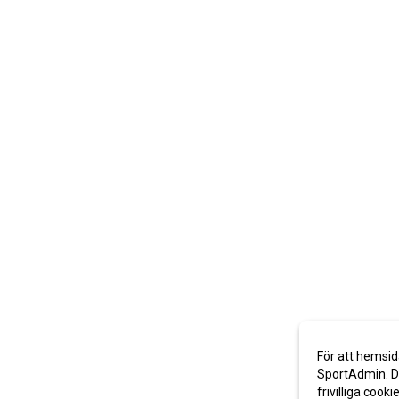
För att hemsid
SportAdmin. De
frivilliga cooki