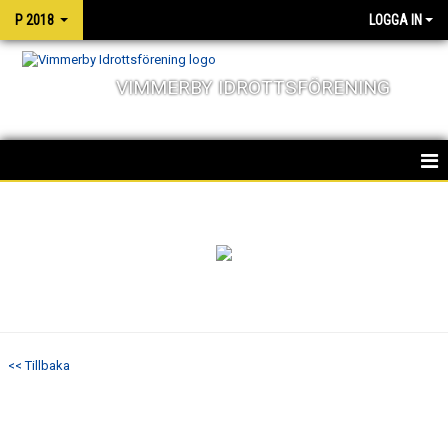
P 2018
LOGGA IN
VIMMERBY IDROTTSFÖRENING
HEM
NYHETER
KALENDER
MATCHER
<< Tillbaka
TRUPPEN
BILDGALLERI