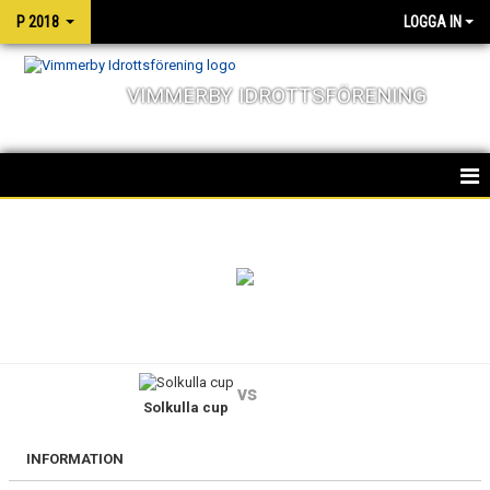
P 2018
LOGGA IN
VIMMERBY IDROTTSFÖRENING
HEM
NYHETER
KALENDER
MATCHER
vs
Solkulla cup
TRUPPEN
BILDGALLERI
INFORMATION