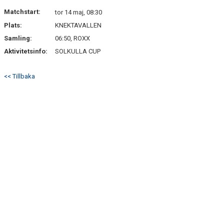
DOKUMENT
Matchstart:
tor 14 maj, 08:30
Plats:
KNEKTAVALLEN
KONTAKT
Samling:
06:50, ROXX
Aktivitetsinfo:
SOLKULLA CUP
<< Tillbaka