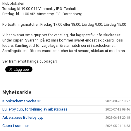
klubblokalen
Torsdag kl 19.00 C11 Vimmerby IF 3- Tenhult
Fredag kl 11.00 Vi2 Vimmerby IF 3- Borensberg
Fortsättningsmatcher: Fredag 17.00 eller 18.00. Lördag 9.00. Lördag 15:00
Vi har skapat sms-grupper för varje lag, där lagspecifik info skickas ut
under cupen. Svarar ni på ett sms kommer svaret endast skickas till oss
ledare. Samlingstid för varje lags första match ser ni i spelschemat.
Samlingstider inför resterande matcher tar vi senare, skickas ut med sms.
Ser fram emot härliga cupdagar!
Nyhetsarkiv
Kioskschema vecka 35
2025-08-20 18:27
Bullerby cup, fördelning av arbetspass
2025-07-12 09:46
Arbetspass Bullerby cyp
2025-06-18 20:18
Cuper i sommar
2025-05-01 16:53