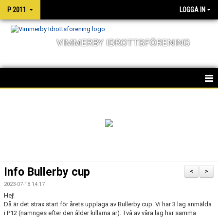
P 2011
LOGGA IN
VIMMERBY IDROTTSFÖRENING
HEM
TRUPPEN
NYHETER
KALENDER
Info Bullerby cup
<
>
MATCHER
2023-07-18 14:17
Hej!
Då är det strax start för årets upplaga av Bullerby cup. Vi har 3 lag anmälda
i P12 (namnges efter den ålder killarna är). Två av våra lag har samma