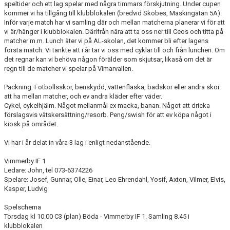
speltider och ett lag spelar med några timmars förskjutning. Under cupen
kommer vi ha tillgång till klubblokalen (bredvid Skobes, Maskingatan 5A).
Inför varje match har vi samling där och mellan matcherna planerar vi för att
vi är/hänger i klubblokalen. Därifrån nära att ta oss ner till Ceos och titta på
matcher m.m. Lunch äter vi på AL-skolan, det kommer bli efter lagens
första match. Vi tänkte att i år tar vi oss med cyklar till och från lunchen. Om
det regnar kan vi behöva någon förälder som skjutsar, likaså om det är
regn till de matcher vi spelar på Vimarvallen.
Packning: Fotbollsskor, benskydd, vattenflaska, badskor eller andra skor
att ha mellan matcher, och ev andra kläder efter väder.
Cykel, cykelhjälm. Något mellanmål ex macka, banan. Något att dricka
förslagsvis vätskersättning/resorb. Peng/swish för att ev köpa något i
kiosk på området.
Vi har i år delat in våra 3 lag i enligt nedanstående.
Vimmerby IF 1
Ledare: John, tel 073-6374226
Spelare: Josef, Gunnar, Olle, Einar, Leo Ehrendahl, Yosif, Axton, Vilmer, Elvis,
Kasper, Ludvig
Spelschema
Torsdag kl 10.00 C3 (plan) Böda - Vimmerby IF 1. Samling 8.45 i
klubblokalen