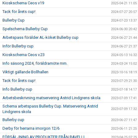
Kioskschema Ceos v19
2025-04-21 11:05
Tack för årets cup!
2024-07-27 20:57
Bullerby Cup
2024-07-23 13:37
Spelschema Bullerby Cup
2024-06-30 20:42
Arbetspass förälder AL-köket Bullerby cup
2024-06-27 21:44
Inför Bullerby cup
2024-06-27 21:37
Kioskschema Ceos v.23
2024-05-13 16:32
Info säsong 2024, föräldramöte mm.
2024-03-24 15:02
Viktigt gällande Bollhallen
2023-10-16 18:19
Tack för årets cup!
2023-07-29 21:30
Info Bullerby cup
2023-07-18 14:17
Arbetsbeskrivning matservering Astrid Lindgrens skola
2023-07-09 17:41
Schema arbetspass Bullerby Cup. Matservering Astrid
2023-07-09 17:32
Lindgrens skola
Bullerby cup
2023-06-27 11:47
Derby för herrarna imorgon 12/6
2023-06-11 21:25
FÖRSÄLJNING AV PRODUKTER FRÅN RAVELLI
2023-04-25 07:25