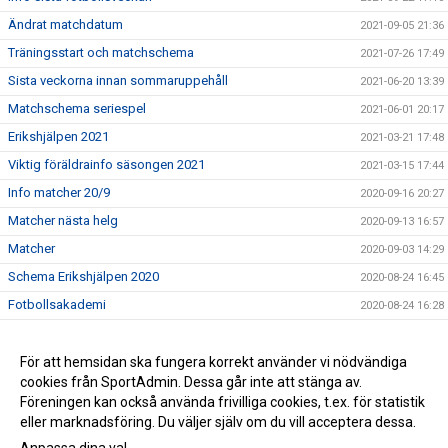
Ändrat matchdatum
2021-09-05 21:36
Träningsstart och matchschema
2021-07-26 17:49
Sista veckorna innan sommaruppehåll
2021-06-20 13:39
Matchschema seriespel
2021-06-01 20:17
Erikshjälpen 2021
2021-03-21 17:48
Viktig föräldrainfo säsongen 2021
2021-03-15 17:44
Info matcher 20/9
2020-09-16 20:27
Matcher nästa helg
2020-09-13 16:57
Matcher
2020-09-03 14:29
Schema Erikshjälpen 2020
2020-08-24 16:45
Fotbollsakademi
2020-08-24 16:28
Match 6/9
2020-08-20 19:02
Inför poolspel
För att hemsidan ska fungera korrekt använder vi nödvändiga
2019-09-03 20:12
cookies från SportAdmin. Dessa går inte att stänga av.
Erikshjälpen
2019-05-29 17:30
Föreningen kan också använda frivilliga cookies, t.ex. för statistik
eller marknadsföring. Du väljer själv om du vill acceptera dessa.