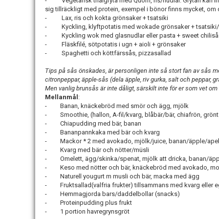
- Vegetarisk thaigryta med Quorn, ris/nudlar. Grytan kan inneh
sig tillräckligt med protein, exempel i bönor finns mycket, om det
- Lax, ris och kokta grönsaker + tsatsiki
- Kyckling, klyftpotatis med wokade grönsaker + tsatsiki
- Kyckling wok med glasnudlar eller pasta + sweet chiliså
- Fläskfilé, sötpotatis i ugn + aioli + grönsaker
- Spaghetti och köttfärssås, pizzasallad
Tips på sås önskades, är personligen inte så stort fan av sås men 
citronpeppar, äpple-sås (dela äpple, riv gurka, salt och peppar, gr
Men vanlig brunsås är inte dåligt, särskilt inte för er som vet om 
Mellanmål
:
- Banan, knäckebröd med smör och ägg, mjölk
- Smoothie, (hallon, A-fil/kvarg, blåbär/bär, chiafrön, grön
- Chiapudding med bär, banan
- Bananpannkaka med bär och kvarg
- Mackor * 2 med avokado, mjölk/juice, banan/äpple/apel
- Kvarg med bär och nötter/müsli
- Omelett, ägg/skinka/spenat, mjölk att dricka, banan/äpp
- Keso med nötter och bär, knäckebröd med avokado, mo
- Naturell yougurt m musli och bär, macka med ägg
- Fruktsallad(valfria frukter) tillsammans med kvarg eller e
- Hemmagjorda bars/daddelbollar (snacks)
- Proteinpudding plus frukt
- 1 portion havregrynsgröt