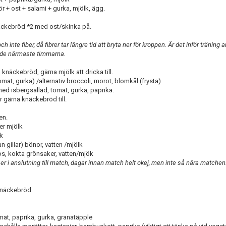
 ost + salami + gurka, mjölk, ägg.
ckebröd *2 med ost/skinka på.
 inte fiber, då fibrer tar längre tid att bryta ner för kroppen. Är det inför träning a
te de närmaste timmarna.
äckebröd, gärna mjölk att dricka till.
t, gurka) /alternativ broccoli, morot, blomkål (frysta)
ed isbergsallad, tomat, gurka, paprika.
gärna knäckebröd till.
en.
er mjölk
lk
illar) bönor, vatten /mjölk
, kokta grönsaker, vatten/mjök
er i anslutning till match, dagar innan match helt okej, men inte så nära matchen
knäckebröd
at, paprika, gurka, granatäpple