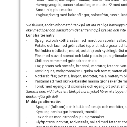
- Havregrynsgröt, banan kokosflingor, macka *2 med smör +
- Smoothie, plus macka.
- Yoghurt/kvarg med kokosflingor, solrosfrön, russin, knä
Vid frukost, är det inför match tänk på att äta vanliga havregryn och
okej med fiber och särskilt om det är träning på kvällen och in
Lunchalternativ:
- Spaghetti och köttfärssås med morot och apelsinsallad, kn
- Potatis och lax med grönsallad (spenat, isbergssallad, toma
- Rotfrukter (rödbetor, morot, potatis) och kycklingbröst m
- Fisk med stuvad spenat och kokt potatis, plus grönsaker 
- Chili con carne med grönsaker och ris.
- Lax, potatis och romsås, broccoli, morötter, fetaost, vatt
- Kyckling, ris, wokgrönsaker + gurka och tomat, vatten ell
- Nötfärsbiffar, potatis, lingon, morötter, majs, vatten/mjö
- Pastasallad med skinka/kassler massa grönsaker(de man g
- Torsk med egengjord citronsås och egengjort potatismos
Samma som vid frukosten, tänk på hur mycket fibrer ni stoppar i 
dricka mjölk gör det!
Middags alternativ:
- Spagetti (fullkorn) och köttfärssås majs och morötter, 
- Kyckling och bulgur, broccoli, tsatsiki
- Lax och ris med citronsås, plus grönsaker
- Klyftpotatis, nötkött, rödvinssås, sallad med fetaost, tom