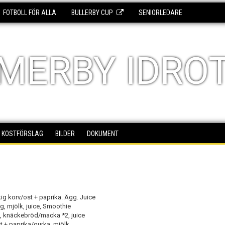
FOTBOLL FÖR ALLA
BULLERBY CUP
SENIORLEDARE
MERBY IDRO
KOSTFÖRSLAG
BILDER
DOKUMENT
 korv/ost + paprika. Ägg. Juice
 mjölk, juice, Smoothie
 knäckebröd/macka *2, juice
 + paprika/gurka, mjölk