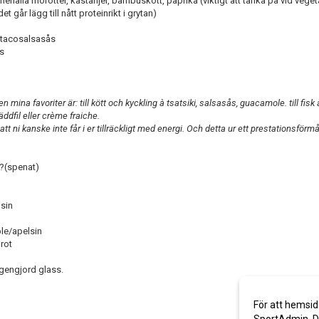
ålla morötter, kastanjer, bambuskott, paprika (viktigt att tänka på vid vegetar
 går lägg till nått proteinrikt i grytan)
/tacosalsasås
s
mina favoriter är: till kött och kyckling à tsatsiki, salsasås, guacamole. till fisk
äddfil eller crème fraiche.
att ni kanske inte får i er tillräckligt med energi. Och detta ur ett prestationsför
t?(spenat)
sin
le/apelsin
rot
gengjord glass.
För att hemsid