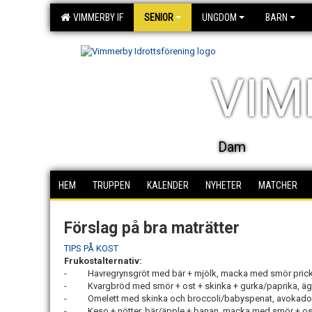
VIMMERBY IF
SENIOR
UNGDOM
BARN
VIM
Dam
HEM
TRUPPEN
KALENDER
NYHETER
MATCHER
Förslag på bra maträtter
TIPS PÅ KOST
Frukostalternativ:
- Havregrynsgröt med bär + mjölk, macka med smör prickig
- Kvargbröd med smör + ost + skinka + gurka/paprika, ägg,
- Omelett med skinka och broccoli/babyspenat, avokado,
- Keso + nötter, bär/äpple + banan, macka med smör + ost