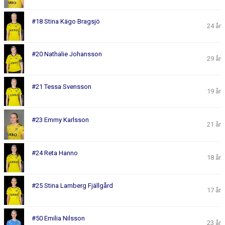
#18 Stina Kägo Bragsjö
24 år
#20 Nathalie Johansson
29 år
#21 Tessa Svensson
19 år
#23 Emmy Karlsson
21 år
#24 Reta Hanno
18 år
#25 Stina Lamberg Fjällgård
17 år
#50 Emilia Nilsson
23 år