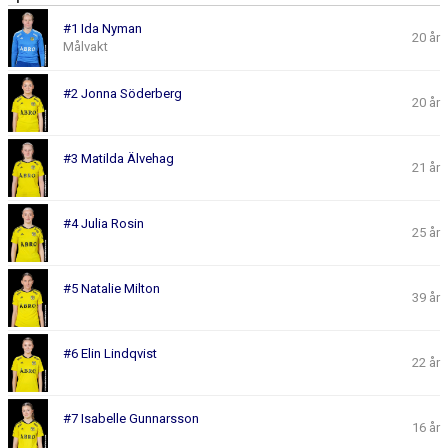
BILDER
#1 Ida Nyman
20 år
Målvakt
DOKUMENT
#2 Jonna Söderberg
20 år
#3 Matilda Älvehag
21 år
#4 Julia Rosin
25 år
#5 Natalie Milton
39 år
#6 Elin Lindqvist
22 år
#7 Isabelle Gunnarsson
16 år