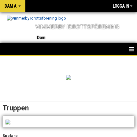
DAM A
LOGGA IN
VIMMERBY IDROTTSFÖRENING
Dam
HEM
TRUPPEN
KALENDER
NYHETER
Truppen
MATCHER
KOSTFÖRSLAG
Spelare