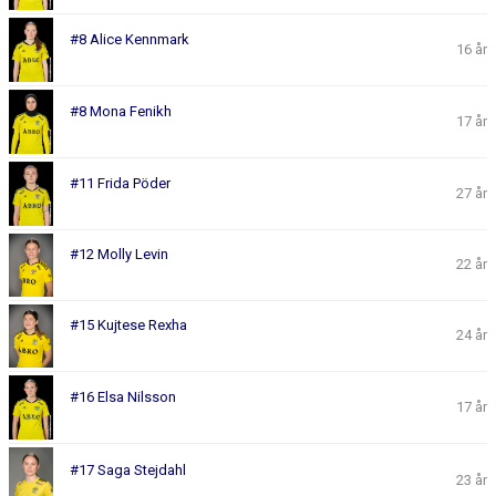
#8 Alice Kennmark
16 år
#8 Mona Fenikh
17 år
#11 Frida Pöder
27 år
#12 Molly Levin
22 år
#15 Kujtese Rexha
24 år
#16 Elsa Nilsson
17 år
#17 Saga Stejdahl
23 år