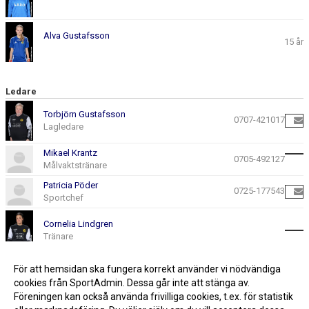
Alva Gustafsson
15 år
Ledare
Torbjörn Gustafsson
0707-421017
Lagledare
Mikael Krantz
0705-492127
Målvaktstränare
Patricia Pöder
0725-177543
Sportchef
Cornelia Lindgren
Tränare
Per Lindqvist
För att hemsidan ska fungera korrekt använder vi nödvändiga
Tränare
cookies från SportAdmin. Dessa går inte att stänga av.
Föreningen kan också använda frivilliga cookies, t.ex. för statistik