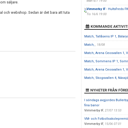
Mån 6/7 19:00
som säljare.
Vimmerby IF
- Hultsfreds F
rtal och webshop. Sedan är det bara att tuta
Tis 16/6 19:00
KOMMANDE AKTIVIT
Match, Tallåsens IP 1, Bälar
Match,
, 18/08
Match, Arena Ceosvallen 1,
Match, Sommens IP 1, So
Match, Arena Ceosvallen 1,
Match, Skogsvallen 4, Nässj
NYHETER FRÅN FÖR
I söndags avgjordes Bullerb
fina banor
Vimmerby IF
,
27/07 13:53
VM- och Fotbollsskolepremiä
Vimmerby IF
,
15/06 07:01