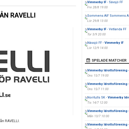
Vimmerby IF
- Sävsjö FF
Fre 28/8 19:00
ÅN RAVELLI
Sommens AIF Sommens AI
Lör 29/8 13:00
Vimmerby IF
- Vetlanda FF
Tor 3/9 20:00
Nässjö FF -
Vimmerby IF
Lör 12/9 14:00
SPELADE MATCHER
Vimmerby Idrottsförening
-
Ons 15/7 19:00
Vimmerby Idrottsförening
-
Ons 15/7 11:00
Norrtulls SK -
Vimmerby Idr
Tis 14/7 12:00
Vimmerby Idrottsförening
Mån 13/7 10:00
rån RAVELLI.
Vimmerby Idrottsförening
-