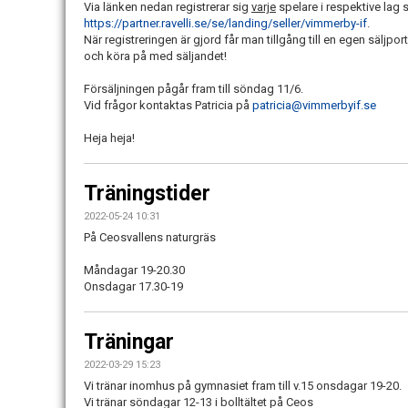
Via länken nedan registrerar sig
varje
spelare i respektive lag 
https://partner.ravelli.se/se/landing/seller/vimmerby-if
.
När registreringen är gjord får man tillgång till en egen säljpo
och köra på med säljandet!
Försäljningen pågår fram till söndag 11/6.
Vid frågor kontaktas Patricia på
patricia@vimmerbyif.se
Heja heja!
Träningstider
2022-05-24 10:31
På Ceosvallens naturgräs
Måndagar 19-20.30
Onsdagar 17.30-19
Träningar
2022-03-29 15:23
Vi tränar inomhus på gymnasiet fram till v.15 onsdagar 19-20.
Vi tränar söndagar 12-13 i bolltältet på Ceos