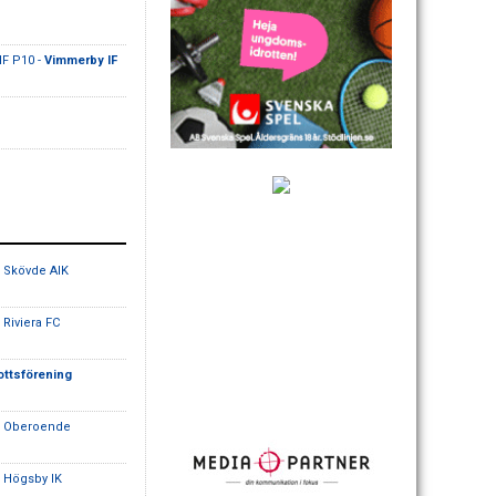
F P10 -
Vimmerby IF
 Skövde AIK
 Riviera FC
ottsförening
- Oberoende
 Högsby IK