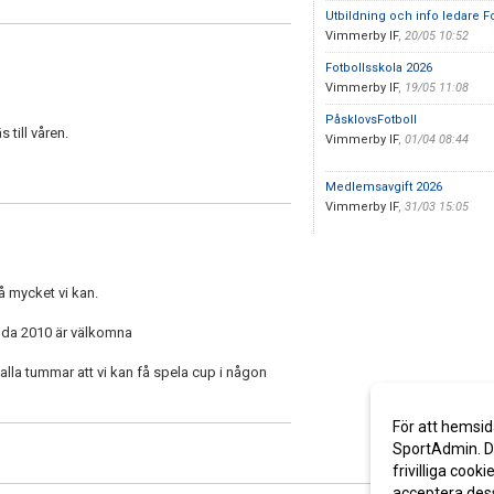
Utbildning och info ledare F
Vimmerby IF
,
20/05 10:52
Fotbollsskola 2026
Vimmerby IF
,
19/05 11:08
PåsklovsFotboll
s till våren.
Vimmerby IF
,
01/04 08:44
Medlemsavgift 2026
Vimmerby IF
,
31/03 15:05
å mycket vi kan.
dda 2010 är välkomna
 alla tummar att vi kan få spela cup i någon
För att hemsid
SportAdmin. De
frivilliga cooki
acceptera des