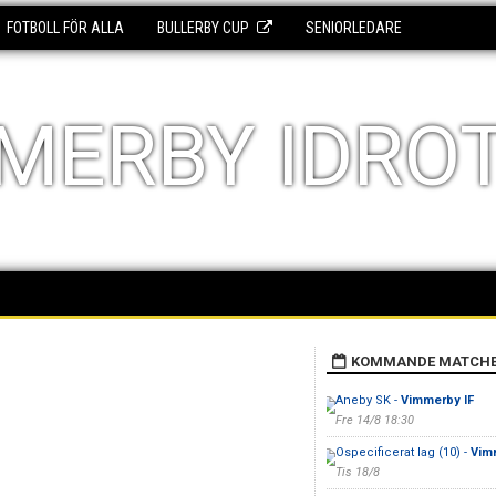
FOTBOLL FÖR ALLA
BULLERBY CUP
SENIORLEDARE
MERBY IDRO
KOMMANDE MATCH
Aneby SK -
Vimmerby IF
Fre 14/8 18:30
Ospecificerat lag (10) -
Vim
Tis 18/8