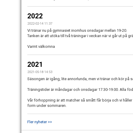
2022
2022-02-14 11:37
Vi tränar nu på gymnasiet inomhus onsdagar mellan 19-20.
Tanken är att utöka till två träningar i veckan när vi går ut på grä
Varmt välkomna
2021
2021-05-18 14:53
Säsongen är igång, lite annorlunda, men vi tränar och kör på s
Träningstider är måndagar och onsdagar 17.30-19.00. Alla fö
Vår förhoppning är att matcher så smått får börja och vi håller
form under sommaren.
Fler nyheter >>