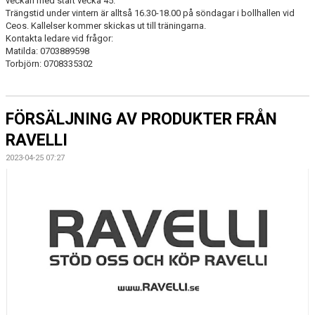
veckan med start vecka 45.
DOKUMENT
Trängstid under vintern är alltså 16.30-18.00 på söndagar i bollhallen vid
Ceos. Kallelser kommer skickas ut till träningarna.
KONTAKT
Kontakta ledare vid frågor:
Matilda: 0703889598
Torbjörn: 0708335302
FÖRSÄLJNING AV PRODUKTER FRÅN
RAVELLI
2023-04-25 07:27