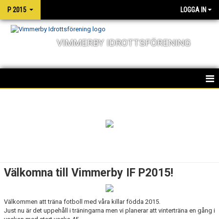
P 2015
LOGGA IN
VIMMERBY IDROTTSFÖRENING
HEM
NYHETER
KALENDER
MATCHER
Välkomna till Vimmerby IF P2015!
TRUPPEN
Välkommen att träna fotboll med våra killar födda 2015.
BILDGALLERI
Just nu är det uppehåll i träningarna men vi planerar att vinterträna en gång i