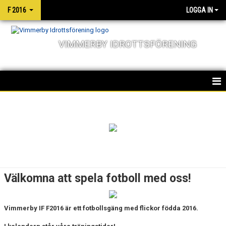
F 2016
LOGGA IN
VIMMERBY IDROTTSFÖRENING
HEM
NYHETER
KALENDER
MATCHER
Välkomna att spela fotboll med oss!
TRUPPEN
Vimmerby IF F2016 är ett
fotbollsgäng med flickor födda 2016.
BILDGALLERI