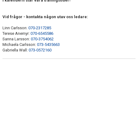
I kalendern står våra träningstider!
DOKUMENT
KONTAKT
Vid frågor - kontakta någon utav oss ledare:
Linn Carlsson:
070-2317285
Terese Anemyr:
070-6545586
Sanna Larsson:
070-3754062
Michaela Carlsson:
073-5435663
Gabriella Wall:
073-0572160