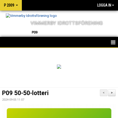
P 2009
LOGGA IN
VIMMERBY IDROTTSFÖRENING
P09
HEM
TRUPPEN
NYHETER
KALENDER
P09 50-50-lotteri
<
>
MATCHER
2024-09-05 11:07
DOKUMENT