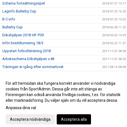
Schema fortsättningsspel
2018-07-27 13:17
Laginfo Bullerby Cup
2018-07-25 16:20
B C-info
2018-07-23 15:02
Bullerby Cup
2018-06-28 11:20
Erikshjälpen 2018 VIF P09
2018-05-03 14:39
Inför breddturnering 18/3
2018-02-22 11:37
Uppstart fotbollsträning 2018
2017-11-07 08:58
Arbetsschema Erikshjälpen v.48
2017-11-07 08:50
Träningen är igång efter sommarlovet
2017-08-14 08:08
Arbetsschema Erikshjälpen v.27
2017-06-26 08:41
Våravslutning 15/6
För att hemsidan ska fungera korrekt använder vi nödvändiga
2017-06-14 08:50
cookies från SportAdmin. Dessa går inte att stänga av.
Information från föräldramöte 27/4
2017-04-28 10:41
Föreningen kan också använda frivilliga cookies, t.ex. för statistik
eller marknadsföring. Du väljer själv om du vill acceptera dessa.
Anpassa dina val
Cookie-inställningar
Gå till Webbversion
Acceptera nödvändiga
Acceptera alla