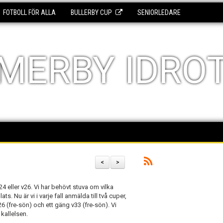
FOTBOLL FÖR ALLA
BULLERBY CUP
SENIORLEDARE
MERBY IDRO
<
>
 eller v26. Vi har behövt stuva om vilka
ts. Nu är vi i varje fall anmälda till två cuper,
26 (fre-sön) och ett gäng v33 (fre-sön). Vi
kallelsen.