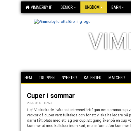
VIMMERBY IF
SENIOR
UNGDOM
BARN
VIM
HEM
TRUPPEN
NYHETER
KALENDER
MATCHER
Cuper i sommar
2025-05-01 16:53
Hej! Vi skickade i våras ut intresseförfrågan om sommarcup v24
veckor då cuper varit fulltaliga och för att vi ska ha ledare på pla
där vi fått plats med ett lag per cup. Ett gäng åker på en cup v
kommer ut med kallelser inom kort, mer information kommer i 