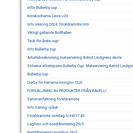
Inför Bullerby cup
Kioskschema Ceos v.23
Info säsong 2024, föräldramöte mm.
Viktigt gällande Bollhallen
Tack för årets cup!
Info Bullerby cup
Arbetsbeskrivning matservering Astrid Lindgrens skola
Schema arbetspass Bullerby Cup. Matservering Astrid Lindgr
Bullerby cup
Derby för herrarna imorgon 12/6
FÖRSÄLJNING AV PRODUKTER FRÅN RAVELLI
Sammanfattning föräldramöte
Info träning i påsk
Föräldramöte onsdag 5/4 kl17.45
Lagfoto och breddturnering 26/3
Breddturnering inomhus 26/3