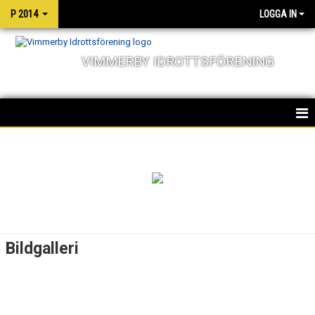
P 2014
LOGGA IN
VIMMERBY IDROTTSFÖRENING
HEM
NYHETER
KALENDER
MATCHER
Bildgalleri
TRUPPEN
BILDGALLERI