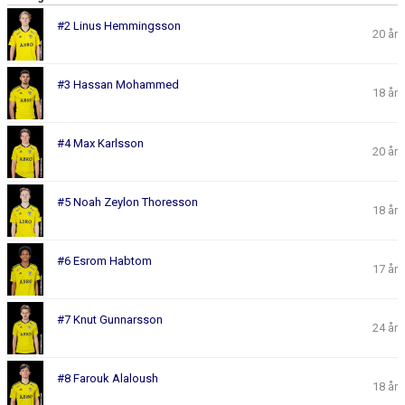
#2 Linus Hemmingsson
20 år
#3 Hassan Mohammed
18 år
#4 Max Karlsson
20 år
#5 Noah Zeylon Thoresson
18 år
#6 Esrom Habtom
17 år
#7 Knut Gunnarsson
24 år
#8 Farouk Alaloush
18 år