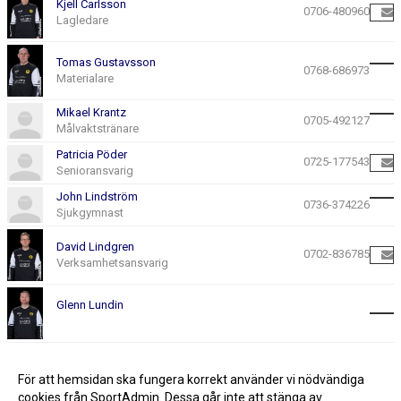
Kjell Carlsson
0706-480960
Lagledare
Tomas Gustavsson
0768-686973
Materialare
Mikael Krantz
0705-492127
Målvaktstränare
Patricia Pöder
0725-177543
Senioransvarig
John Lindström
0736-374226
Sjukgymnast
David Lindgren
0702-836785
Verksamhetsansvarig
Glenn Lundin
Lars Gustavsson
För att hemsidan ska fungera korrekt använder vi nödvändiga
cookies från SportAdmin. Dessa går inte att stänga av.