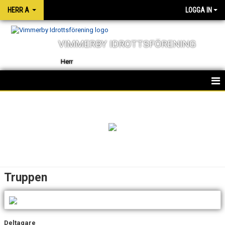
HERR A
LOGGA IN
VIMMERBY IDROTTSFÖRENING
Herr
HEM
NYHETER
TRUPPEN
KALENDER
Truppen
MATCHER
Deltagare