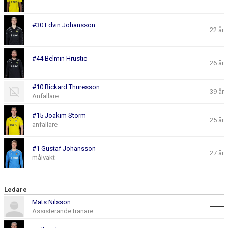
#30 Edvin Johansson
22 år
#44 Belmin Hrustic
26 år
#10 Rickard Thuresson
39 år
Anfallare
#15 Joakim Storm
25 år
anfallare
#1 Gustaf Johansson
27 år
målvakt
Ledare
Mats Nilsson
Assisterande tränare