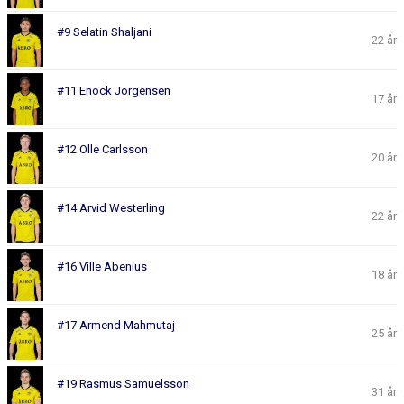
#9 Selatin Shaljani
22 år
#11 Enock Jörgensen
17 år
#12 Olle Carlsson
20 år
#14 Arvid Westerling
22 år
#16 Ville Abenius
18 år
#17 Armend Mahmutaj
25 år
#19 Rasmus Samuelsson
31 år