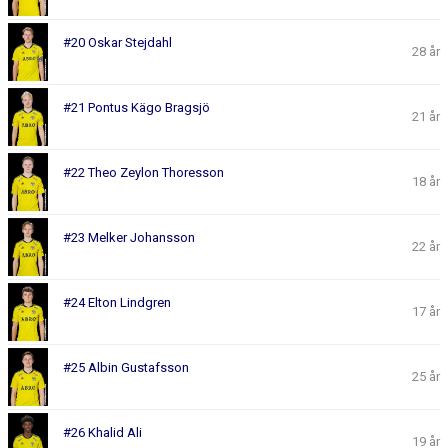
#20 Oskar Stejdahl
28 år
#21 Pontus Kägo Bragsjö
21 år
#22 Theo Zeylon Thoresson
18 år
#23 Melker Johansson
22 år
#24 Elton Lindgren
17 år
#25 Albin Gustafsson
25 år
#26 Khalid Ali
19 år