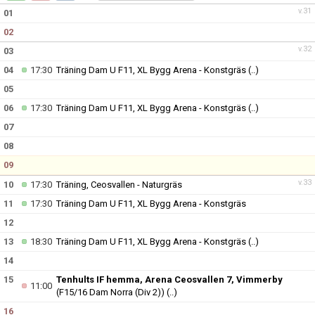
v.31
01
02
v.32
03
04
17:30
Träning Dam U F11, XL Bygg Arena - Konstgräs
(..)
05
06
17:30
Träning Dam U F11, XL Bygg Arena - Konstgräs
(..)
07
08
09
v.33
10
17:30
Träning, Ceosvallen - Naturgräs
11
17:30
Träning Dam U F11, XL Bygg Arena - Konstgräs
12
13
18:30
Träning Dam U F11, XL Bygg Arena - Konstgräs
(..)
14
15
Tenhults IF hemma, Arena Ceosvallen 7, Vimmerby
11:00
(F15/16 Dam Norra (Div 2))
(..)
16