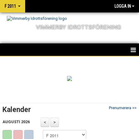
F 2011
LOGGA IN
VIMMERBY IDROTTSFÖRENING
HEM
TRUPPEN
NYHETER
KALENDER
Kalender
Prenumerera >>
MATCHER
AUGUSTI 2026