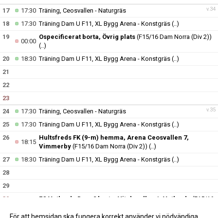
v.34
17
17:30
Träning, Ceosvallen - Naturgräs
18
17:30
Träning Dam U F11, XL Bygg Arena - Konstgräs
(..)
19
Ospecificerat borta, Övrig plats
(F15/16 Dam Norra (Div 2))
00:00
(..)
20
18:30
Träning Dam U F11, XL Bygg Arena - Konstgräs
(..)
21
22
23
v.35
24
17:30
Träning, Ceosvallen - Naturgräs
25
17:30
Träning Dam U F11, XL Bygg Arena - Konstgräs
(..)
26
Hultsfreds FK (9-m) hemma, Arena Ceosvallen 7,
18:15
Vimmerby
(F15/16 Dam Norra (Div 2))
(..)
27
18:30
Träning Dam U F11, XL Bygg Arena - Konstgräs
(..)
28
29
30
FC Vetlanda Dam 2 borta, Vitalavallen 1, Vetlanda
(F15/16
12:00
Dam Norra (Div 2))
(..)
För att hemsidan ska fungera korrekt använder vi nödvändiga