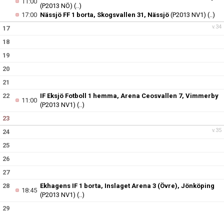
11:00
(P2013 NÖ)
(..)
17:00
Nässjö FF 1 borta, Skogsvallen 31, Nässjö
(P2013 NV1)
(..)
v.34
17
18
19
20
21
22
IF Eksjö Fotboll 1 hemma, Arena Ceosvallen 7, Vimmerby
11:00
(P2013 NV1)
(..)
23
v.35
24
25
26
27
28
Ekhagens IF 1 borta, Inslaget Arena 3 (Övre), Jönköping
18:45
(P2013 NV1)
(..)
29
30