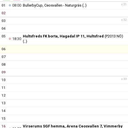
v.31
01
08:00
BullerbyCup, Ceosvallen - Naturgräs
(..)
02
v.32
03
04
05
Hultsfreds FK borta, Hagadal IP 11, Hultsfred
(P2013 NÖ)
18:30
(..)
06
07
08
09
v.33
10
11
12
13
14
15
16
Virserums SGF hemma, Arena Ceosvallen 7, Vimmerby