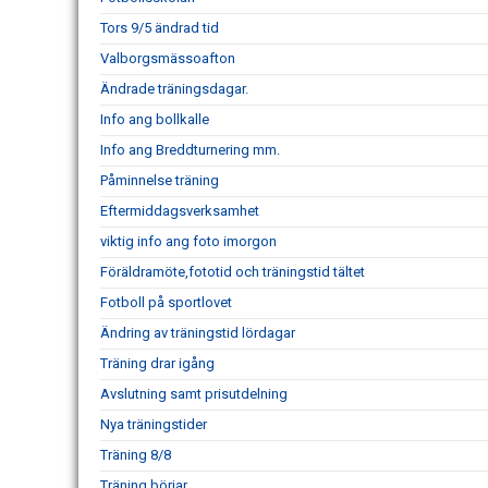
Tors 9/5 ändrad tid
Valborgsmässoafton
Ändrade träningsdagar.
Info ang bollkalle
Info ang Breddturnering mm.
Påminnelse träning
Eftermiddagsverksamhet
viktig info ang foto imorgon
Föräldramöte,fototid och träningstid tältet
Fotboll på sportlovet
Ändring av träningstid lördagar
Träning drar igång
Avslutning samt prisutdelning
Nya träningstider
Träning 8/8
Träning börjar