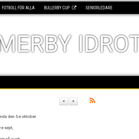
FOTBOLL FÖR ALLA
BULLERBY CUP
SENIORLEDARE
MERBY IDRO
<
>
anda den 5:e oktober.
:e sept,
n så vi vet.