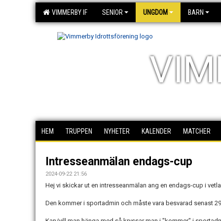
VIMMERBY IF
SENIOR
UNGDOM
BARN
VIM
HEM
TRUPPEN
NYHETER
KALENDER
MATCHER
Intresseanmälan endags-cup
2024-09-22 21:56
Hej vi skickar ut en intresseanmälan ang en endags-cup i vetl
Den kommer i sportadmin och måste vara besvarad senast 29
Kan/vill man hänga med så kryssar man i "kommer" i sportadmi