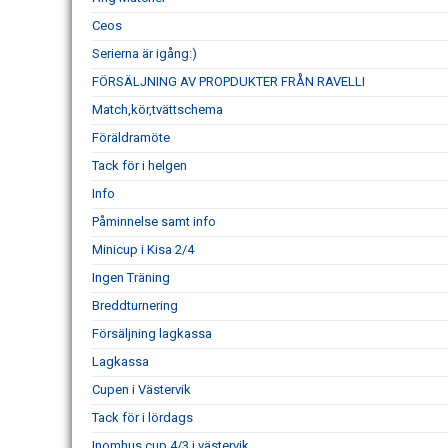
Ceos
Serierna är igång:)
FÖRSÄLJNING AV PROPDUKTER FRÅN RAVELLI
Match,kör,tvättschema
Föräldramöte
Tack för i helgen
Info
Påminnelse samt info
Minicup i Kisa 2/4
Ingen Träning
Breddturnering
Försäljning lagkassa
Lagkassa
Cupen i Västervik
Tack för i lördags
Inomhus cup 4/3 i västervik