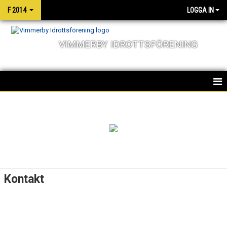
F 2014
LOGGA IN
VIMMERBY IDROTTSFÖRENING
HEM
NYHETER
KALENDER
MATCHER
Kontakt
TRUPPEN
BILDGALLERI