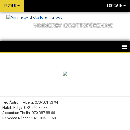
P 2018
LOGGA IN
VIMMERBY IDROTTSFÖRENING
HEM
NYHETER
KALENDER
MATCHER
Ted Åström Åberg: 073-501 53 94
Habib Fetija: 072-540 75 77
TRUPPEN
Sebastian Thelin: 070-387 88 66
Rebecca Nilsson: 073-086 11 60
BILDGALLERI