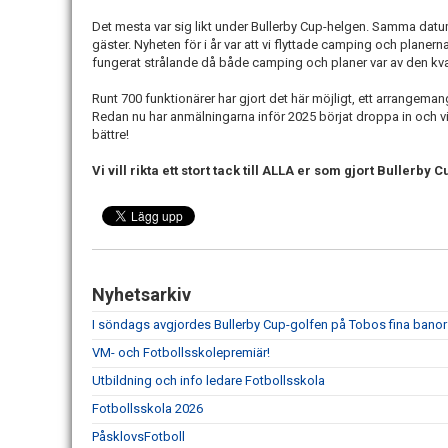
Det mesta var sig likt under Bullerby Cup-helgen. Samma datum,
gäster. Nyheten för i år var att vi flyttade camping och planerna
fungerat strålande då både camping och planer var av den kvalite
Runt 700 funktionärer har gjort det här möjligt, ett arrange
Redan nu har anmälningarna inför 2025 börjat droppa in och vi
bättre!
Vi vill rikta ett stort tack till ALLA er som gjort Bullerby C
Nyhetsarkiv
I söndags avgjordes Bullerby Cup-golfen på Tobos fina banor
VM- och Fotbollsskolepremiär!
Utbildning och info ledare Fotbollsskola
Fotbollsskola 2026
PåsklovsFotboll