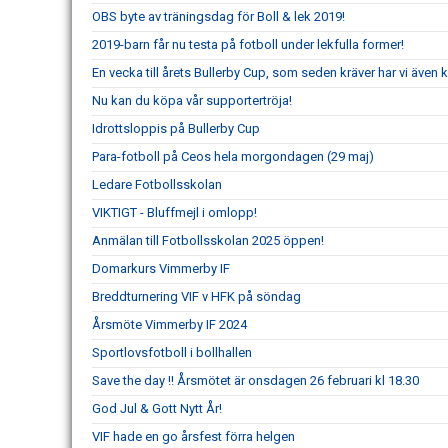
OBS byte av träningsdag för Boll & lek 2019!
2019-barn får nu testa på fotboll under lekfulla former!
En vecka till årets Bullerby Cup, som seden kräver har vi även
Nu kan du köpa vår supportertröja!
Idrottsloppis på Bullerby Cup
Para-fotboll på Ceos hela morgondagen (29 maj)
Ledare Fotbollsskolan
VIKTIGT - Bluffmejl i omlopp!
Anmälan till Fotbollsskolan 2025 öppen!
Domarkurs Vimmerby IF
Breddturnering VIF v HFK på söndag
Årsmöte Vimmerby IF 2024
Sportlovsfotboll i bollhallen
Save the day !! Årsmötet är onsdagen 26 februari kl 18.30
God Jul & Gott Nytt År!
VIF hade en go årsfest förra helgen