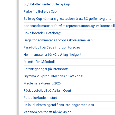
50/50-lotteri under Bullerby Cup
Parkering Bullerby Cup
Bullerby Cup närmar sig, ett tecken är att BC-golfen avgjorts
Spännande matcher för våra representationslag! Välkomna til
Boka boende i Göteborg!
Dags för sommarens Fotbollsskola-anmäl er nu!
Para-fotboll på Ceos imorgon torsdag
Hemmamatcher för våra A-lag i helgen!
Premiär för Gåfotboll!
Föreningsdagar på Intersport!
Grymma VIF-produkter finns nu att köpa!
Medlemsfakturering 2024
Påsklovsfotboll på Asllani Court
FotbollsAkademi-start
En lokal idrottslegend finns inte längre med oss
Vartenda öre för att nå vår vision...