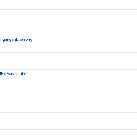
framgångsrik säsong
IF:s verksamhet: