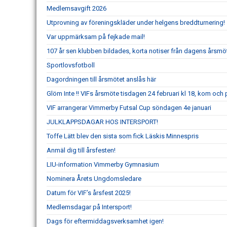
Medlemsavgift 2026
Utprovning av föreningskläder under helgens breddturnering!
Var uppmärksam på fejkade mail!
107 år sen klubben bildades, korta notiser från dagens årsmö
Sportlovsfotboll
Dagordningen till årsmötet anslås här
Glöm Inte !! VIFs årsmöte tisdagen 24 februari kl 18, kom och
VIF arrangerar Vimmerby Futsal Cup söndagen 4e januari
JULKLAPPSDAGAR HOS INTERSPORT!
Toffe Lätt blev den sista som fick Läskis Minnespris
Anmäl dig till årsfesten!
LIU-information Vimmerby Gymnasium
Nominera Årets Ungdomsledare
Datum för VIF’s årsfest 2025!
Medlemsdagar på Intersport!
Dags för eftermiddagsverksamhet igen!