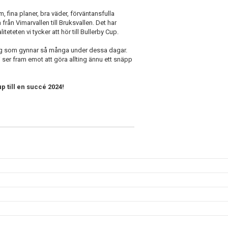
 fina planer, bra väder, förväntansfulla
 från Vimarvallen till Bruksvallen. Det har
teten vi tycker att hör till Bullerby Cup.
mang som gynnar så många under dessa dagar.
 ser fram emot att göra allting ännu ett snäpp
up till en succé 2024!