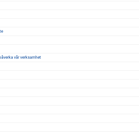
te
 påverka vår verksamhet