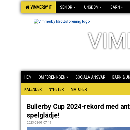
VIMMERBY IF
SENIOR
UNGDOM
BARN
VIM
HEM
OM FÖRENINGEN
SOCIALA ANSVAR
BARN & U
KALENDER
NYHETER
MATCHER
Bullerby Cup 2024-rekord med ant
spelglädje!
2023-08-01 07:49