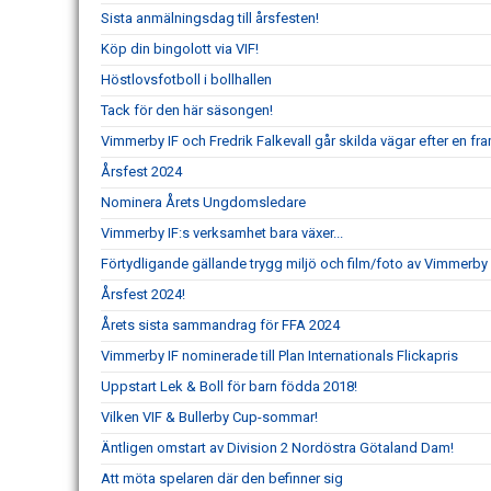
Sista anmälningsdag till årsfesten!
Köp din bingolott via VIF!
Höstlovsfotboll i bollhallen
Tack för den här säsongen!
Vimmerby IF och Fredrik Falkevall går skilda vägar efter en 
Årsfest 2024
Nominera Årets Ungdomsledare
Vimmerby IF:s verksamhet bara växer...
Förtydligande gällande trygg miljö och film/foto av Vimmerby 
Årsfest 2024!
Årets sista sammandrag för FFA 2024
Vimmerby IF nominerade till Plan Internationals Flickapris
Uppstart Lek & Boll för barn födda 2018!
Vilken VIF & Bullerby Cup-sommar!
Äntligen omstart av Division 2 Nordöstra Götaland Dam!
Att möta spelaren där den befinner sig