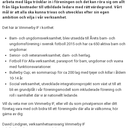
arbeta med låga trösklar in i föreningen och det kan röra sig om allt
SOCIALA ANSVAR
från låga kostnader till utbildade ledare med rätt värdegrund. Vårt
mål är att alla ska kunna trivas och utvecklas efter sin egen
BARN & UNGDOMSVERKSAMHET
ambition och vilja i vår verksamhet.
Det här är Vimmerby IF i korthet:
STÖTTA VIF
Barn- och ungdomsverksamhet; blev utsedda till Årets barn- och
KONTAKT / BOKNING
ungdomsförening i svensk fotboll 2015 och har ca 650 aktiva barn och
ungdomar.
Senior- och veteranverksamhet; dam- och herrlag.
Fotboll För Alla-verksamhet; parasport för barn, ungdomar och vuxna
med funktionsvariationer.
Bullerby Cup; en sommarcup för ca 200 lag med tjejer och killar i åldern
10-14 år.
Social verksamhet, utvecklade integrationsprojekt som växt ut till att
bli en grundplåt i vår föreningsmodell som inkluderade förening och
roll i samhället där vi är nationellt ledande.
Vill du veta mer om Vimmerby IF, eller vill du som privatperson eller ditt
företag vara med och bidra till ett föreningsliv där alla är välkomna, hör
gärna av dig:
David Lindgren, verksamhetsansvarig Vimmerby IF