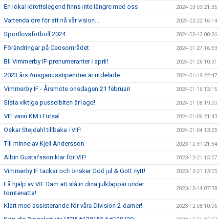
En lokal idrottslegend finns inte längre med oss
2024-03-03 21:36
Vartenda öre för att nå vår vision...
2024-02-22 16:14
Sportlovsfotboll 2024
2024-02-12 08:26
Förändringar på Ceosområdet
2024-01-27 16:53
Bli Vimmerby IF-prenumeranter i april!
2024-01-26 10:31
2023 års Ansgariusstipendier är utdelade
2024-01-19 22:47
Vimmerby IF - Årsmöte onsdagen 21 februari
2024-01-16 12:15
Sista viktiga pusselbiten är lagd!
2024-01-08 19:00
VIF vann KM i Futsal
2024-01-06 21:43
Oskar Stejdahl tillbaka i VIF!
2024-01-04 13:25
Till minne av Kjell Andersson
2023-12-31 21:54
Albin Gustafsson klar för VIF!
2023-12-21 15:07
Vimmerby IF tackar och önskar God jul & Gott nytt!
2023-12-21 13:05
Få hjälp av VIF Dam att slå in dina julklappar under
2023-12-14 07:38
tomtenatta!
Klart med assisterande för våra Division 2-damer!
2023-12-08 10:06