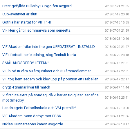
Prestigefyllda Bullerby Cupgolfen avgjord
2018-07-21 21:35
Cup-äventyret är slut!
2018-07-19 20:10
Gothia har startat för VIF F14!
2018-07-16 15:35
VIF Herr går till sommarvila som serieetta
2018-07-04 21:29
2018-06-25 10:46
VIF Akademi vilar inte i helgen UPPDATERAT= INSTÄLLD
2018-06-22 21:27
VIF i fortsatt serieledning, slog Tenhult borta
2018-06-20 23:18
SMÅLANDSDERBY I ETTAN!!
2018-06-18 21:31
VIF bjöd in våra 50 årsjubilarer och 30-årsmedlemmar
2018-06-17 22:31
VIF tog hem segern och klev upp på position ett i tabellen
2018-06-17 22:17
drygt 4 timmar kvar till match
2018-06-17 11:44
Vi firar lite extra på söndag, då vi har en tidig liten seriefinal
2018-06-12 23:41
mot Smedby
Landslagets Fotbollsskola och VM-premiär!
2018-06-12 10:50
VIF Akademi vann derbyt mot FBSK
2018-06-11 21:36
Niklas Gunnarssons kanon avgjorde
2018-06-09 18:17