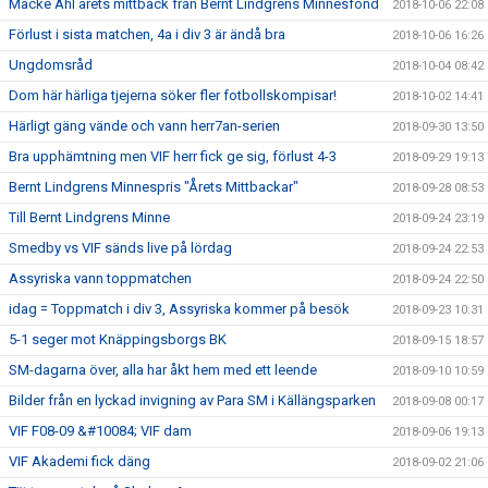
Macke Ahl årets mittback från Bernt Lindgrens Minnesfond
2018-10-06 22:08
Förlust i sista matchen, 4a i div 3 är ändå bra
2018-10-06 16:26
Ungdomsråd
2018-10-04 08:42
Dom här härliga tjejerna söker fler fotbollskompisar!
2018-10-02 14:41
Härligt gäng vände och vann herr7an-serien
2018-09-30 13:50
Bra upphämtning men VIF herr fick ge sig, förlust 4-3
2018-09-29 19:13
Bernt Lindgrens Minnespris "Årets Mittbackar"
2018-09-28 08:53
Till Bernt Lindgrens Minne
2018-09-24 23:19
Smedby vs VIF sänds live på lördag
2018-09-24 22:53
Assyriska vann toppmatchen
2018-09-24 22:50
idag = Toppmatch i div 3, Assyriska kommer på besök
2018-09-23 10:31
5-1 seger mot Knäppingsborgs BK
2018-09-15 18:57
SM-dagarna över, alla har åkt hem med ett leende
2018-09-10 10:59
Bilder från en lyckad invigning av Para SM i Källängsparken
2018-09-08 00:17
VIF F08-09 &#10084; VIF dam
2018-09-06 19:13
VIF Akademi fick däng
2018-09-02 21:06