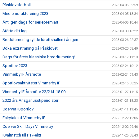
Påsklovsfotboll
2023-04-06 09:59
Medlemsfakturering 2023
2023-04-05 13:34
Äntligen dags för seriepremiär!
2023-04-05 10:44
Stötta ditt lag!
2023-03-30 13:22
Breddturnering fyllde Idrottshallen i år igen
2023-03-26 22:37
Boka extraträning på Påsklovet
2023-03-20 08:49
Dags för årets klassiska breddturnering!
2023-03-17 11:13
Sportlov 2023
2023-02-24 10:12
Vimmerby IF Årsmöte
2023-02-24 09:43
Sportlovsaktiviteter Vimmerby IF
2023-02-15 08:25
Vimmerby IF Årsmöte 22/2 kl. 18.00
2023-01-27 11:15
2022 års Ansgariusstipendiater
2023-01-21 18:23
Coerver+Sportlov
2023-01-11 11:45
Fairytale of Vimmerby IF...
2022-12-22 12:05
Coerver Skill Day i Vimmerby
2022-12-02 09:46
Kvalmatch till P17-elit!
2022-11-25 08:43