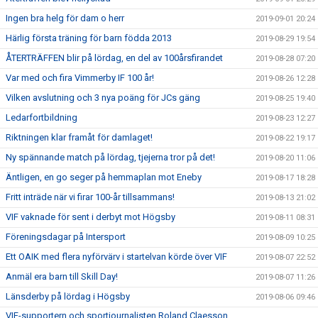
Ingen bra helg för dam o herr
2019-09-01 20:24
Härlig första träning för barn födda 2013
2019-08-29 19:54
ÅTERTRÄFFEN blir på lördag, en del av 100årsfirandet
2019-08-28 07:20
Var med och fira Vimmerby IF 100 år!
2019-08-26 12:28
Vilken avslutning och 3 nya poäng för JCs gäng
2019-08-25 19:40
Ledarfortbildning
2019-08-23 12:27
Riktningen klar framåt för damlaget!
2019-08-22 19:17
Ny spännande match på lördag, tjejerna tror på det!
2019-08-20 11:06
Äntligen, en go seger på hemmaplan mot Eneby
2019-08-17 18:28
Fritt inträde när vi firar 100-år tillsammans!
2019-08-13 21:02
VIF vaknade för sent i derbyt mot Högsby
2019-08-11 08:31
Föreningsdagar på Intersport
2019-08-09 10:25
Ett OAIK med flera nyförvärv i startelvan körde över VIF
2019-08-07 22:52
Anmäl era barn till Skill Day!
2019-08-07 11:26
Länsderby på lördag i Högsby
2019-08-06 09:46
VIF-supportern och sportjournalisten Roland Claesson