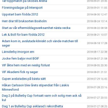
Tät toppmatch på Skobes Arena
2018-09-01 23:35
Föreningsdagar på Intersport
2018-09-01 11:05
Uppstart barn födda 2012
2018-08-30 12:47
Herr drar till bruksorten Boxholm
2018-08-24 13:14
Start av vår eftermiddagsverksamhet nästa vecka
2018-08-22 08:58
Lek & Boll för barn födda 2012
2018-08-21 10:07
Adam kom in, avslutade kliniskt och vände matchen till
2018-08-18 17:28
seger
Länsderby imorgon em
2018-08-17 22:38
Jocke fem baljor mot BOIF
2018-08-07 21:58
VIF åkte hem med en neslig förlust
2018-08-05 20:30
VIF Akademi fick ny seger
2018-08-01 21:51
Cupen avslutades på bästa sätt
2018-07-29 16:45
Håkan Carlsson blev årets stipendiat från Läskis
2018-07-28 23:16
Minnesfond
Dag 2 på Bullerby Cup fortsatt varm och solig men ack så
2018-07-27 20:55
kul
Dag 1 av Bullerby Cup avklarad i rekordhetta
2018-07-27 08:25