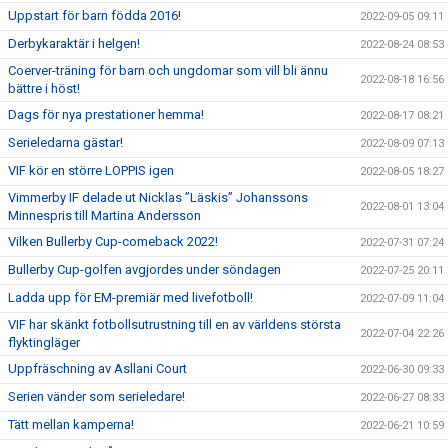
Uppstart för barn födda 2016!
2022-09-05 09:11
Derbykaraktär i helgen!
2022-08-24 08:53
Coerver-träning för barn och ungdomar som vill bli ännu
2022-08-18 16:56
bättre i höst!
Dags för nya prestationer hemma!
2022-08-17 08:21
Serieledarna gästar!
2022-08-09 07:13
VIF kör en större LOPPIS igen
2022-08-05 18:27
Vimmerby IF delade ut Nicklas ”Läskis” Johanssons
2022-08-01 13:04
Minnespris till Martina Andersson
Vilken Bullerby Cup-comeback 2022!
2022-07-31 07:24
Bullerby Cup-golfen avgjordes under söndagen
2022-07-25 20:11
Ladda upp för EM-premiär med livefotboll!
2022-07-09 11:04
VIF har skänkt fotbollsutrustning till en av världens största
2022-07-04 22:26
flyktingläger
Uppfräschning av Asllani Court
2022-06-30 09:33
Serien vänder som serieledare!
2022-06-27 08:33
Tätt mellan kamperna!
2022-06-21 10:59