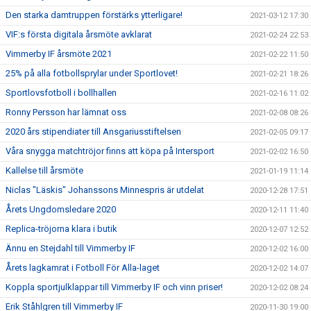
Den starka damtruppen förstärks ytterligare!
2021-03-12 17:30
VIF:s första digitala årsmöte avklarat
2021-02-24 22:53
Vimmerby IF årsmöte 2021
2021-02-22 11:50
25% på alla fotbollsprylar under Sportlovet!
2021-02-21 18:26
Sportlovsfotboll i bollhallen
2021-02-16 11:02
Ronny Persson har lämnat oss
2021-02-08 08:26
2020 års stipendiater till Ansgariusstiftelsen
2021-02-05 09:17
Våra snygga matchtröjor finns att köpa på Intersport
2021-02-02 16:50
Kallelse till årsmöte
2021-01-19 11:14
Niclas "Läskis" Johanssons Minnespris är utdelat
2020-12-28 17:51
Årets Ungdomsledare 2020
2020-12-11 11:40
Replica-tröjorna klara i butik
2020-12-07 12:52
Ännu en Stejdahl till Vimmerby IF
2020-12-02 16:00
Årets lagkamrat i Fotboll För Alla-laget
2020-12-02 14:07
Koppla sportjulklappar till Vimmerby IF och vinn priser!
2020-12-02 08:24
Erik Ståhlgren till Vimmerby IF
2020-11-30 19:00