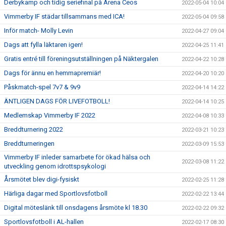
Derbykamp och tidig seriefinal på Arena Ceos
2022-05-04 10:04
Vimmerby IF städar tillsammans med ICA!
2022-05-04 09:58
Inför match- Molly Levin
2022-04-27 09:04
Dags att fylla läktaren igen!
2022-04-25 11:41
Gratis entré till föreningsutställningen på Näktergalen
2022-04-22 10:28
Dags för ännu en hemmapremiär!
2022-04-20 10:20
Påskmatch-spel 7v7 & 9v9
2022-04-14 14:22
ÄNTLIGEN DAGS FÖR LIVEFOTBOLL!
2022-04-14 10:25
Medlemskap Vimmerby IF 2022
2022-04-08 10:33
Breddturnering 2022
2022-03-21 10:23
Breddturneringen
2022-03-09 15:53
Vimmerby IF inleder samarbete för ökad hälsa och
2022-03-08 11:22
utveckling genom idrottspsykologi
Årsmötet blev digi-fysiskt
2022-02-25 11:28
Härliga dagar med Sportlovsfotboll
2022-02-22 13:44
Digital möteslänk till onsdagens årsmöte kl 18.30
2022-02-22 09:32
Sportlovsfotboll i AL-hallen
2022-02-17 08:30