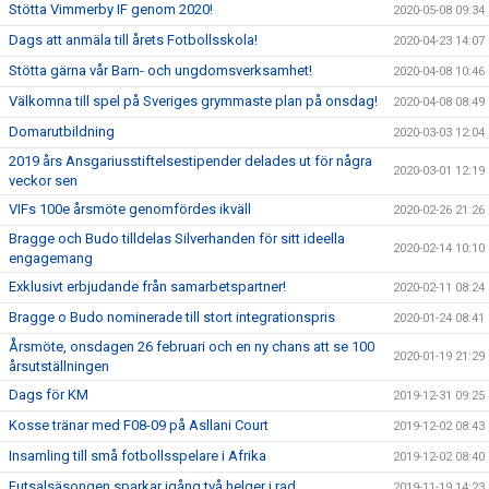
Stötta Vimmerby IF genom 2020!
2020-05-08 09:34
Dags att anmäla till årets Fotbollsskola!
2020-04-23 14:07
Stötta gärna vår Barn- och ungdomsverksamhet!
2020-04-08 10:46
Välkomna till spel på Sveriges grymmaste plan på onsdag!
2020-04-08 08:49
Domarutbildning
2020-03-03 12:04
2019 års Ansgariusstiftelsestipender delades ut för några
2020-03-01 12:19
veckor sen
VIFs 100e årsmöte genomfördes ikväll
2020-02-26 21:26
Bragge och Budo tilldelas Silverhanden för sitt ideella
2020-02-14 10:10
engagemang
Exklusivt erbjudande från samarbetspartner!
2020-02-11 08:24
Bragge o Budo nominerade till stort integrationspris
2020-01-24 08:41
Årsmöte, onsdagen 26 februari och en ny chans att se 100
2020-01-19 21:29
årsutställningen
Dags för KM
2019-12-31 09:25
Kosse tränar med F08-09 på Asllani Court
2019-12-02 08:43
Insamling till små fotbollsspelare i Afrika
2019-12-02 08:40
Futsalsäsongen sparkar igång två helger i rad
2019-11-19 14:23