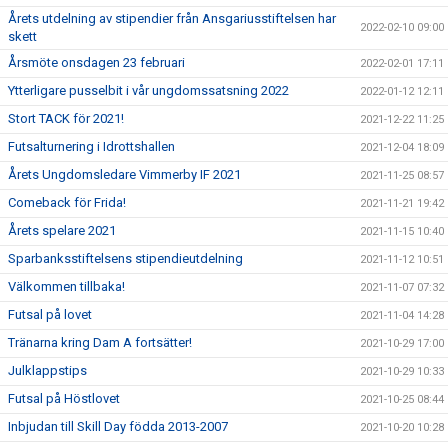
Årets utdelning av stipendier från Ansgariusstiftelsen har
2022-02-10 09:00
skett
Årsmöte onsdagen 23 februari
2022-02-01 17:11
Ytterligare pusselbit i vår ungdomssatsning 2022
2022-01-12 12:11
Stort TACK för 2021!
2021-12-22 11:25
Futsalturnering i Idrottshallen
2021-12-04 18:09
Årets Ungdomsledare Vimmerby IF 2021
2021-11-25 08:57
Comeback för Frida!
2021-11-21 19:42
Årets spelare 2021
2021-11-15 10:40
Sparbanksstiftelsens stipendieutdelning
2021-11-12 10:51
Välkommen tillbaka!
2021-11-07 07:32
Futsal på lovet
2021-11-04 14:28
Tränarna kring Dam A fortsätter!
2021-10-29 17:00
Julklappstips
2021-10-29 10:33
Futsal på Höstlovet
2021-10-25 08:44
Inbjudan till Skill Day födda 2013-2007
2021-10-20 10:28