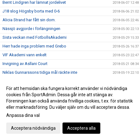
Bernt Lindgren har lämnat jordelivet
2018-06-07 12:48
J18 slog Högsby borta med 0-6
2018-06-06 21:02
Alicia Strand har fått sin dom.
2018-06-05 22:46
Nässjö avgjorde i förlängningen
2018-05-30 22:13
Sista veckan med FotbollsAkademi
2018-05-29 15:33
Herr hade inga problem med Grebo
2018-05-26 16:37
VIF Akademi vann enkelt
2018-05-23 22:47
Invigning av Asllani Court
2018-05-21 08:34
Niklas Gunnarssons tidiga mål räckte inte
2018-05-19 22:10
TjejTruppen laddade upp inför invigningen av Asllani Court
2018-05-13 19:04
För att hemsidan ska fungera korrekt använder vi nödvändiga
Gurra matchhjälte idag i derbyt mot H/M
2018-05-11 23:10
cookies från SportAdmin. Dessa går inte att stänga av.
Puh, VIF avjorde i 94e minuten, 3-2 mot Boxholm
2018-05-10 17:35
Föreningen kan också använda frivilliga cookies, t.ex. för statistik
eller marknadsföring. Du väljer själv om du vill acceptera dessa.
Inför Vimmerby IF - Onsala BK
2018-05-02 19:14
Anpassa dina val
Boston vann div 6-derbyt mot VIF Akademi
2018-04-29 21:28
VIF besegrade Myresjö med 2-0
2018-04-28 16:25
Acceptera nödvändiga
Acceptera alla
Hemmamatch för ett VIF som hittat målformen sista veckan
2018-04-27 21:33