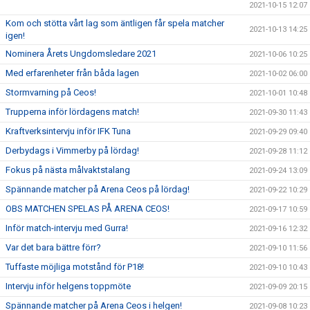
2021-10-15 12:07
Kom och stötta vårt lag som äntligen får spela matcher
2021-10-13 14:25
igen!
Nominera Årets Ungdomsledare 2021
2021-10-06 10:25
Med erfarenheter från båda lagen
2021-10-02 06:00
Stormvarning på Ceos!
2021-10-01 10:48
Trupperna inför lördagens match!
2021-09-30 11:43
Kraftverksintervju inför IFK Tuna
2021-09-29 09:40
Derbydags i Vimmerby på lördag!
2021-09-28 11:12
Fokus på nästa målvaktstalang
2021-09-24 13:09
Spännande matcher på Arena Ceos på lördag!
2021-09-22 10:29
OBS MATCHEN SPELAS PÅ ARENA CEOS!
2021-09-17 10:59
Inför match-intervju med Gurra!
2021-09-16 12:32
Var det bara bättre förr?
2021-09-10 11:56
Tuffaste möjliga motstånd för P18!
2021-09-10 10:43
Intervju inför helgens toppmöte
2021-09-09 20:15
Spännande matcher på Arena Ceos i helgen!
2021-09-08 10:23