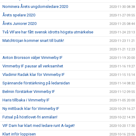
Nominera Årets ungdomsledare 2020
2020-11-30 08:38
Årets spelare 2020
2020-11-27 09:55
Årets Juniorer 2020
2020-11-25 08:44
Två VIFare har fått svensk idrotts högsta utmärkelse
2020-11-24 23:13
Matchtröjan kommer snart till butik!
2020-11-23 11:21
2020-11-21 12:23
Anton Brorsson väljer Vimmerby IF
2020-11-19 20:00
Vimmerby IF pausar all verksamhet
2020-11-16 19:27
Vladimir Radak klar för Vimmerby IF
2020-11-15 15:14
Spännande förstärkning på ledarsidan
2020-11-14 08:32
Belmin förstärker Vimmerby IF
2020-11-12 09:55
Haris tillbaka i Vimmerby IF
2020-11-05 20:00
Ny mittback klar för Vimmerby IF
2020-10-29 16:27
Futsal på höstlovet-fri anmälan!
2020-10-22 14:39
VIF Dam har klart med ledare runt A-laget!
2020-10-20 17:30
Klart inför loppisen
2020-10-16 23:06