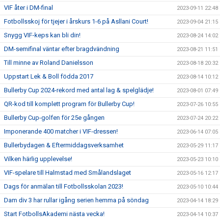
VIF åter i DM-final
2023-09-11 22:48
Fotbollsskoj för tjejer i årskurs 1-6 på Asllani Court!
2023-09-04 21:15
Snygg VIF-keps kan bli din!
2023-08-24 14:02
DM-semifinal väntar efter bragdvändning
2023-08-21 11:51
Till minne av Roland Danielsson
2023-08-18 20:32
Uppstart Lek & Boll födda 2017
2023-08-14 10:12
Bullerby Cup 2024-rekord med antal lag & spelglädje!
2023-08-01 07:49
QR-kod till komplett program för Bullerby Cup!
2023-07-26 10:55
Bullerby Cup-golfen för 25e gången
2023-07-24 20:22
Imponerande 400 matcher i VIF-dressen!
2023-06-14 07:05
Bullerbydagen & Eftermiddagsverksamhet
2023-05-29 11:17
Vilken härlig upplevelse!
2023-05-23 10:10
VIF-spelare till Halmstad med Smålandslaget
2023-05-16 12:17
Dags för anmälan till Fotbollsskolan 2023!
2023-05-10 10:44
Dam div 3 har rullar igång serien hemma på söndag
2023-04-14 18:29
Start FotbollsAkademi nästa vecka!
2023-04-14 10:37