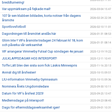
2026-03-25 11:01
breddturnering!
Var uppmärksam på fejkade mail!
2026-03-04 15:47
107 år sen klubben bildades, korta notiser från dagens
2026-02-24 22:34
årsmöte
Sportlovsfotboll
2026-02-10 11:01
Dagordningen till årsmötet anslås här
2026-01-31 08:53
Glöm Inte !! VIFs årsmöte tisdagen 24 februari kl 18, kom
2026-01-31 08:14
och påverka vår verksamhet
VIF arrangerar Vimmerby Futsal Cup söndagen 4e januari
2025-12-19 19:22
JULKLAPPSDAGAR HOS INTERSPORT!
2025-12-11 10:41
Toffe Lätt blev den sista som fick Läskis Minnespris
2025-11-16 20:13
Anmäl dig till årsfesten!
2025-10-15 09:51
LIU-information Vimmerby Gymnasium
2025-10-15 09:36
Nominera Årets Ungdomsledare
2025-09-30 10:11
Datum för VIF’s årsfest 2025!
2025-09-25 13:47
Medlemsdagar på Intersport!
2025-09-23 08:45
Dags för eftermiddagsverksamhet igen!
2025-09-01 10:31