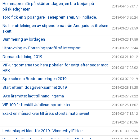
Hemmapremiär på skärtorsdagen, en bra början på
2019-04-15 21:17
påskledigheten
Tord fick en 3 poängare i seriepremiären, VIF nollade.
2019-04-13 20:24
Nu har utdelningen av stipendierna från Ansgariusstiftelsen
2019-03-23 21:59
skett
Summering av lördagen
2019-03-23 17:50
Utprovning av Förreningsprofil på Intersport
2019-03-22 09:44
Domarutbildning 2019
2019-03-21 10:12
VIF-ungdomarna tog hem pokalen för evigt efter seger mot
2019-03-17 22:02
HFK
Spelschema Breddturneringen 2019
2019-03-07 09:19
Start eftermiddagsverksamhet 2019
2019-02-28 11:25
99:e årsmötet lagt till handlingarna
2019-02-27 21:22
VIF 100 år-beställ Jubileumsprodukter
2019-02-25 11:07
Exakt en månad kvar till årets största matchevent
2019-02-17 12:12
2019-02-12 10:36
Ledarskapet klart för 2019 i Vimmerby IF Herr
2019-01-30 09:36