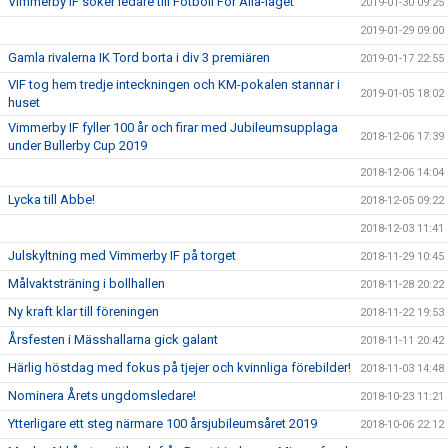
Vimmerby IF söker ledare till Fotboll För Alla-laget
2019-01-30 09:25
2019-01-29 09:00
Gamla rivalerna IK Tord borta i div 3 premiären
2019-01-17 22:55
VIF tog hem tredje inteckningen och KM-pokalen stannar i
2019-01-05 18:02
huset
Vimmerby IF fyller 100 år och firar med Jubileumsupplaga
2018-12-06 17:39
under Bullerby Cup 2019
2018-12-06 14:04
Lycka till Abbe!
2018-12-05 09:22
2018-12-03 11:41
Julskyltning med Vimmerby IF på torget
2018-11-29 10:45
Målvaktsträning i bollhallen
2018-11-28 20:22
Ny kraft klar till föreningen
2018-11-22 19:53
Årsfesten i Mässhallarna gick galant
2018-11-11 20:42
Härlig höstdag med fokus på tjejer och kvinnliga förebilder!
2018-11-03 14:48
Nominera Årets ungdomsledare!
2018-10-23 11:21
Ytterligare ett steg närmare 100 årsjubileumsåret 2019
2018-10-06 22:12