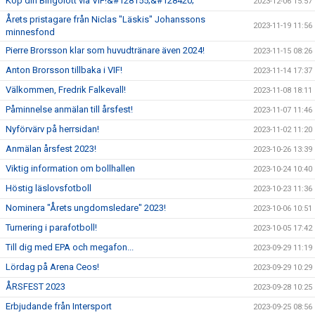
Köp din Bingolott via VIF!&#128155;&#128420;
2023-12-06 15:57
Årets pristagare från Niclas "Läskis" Johanssons
2023-11-19 11:56
minnesfond
Pierre Brorsson klar som huvudtränare även 2024!
2023-11-15 08:26
Anton Brorsson tillbaka i VIF!
2023-11-14 17:37
Välkommen, Fredrik Falkevall!
2023-11-08 18:11
Påminnelse anmälan till årsfest!
2023-11-07 11:46
Nyförvärv på herrsidan!
2023-11-02 11:20
Anmälan årsfest 2023!
2023-10-26 13:39
Viktig information om bollhallen
2023-10-24 10:40
Höstig läslovsfotboll
2023-10-23 11:36
Nominera "Årets ungdomsledare" 2023!
2023-10-06 10:51
Turnering i parafotboll!
2023-10-05 17:42
Till dig med EPA och megafon...
2023-09-29 11:19
Lördag på Arena Ceos!
2023-09-29 10:29
ÅRSFEST 2023
2023-09-28 10:25
Erbjudande från Intersport
2023-09-25 08:56