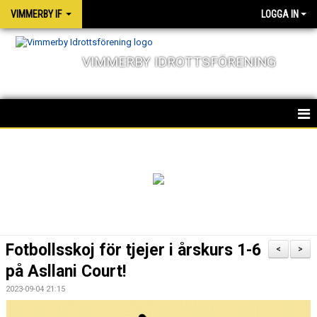
VIMMERBY IF
LOGGA IN
VIMMERBY IDROTTSFÖRENING
HEM
KALENDER
NYHETER
MATCHER
Fotbollsskoj för tjejer i årskurs 1-6
<
>
OM FÖRENINGEN
på Asllani Court!
2023-09-04 21:15
SOCIALA ANSVAR