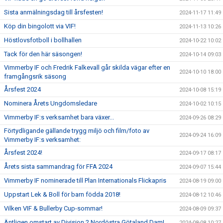
Sista anmälningsdag till årsfesten!
2024-11-17 11:49
Köp din bingolott via VIF!
2024-11-13 10:26
Höstlovsfotboll i bollhallen
2024-10-22 10:02
Tack för den här säsongen!
2024-10-14 09:03
Vimmerby IF och Fredrik Falkevall går skilda vägar efter en
2024-10-10 18:00
framgångsrik säsong
Årsfest 2024
2024-10-08 15:19
Nominera Årets Ungdomsledare
2024-10-02 10:15
Vimmerby IF:s verksamhet bara växer...
2024-09-26 08:29
Förtydligande gällande trygg miljö och film/foto av
2024-09-24 16:09
Vimmerby IF:s verksamhet:
Årsfest 2024!
2024-09-17 08:17
Årets sista sammandrag för FFA 2024
2024-09-07 15:44
Vimmerby IF nominerade till Plan Internationals Flickapris
2024-08-19 09:00
Uppstart Lek & Boll för barn födda 2018!
2024-08-12 10:46
Vilken VIF & Bullerby Cup-sommar!
2024-08-09 09:37
Äntligen omstart av Division 2 Nordöstra Götaland Dam!
2024-08-08 10:27