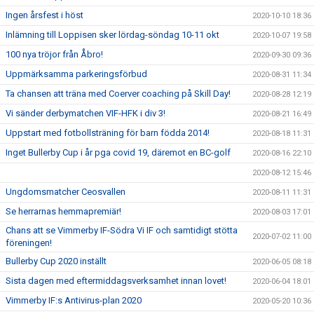
Ingen årsfest i höst
2020-10-10 18:36
Inlämning till Loppisen sker lördag-söndag 10-11 okt
2020-10-07 19:58
100 nya tröjor från Åbro!
2020-09-30 09:36
Uppmärksamma parkeringsförbud
2020-08-31 11:34
Ta chansen att träna med Coerver coaching på Skill Day!
2020-08-28 12:19
Vi sänder derbymatchen VIF-HFK i div 3!
2020-08-21 16:49
Uppstart med fotbollsträning för barn födda 2014!
2020-08-18 11:31
Inget Bullerby Cup i år pga covid 19, däremot en BC-golf
2020-08-16 22:10
2020-08-12 15:46
Ungdomsmatcher Ceosvallen
2020-08-11 11:31
Se herrarnas hemmapremiär!
2020-08-03 17:01
Chans att se Vimmerby IF-Södra Vi IF och samtidigt stötta
2020-07-02 11:00
föreningen!
Bullerby Cup 2020 inställt
2020-06-05 08:18
Sista dagen med eftermiddagsverksamhet innan lovet!
2020-06-04 18:01
Vimmerby IF:s Antivirus-plan 2020
2020-05-20 10:36