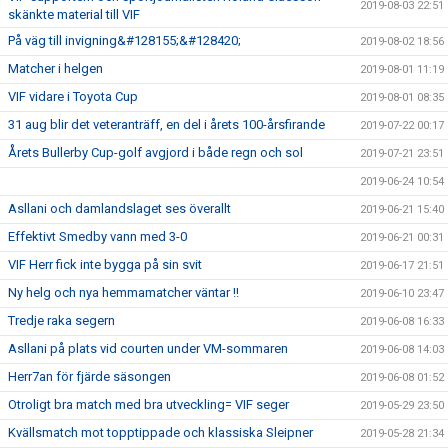
2019-08-03 22:51
skänkte material till VIF
På väg till invigning&#128155;&#128420;
2019-08-02 18:56
Matcher i helgen
2019-08-01 11:19
VIF vidare i Toyota Cup
2019-08-01 08:35
31 aug blir det veteranträff, en del i årets 100-årsfirande
2019-07-22 00:17
Årets Bullerby Cup-golf avgjord i både regn och sol
2019-07-21 23:51
2019-06-24 10:54
Asllani och damlandslaget ses överallt
2019-06-21 15:40
Effektivt Smedby vann med 3-0
2019-06-21 00:31
VIF Herr fick inte bygga på sin svit
2019-06-17 21:51
Ny helg och nya hemmamatcher väntar !!
2019-06-10 23:47
Tredje raka segern
2019-06-08 16:33
Asllani på plats vid courten under VM-sommaren
2019-06-08 14:03
Herr7an för fjärde säsongen
2019-06-08 01:52
Otroligt bra match med bra utveckling= VIF seger
2019-05-29 23:50
Kvällsmatch mot topptippade och klassiska Sleipner
2019-05-28 21:34