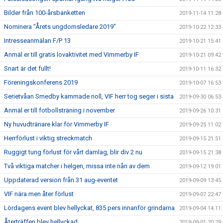
Bilder från 100-årsbanketten
2019-11-14 11:28
Nominera "Årets ungdomsledare 2019"
2019-10-22 12:33
Intresseanmälan F/P 13
2019-10-21 15:41
Anmäl er till gratis lovaktivitet med Vimmerby IF
2019-10-21 09:42
Snart är det fullt!
2019-10-11 16:32
Föreningskonferens 2019
2019-10-07 16:53
Serietvåan Smedby kammade noll, VIF herr tog seger i sista
2019-09-30 06:53
Anmäl er till fotbollsträning i november
2019-09-26 10:31
Ny huvudtränare klar för Vimmerby IF
2019-09-25 11:02
Herrförlust i viktig streckmatch
2019-09-15 21:51
Ruggigt tung förlust för vårt damlag, blir div 2 nu
2019-09-15 21:38
Två viktiga matcher i helgen, missa inte nån av dem
2019-09-12 19:01
Uppdaterad version från 31 aug-eventet
2019-09-09 13:45
VIF nära men åter förlust
2019-09-07 22:47
Lördagens event blev hellyckat, 835 pers innanför grindarna
2019-09-04 14:11
Återträffen blev hellyckad
2019-09-01 20:29