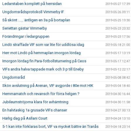
Ledarstaben komplett på herrsidan
2019-05-27 17:39
Ungdomsrådsprotokoll Vimmerby IF
2019-05-26 09:11
Så skönt ...... äntligen en 3a på bortaplan
2019-05-25 19:30
Seriettan gästar Vimmerby
2019-05-23 23:32
Förändringar i ledargruppen
2019-05-23 17:56
Lindö straffade VIF som var lite för uddlösa idag
2019-05-18 21:00
Herr mot Lindö på hemmaplan imorgon lördag
2019-05-17 13:19
Imorgon lördag fin Para-fotbollsturnering på Ceos
2019-05-17 12:47
VIFs andra halva tappade mark och 3 p till Eneby
2019-05-12 22:17
Ungdomsråd
2019-05-08 08:42
Skön avslutning på Arenan, VIF avgjorde i 80e mot HIK
2019-05-04 18:40
Hemmamatch och revansch för förra helgen ?
2019-04-30 16:44
Jubileumströjorna klara för avhämtning
2019-04-30 11:58
En halvtaskig 1a grusade VIFs chanser
2019-04-27 00:13
Härlig dag på Asllani Court
2019-04-24 13:10
5-1 kan inte förklaras bort, VIF va mycket bättre än Tranås
2019-04-18 23:14