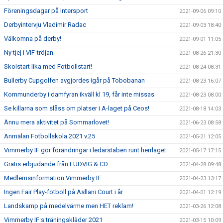
Föreningsdagar på Intersport
2021-09-06 09:10
Derbyintervju Vladimir Radac
2021-09-03 18:40
Välkomna på derby!
2021-09-01 11:05
Ny tjej i VIF-tröjan
2021-08-26 21:30
Skolstart lika med Fotbollstart!
2021-08-24 08:31
Bullerby Cupgolfen avgjordes igår på Tobobanan
2021-08-23 16:07
Kommunderby i damfyran ikväll kl 19, får inte missas
2021-08-23 08:00
Se killarna som slåss om platser i A-laget på Ceos!
2021-08-18 14:03
Ännu mera aktivitet på Sommarlovet!
2021-06-23 08:58
Anmälan Fotbollskola 2021 v.25
2021-05-21 12:05
Vimmerby IF gör förändringar i ledarstaben runt herrlaget
2021-05-17 17:15
Gratis erbjudande från LUDVIG & CO
2021-04-28 09:48
Medlemsinformation Vimmerby IF
2021-04-23 13:17
Ingen Fair Play-fotboll på Asllani Court i år
2021-04-01 12:19
Landskamp på medelvärme men HET reklam!
2021-03-26 12:08
Vimmerby IF:s träningskläder 2021
2021-03-15 10:09