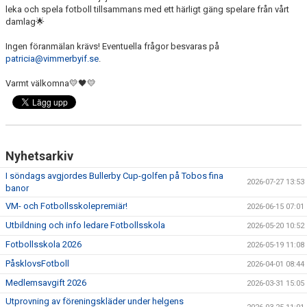
leka och spela fotboll tillsammans med ett härligt gäng spelare från vårt
damlag🌟
Ingen föranmälan krävs! Eventuella frågor besvaras på
patricia@vimmerbyif.se
.
Varmt välkomna💛🖤💛
Nyhetsarkiv
I söndags avgjordes Bullerby Cup-golfen på Tobos fina
2026-07-27 13:53
banor
VM- och Fotbollsskolepremiär!
2026-06-15 07:01
Utbildning och info ledare Fotbollsskola
2026-05-20 10:52
Fotbollsskola 2026
2026-05-19 11:08
PåsklovsFotboll
2026-04-01 08:44
Medlemsavgift 2026
2026-03-31 15:05
Utprovning av föreningskläder under helgens