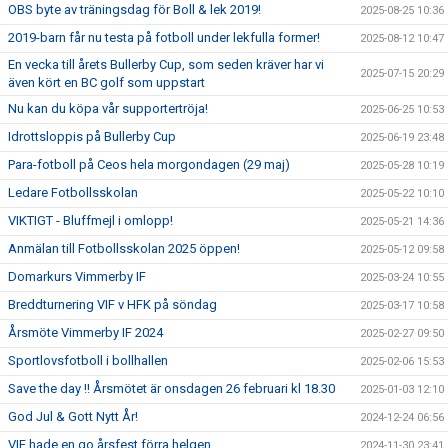
OBS byte av träningsdag för Boll & lek 2019!
2025-08-25 10:36
2019-barn får nu testa på fotboll under lekfulla former!
2025-08-12 10:47
En vecka till årets Bullerby Cup, som seden kräver har vi
2025-07-15 20:29
även kört en BC golf som uppstart
Nu kan du köpa vår supportertröja!
2025-06-25 10:53
Idrottsloppis på Bullerby Cup
2025-06-19 23:48
Para-fotboll på Ceos hela morgondagen (29 maj)
2025-05-28 10:19
Ledare Fotbollsskolan
2025-05-22 10:10
VIKTIGT - Bluffmejl i omlopp!
2025-05-21 14:36
Anmälan till Fotbollsskolan 2025 öppen!
2025-05-12 09:58
Domarkurs Vimmerby IF
2025-03-24 10:55
Breddturnering VIF v HFK på söndag
2025-03-17 10:58
Årsmöte Vimmerby IF 2024
2025-02-27 09:50
Sportlovsfotboll i bollhallen
2025-02-06 15:53
Save the day !! Årsmötet är onsdagen 26 februari kl 18.30
2025-01-03 12:10
God Jul & Gott Nytt År!
2024-12-24 06:56
VIF hade en go årsfest förra helgen
2024-11-30 23:41