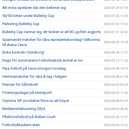
Att möta spelaren där den befinner sig
2024-07-29 07:59
50/50-lotteri under Bullerby Cup
2024-07-26 12:40
Parkering Bullerby Cup
2024-07-23 13:52
Bullerby Cup närmar sig, ett tecken är att BC-golfen avgjorts
2024-07-21 22:40
Spännande matcher för våra representationslag! Välkomna
2024-06-24 12:29
till Arena Ceos!
Boka boende i Göteborg!
2024-06-18 11:21
Dags för sommarens Fotbollsskola-anmäl er nu!
2024-05-13 11:02
Para-fotboll på Ceos imorgon torsdag
2024-05-08 10:19
Hemmamatcher för våra A-lag i helgen!
2024-05-08 07:33
Premiär för Gåfotboll!
2024-04-23 09:33
Föreningsdagar på Intersport!
2024-04-22 11:06
Grymma VIF-produkter finns nu att köpa!
2024-04-08 09:49
Medlemsfakturering 2024
2024-04-03 08:36
Påsklovsfotboll på Asllani Court
2024-03-26 12:27
FotbollsAkademi-start
2024-03-04 10:22