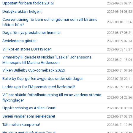
Uppstart för barn födda 2016!
2022-09-05 09:11
Derbykaraktär i helgen!
2022-08-24 08:53
Coerver-träning för barn och ungdomar som vill bli ännu
2022-08-18 16:56
bättre i höst!
Dags för nya prestationer hemma!
2022-08-17 08:21
Serieledarna gästar!
2022-08-09 07:13
VIF kör en större LOPPIS igen
2022-08-05 18:27
Vimmerby IF delade ut Nicklas ”Läskis” Johanssons
2022-08-01 13:04
Minnespris till Martina Andersson
Vilken Bullerby Cup-comeback 2022!
2022-07-31 07:24
Bullerby Cup-golfen avgjordes under söndagen
2022-07-25 20:11
Ladda upp för EM-premiär med livefotboll!
2022-07-09 11:04
VIF har skänkt fotbollsutrustning till en av världens största
2022-07-04 22:26
flyktingläger
Uppfräschning av Asllani Court
2022-06-30 09:33
Serien vänder som serieledare!
2022-06-27 08:33
Tätt mellan kamperna!
2022-06-21 10:59
Ny viktig match på Arena Ceos!