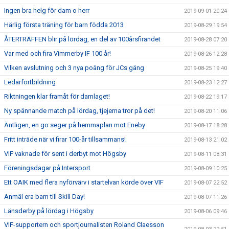
Ingen bra helg för dam o herr
2019-09-01 20:24
Härlig första träning för barn födda 2013
2019-08-29 19:54
ÅTERTRÄFFEN blir på lördag, en del av 100årsfirandet
2019-08-28 07:20
Var med och fira Vimmerby IF 100 år!
2019-08-26 12:28
Vilken avslutning och 3 nya poäng för JCs gäng
2019-08-25 19:40
Ledarfortbildning
2019-08-23 12:27
Riktningen klar framåt för damlaget!
2019-08-22 19:17
Ny spännande match på lördag, tjejerna tror på det!
2019-08-20 11:06
Äntligen, en go seger på hemmaplan mot Eneby
2019-08-17 18:28
Fritt inträde när vi firar 100-år tillsammans!
2019-08-13 21:02
VIF vaknade för sent i derbyt mot Högsby
2019-08-11 08:31
Föreningsdagar på Intersport
2019-08-09 10:25
Ett OAIK med flera nyförvärv i startelvan körde över VIF
2019-08-07 22:52
Anmäl era barn till Skill Day!
2019-08-07 11:26
Länsderby på lördag i Högsby
2019-08-06 09:46
VIF-supportern och sportjournalisten Roland Claesson