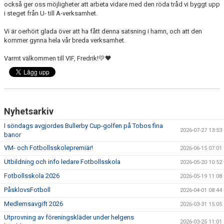
också ger oss möjligheter att arbeta vidare med den röda tråd vi byggt upp
i steget från U- till A-verksamhet.
Vi är oerhört glada över att ha fått denna satsning i hamn, och att den
kommer gynna hela vår breda verksamhet.
Varmt välkommen till VIF, Fredrik!💛🖤
Nyhetsarkiv
I söndags avgjordes Bullerby Cup-golfen på Tobos fina
2026-07-27 13:53
banor
VM- och Fotbollsskolepremiär!
2026-06-15 07:01
Utbildning och info ledare Fotbollsskola
2026-05-20 10:52
Fotbollsskola 2026
2026-05-19 11:08
PåsklovsFotboll
2026-04-01 08:44
Medlemsavgift 2026
2026-03-31 15:05
Utprovning av föreningskläder under helgens
2026-03-25 11:01