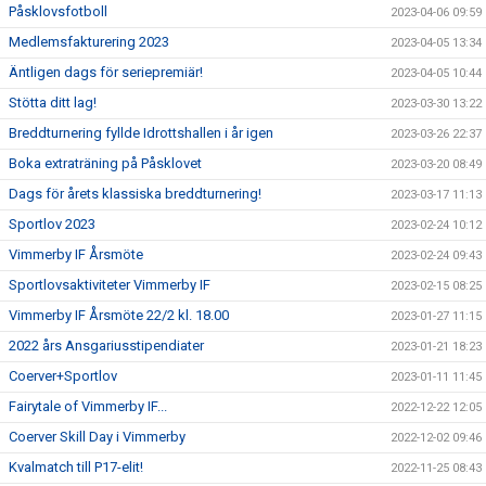
Påsklovsfotboll
2023-04-06 09:59
Medlemsfakturering 2023
2023-04-05 13:34
Äntligen dags för seriepremiär!
2023-04-05 10:44
Stötta ditt lag!
2023-03-30 13:22
Breddturnering fyllde Idrottshallen i år igen
2023-03-26 22:37
Boka extraträning på Påsklovet
2023-03-20 08:49
Dags för årets klassiska breddturnering!
2023-03-17 11:13
Sportlov 2023
2023-02-24 10:12
Vimmerby IF Årsmöte
2023-02-24 09:43
Sportlovsaktiviteter Vimmerby IF
2023-02-15 08:25
Vimmerby IF Årsmöte 22/2 kl. 18.00
2023-01-27 11:15
2022 års Ansgariusstipendiater
2023-01-21 18:23
Coerver+Sportlov
2023-01-11 11:45
Fairytale of Vimmerby IF...
2022-12-22 12:05
Coerver Skill Day i Vimmerby
2022-12-02 09:46
Kvalmatch till P17-elit!
2022-11-25 08:43