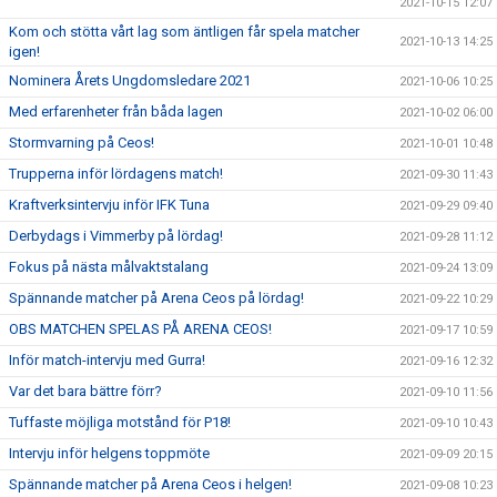
2021-10-15 12:07
Kom och stötta vårt lag som äntligen får spela matcher
2021-10-13 14:25
igen!
Nominera Årets Ungdomsledare 2021
2021-10-06 10:25
Med erfarenheter från båda lagen
2021-10-02 06:00
Stormvarning på Ceos!
2021-10-01 10:48
Trupperna inför lördagens match!
2021-09-30 11:43
Kraftverksintervju inför IFK Tuna
2021-09-29 09:40
Derbydags i Vimmerby på lördag!
2021-09-28 11:12
Fokus på nästa målvaktstalang
2021-09-24 13:09
Spännande matcher på Arena Ceos på lördag!
2021-09-22 10:29
OBS MATCHEN SPELAS PÅ ARENA CEOS!
2021-09-17 10:59
Inför match-intervju med Gurra!
2021-09-16 12:32
Var det bara bättre förr?
2021-09-10 11:56
Tuffaste möjliga motstånd för P18!
2021-09-10 10:43
Intervju inför helgens toppmöte
2021-09-09 20:15
Spännande matcher på Arena Ceos i helgen!
2021-09-08 10:23