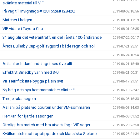
2019-08-03 22:51
skänkte material till VIF
På väg till invigning&#128155;&#128420;
2019-08-02 18:56
Matcher i helgen
2019-08-01 11:19
VIF vidare i Toyota Cup
2019-08-01 08:35
31 aug blir det veteranträff, en del i årets 100-årsfirande
2019-07-22 00:17
Årets Bullerby Cup-golf avgjord i både regn och sol
2019-07-21 23:51
2019-06-24 10:54
Asllani och damlandslaget ses överallt
2019-06-21 15:40
Effektivt Smedby vann med 3-0
2019-06-21 00:31
VIF Herr fick inte bygga på sin svit
2019-06-17 21:51
Ny helg och nya hemmamatcher väntar !!
2019-06-10 23:47
Tredje raka segern
2019-06-08 16:33
Asllani på plats vid courten under VM-sommaren
2019-06-08 14:03
Herr7an för fjärde säsongen
2019-06-08 01:52
Otroligt bra match med bra utveckling= VIF seger
2019-05-29 23:50
Kvällsmatch mot topptippade och klassiska Sleipner
2019-05-28 21:34