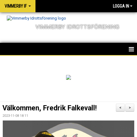
VIMMERBY IF
LOGGA IN
VIMMERBY IDROTTSFÖRENING
HEM
KALENDER
NYHETER
MATCHER
Välkommen, Fredrik Falkevall!
<
>
OM FÖRENINGEN
2023-11-08 18:11
SOCIALA ANSVAR