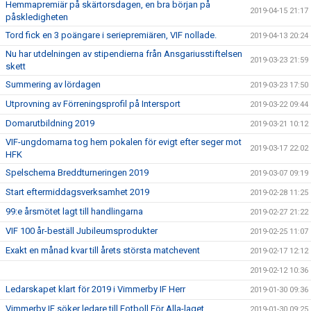
Hemmapremiär på skärtorsdagen, en bra början på
2019-04-15 21:17
påskledigheten
Tord fick en 3 poängare i seriepremiären, VIF nollade.
2019-04-13 20:24
Nu har utdelningen av stipendierna från Ansgariusstiftelsen
2019-03-23 21:59
skett
Summering av lördagen
2019-03-23 17:50
Utprovning av Förreningsprofil på Intersport
2019-03-22 09:44
Domarutbildning 2019
2019-03-21 10:12
VIF-ungdomarna tog hem pokalen för evigt efter seger mot
2019-03-17 22:02
HFK
Spelschema Breddturneringen 2019
2019-03-07 09:19
Start eftermiddagsverksamhet 2019
2019-02-28 11:25
99:e årsmötet lagt till handlingarna
2019-02-27 21:22
VIF 100 år-beställ Jubileumsprodukter
2019-02-25 11:07
Exakt en månad kvar till årets största matchevent
2019-02-17 12:12
2019-02-12 10:36
Ledarskapet klart för 2019 i Vimmerby IF Herr
2019-01-30 09:36
Vimmerby IF söker ledare till Fotboll För Alla-laget
2019-01-30 09:25