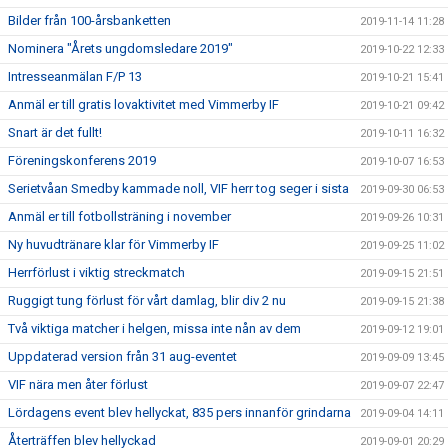
Bilder från 100-årsbanketten
2019-11-14 11:28
Nominera "Årets ungdomsledare 2019"
2019-10-22 12:33
Intresseanmälan F/P 13
2019-10-21 15:41
Anmäl er till gratis lovaktivitet med Vimmerby IF
2019-10-21 09:42
Snart är det fullt!
2019-10-11 16:32
Föreningskonferens 2019
2019-10-07 16:53
Serietvåan Smedby kammade noll, VIF herr tog seger i sista
2019-09-30 06:53
Anmäl er till fotbollsträning i november
2019-09-26 10:31
Ny huvudtränare klar för Vimmerby IF
2019-09-25 11:02
Herrförlust i viktig streckmatch
2019-09-15 21:51
Ruggigt tung förlust för vårt damlag, blir div 2 nu
2019-09-15 21:38
Två viktiga matcher i helgen, missa inte nån av dem
2019-09-12 19:01
Uppdaterad version från 31 aug-eventet
2019-09-09 13:45
VIF nära men åter förlust
2019-09-07 22:47
Lördagens event blev hellyckat, 835 pers innanför grindarna
2019-09-04 14:11
Återträffen blev hellyckad
2019-09-01 20:29