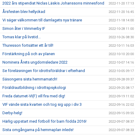
2022 års stipendiat Niclas Läskis Johanssons minnesfond
2022-11-20 17:13
Årsfesten blev hellyckad
2022-11-20 16:45
Vi säger välkommen till damlagets nya tränare
2022-11-18 14:00
Simon åter i Vimmerby IF
2022-10-28 11:00
Tomas klar på livstid...
2022-10-26 08:30
Thuresson fortsätter ett år till!
2022-10-11 16:03
Förstärkning på och av planen
2022-10-10 20:00
Nominera Årets ungdomsledare 2022
2022-10-07 14:16
Se föreläsningen för idrottsföräldrar i efterhand
2022-10-05 09:17
Säsongens sista hemmamatch!
2022-09-28 09:37
Föräldrautbildning i idrottspsykologi
2022-09-25 08:17
Freda datumet-VI(F) vill fira med dig!
2022-09-19 11:02
VIF vände sista kvarten och tog sig upp i div 3
2022-09-16 22:02
Derby-helg!
2022-09-15 09:55
Härlig uppstart med fotboll för barn födda 2016!
2022-09-07 08:37
Sista omgångarna på hemmaplan inleds!
2022-09-07 08:33