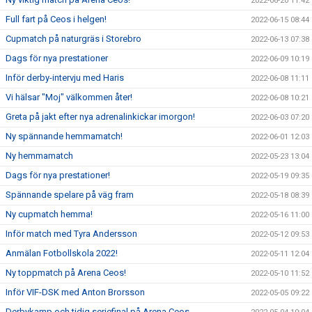
2022-06-20 11:42
Full fart på Ceos i helgen!
2022-06-15 08:44
Cupmatch på naturgräs i Storebro
2022-06-13 07:38
Dags för nya prestationer
2022-06-09 10:19
Inför derby-intervju med Haris
2022-06-08 11:11
Vi hälsar "Moj" välkommen åter!
2022-06-08 10:21
Greta på jakt efter nya adrenalinkickar imorgon!
2022-06-03 07:20
Ny spännande hemmamatch!
2022-06-01 12:03
Ny hemmamatch
2022-05-23 13:04
Dags för nya prestationer!
2022-05-19 09:35
Spännande spelare på väg fram
2022-05-18 08:39
Ny cupmatch hemma!
2022-05-16 11:00
Inför match med Tyra Andersson
2022-05-12 09:53
Anmälan Fotbollskola 2022!
2022-05-11 12:04
Ny toppmatch på Arena Ceos!
2022-05-10 11:52
Inför VIF-DSK med Anton Brorsson
2022-05-05 09:22
Derbykamp och tidig seriefinal på Arena Ceos