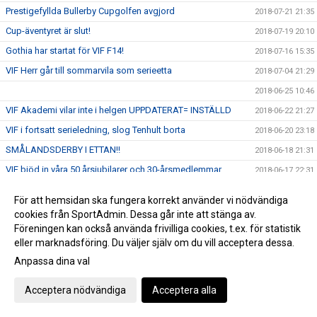
Prestigefyllda Bullerby Cupgolfen avgjord
2018-07-21 21:35
Cup-äventyret är slut!
2018-07-19 20:10
Gothia har startat för VIF F14!
2018-07-16 15:35
VIF Herr går till sommarvila som serieetta
2018-07-04 21:29
2018-06-25 10:46
VIF Akademi vilar inte i helgen UPPDATERAT= INSTÄLLD
2018-06-22 21:27
VIF i fortsatt serieledning, slog Tenhult borta
2018-06-20 23:18
SMÅLANDSDERBY I ETTAN!!
2018-06-18 21:31
VIF bjöd in våra 50 årsjubilarer och 30-årsmedlemmar
2018-06-17 22:31
VIF tog hem segern och klev upp på position ett i tabellen
2018-06-17 22:17
För att hemsidan ska fungera korrekt använder vi nödvändiga
drygt 4 timmar kvar till match
2018-06-17 11:44
cookies från SportAdmin. Dessa går inte att stänga av.
Vi firar lite extra på söndag, då vi har en tidig liten seriefinal
Föreningen kan också använda frivilliga cookies, t.ex. för statistik
2018-06-12 23:41
mot Smedby
eller marknadsföring. Du väljer själv om du vill acceptera dessa.
Landslagets Fotbollsskola och VM-premiär!
Anpassa dina val
2018-06-12 10:50
VIF Akademi vann derbyt mot FBSK
2018-06-11 21:36
Acceptera nödvändiga
Acceptera alla
Niklas Gunnarssons kanon avgjorde
2018-06-09 18:17