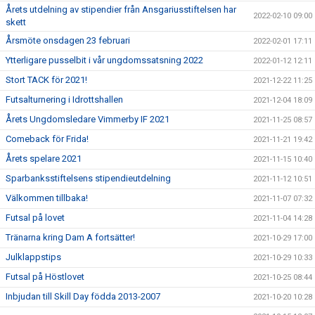
Årets utdelning av stipendier från Ansgariusstiftelsen har
2022-02-10 09:00
skett
Årsmöte onsdagen 23 februari
2022-02-01 17:11
Ytterligare pusselbit i vår ungdomssatsning 2022
2022-01-12 12:11
Stort TACK för 2021!
2021-12-22 11:25
Futsalturnering i Idrottshallen
2021-12-04 18:09
Årets Ungdomsledare Vimmerby IF 2021
2021-11-25 08:57
Comeback för Frida!
2021-11-21 19:42
Årets spelare 2021
2021-11-15 10:40
Sparbanksstiftelsens stipendieutdelning
2021-11-12 10:51
Välkommen tillbaka!
2021-11-07 07:32
Futsal på lovet
2021-11-04 14:28
Tränarna kring Dam A fortsätter!
2021-10-29 17:00
Julklappstips
2021-10-29 10:33
Futsal på Höstlovet
2021-10-25 08:44
Inbjudan till Skill Day födda 2013-2007
2021-10-20 10:28