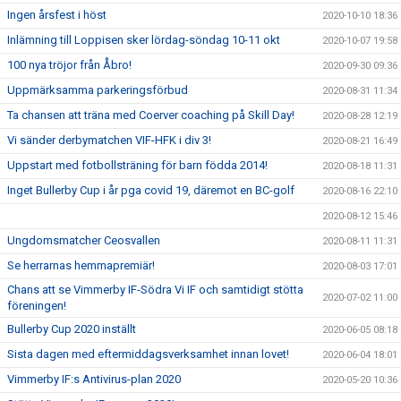
Ingen årsfest i höst
2020-10-10 18:36
Inlämning till Loppisen sker lördag-söndag 10-11 okt
2020-10-07 19:58
100 nya tröjor från Åbro!
2020-09-30 09:36
Uppmärksamma parkeringsförbud
2020-08-31 11:34
Ta chansen att träna med Coerver coaching på Skill Day!
2020-08-28 12:19
Vi sänder derbymatchen VIF-HFK i div 3!
2020-08-21 16:49
Uppstart med fotbollsträning för barn födda 2014!
2020-08-18 11:31
Inget Bullerby Cup i år pga covid 19, däremot en BC-golf
2020-08-16 22:10
2020-08-12 15:46
Ungdomsmatcher Ceosvallen
2020-08-11 11:31
Se herrarnas hemmapremiär!
2020-08-03 17:01
Chans att se Vimmerby IF-Södra Vi IF och samtidigt stötta
2020-07-02 11:00
föreningen!
Bullerby Cup 2020 inställt
2020-06-05 08:18
Sista dagen med eftermiddagsverksamhet innan lovet!
2020-06-04 18:01
Vimmerby IF:s Antivirus-plan 2020
2020-05-20 10:36