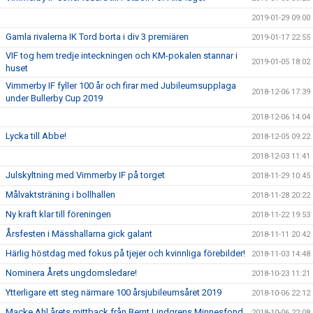
2019-01-29 09:00
Gamla rivalerna IK Tord borta i div 3 premiären
2019-01-17 22:55
VIF tog hem tredje inteckningen och KM-pokalen stannar i
2019-01-05 18:02
huset
Vimmerby IF fyller 100 år och firar med Jubileumsupplaga
2018-12-06 17:39
under Bullerby Cup 2019
2018-12-06 14:04
Lycka till Abbe!
2018-12-05 09:22
2018-12-03 11:41
Julskyltning med Vimmerby IF på torget
2018-11-29 10:45
Målvaktsträning i bollhallen
2018-11-28 20:22
Ny kraft klar till föreningen
2018-11-22 19:53
Årsfesten i Mässhallarna gick galant
2018-11-11 20:42
Härlig höstdag med fokus på tjejer och kvinnliga förebilder!
2018-11-03 14:48
Nominera Årets ungdomsledare!
2018-10-23 11:21
Ytterligare ett steg närmare 100 årsjubileumsåret 2019
2018-10-06 22:12
Macke Ahl årets mittback från Bernt Lindgrens Minnesfond
2018-10-06 22:08