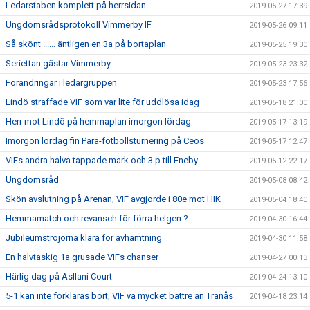
Ledarstaben komplett på herrsidan
2019-05-27 17:39
Ungdomsrådsprotokoll Vimmerby IF
2019-05-26 09:11
Så skönt ...... äntligen en 3a på bortaplan
2019-05-25 19:30
Seriettan gästar Vimmerby
2019-05-23 23:32
Förändringar i ledargruppen
2019-05-23 17:56
Lindö straffade VIF som var lite för uddlösa idag
2019-05-18 21:00
Herr mot Lindö på hemmaplan imorgon lördag
2019-05-17 13:19
Imorgon lördag fin Para-fotbollsturnering på Ceos
2019-05-17 12:47
VIFs andra halva tappade mark och 3 p till Eneby
2019-05-12 22:17
Ungdomsråd
2019-05-08 08:42
Skön avslutning på Arenan, VIF avgjorde i 80e mot HIK
2019-05-04 18:40
Hemmamatch och revansch för förra helgen ?
2019-04-30 16:44
Jubileumströjorna klara för avhämtning
2019-04-30 11:58
En halvtaskig 1a grusade VIFs chanser
2019-04-27 00:13
Härlig dag på Asllani Court
2019-04-24 13:10
5-1 kan inte förklaras bort, VIF va mycket bättre än Tranås
2019-04-18 23:14