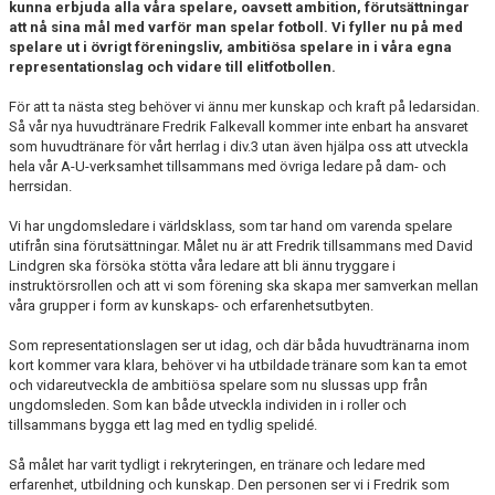
kunna erbjuda alla våra spelare, oavsett ambition, förutsättningar
att nå sina mål med varför man spelar fotboll. Vi fyller nu på med
spelare ut i övrigt föreningsliv, ambitiösa spelare in i våra egna
representationslag och vidare till elitfotbollen.
För att ta nästa steg behöver vi ännu mer kunskap och kraft på ledarsidan.
Så vår nya huvudtränare Fredrik Falkevall kommer inte enbart ha ansvaret
som huvudtränare för vårt herrlag i div.3 utan även hjälpa oss att utveckla
hela vår A-U-verksamhet tillsammans med övriga ledare på dam- och
herrsidan.
Vi har ungdomsledare i världsklass, som tar hand om varenda spelare
utifrån sina förutsättningar. Målet nu är att Fredrik tillsammans med David
Lindgren ska försöka stötta våra ledare att bli ännu tryggare i
instruktörsrollen och att vi som förening ska skapa mer samverkan mellan
våra grupper i form av kunskaps- och erfarenhetsutbyten.
Som representationslagen ser ut idag, och där båda huvudtränarna inom
kort kommer vara klara, behöver vi ha utbildade tränare som kan ta emot
och vidareutveckla de ambitiösa spelare som nu slussas upp från
ungdomsleden. Som kan både utveckla individen in i roller och
tillsammans bygga ett lag med en tydlig spelidé.
Så målet har varit tydligt i rekryteringen, en tränare och ledare med
erfarenhet, utbildning och kunskap. Den personen ser vi i Fredrik som