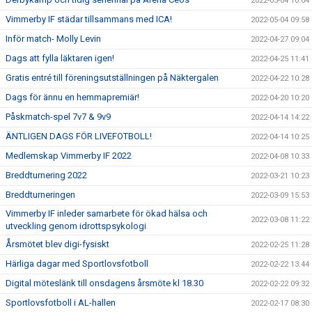
2022-05-04 10:04
Vimmerby IF städar tillsammans med ICA!
2022-05-04 09:58
Inför match- Molly Levin
2022-04-27 09:04
Dags att fylla läktaren igen!
2022-04-25 11:41
Gratis entré till föreningsutställningen på Näktergalen
2022-04-22 10:28
Dags för ännu en hemmapremiär!
2022-04-20 10:20
Påskmatch-spel 7v7 & 9v9
2022-04-14 14:22
ÄNTLIGEN DAGS FÖR LIVEFOTBOLL!
2022-04-14 10:25
Medlemskap Vimmerby IF 2022
2022-04-08 10:33
Breddturnering 2022
2022-03-21 10:23
Breddturneringen
2022-03-09 15:53
Vimmerby IF inleder samarbete för ökad hälsa och
2022-03-08 11:22
utveckling genom idrottspsykologi
Årsmötet blev digi-fysiskt
2022-02-25 11:28
Härliga dagar med Sportlovsfotboll
2022-02-22 13:44
Digital möteslänk till onsdagens årsmöte kl 18.30
2022-02-22 09:32
Sportlovsfotboll i AL-hallen
2022-02-17 08:30