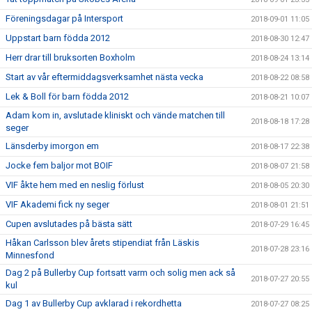
Föreningsdagar på Intersport
2018-09-01 11:05
Uppstart barn födda 2012
2018-08-30 12:47
Herr drar till bruksorten Boxholm
2018-08-24 13:14
Start av vår eftermiddagsverksamhet nästa vecka
2018-08-22 08:58
Lek & Boll för barn födda 2012
2018-08-21 10:07
Adam kom in, avslutade kliniskt och vände matchen till
2018-08-18 17:28
seger
Länsderby imorgon em
2018-08-17 22:38
Jocke fem baljor mot BOIF
2018-08-07 21:58
VIF åkte hem med en neslig förlust
2018-08-05 20:30
VIF Akademi fick ny seger
2018-08-01 21:51
Cupen avslutades på bästa sätt
2018-07-29 16:45
Håkan Carlsson blev årets stipendiat från Läskis
2018-07-28 23:16
Minnesfond
Dag 2 på Bullerby Cup fortsatt varm och solig men ack så
2018-07-27 20:55
kul
Dag 1 av Bullerby Cup avklarad i rekordhetta
2018-07-27 08:25