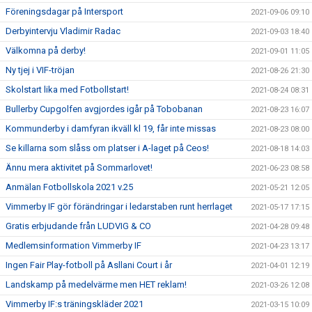
Föreningsdagar på Intersport
2021-09-06 09:10
Derbyintervju Vladimir Radac
2021-09-03 18:40
Välkomna på derby!
2021-09-01 11:05
Ny tjej i VIF-tröjan
2021-08-26 21:30
Skolstart lika med Fotbollstart!
2021-08-24 08:31
Bullerby Cupgolfen avgjordes igår på Tobobanan
2021-08-23 16:07
Kommunderby i damfyran ikväll kl 19, får inte missas
2021-08-23 08:00
Se killarna som slåss om platser i A-laget på Ceos!
2021-08-18 14:03
Ännu mera aktivitet på Sommarlovet!
2021-06-23 08:58
Anmälan Fotbollskola 2021 v.25
2021-05-21 12:05
Vimmerby IF gör förändringar i ledarstaben runt herrlaget
2021-05-17 17:15
Gratis erbjudande från LUDVIG & CO
2021-04-28 09:48
Medlemsinformation Vimmerby IF
2021-04-23 13:17
Ingen Fair Play-fotboll på Asllani Court i år
2021-04-01 12:19
Landskamp på medelvärme men HET reklam!
2021-03-26 12:08
Vimmerby IF:s träningskläder 2021
2021-03-15 10:09