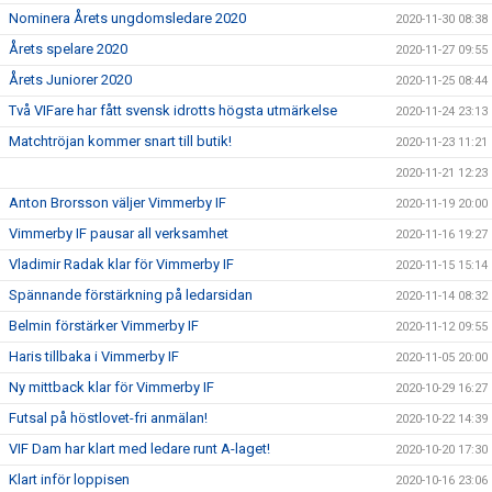
Nominera Årets ungdomsledare 2020
2020-11-30 08:38
Årets spelare 2020
2020-11-27 09:55
Årets Juniorer 2020
2020-11-25 08:44
Två VIFare har fått svensk idrotts högsta utmärkelse
2020-11-24 23:13
Matchtröjan kommer snart till butik!
2020-11-23 11:21
2020-11-21 12:23
Anton Brorsson väljer Vimmerby IF
2020-11-19 20:00
Vimmerby IF pausar all verksamhet
2020-11-16 19:27
Vladimir Radak klar för Vimmerby IF
2020-11-15 15:14
Spännande förstärkning på ledarsidan
2020-11-14 08:32
Belmin förstärker Vimmerby IF
2020-11-12 09:55
Haris tillbaka i Vimmerby IF
2020-11-05 20:00
Ny mittback klar för Vimmerby IF
2020-10-29 16:27
Futsal på höstlovet-fri anmälan!
2020-10-22 14:39
VIF Dam har klart med ledare runt A-laget!
2020-10-20 17:30
Klart inför loppisen
2020-10-16 23:06