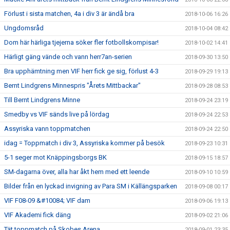
Förlust i sista matchen, 4a i div 3 är ändå bra
2018-10-06 16:26
Ungdomsråd
2018-10-04 08:42
Dom här härliga tjejerna söker fler fotbollskompisar!
2018-10-02 14:41
Härligt gäng vände och vann herr7an-serien
2018-09-30 13:50
Bra upphämtning men VIF herr fick ge sig, förlust 4-3
2018-09-29 19:13
Bernt Lindgrens Minnespris "Årets Mittbackar"
2018-09-28 08:53
Till Bernt Lindgrens Minne
2018-09-24 23:19
Smedby vs VIF sänds live på lördag
2018-09-24 22:53
Assyriska vann toppmatchen
2018-09-24 22:50
idag = Toppmatch i div 3, Assyriska kommer på besök
2018-09-23 10:31
5-1 seger mot Knäppingsborgs BK
2018-09-15 18:57
SM-dagarna över, alla har åkt hem med ett leende
2018-09-10 10:59
Bilder från en lyckad invigning av Para SM i Källängsparken
2018-09-08 00:17
VIF F08-09 &#10084; VIF dam
2018-09-06 19:13
VIF Akademi fick däng
2018-09-02 21:06
Tät toppmatch på Skobes Arena
2018-09-01 23:35