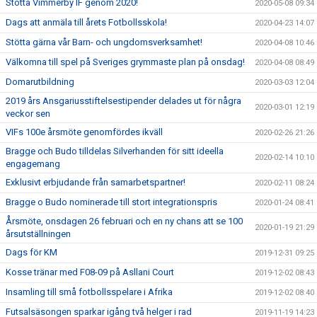
Stötta Vimmerby IF genom 2020!
2020-05-08 09:34
Dags att anmäla till årets Fotbollsskola!
2020-04-23 14:07
Stötta gärna vår Barn- och ungdomsverksamhet!
2020-04-08 10:46
Välkomna till spel på Sveriges grymmaste plan på onsdag!
2020-04-08 08:49
Domarutbildning
2020-03-03 12:04
2019 års Ansgariusstiftelsestipender delades ut för några
2020-03-01 12:19
veckor sen
VIFs 100e årsmöte genomfördes ikväll
2020-02-26 21:26
Bragge och Budo tilldelas Silverhanden för sitt ideella
2020-02-14 10:10
engagemang
Exklusivt erbjudande från samarbetspartner!
2020-02-11 08:24
Bragge o Budo nominerade till stort integrationspris
2020-01-24 08:41
Årsmöte, onsdagen 26 februari och en ny chans att se 100
2020-01-19 21:29
årsutställningen
Dags för KM
2019-12-31 09:25
Kosse tränar med F08-09 på Asllani Court
2019-12-02 08:43
Insamling till små fotbollsspelare i Afrika
2019-12-02 08:40
Futsalsäsongen sparkar igång två helger i rad
2019-11-19 14:23