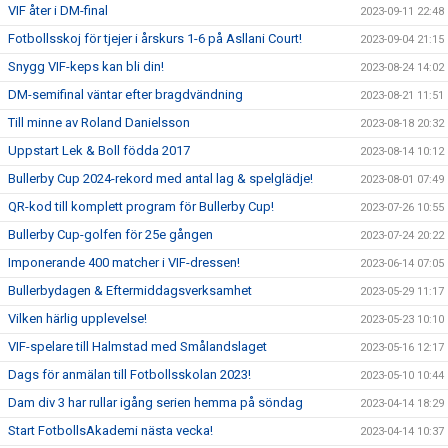
VIF åter i DM-final
2023-09-11 22:48
Fotbollsskoj för tjejer i årskurs 1-6 på Asllani Court!
2023-09-04 21:15
Snygg VIF-keps kan bli din!
2023-08-24 14:02
DM-semifinal väntar efter bragdvändning
2023-08-21 11:51
Till minne av Roland Danielsson
2023-08-18 20:32
Uppstart Lek & Boll födda 2017
2023-08-14 10:12
Bullerby Cup 2024-rekord med antal lag & spelglädje!
2023-08-01 07:49
QR-kod till komplett program för Bullerby Cup!
2023-07-26 10:55
Bullerby Cup-golfen för 25e gången
2023-07-24 20:22
Imponerande 400 matcher i VIF-dressen!
2023-06-14 07:05
Bullerbydagen & Eftermiddagsverksamhet
2023-05-29 11:17
Vilken härlig upplevelse!
2023-05-23 10:10
VIF-spelare till Halmstad med Smålandslaget
2023-05-16 12:17
Dags för anmälan till Fotbollsskolan 2023!
2023-05-10 10:44
Dam div 3 har rullar igång serien hemma på söndag
2023-04-14 18:29
Start FotbollsAkademi nästa vecka!
2023-04-14 10:37