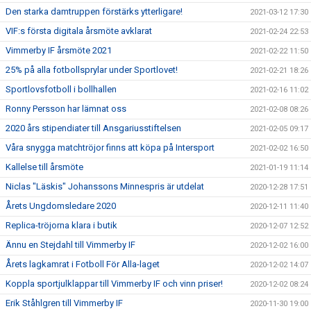
Den starka damtruppen förstärks ytterligare!
2021-03-12 17:30
VIF:s första digitala årsmöte avklarat
2021-02-24 22:53
Vimmerby IF årsmöte 2021
2021-02-22 11:50
25% på alla fotbollsprylar under Sportlovet!
2021-02-21 18:26
Sportlovsfotboll i bollhallen
2021-02-16 11:02
Ronny Persson har lämnat oss
2021-02-08 08:26
2020 års stipendiater till Ansgariusstiftelsen
2021-02-05 09:17
Våra snygga matchtröjor finns att köpa på Intersport
2021-02-02 16:50
Kallelse till årsmöte
2021-01-19 11:14
Niclas "Läskis" Johanssons Minnespris är utdelat
2020-12-28 17:51
Årets Ungdomsledare 2020
2020-12-11 11:40
Replica-tröjorna klara i butik
2020-12-07 12:52
Ännu en Stejdahl till Vimmerby IF
2020-12-02 16:00
Årets lagkamrat i Fotboll För Alla-laget
2020-12-02 14:07
Koppla sportjulklappar till Vimmerby IF och vinn priser!
2020-12-02 08:24
Erik Ståhlgren till Vimmerby IF
2020-11-30 19:00