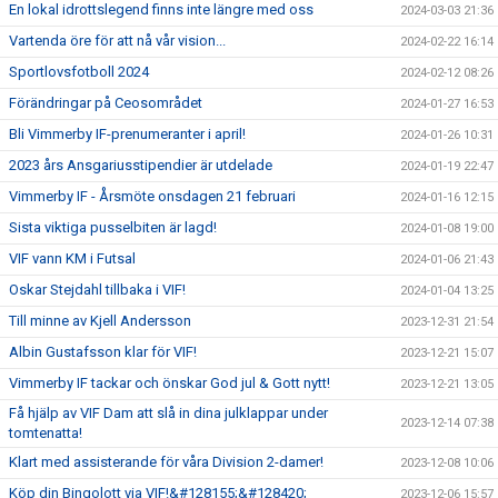
En lokal idrottslegend finns inte längre med oss
2024-03-03 21:36
Vartenda öre för att nå vår vision...
2024-02-22 16:14
Sportlovsfotboll 2024
2024-02-12 08:26
Förändringar på Ceosområdet
2024-01-27 16:53
Bli Vimmerby IF-prenumeranter i april!
2024-01-26 10:31
2023 års Ansgariusstipendier är utdelade
2024-01-19 22:47
Vimmerby IF - Årsmöte onsdagen 21 februari
2024-01-16 12:15
Sista viktiga pusselbiten är lagd!
2024-01-08 19:00
VIF vann KM i Futsal
2024-01-06 21:43
Oskar Stejdahl tillbaka i VIF!
2024-01-04 13:25
Till minne av Kjell Andersson
2023-12-31 21:54
Albin Gustafsson klar för VIF!
2023-12-21 15:07
Vimmerby IF tackar och önskar God jul & Gott nytt!
2023-12-21 13:05
Få hjälp av VIF Dam att slå in dina julklappar under
2023-12-14 07:38
tomtenatta!
Klart med assisterande för våra Division 2-damer!
2023-12-08 10:06
Köp din Bingolott via VIF!&#128155;&#128420;
2023-12-06 15:57