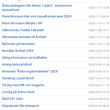
Årets pristagare från Niclas "Läskis" Johanssons
2023-11-19 11:56
minnesfond
Pierre Brorsson klar som huvudtränare även 2024!
2023-11-15 08:26
Anton Brorsson tillbaka i VIF!
2023-11-14 17:37
Välkommen, Fredrik Falkevall!
2023-11-08 18:11
Påminnelse anmälan till årsfest!
2023-11-07 11:46
Nyförvärv på herrsidan!
2023-11-02 11:20
Anmälan årsfest 2023!
2023-10-26 13:39
Viktig information om bollhallen
2023-10-24 10:40
Höstig läslovsfotboll
2023-10-23 11:36
Nominera "Årets ungdomsledare" 2023!
2023-10-06 10:51
Turnering i parafotboll!
2023-10-05 17:42
Till dig med EPA och megafon...
2023-09-29 11:19
Lördag på Arena Ceos!
2023-09-29 10:29
ÅRSFEST 2023
2023-09-28 10:25
Erbjudande från Intersport
2023-09-25 08:56