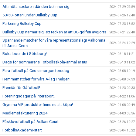
Att möta spelaren där den befinner sig
2024-07-29 07:59
50/50-lotteri under Bullerby Cup
2024-07-26 12:40
Parkering Bullerby Cup
2024-07-23 13:52
Bullerby Cup närmar sig, ett tecken är att BC-golfen avgjorts
2024-07-21 22:40
Spännande matcher för våra representationslag! Välkomna
2024-06-24 12:29
till Arena Ceos!
Boka boende i Göteborg!
2024-06-18 11:21
Dags för sommarens Fotbollsskola-anmäl er nu!
2024-05-13 11:02
Para-fotboll på Ceos imorgon torsdag
2024-05-08 10:19
Hemmamatcher för våra A-lag i helgen!
2024-05-08 07:33
Premiär för Gåfotboll!
2024-04-23 09:33
Föreningsdagar på Intersport!
2024-04-22 11:06
Grymma VIF-produkter finns nu att köpa!
2024-04-08 09:49
Medlemsfakturering 2024
2024-04-03 08:36
Påsklovsfotboll på Asllani Court
2024-03-26 12:27
FotbollsAkademi-start
2024-03-04 10:22