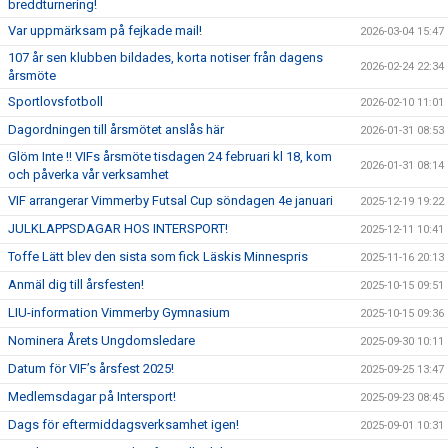
breddturnering!
Var uppmärksam på fejkade mail!
2026-03-04 15:47
107 år sen klubben bildades, korta notiser från dagens
2026-02-24 22:34
årsmöte
Sportlovsfotboll
2026-02-10 11:01
Dagordningen till årsmötet anslås här
2026-01-31 08:53
Glöm Inte !! VIFs årsmöte tisdagen 24 februari kl 18, kom
2026-01-31 08:14
och påverka vår verksamhet
VIF arrangerar Vimmerby Futsal Cup söndagen 4e januari
2025-12-19 19:22
JULKLAPPSDAGAR HOS INTERSPORT!
2025-12-11 10:41
Toffe Lätt blev den sista som fick Läskis Minnespris
2025-11-16 20:13
Anmäl dig till årsfesten!
2025-10-15 09:51
LIU-information Vimmerby Gymnasium
2025-10-15 09:36
Nominera Årets Ungdomsledare
2025-09-30 10:11
Datum för VIF’s årsfest 2025!
2025-09-25 13:47
Medlemsdagar på Intersport!
2025-09-23 08:45
Dags för eftermiddagsverksamhet igen!
2025-09-01 10:31