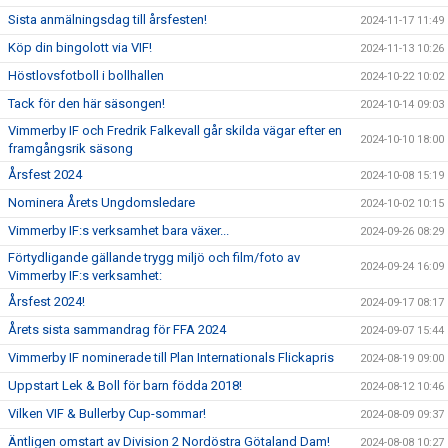
Sista anmälningsdag till årsfesten!
2024-11-17 11:49
Köp din bingolott via VIF!
2024-11-13 10:26
Höstlovsfotboll i bollhallen
2024-10-22 10:02
Tack för den här säsongen!
2024-10-14 09:03
Vimmerby IF och Fredrik Falkevall går skilda vägar efter en
2024-10-10 18:00
framgångsrik säsong
Årsfest 2024
2024-10-08 15:19
Nominera Årets Ungdomsledare
2024-10-02 10:15
Vimmerby IF:s verksamhet bara växer...
2024-09-26 08:29
Förtydligande gällande trygg miljö och film/foto av
2024-09-24 16:09
Vimmerby IF:s verksamhet:
Årsfest 2024!
2024-09-17 08:17
Årets sista sammandrag för FFA 2024
2024-09-07 15:44
Vimmerby IF nominerade till Plan Internationals Flickapris
2024-08-19 09:00
Uppstart Lek & Boll för barn födda 2018!
2024-08-12 10:46
Vilken VIF & Bullerby Cup-sommar!
2024-08-09 09:37
Äntligen omstart av Division 2 Nordöstra Götaland Dam!
2024-08-08 10:27