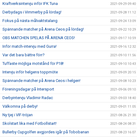
Kraftverksintervju inför IFK Tuna
2021-09-29 09:40
Derbydags i Vimmerby på lördag!
2021-09-28 11:12
Fokus på nästa målvaktstalang
2021-09-24 13:09
Spännande matcher på Arena Ceos på lördag!
2021-09-22 10:29
OBS MATCHEN SPELAS PÅ ARENA CEOS!
2021-09-17 10:59
Inför match-intervju med Gurra!
2021-09-16 12:32
Var det bara bättre förr?
2021-09-10 11:56
Tuffaste möjliga motstånd för P18!
2021-09-10 10:43
Intervju inför helgens toppmöte
2021-09-09 20:15
Spännande matcher på Arena Ceos i helgen!
2021-09-08 10:23
Föreningsdagar på Intersport
2021-09-06 09:10
Derbyintervju Vladimir Radac
2021-09-03 18:40
Välkomna på derby!
2021-09-01 11:05
Ny tjej i VIF-tröjan
2021-08-26 21:30
Skolstart lika med Fotbollstart!
2021-08-24 08:31
Bullerby Cupgolfen avgjordes igår på Tobobanan
2021-08-23 16:07