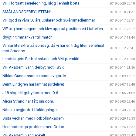
VIF i fortsatt serieledning, slog Tenhult borta
2018-06-20 23:18
SMÅLANDSDERBY I ETTAN!!
2018-06-18 21:31
VIF bjöd in våra 50 årsjubilarer och 30-årsmedlemmar
2018-06-17 22:31
VIF tog hem segern och klev upp på position ett i tabellen
2018-06-17 22:17
drygt 4 timmar kvar till match
2018-06-17 11:44
Vi firar lite extra på söndag, då vi har en tidig liten seriefinal
2018-06-12 23:41
mot Smedby
Landslagets Fotbollsskola och VM-premiär!
2018-06-12 10:50
VIF Akademi vann derbyt mot FBSK
2018-06-11 21:36
Niklas Gunnarssons kanon avgjorde
2018-06-09 18:17
Bernt Lindgren har lämnat jordelivet
2018-06-07 12:48
J18 slog Högsby borta med 0-6
2018-06-06 21:02
Alicia Strand har fått sin dom.
2018-06-05 22:46
Nässjö avgjorde i förlängningen
2018-05-30 22:13
Sista veckan med FotbollsAkademi
2018-05-29 15:33
Herr hade inga problem med Grebo
2018-05-26 16:37
VIF Akademi vann enkelt
2018-05-23 22:47