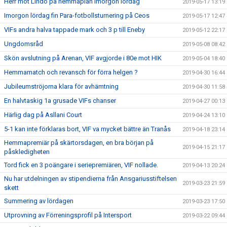
Herr mot Lindö på hemmaplan imorgon lördag
2019-05-17 13:19
Imorgon lördag fin Para-fotbollsturnering på Ceos
2019-05-17 12:47
VIFs andra halva tappade mark och 3 p till Eneby
2019-05-12 22:17
Ungdomsråd
2019-05-08 08:42
Skön avslutning på Arenan, VIF avgjorde i 80e mot HIK
2019-05-04 18:40
Hemmamatch och revansch för förra helgen ?
2019-04-30 16:44
Jubileumströjorna klara för avhämtning
2019-04-30 11:58
En halvtaskig 1a grusade VIFs chanser
2019-04-27 00:13
Härlig dag på Asllani Court
2019-04-24 13:10
5-1 kan inte förklaras bort, VIF va mycket bättre än Tranås
2019-04-18 23:14
Hemmapremiär på skärtorsdagen, en bra början på
2019-04-15 21:17
påskledigheten
Tord fick en 3 poängare i seriepremiären, VIF nollade.
2019-04-13 20:24
Nu har utdelningen av stipendierna från Ansgariusstiftelsen
2019-03-23 21:59
skett
Summering av lördagen
2019-03-23 17:50
Utprovning av Förreningsprofil på Intersport
2019-03-22 09:44