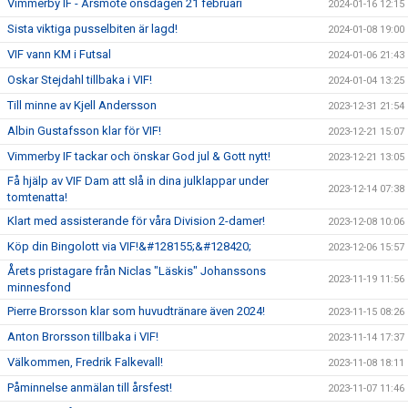
Vimmerby IF - Årsmöte onsdagen 21 februari
2024-01-16 12:15
Sista viktiga pusselbiten är lagd!
2024-01-08 19:00
VIF vann KM i Futsal
2024-01-06 21:43
Oskar Stejdahl tillbaka i VIF!
2024-01-04 13:25
Till minne av Kjell Andersson
2023-12-31 21:54
Albin Gustafsson klar för VIF!
2023-12-21 15:07
Vimmerby IF tackar och önskar God jul & Gott nytt!
2023-12-21 13:05
Få hjälp av VIF Dam att slå in dina julklappar under
2023-12-14 07:38
tomtenatta!
Klart med assisterande för våra Division 2-damer!
2023-12-08 10:06
Köp din Bingolott via VIF!&#128155;&#128420;
2023-12-06 15:57
Årets pristagare från Niclas "Läskis" Johanssons
2023-11-19 11:56
minnesfond
Pierre Brorsson klar som huvudtränare även 2024!
2023-11-15 08:26
Anton Brorsson tillbaka i VIF!
2023-11-14 17:37
Välkommen, Fredrik Falkevall!
2023-11-08 18:11
Påminnelse anmälan till årsfest!
2023-11-07 11:46