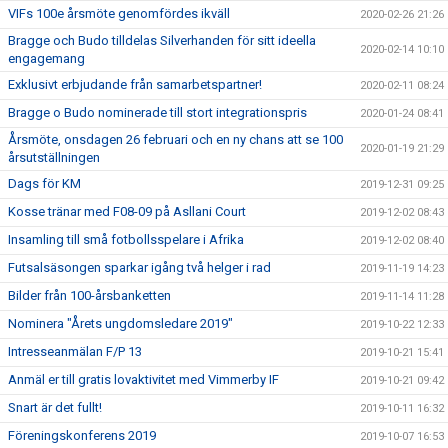
VIFs 100e årsmöte genomfördes ikväll
2020-02-26 21:26
Bragge och Budo tilldelas Silverhanden för sitt ideella
2020-02-14 10:10
engagemang
Exklusivt erbjudande från samarbetspartner!
2020-02-11 08:24
Bragge o Budo nominerade till stort integrationspris
2020-01-24 08:41
Årsmöte, onsdagen 26 februari och en ny chans att se 100
2020-01-19 21:29
årsutställningen
Dags för KM
2019-12-31 09:25
Kosse tränar med F08-09 på Asllani Court
2019-12-02 08:43
Insamling till små fotbollsspelare i Afrika
2019-12-02 08:40
Futsalsäsongen sparkar igång två helger i rad
2019-11-19 14:23
Bilder från 100-årsbanketten
2019-11-14 11:28
Nominera "Årets ungdomsledare 2019"
2019-10-22 12:33
Intresseanmälan F/P 13
2019-10-21 15:41
Anmäl er till gratis lovaktivitet med Vimmerby IF
2019-10-21 09:42
Snart är det fullt!
2019-10-11 16:32
Föreningskonferens 2019
2019-10-07 16:53