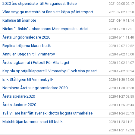
2020 års stipendiater till Ansgariusstiftelsen
2021-02-05 09:17
Våra snygga matchtröjor finns att köpa på Intersport
2021-02-02 16:50
Kallelse till årsmöte
2021-01-19 11:14
Niclas "Läskis" Johanssons Minnespris är utdelat
2020-12-28 17:51
Årets Ungdomsledare 2020
2020-12-11 11:40
Replica-tröjorna klara i butik
2020-12-07 12:52
Ännu en Stejdahl till Vimmerby IF
2020-12-02 16:00
Årets lagkamrat i Fotboll För Alla-laget
2020-12-02 14:07
Koppla sportjulklappar till Vimmerby IF och vinn priser!
2020-12-02 08:24
Erik Ståhlgren till Vimmerby IF
2020-11-30 19:00
Nominera Årets ungdomsledare 2020
2020-11-30 08:38
Årets spelare 2020
2020-11-27 09:55
Årets Juniorer 2020
2020-11-25 08:44
Två VIFare har fått svensk idrotts högsta utmärkelse
2020-11-24 23:13
Matchtröjan kommer snart till butik!
2020-11-23 11:21
2020-11-21 12:23