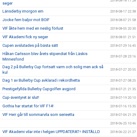
2018-08-18 17:28
seger
Länsderby imorgon em
2018-08-17 22:38
Jocke fem baljor mot BOIF
2018-08-07 21:58
VIF åkte hem med en neslig förlust
2018-08-05 20:30
VIF Akademi fick ny seger
2018-08-01 21:51
Cupen avslutades på bästa sätt
2018-07-29 16:45
Håkan Carlsson blev årets stipendiat från Läskis
2018-07-28 23:16
Minnesfond
Dag 2 på Bullerby Cup fortsatt varm och solig men ack så
2018-07-27 20:55
kul
Dag 1 av Bullerby Cup avklarad i rekordhetta
2018-07-27 08:25
Prestigefyllda Bullerby Cupgolfen avgjord
2018-07-21 21:35
Cup-äventyret är slut!
2018-07-19 20:10
Gothia har startat för VIF F14!
2018-07-16 15:35
VIF Herr går till sommarvila som serieetta
2018-07-04 21:29
2018-06-25 10:46
VIF Akademi vilar inte i helgen UPPDATERAT= INSTÄLLD
2018-06-22 21:27