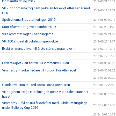
Domarutbildning 2019
2019-03-21 10:12
VIF-ungdomarna tog hem pokalen för evigt efter seger mot
2019-03-17 22:02
HFK
Spelschema Breddturneringen 2019
2019-03-07 09:19
Start eftermiddagsverksamhet 2019
2019-02-28 11:25
99:e årsmötet lagt till handlingarna
2019-02-27 21:22
VIF 100 år-beställ Jubileumsprodukter
2019-02-25 11:07
Exakt en månad kvar till årets största matchevent
2019-02-17 12:12
2019-02-12 10:36
Ledarskapet klart för 2019 i Vimmerby IF Herr
2019-01-30 09:36
Vimmerby IF söker ledare till Fotboll För Alla-laget
2019-01-30 09:25
2019-01-29 09:00
Gamla rivalerna IK Tord borta i div 3 premiären
2019-01-17 22:55
VIF tog hem tredje inteckningen och KM-pokalen stannar i
2019-01-05 18:02
huset
Vimmerby IF fyller 100 år och firar med Jubileumsupplaga
2018-12-06 17:39
under Bullerby Cup 2019
2018-12-06 14:04