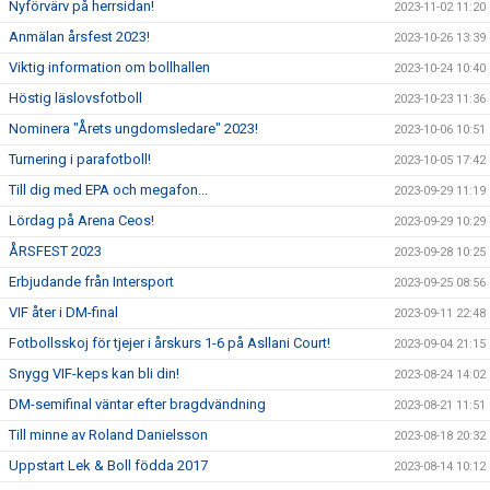
Nyförvärv på herrsidan!
2023-11-02 11:20
Anmälan årsfest 2023!
2023-10-26 13:39
Viktig information om bollhallen
2023-10-24 10:40
Höstig läslovsfotboll
2023-10-23 11:36
Nominera "Årets ungdomsledare" 2023!
2023-10-06 10:51
Turnering i parafotboll!
2023-10-05 17:42
Till dig med EPA och megafon...
2023-09-29 11:19
Lördag på Arena Ceos!
2023-09-29 10:29
ÅRSFEST 2023
2023-09-28 10:25
Erbjudande från Intersport
2023-09-25 08:56
VIF åter i DM-final
2023-09-11 22:48
Fotbollsskoj för tjejer i årskurs 1-6 på Asllani Court!
2023-09-04 21:15
Snygg VIF-keps kan bli din!
2023-08-24 14:02
DM-semifinal väntar efter bragdvändning
2023-08-21 11:51
Till minne av Roland Danielsson
2023-08-18 20:32
Uppstart Lek & Boll födda 2017
2023-08-14 10:12