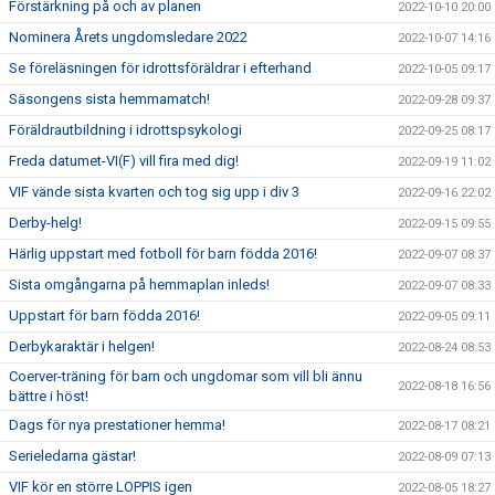
Förstärkning på och av planen
2022-10-10 20:00
Nominera Årets ungdomsledare 2022
2022-10-07 14:16
Se föreläsningen för idrottsföräldrar i efterhand
2022-10-05 09:17
Säsongens sista hemmamatch!
2022-09-28 09:37
Föräldrautbildning i idrottspsykologi
2022-09-25 08:17
Freda datumet-VI(F) vill fira med dig!
2022-09-19 11:02
VIF vände sista kvarten och tog sig upp i div 3
2022-09-16 22:02
Derby-helg!
2022-09-15 09:55
Härlig uppstart med fotboll för barn födda 2016!
2022-09-07 08:37
Sista omgångarna på hemmaplan inleds!
2022-09-07 08:33
Uppstart för barn födda 2016!
2022-09-05 09:11
Derbykaraktär i helgen!
2022-08-24 08:53
Coerver-träning för barn och ungdomar som vill bli ännu
2022-08-18 16:56
bättre i höst!
Dags för nya prestationer hemma!
2022-08-17 08:21
Serieledarna gästar!
2022-08-09 07:13
VIF kör en större LOPPIS igen
2022-08-05 18:27