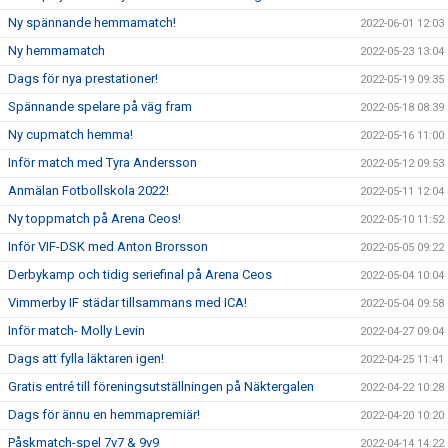
Ny spännande hemmamatch!
2022-06-01 12:03
Ny hemmamatch
2022-05-23 13:04
Dags för nya prestationer!
2022-05-19 09:35
Spännande spelare på väg fram
2022-05-18 08:39
Ny cupmatch hemma!
2022-05-16 11:00
Inför match med Tyra Andersson
2022-05-12 09:53
Anmälan Fotbollskola 2022!
2022-05-11 12:04
Ny toppmatch på Arena Ceos!
2022-05-10 11:52
Inför VIF-DSK med Anton Brorsson
2022-05-05 09:22
Derbykamp och tidig seriefinal på Arena Ceos
2022-05-04 10:04
Vimmerby IF städar tillsammans med ICA!
2022-05-04 09:58
Inför match- Molly Levin
2022-04-27 09:04
Dags att fylla läktaren igen!
2022-04-25 11:41
Gratis entré till föreningsutställningen på Näktergalen
2022-04-22 10:28
Dags för ännu en hemmapremiär!
2022-04-20 10:20
Påskmatch-spel 7v7 & 9v9
2022-04-14 14:22