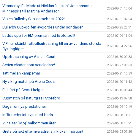
Vimmerby IF delade ut Nicklas ”Läskis” Johanssons
2022-08-01 13:04
Minnespris till Martina Andersson
Vilken Bullerby Cup-comeback 2022!
2022-07-31 07:24
Bullerby Cup-golfen avgjordes under söndagen
2022-07-25 20:11
Ladda upp för EM-premiär med livefotboll!
2022-07-09 11:04
VIF har skänkt fotbollsutrustning till en av världens största
2022-07-04 22:26
flyktingläger
Uppfräschning av Asllani Court
2022-06-30 09:33
Serien vänder som serieledare!
2022-06-27 08:33
Tätt mellan kamperna!
2022-06-21 10:59
Ny viktig match på Arena Ceos!
2022-06-20 11:42
Full fart på Ceos i helgen!
2022-06-15 08:44
Cupmatch på naturgräs i Storebro
2022-06-13 07:38
Dags för nya prestationer
2022-06-09 10:19
Inför derby-intervju med Haris
2022-06-08 11:11
Vi hälsar "Moj" välkommen åter!
2022-06-08 10:21
Greta på jakt efter nya adrenalinkickar imorgon!
2022-06-03 07:20