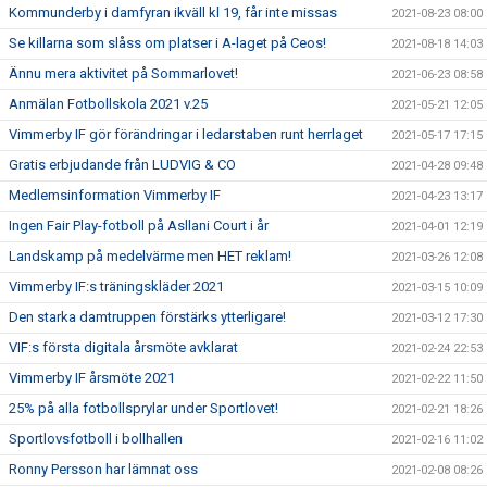
Kommunderby i damfyran ikväll kl 19, får inte missas
2021-08-23 08:00
Se killarna som slåss om platser i A-laget på Ceos!
2021-08-18 14:03
Ännu mera aktivitet på Sommarlovet!
2021-06-23 08:58
Anmälan Fotbollskola 2021 v.25
2021-05-21 12:05
Vimmerby IF gör förändringar i ledarstaben runt herrlaget
2021-05-17 17:15
Gratis erbjudande från LUDVIG & CO
2021-04-28 09:48
Medlemsinformation Vimmerby IF
2021-04-23 13:17
Ingen Fair Play-fotboll på Asllani Court i år
2021-04-01 12:19
Landskamp på medelvärme men HET reklam!
2021-03-26 12:08
Vimmerby IF:s träningskläder 2021
2021-03-15 10:09
Den starka damtruppen förstärks ytterligare!
2021-03-12 17:30
VIF:s första digitala årsmöte avklarat
2021-02-24 22:53
Vimmerby IF årsmöte 2021
2021-02-22 11:50
25% på alla fotbollsprylar under Sportlovet!
2021-02-21 18:26
Sportlovsfotboll i bollhallen
2021-02-16 11:02
Ronny Persson har lämnat oss
2021-02-08 08:26