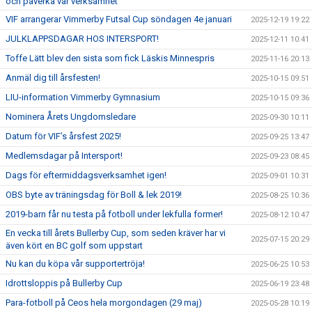
och påverka vår verksamhet
VIF arrangerar Vimmerby Futsal Cup söndagen 4e januari
2025-12-19 19:22
JULKLAPPSDAGAR HOS INTERSPORT!
2025-12-11 10:41
Toffe Lätt blev den sista som fick Läskis Minnespris
2025-11-16 20:13
Anmäl dig till årsfesten!
2025-10-15 09:51
LIU-information Vimmerby Gymnasium
2025-10-15 09:36
Nominera Årets Ungdomsledare
2025-09-30 10:11
Datum för VIF’s årsfest 2025!
2025-09-25 13:47
Medlemsdagar på Intersport!
2025-09-23 08:45
Dags för eftermiddagsverksamhet igen!
2025-09-01 10:31
OBS byte av träningsdag för Boll & lek 2019!
2025-08-25 10:36
2019-barn får nu testa på fotboll under lekfulla former!
2025-08-12 10:47
En vecka till årets Bullerby Cup, som seden kräver har vi
2025-07-15 20:29
även kört en BC golf som uppstart
Nu kan du köpa vår supportertröja!
2025-06-25 10:53
Idrottsloppis på Bullerby Cup
2025-06-19 23:48
Para-fotboll på Ceos hela morgondagen (29 maj)
2025-05-28 10:19