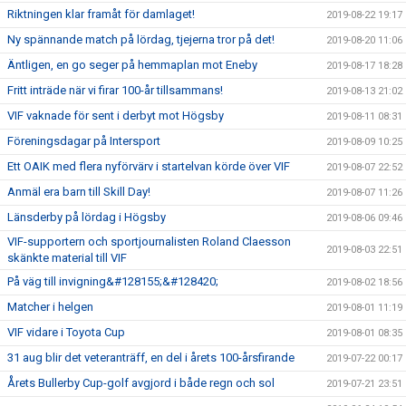
Riktningen klar framåt för damlaget!
2019-08-22 19:17
Ny spännande match på lördag, tjejerna tror på det!
2019-08-20 11:06
Äntligen, en go seger på hemmaplan mot Eneby
2019-08-17 18:28
Fritt inträde när vi firar 100-år tillsammans!
2019-08-13 21:02
VIF vaknade för sent i derbyt mot Högsby
2019-08-11 08:31
Föreningsdagar på Intersport
2019-08-09 10:25
Ett OAIK med flera nyförvärv i startelvan körde över VIF
2019-08-07 22:52
Anmäl era barn till Skill Day!
2019-08-07 11:26
Länsderby på lördag i Högsby
2019-08-06 09:46
VIF-supportern och sportjournalisten Roland Claesson
2019-08-03 22:51
skänkte material till VIF
På väg till invigning&#128155;&#128420;
2019-08-02 18:56
Matcher i helgen
2019-08-01 11:19
VIF vidare i Toyota Cup
2019-08-01 08:35
31 aug blir det veteranträff, en del i årets 100-årsfirande
2019-07-22 00:17
Årets Bullerby Cup-golf avgjord i både regn och sol
2019-07-21 23:51