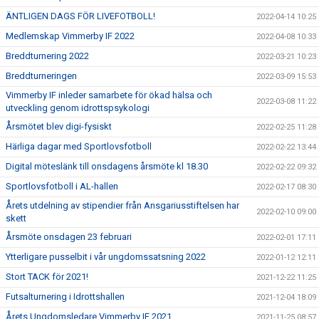
ÄNTLIGEN DAGS FÖR LIVEFOTBOLL!
2022-04-14 10:25
Medlemskap Vimmerby IF 2022
2022-04-08 10:33
Breddturnering 2022
2022-03-21 10:23
Breddturneringen
2022-03-09 15:53
Vimmerby IF inleder samarbete för ökad hälsa och
2022-03-08 11:22
utveckling genom idrottspsykologi
Årsmötet blev digi-fysiskt
2022-02-25 11:28
Härliga dagar med Sportlovsfotboll
2022-02-22 13:44
Digital möteslänk till onsdagens årsmöte kl 18.30
2022-02-22 09:32
Sportlovsfotboll i AL-hallen
2022-02-17 08:30
Årets utdelning av stipendier från Ansgariusstiftelsen har
2022-02-10 09:00
skett
Årsmöte onsdagen 23 februari
2022-02-01 17:11
Ytterligare pusselbit i vår ungdomssatsning 2022
2022-01-12 12:11
Stort TACK för 2021!
2021-12-22 11:25
Futsalturnering i Idrottshallen
2021-12-04 18:09
Årets Ungdomsledare Vimmerby IF 2021
2021-11-25 08:57