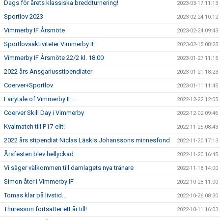
Dags för årets klassiska breddturnering!
2023-03-17 11:13
Sportlov 2023
2023-02-24 10:12
Vimmerby IF Årsmöte
2023-02-24 09:43
Sportlovsaktiviteter Vimmerby IF
2023-02-15 08:25
Vimmerby IF Årsmöte 22/2 kl. 18.00
2023-01-27 11:15
2022 års Ansgariusstipendiater
2023-01-21 18:23
Coerver+Sportlov
2023-01-11 11:45
Fairytale of Vimmerby IF...
2022-12-22 12:05
Coerver Skill Day i Vimmerby
2022-12-02 09:46
Kvalmatch till P17-elit!
2022-11-25 08:43
2022 års stipendiat Niclas Läskis Johanssons minnesfond
2022-11-20 17:13
Årsfesten blev hellyckad
2022-11-20 16:45
Vi säger välkommen till damlagets nya tränare
2022-11-18 14:00
Simon åter i Vimmerby IF
2022-10-28 11:00
Tomas klar på livstid...
2022-10-26 08:30
Thuresson fortsätter ett år till!
2022-10-11 16:03