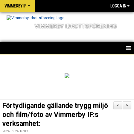
VIMMERBY IF
LOGGA IN
VIMMERBY IDROTTSFÖRENING
HEM
KALENDER
NYHETER
MATCHER
Förtydligande gällande trygg miljö
<
>
OM FÖRENINGEN
och film/foto av Vimmerby IF:s
verksamhet:
SOCIALA ANSVAR
2024-09-24 16:09