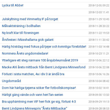
Lycka till Abbe!
2018-12-05 09:22
2018-12-03 11:41
Julskyltning med Vimmerby IF på torget
2018-11-29 10:45
Målvaktsträning i bollhallen
2018-11-28 20:22
Ny kraft klar till föreningen
2018-11-22 19:53
Årsfesten i Mässhallarna gick galant
2018-11-11 20:42
Härlig höstdag med fokus på tjejer och kvinnliga förebilder!
2018-11-03 14:48
Nominera Årets ungdomsledare!
2018-10-23 11:21
Ytterligare ett steg närmare 100 årsjubileumsåret 2019
2018-10-06 22:12
Macke Ahl årets mittback från Bernt Lindgrens Minnesfond
2018-10-06 22:08
Förlust i sista matchen, 4a i div 3 är ändå bra
2018-10-06 16:26
Ungdomsråd
2018-10-04 08:42
Dom här härliga tjejerna söker fler fotbollskompisar!
2018-10-02 14:41
Härligt gäng vände och vann herr7an-serien
2018-09-30 13:50
Bra upphämtning men VIF herr fick ge sig, förlust 4-3
2018-09-29 19:13
Bernt Lindgrens Minnespris "Årets Mittbackar"
2018-09-28 08:53