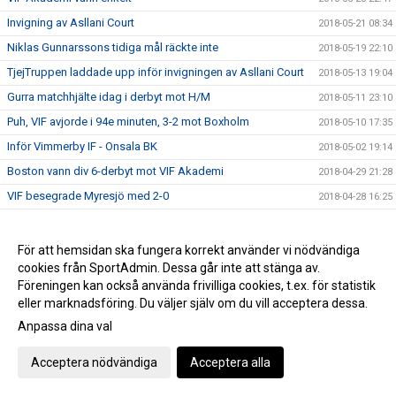
Invigning av Asllani Court
2018-05-21 08:34
Niklas Gunnarssons tidiga mål räckte inte
2018-05-19 22:10
TjejTruppen laddade upp inför invigningen av Asllani Court
2018-05-13 19:04
Gurra matchhjälte idag i derbyt mot H/M
2018-05-11 23:10
Puh, VIF avjorde i 94e minuten, 3-2 mot Boxholm
2018-05-10 17:35
Inför Vimmerby IF - Onsala BK
2018-05-02 19:14
Boston vann div 6-derbyt mot VIF Akademi
2018-04-29 21:28
VIF besegrade Myresjö med 2-0
2018-04-28 16:25
Hemmamatch för ett VIF som hittat målformen sista veckan
2018-04-27 21:33
Bergdalens IK på lördag!
2018-04-27 20:57
För att hemsidan ska fungera korrekt använder vi nödvändiga
cookies från SportAdmin. Dessa går inte att stänga av.
Öppettider på kansliet Valborg och 1:a maj
2018-04-26 14:47
Föreningen kan också använda frivilliga cookies, t.ex. för statistik
Historisk seger för Akademilaget
2018-04-22 22:23
eller marknadsföring. Du väljer själv om du vill acceptera dessa.
Herr vände ett 1-0 underläge till storseger 1-6
2018-04-21 19:53
Anpassa dina val
Dam tappade greppet i 2a och fick en försmädlig
2018-04-21 19:50
uddamålförlust
Acceptera nödvändiga
Acceptera alla
Landslagets Fotbollsskola 2018
2018-04-19 15:35