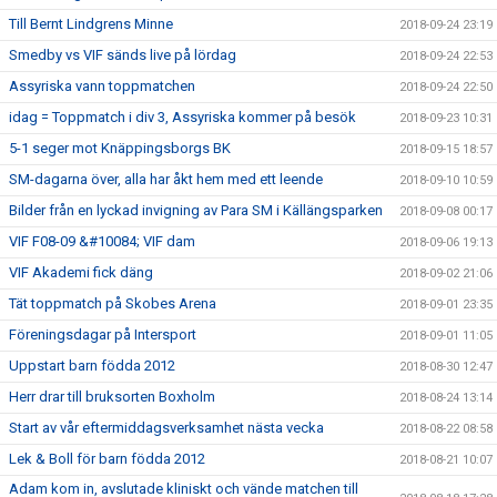
Till Bernt Lindgrens Minne
2018-09-24 23:19
Smedby vs VIF sänds live på lördag
2018-09-24 22:53
Assyriska vann toppmatchen
2018-09-24 22:50
idag = Toppmatch i div 3, Assyriska kommer på besök
2018-09-23 10:31
5-1 seger mot Knäppingsborgs BK
2018-09-15 18:57
SM-dagarna över, alla har åkt hem med ett leende
2018-09-10 10:59
Bilder från en lyckad invigning av Para SM i Källängsparken
2018-09-08 00:17
VIF F08-09 &#10084; VIF dam
2018-09-06 19:13
VIF Akademi fick däng
2018-09-02 21:06
Tät toppmatch på Skobes Arena
2018-09-01 23:35
Föreningsdagar på Intersport
2018-09-01 11:05
Uppstart barn födda 2012
2018-08-30 12:47
Herr drar till bruksorten Boxholm
2018-08-24 13:14
Start av vår eftermiddagsverksamhet nästa vecka
2018-08-22 08:58
Lek & Boll för barn födda 2012
2018-08-21 10:07
Adam kom in, avslutade kliniskt och vände matchen till