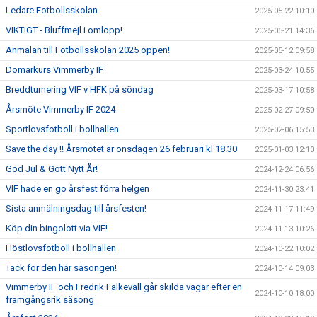
Ledare Fotbollsskolan
2025-05-22 10:10
VIKTIGT - Bluffmejl i omlopp!
2025-05-21 14:36
Anmälan till Fotbollsskolan 2025 öppen!
2025-05-12 09:58
Domarkurs Vimmerby IF
2025-03-24 10:55
Breddturnering VIF v HFK på söndag
2025-03-17 10:58
Årsmöte Vimmerby IF 2024
2025-02-27 09:50
Sportlovsfotboll i bollhallen
2025-02-06 15:53
Save the day !! Årsmötet är onsdagen 26 februari kl 18.30
2025-01-03 12:10
God Jul & Gott Nytt År!
2024-12-24 06:56
VIF hade en go årsfest förra helgen
2024-11-30 23:41
Sista anmälningsdag till årsfesten!
2024-11-17 11:49
Köp din bingolott via VIF!
2024-11-13 10:26
Höstlovsfotboll i bollhallen
2024-10-22 10:02
Tack för den här säsongen!
2024-10-14 09:03
Vimmerby IF och Fredrik Falkevall går skilda vägar efter en
2024-10-10 18:00
framgångsrik säsong