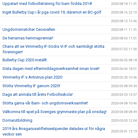
Uppstart med fotbollsträning för barn födda 2014!
2020-08-18 11:31
Inget Bullerby Cup i år pga covid 19, däremot en BC-golf
2020-08-16 22:10
2020-08-12 15:46
Ungdomsmatcher Ceosvallen
2020-08-11 11:31
Se herrarnas hemmapremiär!
2020-08-03 17:01
Chans att se Vimmerby IF-Södra Vi IF och samtidigt stötta
2020-07-02 11:00
föreningen!
Bullerby Cup 2020 inställt
2020-06-05 08:18
Sista dagen med eftermiddagsverksamhet innan lovet!
2020-06-04 18:01
Vimmerby IF:s Antivirus-plan 2020
2020-05-20 10:36
Stötta Vimmerby IF genom 2020!
2020-05-08 09:34
Dags att anmäla till årets Fotbollsskola!
2020-04-23 14:07
Stötta gärna vår Barn- och ungdomsverksamhet!
2020-04-08 10:46
Välkomna till spel på Sveriges grymmaste plan på onsdag!
2020-04-08 08:49
Domarutbildning
2020-03-03 12:04
2019 års Ansgariusstiftelsestipender delades ut för några
2020-03-01 12:19
veckor sen