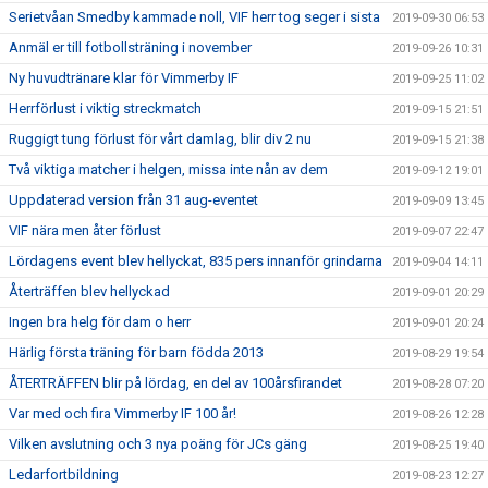
Serietvåan Smedby kammade noll, VIF herr tog seger i sista
2019-09-30 06:53
Anmäl er till fotbollsträning i november
2019-09-26 10:31
Ny huvudtränare klar för Vimmerby IF
2019-09-25 11:02
Herrförlust i viktig streckmatch
2019-09-15 21:51
Ruggigt tung förlust för vårt damlag, blir div 2 nu
2019-09-15 21:38
Två viktiga matcher i helgen, missa inte nån av dem
2019-09-12 19:01
Uppdaterad version från 31 aug-eventet
2019-09-09 13:45
VIF nära men åter förlust
2019-09-07 22:47
Lördagens event blev hellyckat, 835 pers innanför grindarna
2019-09-04 14:11
Återträffen blev hellyckad
2019-09-01 20:29
Ingen bra helg för dam o herr
2019-09-01 20:24
Härlig första träning för barn födda 2013
2019-08-29 19:54
ÅTERTRÄFFEN blir på lördag, en del av 100årsfirandet
2019-08-28 07:20
Var med och fira Vimmerby IF 100 år!
2019-08-26 12:28
Vilken avslutning och 3 nya poäng för JCs gäng
2019-08-25 19:40
Ledarfortbildning
2019-08-23 12:27