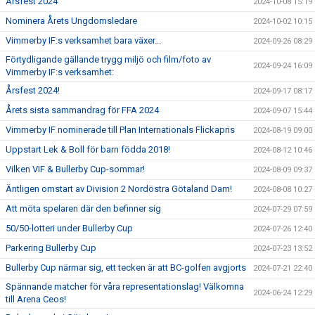
Årsfest 2024
2024-10-08 15:19
Nominera Årets Ungdomsledare
2024-10-02 10:15
Vimmerby IF:s verksamhet bara växer...
2024-09-26 08:29
Förtydligande gällande trygg miljö och film/foto av
2024-09-24 16:09
Vimmerby IF:s verksamhet:
Årsfest 2024!
2024-09-17 08:17
Årets sista sammandrag för FFA 2024
2024-09-07 15:44
Vimmerby IF nominerade till Plan Internationals Flickapris
2024-08-19 09:00
Uppstart Lek & Boll för barn födda 2018!
2024-08-12 10:46
Vilken VIF & Bullerby Cup-sommar!
2024-08-09 09:37
Äntligen omstart av Division 2 Nordöstra Götaland Dam!
2024-08-08 10:27
Att möta spelaren där den befinner sig
2024-07-29 07:59
50/50-lotteri under Bullerby Cup
2024-07-26 12:40
Parkering Bullerby Cup
2024-07-23 13:52
Bullerby Cup närmar sig, ett tecken är att BC-golfen avgjorts
2024-07-21 22:40
Spännande matcher för våra representationslag! Välkomna
2024-06-24 12:29
till Arena Ceos!