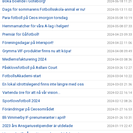
Boka boende i Göteborg!
2024-06-18 11:21
Dags för sommarens Fotbollsskola-anmäl er nu!
2024-05-13 11:02
Para-fotboll på Ceos imorgon torsdag
2024-05-08 10:19
Hemmamatcher för våra A-lag i helgen!
2024-05-08 07:33
Premiär för Gåfotboll!
2024-04-23 09:33
Föreningsdagar på Intersport!
2024-04-22 11:06
Grymma VIF-produkter finns nu att köpa!
2024-04-08 09:49
Medlemsfakturering 2024
2024-04-03 08:36
Påsklovsfotboll på Asllani Court
2024-03-26 12:27
FotbollsAkademi-start
2024-03-04 10:22
En lokal idrottslegend finns inte längre med oss
2024-03-03 21:36
Vartenda öre för att nå vår vision...
2024-02-22 16:14
Sportlovsfotboll 2024
2024-02-12 08:26
Förändringar på Ceosområdet
2024-01-27 16:53
Bli Vimmerby IF-prenumeranter i april!
2024-01-26 10:31
2023 års Ansgariusstipendier är utdelade
2024-01-19 22:47