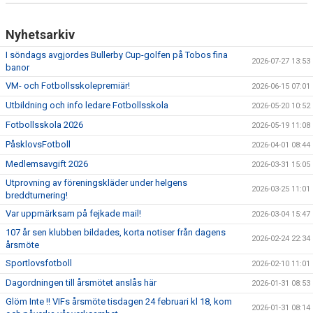
Nyhetsarkiv
I söndags avgjordes Bullerby Cup-golfen på Tobos fina
2026-07-27 13:53
banor
VM- och Fotbollsskolepremiär!
2026-06-15 07:01
Utbildning och info ledare Fotbollsskola
2026-05-20 10:52
Fotbollsskola 2026
2026-05-19 11:08
PåsklovsFotboll
2026-04-01 08:44
Medlemsavgift 2026
2026-03-31 15:05
Utprovning av föreningskläder under helgens
2026-03-25 11:01
breddturnering!
Var uppmärksam på fejkade mail!
2026-03-04 15:47
107 år sen klubben bildades, korta notiser från dagens
2026-02-24 22:34
årsmöte
Sportlovsfotboll
2026-02-10 11:01
Dagordningen till årsmötet anslås här
2026-01-31 08:53
Glöm Inte !! VIFs årsmöte tisdagen 24 februari kl 18, kom
2026-01-31 08:14