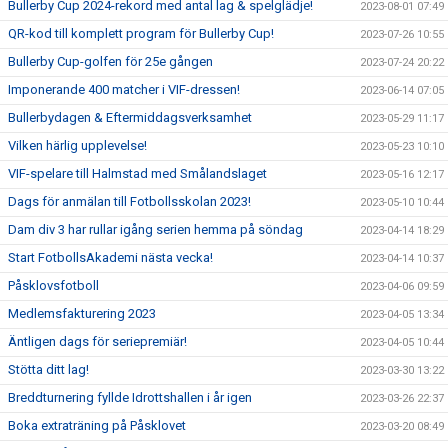
Bullerby Cup 2024-rekord med antal lag & spelglädje!
2023-08-01 07:49
QR-kod till komplett program för Bullerby Cup!
2023-07-26 10:55
Bullerby Cup-golfen för 25e gången
2023-07-24 20:22
Imponerande 400 matcher i VIF-dressen!
2023-06-14 07:05
Bullerbydagen & Eftermiddagsverksamhet
2023-05-29 11:17
Vilken härlig upplevelse!
2023-05-23 10:10
VIF-spelare till Halmstad med Smålandslaget
2023-05-16 12:17
Dags för anmälan till Fotbollsskolan 2023!
2023-05-10 10:44
Dam div 3 har rullar igång serien hemma på söndag
2023-04-14 18:29
Start FotbollsAkademi nästa vecka!
2023-04-14 10:37
Påsklovsfotboll
2023-04-06 09:59
Medlemsfakturering 2023
2023-04-05 13:34
Äntligen dags för seriepremiär!
2023-04-05 10:44
Stötta ditt lag!
2023-03-30 13:22
Breddturnering fyllde Idrottshallen i år igen
2023-03-26 22:37
Boka extraträning på Påsklovet
2023-03-20 08:49