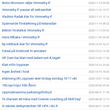
Anton Brorsson väljer Vimmerby IF
2020-11-19 20:00
Vimmerby IF pausar all verksamhet
2020-11-16 19:27
Vladimir Radak klar för Vimmerby IF
2020-11-15 15:14
Spännande förstärkning på ledarsidan
2020-11-14 08:32
Belmin förstärker Vimmerby IF
2020-11-12 09:55
Haris tillbaka i Vimmerby IF
2020-11-05 20:00
Ny mittback klar för Vimmerby IF
2020-10-29 16:27
Futsal på höstlovet-fri anmälan!
2020-10-22 14:39
VIF Dam har klart med ledare runt A-laget!
2020-10-20 17:30
Klart inför loppisen
2020-10-16 23:06
Ingen årsfest i höst
2020-10-10 18:36
Inlämning till Loppisen sker lördag-söndag 10-11 okt
2020-10-07 19:58
100 nya tröjor från Åbro!
2020-09-30 09:36
Uppmärksamma parkeringsförbud
2020-08-31 11:34
Ta chansen att träna med Coerver coaching på Skill Day!
2020-08-28 12:19
Vi sänder derbymatchen VIF-HFK i div 3!
2020-08-21 16:49