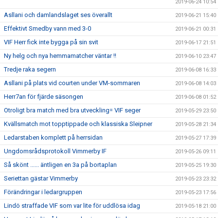
2019-06-24 10:54
Asllani och damlandslaget ses överallt
2019-06-21 15:40
Effektivt Smedby vann med 3-0
2019-06-21 00:31
VIF Herr fick inte bygga på sin svit
2019-06-17 21:51
Ny helg och nya hemmamatcher väntar !!
2019-06-10 23:47
Tredje raka segern
2019-06-08 16:33
Asllani på plats vid courten under VM-sommaren
2019-06-08 14:03
Herr7an för fjärde säsongen
2019-06-08 01:52
Otroligt bra match med bra utveckling= VIF seger
2019-05-29 23:50
Kvällsmatch mot topptippade och klassiska Sleipner
2019-05-28 21:34
Ledarstaben komplett på herrsidan
2019-05-27 17:39
Ungdomsrådsprotokoll Vimmerby IF
2019-05-26 09:11
Så skönt ...... äntligen en 3a på bortaplan
2019-05-25 19:30
Seriettan gästar Vimmerby
2019-05-23 23:32
Förändringar i ledargruppen
2019-05-23 17:56
Lindö straffade VIF som var lite för uddlösa idag
2019-05-18 21:00