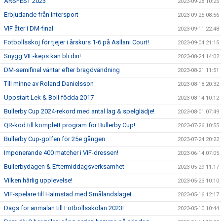
ÅRSFEST 2023
2023-09-28 10:25
Erbjudande från Intersport
2023-09-25 08:56
VIF åter i DM-final
2023-09-11 22:48
Fotbollsskoj för tjejer i årskurs 1-6 på Asllani Court!
2023-09-04 21:15
Snygg VIF-keps kan bli din!
2023-08-24 14:02
DM-semifinal väntar efter bragdvändning
2023-08-21 11:51
Till minne av Roland Danielsson
2023-08-18 20:32
Uppstart Lek & Boll födda 2017
2023-08-14 10:12
Bullerby Cup 2024-rekord med antal lag & spelglädje!
2023-08-01 07:49
QR-kod till komplett program för Bullerby Cup!
2023-07-26 10:55
Bullerby Cup-golfen för 25e gången
2023-07-24 20:22
Imponerande 400 matcher i VIF-dressen!
2023-06-14 07:05
Bullerbydagen & Eftermiddagsverksamhet
2023-05-29 11:17
Vilken härlig upplevelse!
2023-05-23 10:10
VIF-spelare till Halmstad med Smålandslaget
2023-05-16 12:17
Dags för anmälan till Fotbollsskolan 2023!
2023-05-10 10:44