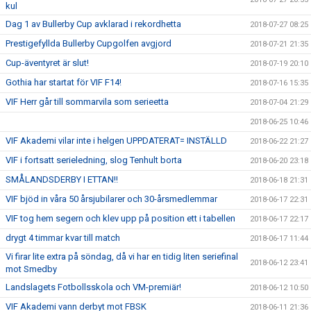
kul
Dag 1 av Bullerby Cup avklarad i rekordhetta
2018-07-27 08:25
Prestigefyllda Bullerby Cupgolfen avgjord
2018-07-21 21:35
Cup-äventyret är slut!
2018-07-19 20:10
Gothia har startat för VIF F14!
2018-07-16 15:35
VIF Herr går till sommarvila som serieetta
2018-07-04 21:29
2018-06-25 10:46
VIF Akademi vilar inte i helgen UPPDATERAT= INSTÄLLD
2018-06-22 21:27
VIF i fortsatt serieledning, slog Tenhult borta
2018-06-20 23:18
SMÅLANDSDERBY I ETTAN!!
2018-06-18 21:31
VIF bjöd in våra 50 årsjubilarer och 30-årsmedlemmar
2018-06-17 22:31
VIF tog hem segern och klev upp på position ett i tabellen
2018-06-17 22:17
drygt 4 timmar kvar till match
2018-06-17 11:44
Vi firar lite extra på söndag, då vi har en tidig liten seriefinal
2018-06-12 23:41
mot Smedby
Landslagets Fotbollsskola och VM-premiär!
2018-06-12 10:50
VIF Akademi vann derbyt mot FBSK
2018-06-11 21:36