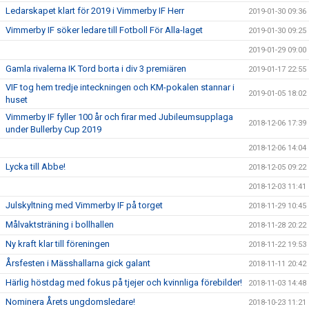
Ledarskapet klart för 2019 i Vimmerby IF Herr
2019-01-30 09:36
Vimmerby IF söker ledare till Fotboll För Alla-laget
2019-01-30 09:25
2019-01-29 09:00
Gamla rivalerna IK Tord borta i div 3 premiären
2019-01-17 22:55
VIF tog hem tredje inteckningen och KM-pokalen stannar i
2019-01-05 18:02
huset
Vimmerby IF fyller 100 år och firar med Jubileumsupplaga
2018-12-06 17:39
under Bullerby Cup 2019
2018-12-06 14:04
Lycka till Abbe!
2018-12-05 09:22
2018-12-03 11:41
Julskyltning med Vimmerby IF på torget
2018-11-29 10:45
Målvaktsträning i bollhallen
2018-11-28 20:22
Ny kraft klar till föreningen
2018-11-22 19:53
Årsfesten i Mässhallarna gick galant
2018-11-11 20:42
Härlig höstdag med fokus på tjejer och kvinnliga förebilder!
2018-11-03 14:48
Nominera Årets ungdomsledare!
2018-10-23 11:21