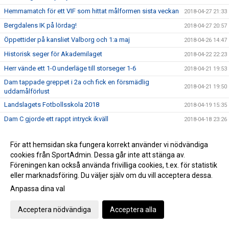
Hemmamatch för ett VIF som hittat målformen sista veckan
2018-04-27 21:33
Bergdalens IK på lördag!
2018-04-27 20:57
Öppettider på kansliet Valborg och 1:a maj
2018-04-26 14:47
Historisk seger för Akademilaget
2018-04-22 22:23
Herr vände ett 1-0 underläge till storseger 1-6
2018-04-21 19:53
Dam tappade greppet i 2a och fick en försmädlig
2018-04-21 19:50
uddamålförlust
Landslagets Fotbollsskola 2018
2018-04-19 15:35
Dam C gjorde ett rappt intryck ikväll
2018-04-18 23:26
Ibra sköt in en poäng till VIF på stopptid
2018-04-14 16:51
För att hemsidan ska fungera korrekt använder vi nödvändiga
Äntligen avspark i seriespelet
2018-04-13 12:09
cookies från SportAdmin. Dessa går inte att stänga av.
Domarutbildning
2018-04-03 08:44
Föreningen kan också använda frivilliga cookies, t.ex. för statistik
eller marknadsföring. Du väljer själv om du vill acceptera dessa.
Helt klart att Håkan blir huvudtränare för VIF Dam
2018-03-22 22:27
Anpassa dina val
Succé igen, breddturneringens charm står sig över tid
2018-03-20 22:39
Då var det dags att sparka igång Breddturneringen
2018-03-15 14:11
Acceptera nödvändiga
Acceptera alla
SM-dagarna avslutades med optimal glädje
2018-03-11 17:46