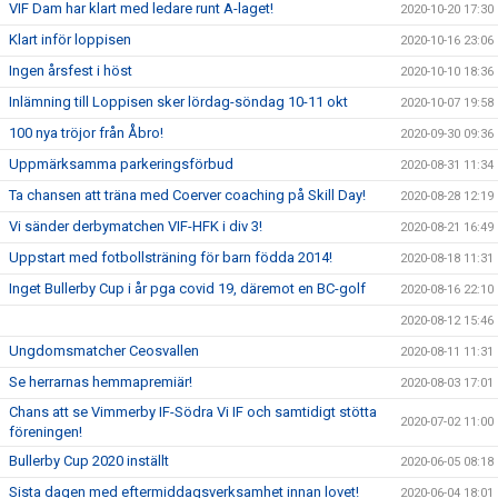
VIF Dam har klart med ledare runt A-laget!
2020-10-20 17:30
Klart inför loppisen
2020-10-16 23:06
Ingen årsfest i höst
2020-10-10 18:36
Inlämning till Loppisen sker lördag-söndag 10-11 okt
2020-10-07 19:58
100 nya tröjor från Åbro!
2020-09-30 09:36
Uppmärksamma parkeringsförbud
2020-08-31 11:34
Ta chansen att träna med Coerver coaching på Skill Day!
2020-08-28 12:19
Vi sänder derbymatchen VIF-HFK i div 3!
2020-08-21 16:49
Uppstart med fotbollsträning för barn födda 2014!
2020-08-18 11:31
Inget Bullerby Cup i år pga covid 19, däremot en BC-golf
2020-08-16 22:10
2020-08-12 15:46
Ungdomsmatcher Ceosvallen
2020-08-11 11:31
Se herrarnas hemmapremiär!
2020-08-03 17:01
Chans att se Vimmerby IF-Södra Vi IF och samtidigt stötta
2020-07-02 11:00
föreningen!
Bullerby Cup 2020 inställt
2020-06-05 08:18
Sista dagen med eftermiddagsverksamhet innan lovet!
2020-06-04 18:01