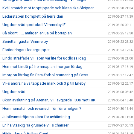
Kvällsmatch mot topptippade och klassiska Sleipner
2019-05-28 21:34
Ledarstaben komplett på herrsidan
2019-05-27 17:39
Ungdomsrådsprotokoll Vimmerby IF
2019-05-26 09:11
Så skönt ...... äntligen en 3a på bortaplan
2019-05-25 19:30
Seriettan gästar Vimmerby
2019-05-23 23:32
Förändringar i ledargruppen
2019-05-23 17:56
Lindö straffade VIF som var lite för uddlösa idag
2019-05-18 21:00
Herr mot Lindö på hemmaplan imorgon lördag
2019-05-17 13:19
Imorgon lördag fin Para-fotbollsturnering på Ceos
2019-05-17 12:47
VIFs andra halva tappade mark och 3 p till Eneby
2019-05-12 22:17
Ungdomsråd
2019-05-08 08:42
Skön avslutning på Arenan, VIF avgjorde i 80e mot HIK
2019-05-04 18:40
Hemmamatch och revansch för förra helgen ?
2019-04-30 16:44
Jubileumströjorna klara för avhämtning
2019-04-30 11:58
En halvtaskig 1a grusade VIFs chanser
2019-04-27 00:13
Härlig dag på Asllani Court
2019-04-24 13:10