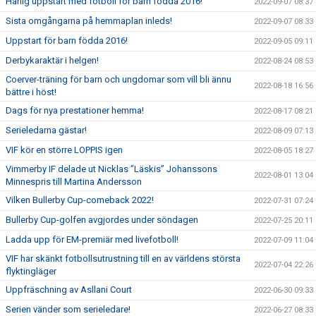
Härlig uppstart med fotboll för barn födda 2016!
2022-09-07 08:37
Sista omgångarna på hemmaplan inleds!
2022-09-07 08:33
Uppstart för barn födda 2016!
2022-09-05 09:11
Derbykaraktär i helgen!
2022-08-24 08:53
Coerver-träning för barn och ungdomar som vill bli ännu
2022-08-18 16:56
bättre i höst!
Dags för nya prestationer hemma!
2022-08-17 08:21
Serieledarna gästar!
2022-08-09 07:13
VIF kör en större LOPPIS igen
2022-08-05 18:27
Vimmerby IF delade ut Nicklas ”Läskis” Johanssons
2022-08-01 13:04
Minnespris till Martina Andersson
Vilken Bullerby Cup-comeback 2022!
2022-07-31 07:24
Bullerby Cup-golfen avgjordes under söndagen
2022-07-25 20:11
Ladda upp för EM-premiär med livefotboll!
2022-07-09 11:04
VIF har skänkt fotbollsutrustning till en av världens största
2022-07-04 22:26
flyktingläger
Uppfräschning av Asllani Court
2022-06-30 09:33
Serien vänder som serieledare!
2022-06-27 08:33