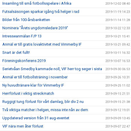
Insamling till små fotbollsspelare i Afrika
2019-12-02 08:40
Futsalsäsongen sparkar igång två helger i rad
2019-11-19 14:23
Bilder från 100-årsbanketten
2019-11-14 11:28
Nominera "Årets ungdomsledare 2019"
2019-10-22 12:33
Intresseanmälan F/P 13
2019-10-21 15:41
Anmäl er till gratis lovaktivitet med Vimmerby IF
2019-10-21 09:42
Snart är det fullt!
2019-10-11 16:32
Föreningskonferens 2019
2019-10-07 16:53
Serietvåan Smedby kammade noll, VIF herr tog seger i sista
2019-09-30 06:53
Anmäl er till fotbollsträning i november
2019-09-26 10:31
Ny huvudtränare klar för Vimmerby IF
2019-09-25 11:02
Herrförlust i viktig streckmatch
2019-09-15 21:51
Ruggigt tung förlust för vårt damlag, blir div 2 nu
2019-09-15 21:38
Två viktiga matcher i helgen, missa inte nån av dem
2019-09-12 19:01
Uppdaterad version från 31 aug-eventet
2019-09-09 13:45
VIF nära men åter förlust
2019-09-07 22:47