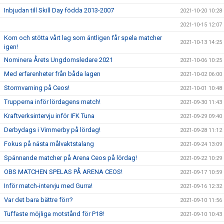
Inbjudan till Skill Day födda 2013-2007
2021-10-20 10:28
2021-10-15 12:07
Kom och stötta vårt lag som äntligen får spela matcher
2021-10-13 14:25
igen!
Nominera Årets Ungdomsledare 2021
2021-10-06 10:25
Med erfarenheter från båda lagen
2021-10-02 06:00
Stormvarning på Ceos!
2021-10-01 10:48
Trupperna inför lördagens match!
2021-09-30 11:43
Kraftverksintervju inför IFK Tuna
2021-09-29 09:40
Derbydags i Vimmerby på lördag!
2021-09-28 11:12
Fokus på nästa målvaktstalang
2021-09-24 13:09
Spännande matcher på Arena Ceos på lördag!
2021-09-22 10:29
OBS MATCHEN SPELAS PÅ ARENA CEOS!
2021-09-17 10:59
Inför match-intervju med Gurra!
2021-09-16 12:32
Var det bara bättre förr?
2021-09-10 11:56
Tuffaste möjliga motstånd för P18!
2021-09-10 10:43