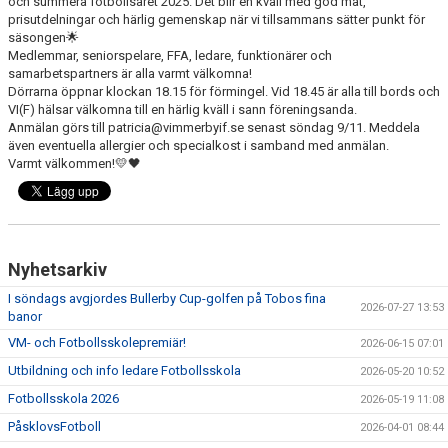
och summera fotbollsåret 2025. Det blir en kväll med god mat,
BARN & UNGDOMSVERKSAMHET
prisutdelningar och härlig gemenskap när vi tillsammans sätter punkt för
säsongen🌟
Medlemmar, seniorspelare, FFA, ledare, funktionärer och
STÖTTA VIF
samarbetspartners är alla varmt välkomna!
Dörrarna öppnar klockan 18.15 för förmingel. Vid 18.45 är alla till bords och
KONTAKT / BOKNING
VI(F) hälsar välkomna till en härlig kväll i sann föreningsanda.
Anmälan görs till patricia@vimmerbyif.se senast söndag 9/11. Meddela
även eventuella allergier och specialkost i samband med anmälan.
Varmt välkommen!💛🖤
Nyhetsarkiv
I söndags avgjordes Bullerby Cup-golfen på Tobos fina
2026-07-27 13:53
banor
VM- och Fotbollsskolepremiär!
2026-06-15 07:01
Utbildning och info ledare Fotbollsskola
2026-05-20 10:52
Fotbollsskola 2026
2026-05-19 11:08
PåsklovsFotboll
2026-04-01 08:44