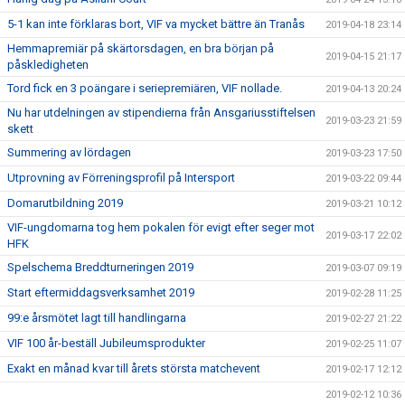
5-1 kan inte förklaras bort, VIF va mycket bättre än Tranås
2019-04-18 23:14
Hemmapremiär på skärtorsdagen, en bra början på
2019-04-15 21:17
påskledigheten
Tord fick en 3 poängare i seriepremiären, VIF nollade.
2019-04-13 20:24
Nu har utdelningen av stipendierna från Ansgariusstiftelsen
2019-03-23 21:59
skett
Summering av lördagen
2019-03-23 17:50
Utprovning av Förreningsprofil på Intersport
2019-03-22 09:44
Domarutbildning 2019
2019-03-21 10:12
VIF-ungdomarna tog hem pokalen för evigt efter seger mot
2019-03-17 22:02
HFK
Spelschema Breddturneringen 2019
2019-03-07 09:19
Start eftermiddagsverksamhet 2019
2019-02-28 11:25
99:e årsmötet lagt till handlingarna
2019-02-27 21:22
VIF 100 år-beställ Jubileumsprodukter
2019-02-25 11:07
Exakt en månad kvar till årets största matchevent
2019-02-17 12:12
2019-02-12 10:36