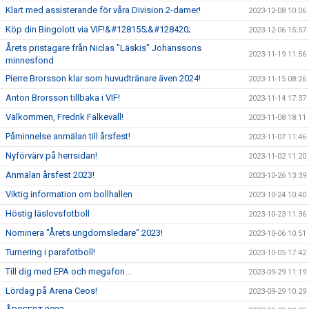
Klart med assisterande för våra Division 2-damer!
2023-12-08 10:06
Köp din Bingolott via VIF!&#128155;&#128420;
2023-12-06 15:57
Årets pristagare från Niclas "Läskis" Johanssons
2023-11-19 11:56
minnesfond
Pierre Brorsson klar som huvudtränare även 2024!
2023-11-15 08:26
Anton Brorsson tillbaka i VIF!
2023-11-14 17:37
Välkommen, Fredrik Falkevall!
2023-11-08 18:11
Påminnelse anmälan till årsfest!
2023-11-07 11:46
Nyförvärv på herrsidan!
2023-11-02 11:20
Anmälan årsfest 2023!
2023-10-26 13:39
Viktig information om bollhallen
2023-10-24 10:40
Höstig läslovsfotboll
2023-10-23 11:36
Nominera "Årets ungdomsledare" 2023!
2023-10-06 10:51
Turnering i parafotboll!
2023-10-05 17:42
Till dig med EPA och megafon...
2023-09-29 11:19
Lördag på Arena Ceos!
2023-09-29 10:29