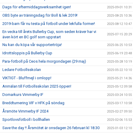
Dags för eftermiddagsverksamhet igen!
2025-09-01 10:31
OBS byte av träningsdag för Boll & lek 2019!
2025-08-25 10:36
2019-barn får nu testa på fotboll under lekfulla former!
2025-08-12 10:47
En vecka till årets Bullerby Cup, som seden kräver har vi
2025-07-15 20:29
även kört en BC golf som uppstart
Nu kan du köpa vår supportertröja!
2025-06-25 10:53
Idrottsloppis på Bullerby Cup
2025-06-19 23:48
Para-fotboll på Ceos hela morgondagen (29 maj)
2025-05-28 10:19
Ledare Fotbollsskolan
2025-05-22 10:10
VIKTIGT - Bluffmejl i omlopp!
2025-05-21 14:36
Anmälan till Fotbollsskolan 2025 öppen!
2025-05-12 09:58
Domarkurs Vimmerby IF
2025-03-24 10:55
Breddturnering VIF v HFK på söndag
2025-03-17 10:58
Årsmöte Vimmerby IF 2024
2025-02-27 09:50
Sportlovsfotboll i bollhallen
2025-02-06 15:53
Save the day !! Årsmötet är onsdagen 26 februari kl 18.30
2025-01-03 12:10