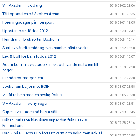
VIF Akademi fick däng
2018-09-02 21:06
Tät toppmatch på Skobes Arena
2018-09-01 23:35
Föreningsdagar på Intersport
2018-09-01 11:05
Uppstart barn födda 2012
2018-08-30 12:47
Herr drar till bruksorten Boxholm
2018-08-24 13:14
Start av vår eftermiddagsverksamhet nästa vecka
2018-08-22 08:58
Lek & Boll för barn födda 2012
2018-08-21 10:07
Adam kom in, avslutade kliniskt och vände matchen till
2018-08-18 17:28
seger
Länsderby imorgon em
2018-08-17 22:38
Jocke fem baljor mot BOIF
2018-08-07 21:58
VIF åkte hem med en neslig förlust
2018-08-05 20:30
VIF Akademi fick ny seger
2018-08-01 21:51
Cupen avslutades på bästa sätt
2018-07-29 16:45
Håkan Carlsson blev årets stipendiat från Läskis
2018-07-28 23:16
Minnesfond
Dag 2 på Bullerby Cup fortsatt varm och solig men ack så
2018-07-27 20:55