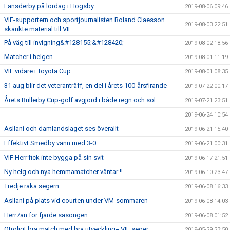
Länsderby på lördag i Högsby
2019-08-06 09:46
VIF-supportern och sportjournalisten Roland Claesson
2019-08-03 22:51
skänkte material till VIF
På väg till invigning&#128155;&#128420;
2019-08-02 18:56
Matcher i helgen
2019-08-01 11:19
VIF vidare i Toyota Cup
2019-08-01 08:35
31 aug blir det veteranträff, en del i årets 100-årsfirande
2019-07-22 00:17
Årets Bullerby Cup-golf avgjord i både regn och sol
2019-07-21 23:51
2019-06-24 10:54
Asllani och damlandslaget ses överallt
2019-06-21 15:40
Effektivt Smedby vann med 3-0
2019-06-21 00:31
VIF Herr fick inte bygga på sin svit
2019-06-17 21:51
Ny helg och nya hemmamatcher väntar !!
2019-06-10 23:47
Tredje raka segern
2019-06-08 16:33
Asllani på plats vid courten under VM-sommaren
2019-06-08 14:03
Herr7an för fjärde säsongen
2019-06-08 01:52
Otroligt bra match med bra utveckling= VIF seger
2019-05-29 23:50