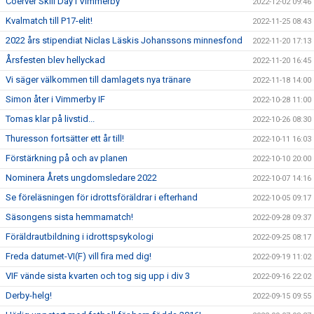
Coerver Skill Day i Vimmerby
2022-12-02 09:46
Kvalmatch till P17-elit!
2022-11-25 08:43
2022 års stipendiat Niclas Läskis Johanssons minnesfond
2022-11-20 17:13
Årsfesten blev hellyckad
2022-11-20 16:45
Vi säger välkommen till damlagets nya tränare
2022-11-18 14:00
Simon åter i Vimmerby IF
2022-10-28 11:00
Tomas klar på livstid...
2022-10-26 08:30
Thuresson fortsätter ett år till!
2022-10-11 16:03
Förstärkning på och av planen
2022-10-10 20:00
Nominera Årets ungdomsledare 2022
2022-10-07 14:16
Se föreläsningen för idrottsföräldrar i efterhand
2022-10-05 09:17
Säsongens sista hemmamatch!
2022-09-28 09:37
Föräldrautbildning i idrottspsykologi
2022-09-25 08:17
Freda datumet-VI(F) vill fira med dig!
2022-09-19 11:02
VIF vände sista kvarten och tog sig upp i div 3
2022-09-16 22:02
Derby-helg!
2022-09-15 09:55