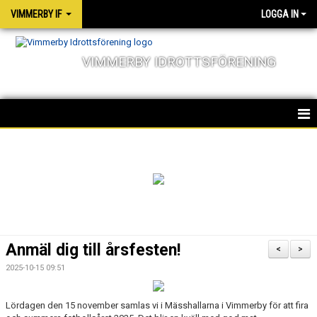
VIMMERBY IF
LOGGA IN
VIMMERBY IDROTTSFÖRENING
HEM
KALENDER
NYHETER
MATCHER
Anmäl dig till årsfesten!
<
>
OM FÖRENINGEN
2025-10-15 09:51
SOCIALA ANSVAR
Lördagen den 15 november samlas vi i Mässhallarna i Vimmerby för att fira