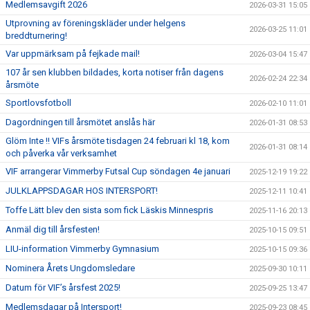
Medlemsavgift 2026
2026-03-31 15:05
Utprovning av föreningskläder under helgens
2026-03-25 11:01
breddturnering!
Var uppmärksam på fejkade mail!
2026-03-04 15:47
107 år sen klubben bildades, korta notiser från dagens
2026-02-24 22:34
årsmöte
Sportlovsfotboll
2026-02-10 11:01
Dagordningen till årsmötet anslås här
2026-01-31 08:53
Glöm Inte !! VIFs årsmöte tisdagen 24 februari kl 18, kom
2026-01-31 08:14
och påverka vår verksamhet
VIF arrangerar Vimmerby Futsal Cup söndagen 4e januari
2025-12-19 19:22
JULKLAPPSDAGAR HOS INTERSPORT!
2025-12-11 10:41
Toffe Lätt blev den sista som fick Läskis Minnespris
2025-11-16 20:13
Anmäl dig till årsfesten!
2025-10-15 09:51
LIU-information Vimmerby Gymnasium
2025-10-15 09:36
Nominera Årets Ungdomsledare
2025-09-30 10:11
Datum för VIF’s årsfest 2025!
2025-09-25 13:47
Medlemsdagar på Intersport!
2025-09-23 08:45