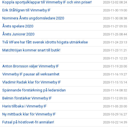
Koppla sportjulklappar till Vimmerby IF och vinn priser!
2020-12-02 08:24
Erik Ståhlgren till Vimmerby IF
2020-11-30 19:00
Nominera Årets ungdomsledare 2020
2020-11-30 08:38
Årets spelare 2020
2020-11-27 09:55
Årets Juniorer 2020
2020-11-25 08:44
Två VIFare har fått svensk idrotts högsta utmärkelse
2020-11-24 23:13
Matchtröjan kommer snart till butik!
2020-11-23 11:21
2020-11-21 12:23
Anton Brorsson väljer Vimmerby IF
2020-11-19 20:00
Vimmerby IF pausar all verksamhet
2020-11-16 19:27
Vladimir Radak klar för Vimmerby IF
2020-11-15 15:14
Spännande förstärkning på ledarsidan
2020-11-14 08:32
Belmin förstärker Vimmerby IF
2020-11-12 09:55
Haris tillbaka i Vimmerby IF
2020-11-05 20:00
Ny mittback klar för Vimmerby IF
2020-10-29 16:27
Futsal på höstlovet-fri anmälan!
2020-10-22 14:39