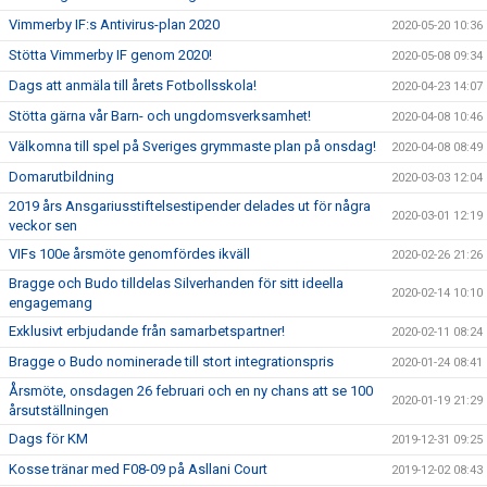
Vimmerby IF:s Antivirus-plan 2020
2020-05-20 10:36
Stötta Vimmerby IF genom 2020!
2020-05-08 09:34
Dags att anmäla till årets Fotbollsskola!
2020-04-23 14:07
Stötta gärna vår Barn- och ungdomsverksamhet!
2020-04-08 10:46
Välkomna till spel på Sveriges grymmaste plan på onsdag!
2020-04-08 08:49
Domarutbildning
2020-03-03 12:04
2019 års Ansgariusstiftelsestipender delades ut för några
2020-03-01 12:19
veckor sen
VIFs 100e årsmöte genomfördes ikväll
2020-02-26 21:26
Bragge och Budo tilldelas Silverhanden för sitt ideella
2020-02-14 10:10
engagemang
Exklusivt erbjudande från samarbetspartner!
2020-02-11 08:24
Bragge o Budo nominerade till stort integrationspris
2020-01-24 08:41
Årsmöte, onsdagen 26 februari och en ny chans att se 100
2020-01-19 21:29
årsutställningen
Dags för KM
2019-12-31 09:25
Kosse tränar med F08-09 på Asllani Court
2019-12-02 08:43