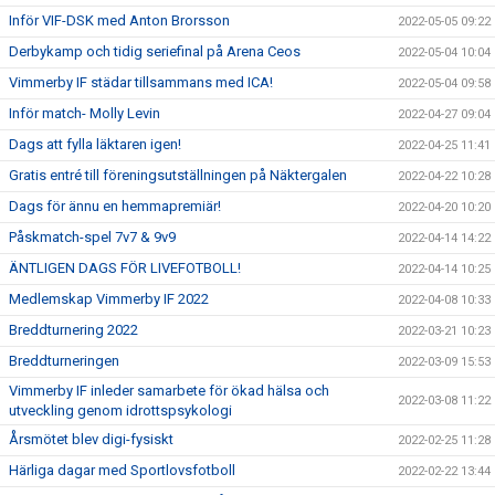
Inför VIF-DSK med Anton Brorsson
2022-05-05 09:22
Derbykamp och tidig seriefinal på Arena Ceos
2022-05-04 10:04
Vimmerby IF städar tillsammans med ICA!
2022-05-04 09:58
Inför match- Molly Levin
2022-04-27 09:04
Dags att fylla läktaren igen!
2022-04-25 11:41
Gratis entré till föreningsutställningen på Näktergalen
2022-04-22 10:28
Dags för ännu en hemmapremiär!
2022-04-20 10:20
Påskmatch-spel 7v7 & 9v9
2022-04-14 14:22
ÄNTLIGEN DAGS FÖR LIVEFOTBOLL!
2022-04-14 10:25
Medlemskap Vimmerby IF 2022
2022-04-08 10:33
Breddturnering 2022
2022-03-21 10:23
Breddturneringen
2022-03-09 15:53
Vimmerby IF inleder samarbete för ökad hälsa och
2022-03-08 11:22
utveckling genom idrottspsykologi
Årsmötet blev digi-fysiskt
2022-02-25 11:28
Härliga dagar med Sportlovsfotboll
2022-02-22 13:44