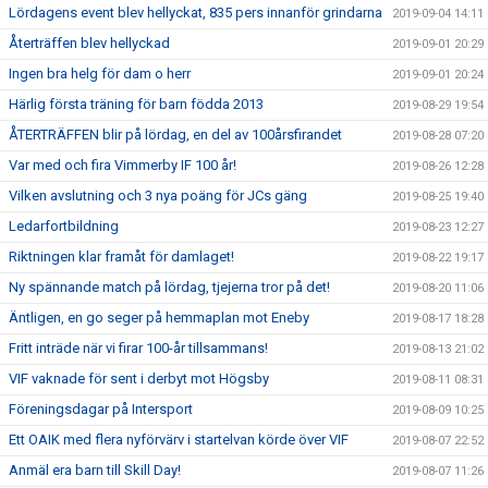
Lördagens event blev hellyckat, 835 pers innanför grindarna
2019-09-04 14:11
Återträffen blev hellyckad
2019-09-01 20:29
Ingen bra helg för dam o herr
2019-09-01 20:24
Härlig första träning för barn födda 2013
2019-08-29 19:54
ÅTERTRÄFFEN blir på lördag, en del av 100årsfirandet
2019-08-28 07:20
Var med och fira Vimmerby IF 100 år!
2019-08-26 12:28
Vilken avslutning och 3 nya poäng för JCs gäng
2019-08-25 19:40
Ledarfortbildning
2019-08-23 12:27
Riktningen klar framåt för damlaget!
2019-08-22 19:17
Ny spännande match på lördag, tjejerna tror på det!
2019-08-20 11:06
Äntligen, en go seger på hemmaplan mot Eneby
2019-08-17 18:28
Fritt inträde när vi firar 100-år tillsammans!
2019-08-13 21:02
VIF vaknade för sent i derbyt mot Högsby
2019-08-11 08:31
Föreningsdagar på Intersport
2019-08-09 10:25
Ett OAIK med flera nyförvärv i startelvan körde över VIF
2019-08-07 22:52
Anmäl era barn till Skill Day!
2019-08-07 11:26