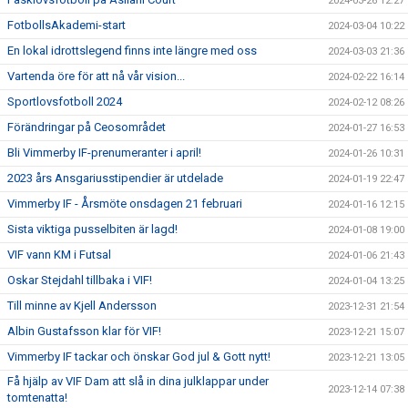
2024-03-26 12:27
FotbollsAkademi-start
2024-03-04 10:22
En lokal idrottslegend finns inte längre med oss
2024-03-03 21:36
Vartenda öre för att nå vår vision...
2024-02-22 16:14
Sportlovsfotboll 2024
2024-02-12 08:26
Förändringar på Ceosområdet
2024-01-27 16:53
Bli Vimmerby IF-prenumeranter i april!
2024-01-26 10:31
2023 års Ansgariusstipendier är utdelade
2024-01-19 22:47
Vimmerby IF - Årsmöte onsdagen 21 februari
2024-01-16 12:15
Sista viktiga pusselbiten är lagd!
2024-01-08 19:00
VIF vann KM i Futsal
2024-01-06 21:43
Oskar Stejdahl tillbaka i VIF!
2024-01-04 13:25
Till minne av Kjell Andersson
2023-12-31 21:54
Albin Gustafsson klar för VIF!
2023-12-21 15:07
Vimmerby IF tackar och önskar God jul & Gott nytt!
2023-12-21 13:05
Få hjälp av VIF Dam att slå in dina julklappar under
2023-12-14 07:38
tomtenatta!