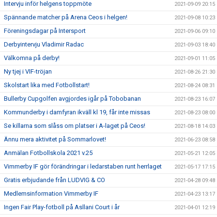
Intervju inför helgens toppmöte
2021-09-09 20:15
Spännande matcher på Arena Ceos i helgen!
2021-09-08 10:23
Föreningsdagar på Intersport
2021-09-06 09:10
Derbyintervju Vladimir Radac
2021-09-03 18:40
Välkomna på derby!
2021-09-01 11:05
Ny tjej i VIF-tröjan
2021-08-26 21:30
Skolstart lika med Fotbollstart!
2021-08-24 08:31
Bullerby Cupgolfen avgjordes igår på Tobobanan
2021-08-23 16:07
Kommunderby i damfyran ikväll kl 19, får inte missas
2021-08-23 08:00
Se killarna som slåss om platser i A-laget på Ceos!
2021-08-18 14:03
Ännu mera aktivitet på Sommarlovet!
2021-06-23 08:58
Anmälan Fotbollskola 2021 v.25
2021-05-21 12:05
Vimmerby IF gör förändringar i ledarstaben runt herrlaget
2021-05-17 17:15
Gratis erbjudande från LUDVIG & CO
2021-04-28 09:48
Medlemsinformation Vimmerby IF
2021-04-23 13:17
Ingen Fair Play-fotboll på Asllani Court i år
2021-04-01 12:19