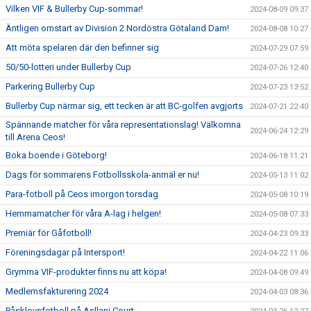
Vilken VIF & Bullerby Cup-sommar!
2024-08-09 09:37
Äntligen omstart av Division 2 Nordöstra Götaland Dam!
2024-08-08 10:27
Att möta spelaren där den befinner sig
2024-07-29 07:59
50/50-lotteri under Bullerby Cup
2024-07-26 12:40
Parkering Bullerby Cup
2024-07-23 13:52
Bullerby Cup närmar sig, ett tecken är att BC-golfen avgjorts
2024-07-21 22:40
Spännande matcher för våra representationslag! Välkomna
2024-06-24 12:29
till Arena Ceos!
Boka boende i Göteborg!
2024-06-18 11:21
Dags för sommarens Fotbollsskola-anmäl er nu!
2024-05-13 11:02
Para-fotboll på Ceos imorgon torsdag
2024-05-08 10:19
Hemmamatcher för våra A-lag i helgen!
2024-05-08 07:33
Premiär för Gåfotboll!
2024-04-23 09:33
Föreningsdagar på Intersport!
2024-04-22 11:06
Grymma VIF-produkter finns nu att köpa!
2024-04-08 09:49
Medlemsfakturering 2024
2024-04-03 08:36
Påsklovsfotboll på Asllani Court