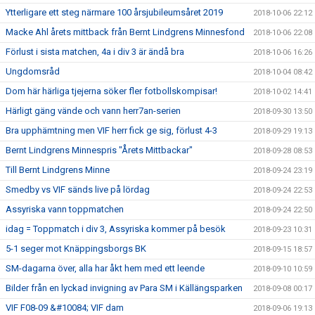
Ytterligare ett steg närmare 100 årsjubileumsåret 2019
2018-10-06 22:12
Macke Ahl årets mittback från Bernt Lindgrens Minnesfond
2018-10-06 22:08
Förlust i sista matchen, 4a i div 3 är ändå bra
2018-10-06 16:26
Ungdomsråd
2018-10-04 08:42
Dom här härliga tjejerna söker fler fotbollskompisar!
2018-10-02 14:41
Härligt gäng vände och vann herr7an-serien
2018-09-30 13:50
Bra upphämtning men VIF herr fick ge sig, förlust 4-3
2018-09-29 19:13
Bernt Lindgrens Minnespris "Årets Mittbackar"
2018-09-28 08:53
Till Bernt Lindgrens Minne
2018-09-24 23:19
Smedby vs VIF sänds live på lördag
2018-09-24 22:53
Assyriska vann toppmatchen
2018-09-24 22:50
idag = Toppmatch i div 3, Assyriska kommer på besök
2018-09-23 10:31
5-1 seger mot Knäppingsborgs BK
2018-09-15 18:57
SM-dagarna över, alla har åkt hem med ett leende
2018-09-10 10:59
Bilder från en lyckad invigning av Para SM i Källängsparken
2018-09-08 00:17
VIF F08-09 &#10084; VIF dam
2018-09-06 19:13