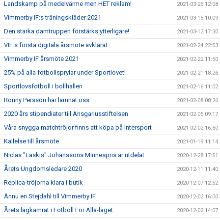
Landskamp på medelvärme men HET reklam!
2021-03-26 12:08
Vimmerby IF:s träningskläder 2021
2021-03-15 10:09
Den starka damtruppen förstärks ytterligare!
2021-03-12 17:30
VIF:s första digitala årsmöte avklarat
2021-02-24 22:53
Vimmerby IF årsmöte 2021
2021-02-22 11:50
25% på alla fotbollsprylar under Sportlovet!
2021-02-21 18:26
Sportlovsfotboll i bollhallen
2021-02-16 11:02
Ronny Persson har lämnat oss
2021-02-08 08:26
2020 års stipendiater till Ansgariusstiftelsen
2021-02-05 09:17
Våra snygga matchtröjor finns att köpa på Intersport
2021-02-02 16:50
Kallelse till årsmöte
2021-01-19 11:14
Niclas "Läskis" Johanssons Minnespris är utdelat
2020-12-28 17:51
Årets Ungdomsledare 2020
2020-12-11 11:40
Replica-tröjorna klara i butik
2020-12-07 12:52
Ännu en Stejdahl till Vimmerby IF
2020-12-02 16:00
Årets lagkamrat i Fotboll För Alla-laget
2020-12-02 14:07