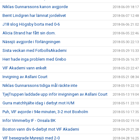
Niklas Gunnarssons kanon avgjorde
2018-06-09 18:17
Bernt Lindgren har lämnat jordelivet
2018-06-07 12:48
J18 slog Högsby borta med 0-6
2018-06-06 21:02
Alicia Strand har fått sin dom.
2018-06-05 22:46
Nässjö avgjorde i förlängningen
2018-05-30 22:13
Sista veckan med FotbollsAkademi
2018-05-29 15:33
Herr hade inga problem med Grebo
2018-05-26 16:37
VIF Akademi vann enkelt
2018-05-23 22:47
Invigning av Asllani Court
2018-05-21 08:34
Niklas Gunnarssons tidiga mål räckte inte
2018-05-19 22:10
TjejTruppen laddade upp inför invigningen av Asllani Court
2018-05-13 19:04
Gurra matchhjälte idag i derbyt mot H/M
2018-05-11 23:10
Puh, VIF avjorde i 94e minuten, 3-2 mot Boxholm
2018-05-10 17:35
Inför Vimmerby IF - Onsala BK
2018-05-02 19:14
Boston vann div 6-derbyt mot VIF Akademi
2018-04-29 21:28
VIF besegrade Myresjö med 2-0
2018-04-28 16:25