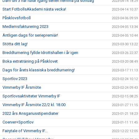
Dam div 3 har rullar igång serien hemma på söndag
2023-04-14 18:29
Start FotbollsAkademi nästa vecka!
2023-04-14 10:37
Påsklovsfotboll
2023-04-06 09:59
Medlemsfakturering 2023
2023-04-05 13:34
Äntligen dags för seriepremiär!
2023-04-05 10:44
Stötta ditt lag!
2023-03-30 13:22
Breddturnering fyllde Idrottshallen i år igen
2023-03-26 22:37
Boka extraträning på Påsklovet
2023-03-20 08:49
Dags för årets klassiska breddturnering!
2023-03-17 11:13
Sportlov 2023
2023-02-24 10:12
Vimmerby IF Årsmöte
2023-02-24 09:43
Sportlovsaktiviteter Vimmerby IF
2023-02-15 08:25
Vimmerby IF Årsmöte 22/2 kl. 18.00
2023-01-27 11:15
2022 års Ansgariusstipendiater
2023-01-21 18:23
Coerver+Sportlov
2023-01-11 11:45
Fairytale of Vimmerby IF...
2022-12-22 12:05