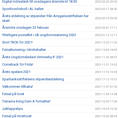
Digital möteslänk till onsdagens årsmöte kl 18.30
2022-02-22 09:32
Sportlovsfotboll i AL-hallen
2022-02-17 08:30
Årets utdelning av stipendier från Ansgariusstiftelsen har
2022-02-10 09:00
skett
Årsmöte onsdagen 23 februari
2022-02-01 17:11
Ytterligare pusselbit i vår ungdomssatsning 2022
2022-01-12 12:11
Stort TACK för 2021!
2021-12-22 11:25
Futsalturnering i Idrottshallen
2021-12-04 18:09
Årets Ungdomsledare Vimmerby IF 2021
2021-11-25 08:57
Comeback för Frida!
2021-11-21 19:42
Årets spelare 2021
2021-11-15 10:40
Sparbanksstiftelsens stipendieutdelning
2021-11-12 10:51
Välkommen tillbaka!
2021-11-07 07:32
Futsal på lovet
2021-11-04 14:28
Tränarna kring Dam A fortsätter!
2021-10-29 17:00
Julklappstips
2021-10-29 10:33
Futsal på Höstlovet
2021-10-25 08:44