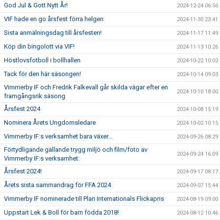
God Jul & Gott Nytt År!
2024-12-24 06:56
VIF hade en go årsfest förra helgen
2024-11-30 23:41
Sista anmälningsdag till årsfesten!
2024-11-17 11:49
Köp din bingolott via VIF!
2024-11-13 10:26
Höstlovsfotboll i bollhallen
2024-10-22 10:02
Tack för den här säsongen!
2024-10-14 09:03
Vimmerby IF och Fredrik Falkevall går skilda vägar efter en
2024-10-10 18:00
framgångsrik säsong
Årsfest 2024
2024-10-08 15:19
Nominera Årets Ungdomsledare
2024-10-02 10:15
Vimmerby IF:s verksamhet bara växer...
2024-09-26 08:29
Förtydligande gällande trygg miljö och film/foto av
2024-09-24 16:09
Vimmerby IF:s verksamhet:
Årsfest 2024!
2024-09-17 08:17
Årets sista sammandrag för FFA 2024
2024-09-07 15:44
Vimmerby IF nominerade till Plan Internationals Flickapris
2024-08-19 09:00
Uppstart Lek & Boll för barn födda 2018!
2024-08-12 10:46