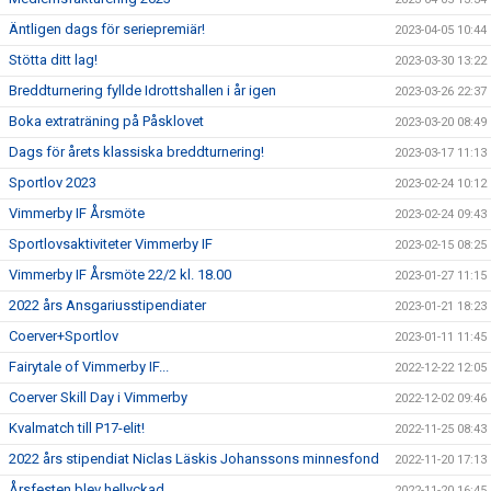
Äntligen dags för seriepremiär!
2023-04-05 10:44
Stötta ditt lag!
2023-03-30 13:22
Breddturnering fyllde Idrottshallen i år igen
2023-03-26 22:37
Boka extraträning på Påsklovet
2023-03-20 08:49
Dags för årets klassiska breddturnering!
2023-03-17 11:13
Sportlov 2023
2023-02-24 10:12
Vimmerby IF Årsmöte
2023-02-24 09:43
Sportlovsaktiviteter Vimmerby IF
2023-02-15 08:25
Vimmerby IF Årsmöte 22/2 kl. 18.00
2023-01-27 11:15
2022 års Ansgariusstipendiater
2023-01-21 18:23
Coerver+Sportlov
2023-01-11 11:45
Fairytale of Vimmerby IF...
2022-12-22 12:05
Coerver Skill Day i Vimmerby
2022-12-02 09:46
Kvalmatch till P17-elit!
2022-11-25 08:43
2022 års stipendiat Niclas Läskis Johanssons minnesfond
2022-11-20 17:13
Årsfesten blev hellyckad
2022-11-20 16:45