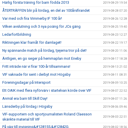
Härlig första träning för barn födda 2013
2019-08-29 19:54
ÅTERTRÄFFEN blir på lördag, en del av 100årsfirandet
2019-08-28 07:20
Var med och fira Vimmerby IF 100 år!
2019-08-26 12:28
Vilken avslutning och 3 nya poäng för JCs gäng
2019-08-25 19:40
Ledarfortbildning
2019-08-23 12:27
Riktningen klar framåt för damlaget!
2019-08-22 19:17
Ny spännande match på lördag, tjejerna tror på det!
2019-08-20 11:06
Äntligen, en go seger på hemmaplan mot Eneby
2019-08-17 18:28
Fritt inträde när vi firar 100-år tillsammans!
2019-08-13 21:02
VIF vaknade för sent i derbyt mot Högsby
2019-08-11 08:31
Föreningsdagar på Intersport
2019-08-09 10:25
Ett OAIK med flera nyförvärv i startelvan körde över VIF
2019-08-07 22:52
Anmäl era barn till Skill Day!
2019-08-07 11:26
Länsderby på lördag i Högsby
2019-08-06 09:46
VIF-supportern och sportjournalisten Roland Claesson
2019-08-03 22:51
skänkte material till VIF
På väg till invigning&#128155;&#128420;
2019-08-02 18:56