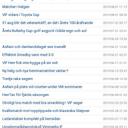
Matcher i helgen
2019-08-01 11:19
VIF vidare i Toyota Cup
2019-08-01 08:35
31 aug blir det veteranträff, en del i årets 100-årsfirande
2019-07-22 00:17
Årets Bullerby Cup-golf avgjord i både regn och sol
2019-07-21 23:51
2019-06-24 10:54
Asllani och damlandslaget ses överallt
2019-06-21 15:40
Effektivt Smedby vann med 3-0
2019-06-21 00:31
VIF Herr fick inte bygga på sin svit
2019-06-17 21:51
Ny helg och nya hemmamatcher väntar !!
2019-06-10 23:47
Tredje raka segern
2019-06-08 16:33
Asllani på plats vid courten under VM-sommaren
2019-06-08 14:03
Herr7an för fjärde säsongen
2019-06-08 01:52
Otroligt bra match med bra utveckling= VIF seger
2019-05-29 23:50
Kvällsmatch mot topptippade och klassiska Sleipner
2019-05-28 21:34
Ledarstaben komplett på herrsidan
2019-05-27 17:39
Ungdomsrådsprotokoll Vimmerby IF
2019-05-26 09:11