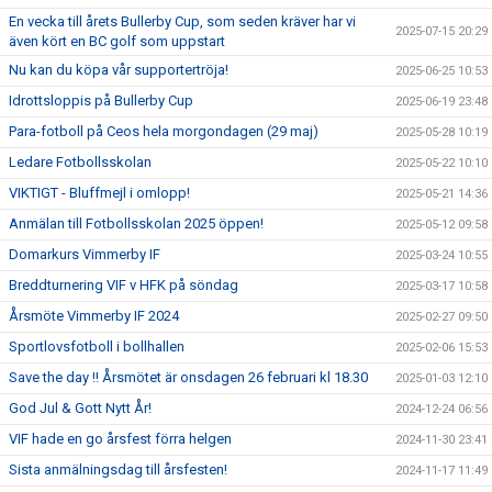
En vecka till årets Bullerby Cup, som seden kräver har vi
2025-07-15 20:29
även kört en BC golf som uppstart
Nu kan du köpa vår supportertröja!
2025-06-25 10:53
Idrottsloppis på Bullerby Cup
2025-06-19 23:48
Para-fotboll på Ceos hela morgondagen (29 maj)
2025-05-28 10:19
Ledare Fotbollsskolan
2025-05-22 10:10
VIKTIGT - Bluffmejl i omlopp!
2025-05-21 14:36
Anmälan till Fotbollsskolan 2025 öppen!
2025-05-12 09:58
Domarkurs Vimmerby IF
2025-03-24 10:55
Breddturnering VIF v HFK på söndag
2025-03-17 10:58
Årsmöte Vimmerby IF 2024
2025-02-27 09:50
Sportlovsfotboll i bollhallen
2025-02-06 15:53
Save the day !! Årsmötet är onsdagen 26 februari kl 18.30
2025-01-03 12:10
God Jul & Gott Nytt År!
2024-12-24 06:56
VIF hade en go årsfest förra helgen
2024-11-30 23:41
Sista anmälningsdag till årsfesten!
2024-11-17 11:49