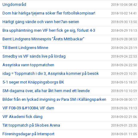
Ungdomsråd
2018-10-04 08:42
Dom här härliga tjejerna söker fler fotbollskompisar!
2018-10-02 14:41
Härligt gäng vände och vann herr7an-serien
2018-09-30 13:50
Bra upphämtning men VIF herr fick ge sig, förlust 4-3
2018-09-29 19:13
Bernt Lindgrens Minnespris "Årets Mittbackar"
2018-09-28 08:53
Till Bernt Lindgrens Minne
2018-09-24 23:19
Smedby vs VIF sänds live på lördag
2018-09-24 22:53
Assyriska vann toppmatchen
2018-09-24 22:50
idag = Toppmatch i div 3, Assyriska kommer på besök
2018-09-23 10:31
5-1 seger mot Knäppingsborgs BK
2018-09-15 18:57
SM-dagarna över, alla har åkt hem med ett leende
2018-09-10 10:59
Bilder från en lyckad invigning av Para SM i Källängsparken
2018-09-08 00:17
VIF F08-09 &#10084; VIF dam
2018-09-06 19:13
VIF Akademi fick däng
2018-09-02 21:06
Tät toppmatch på Skobes Arena
2018-09-01 23:35
Föreningsdagar på Intersport
2018-09-01 11:05