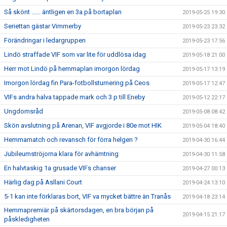
Så skönt ...... äntligen en 3a på bortaplan
2019-05-25 19:30
Seriettan gästar Vimmerby
2019-05-23 23:32
Förändringar i ledargruppen
2019-05-23 17:56
Lindö straffade VIF som var lite för uddlösa idag
2019-05-18 21:00
Herr mot Lindö på hemmaplan imorgon lördag
2019-05-17 13:19
Imorgon lördag fin Para-fotbollsturnering på Ceos
2019-05-17 12:47
VIFs andra halva tappade mark och 3 p till Eneby
2019-05-12 22:17
Ungdomsråd
2019-05-08 08:42
Skön avslutning på Arenan, VIF avgjorde i 80e mot HIK
2019-05-04 18:40
Hemmamatch och revansch för förra helgen ?
2019-04-30 16:44
Jubileumströjorna klara för avhämtning
2019-04-30 11:58
En halvtaskig 1a grusade VIFs chanser
2019-04-27 00:13
Härlig dag på Asllani Court
2019-04-24 13:10
5-1 kan inte förklaras bort, VIF va mycket bättre än Tranås
2019-04-18 23:14
Hemmapremiär på skärtorsdagen, en bra början på
2019-04-15 21:17
påskledigheten