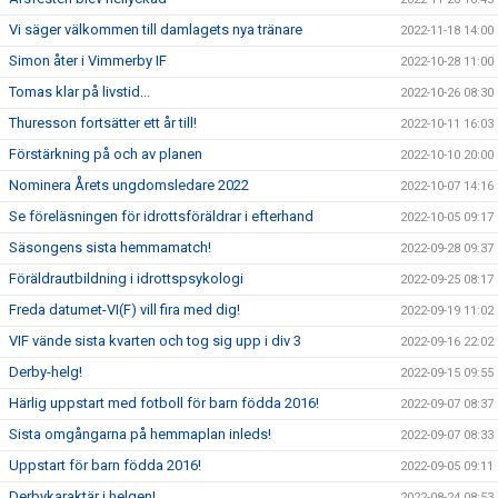
Vi säger välkommen till damlagets nya tränare
2022-11-18 14:00
Simon åter i Vimmerby IF
2022-10-28 11:00
Tomas klar på livstid...
2022-10-26 08:30
Thuresson fortsätter ett år till!
2022-10-11 16:03
Förstärkning på och av planen
2022-10-10 20:00
Nominera Årets ungdomsledare 2022
2022-10-07 14:16
Se föreläsningen för idrottsföräldrar i efterhand
2022-10-05 09:17
Säsongens sista hemmamatch!
2022-09-28 09:37
Föräldrautbildning i idrottspsykologi
2022-09-25 08:17
Freda datumet-VI(F) vill fira med dig!
2022-09-19 11:02
VIF vände sista kvarten och tog sig upp i div 3
2022-09-16 22:02
Derby-helg!
2022-09-15 09:55
Härlig uppstart med fotboll för barn födda 2016!
2022-09-07 08:37
Sista omgångarna på hemmaplan inleds!
2022-09-07 08:33
Uppstart för barn födda 2016!
2022-09-05 09:11
Derbykaraktär i helgen!
2022-08-24 08:53