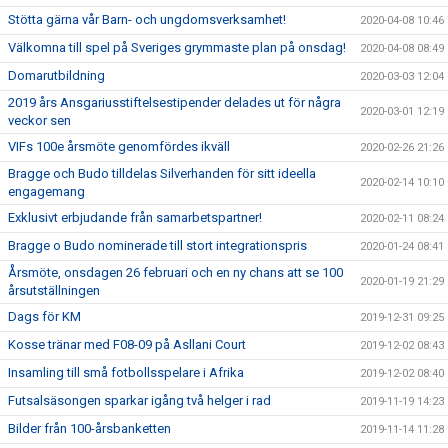
Stötta gärna vår Barn- och ungdomsverksamhet!
2020-04-08 10:46
Välkomna till spel på Sveriges grymmaste plan på onsdag!
2020-04-08 08:49
Domarutbildning
2020-03-03 12:04
2019 års Ansgariusstiftelsestipender delades ut för några
2020-03-01 12:19
veckor sen
VIFs 100e årsmöte genomfördes ikväll
2020-02-26 21:26
Bragge och Budo tilldelas Silverhanden för sitt ideella
2020-02-14 10:10
engagemang
Exklusivt erbjudande från samarbetspartner!
2020-02-11 08:24
Bragge o Budo nominerade till stort integrationspris
2020-01-24 08:41
Årsmöte, onsdagen 26 februari och en ny chans att se 100
2020-01-19 21:29
årsutställningen
Dags för KM
2019-12-31 09:25
Kosse tränar med F08-09 på Asllani Court
2019-12-02 08:43
Insamling till små fotbollsspelare i Afrika
2019-12-02 08:40
Futsalsäsongen sparkar igång två helger i rad
2019-11-19 14:23
Bilder från 100-årsbanketten
2019-11-14 11:28