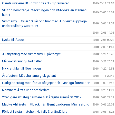
Gamla rivalerna IK Tord borta i div 3 premiären
2019-01-17 22:55
VIF tog hem tredje inteckningen och KM-pokalen stannar i
2019-01-05 18:02
huset
Vimmerby IF fyller 100 år och firar med Jubileumsupplaga
2018-12-06 17:39
under Bullerby Cup 2019
2018-12-06 14:04
Lycka till Abbe!
2018-12-05 09:22
2018-12-03 11:41
Julskyltning med Vimmerby IF på torget
2018-11-29 10:45
Målvaktsträning i bollhallen
2018-11-28 20:22
Ny kraft klar till föreningen
2018-11-22 19:53
Årsfesten i Mässhallarna gick galant
2018-11-11 20:42
Härlig höstdag med fokus på tjejer och kvinnliga förebilder!
2018-11-03 14:48
Nominera Årets ungdomsledare!
2018-10-23 11:21
Ytterligare ett steg närmare 100 årsjubileumsåret 2019
2018-10-06 22:12
Macke Ahl årets mittback från Bernt Lindgrens Minnesfond
2018-10-06 22:08
Förlust i sista matchen, 4a i div 3 är ändå bra
2018-10-06 16:26