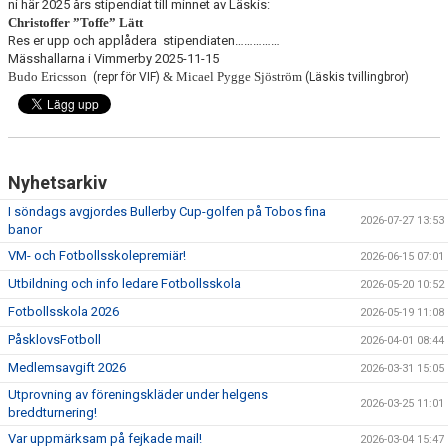
ni här 2025 års stipendiat till minnet av Läskis:
Christoffer ”Toffe” Lätt
Res er upp och applådera
stipendiaten……………
Mässhallarna i Vimmerby 2025-11-15
Budo Ericsson
&
Micael Pygge Sjöström
(repr för VIF)
(Läskis tvillingbror)
Nyhetsarkiv
I söndags avgjordes Bullerby Cup-golfen på Tobos fina
2026-07-27 13:53
banor
VM- och Fotbollsskolepremiär!
2026-06-15 07:01
Utbildning och info ledare Fotbollsskola
2026-05-20 10:52
Fotbollsskola 2026
2026-05-19 11:08
PåsklovsFotboll
2026-04-01 08:44
Medlemsavgift 2026
2026-03-31 15:05
Utprovning av föreningskläder under helgens
2026-03-25 11:01
breddturnering!
Var uppmärksam på fejkade mail!
2026-03-04 15:47