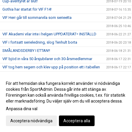
Cup-äventyret är slut!
2018-07-19 20:10
Gothia har startat för VIF F14!
2018-07-16 15:35
VIF Herr går till sommarvila som serieetta
2018-07-04 21:29
2018-06-25 10:46
VIF Akademi vilar inte i helgen UPPDATERAT= INSTÄLLD
2018-06-22 21:27
VIF i fortsatt serieledning, slog Tenhult borta
2018-06-20 23:18
SMÅLANDSDERBY I ETTAN!!
2018-06-18 21:31
VIF bjöd in våra 50 årsjubilarer och 30-årsmedlemmar
2018-06-17 22:31
VIF tog hem segern och klev upp på position ett i tabellen
2018-06-17 22:17
drygt 4 timmar kvar till match
2018-06-17 11:44
Vi firar lite extra på söndag, då vi har en tidig liten seriefinal
För att hemsidan ska fungera korrekt använder vi nödvändiga
2018-06-12 23:41
mot Smedby
cookies från SportAdmin. Dessa går inte att stänga av.
Föreningen kan också använda frivilliga cookies, t.ex. för statistik
Landslagets Fotbollsskola och VM-premiär!
2018-06-12 10:50
eller marknadsföring. Du väljer själv om du vill acceptera dessa.
VIF Akademi vann derbyt mot FBSK
2018-06-11 21:36
Anpassa dina val
Niklas Gunnarssons kanon avgjorde
2018-06-09 18:17
Acceptera nödvändiga
Acceptera alla
Bernt Lindgren har lämnat jordelivet
2018-06-07 12:48
J18 slog Högsby borta med 0-6
2018-06-06 21:02