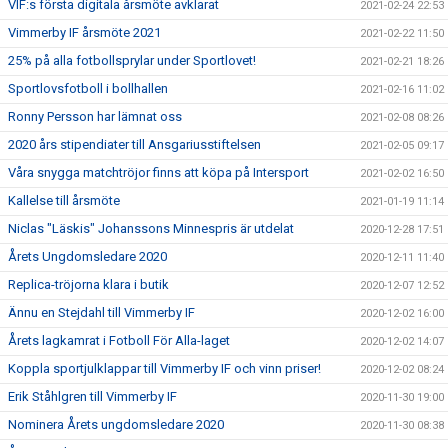
VIF:s första digitala årsmöte avklarat
2021-02-24 22:53
Vimmerby IF årsmöte 2021
2021-02-22 11:50
25% på alla fotbollsprylar under Sportlovet!
2021-02-21 18:26
Sportlovsfotboll i bollhallen
2021-02-16 11:02
Ronny Persson har lämnat oss
2021-02-08 08:26
2020 års stipendiater till Ansgariusstiftelsen
2021-02-05 09:17
Våra snygga matchtröjor finns att köpa på Intersport
2021-02-02 16:50
Kallelse till årsmöte
2021-01-19 11:14
Niclas "Läskis" Johanssons Minnespris är utdelat
2020-12-28 17:51
Årets Ungdomsledare 2020
2020-12-11 11:40
Replica-tröjorna klara i butik
2020-12-07 12:52
Ännu en Stejdahl till Vimmerby IF
2020-12-02 16:00
Årets lagkamrat i Fotboll För Alla-laget
2020-12-02 14:07
Koppla sportjulklappar till Vimmerby IF och vinn priser!
2020-12-02 08:24
Erik Ståhlgren till Vimmerby IF
2020-11-30 19:00
Nominera Årets ungdomsledare 2020
2020-11-30 08:38