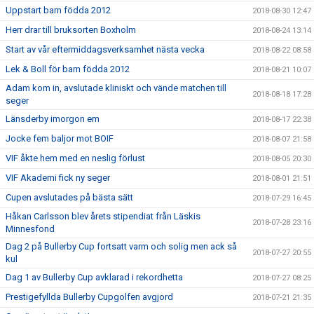
Uppstart barn födda 2012
2018-08-30 12:47
Herr drar till bruksorten Boxholm
2018-08-24 13:14
Start av vår eftermiddagsverksamhet nästa vecka
2018-08-22 08:58
Lek & Boll för barn födda 2012
2018-08-21 10:07
Adam kom in, avslutade kliniskt och vände matchen till
2018-08-18 17:28
seger
Länsderby imorgon em
2018-08-17 22:38
Jocke fem baljor mot BOIF
2018-08-07 21:58
VIF åkte hem med en neslig förlust
2018-08-05 20:30
VIF Akademi fick ny seger
2018-08-01 21:51
Cupen avslutades på bästa sätt
2018-07-29 16:45
Håkan Carlsson blev årets stipendiat från Läskis
2018-07-28 23:16
Minnesfond
Dag 2 på Bullerby Cup fortsatt varm och solig men ack så
2018-07-27 20:55
kul
Dag 1 av Bullerby Cup avklarad i rekordhetta
2018-07-27 08:25
Prestigefyllda Bullerby Cupgolfen avgjord
2018-07-21 21:35