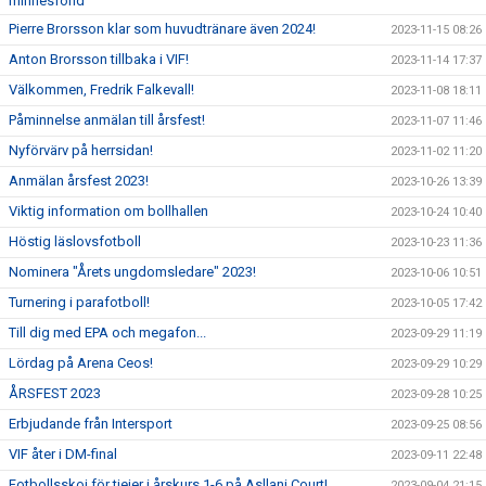
minnesfond
Pierre Brorsson klar som huvudtränare även 2024!
2023-11-15 08:26
Anton Brorsson tillbaka i VIF!
2023-11-14 17:37
Välkommen, Fredrik Falkevall!
2023-11-08 18:11
Påminnelse anmälan till årsfest!
2023-11-07 11:46
Nyförvärv på herrsidan!
2023-11-02 11:20
Anmälan årsfest 2023!
2023-10-26 13:39
Viktig information om bollhallen
2023-10-24 10:40
Höstig läslovsfotboll
2023-10-23 11:36
Nominera "Årets ungdomsledare" 2023!
2023-10-06 10:51
Turnering i parafotboll!
2023-10-05 17:42
Till dig med EPA och megafon...
2023-09-29 11:19
Lördag på Arena Ceos!
2023-09-29 10:29
ÅRSFEST 2023
2023-09-28 10:25
Erbjudande från Intersport
2023-09-25 08:56
VIF åter i DM-final
2023-09-11 22:48
Fotbollsskoj för tjejer i årskurs 1-6 på Asllani Court!
2023-09-04 21:15