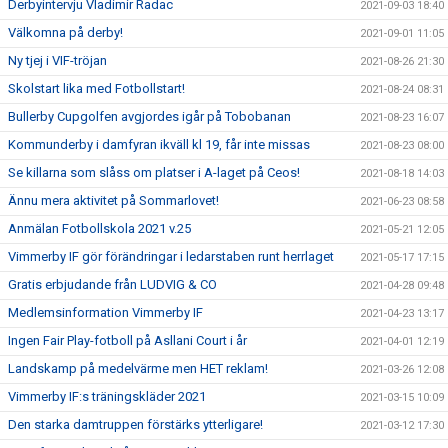
Derbyintervju Vladimir Radac
2021-09-03 18:40
Välkomna på derby!
2021-09-01 11:05
Ny tjej i VIF-tröjan
2021-08-26 21:30
Skolstart lika med Fotbollstart!
2021-08-24 08:31
Bullerby Cupgolfen avgjordes igår på Tobobanan
2021-08-23 16:07
Kommunderby i damfyran ikväll kl 19, får inte missas
2021-08-23 08:00
Se killarna som slåss om platser i A-laget på Ceos!
2021-08-18 14:03
Ännu mera aktivitet på Sommarlovet!
2021-06-23 08:58
Anmälan Fotbollskola 2021 v.25
2021-05-21 12:05
Vimmerby IF gör förändringar i ledarstaben runt herrlaget
2021-05-17 17:15
Gratis erbjudande från LUDVIG & CO
2021-04-28 09:48
Medlemsinformation Vimmerby IF
2021-04-23 13:17
Ingen Fair Play-fotboll på Asllani Court i år
2021-04-01 12:19
Landskamp på medelvärme men HET reklam!
2021-03-26 12:08
Vimmerby IF:s träningskläder 2021
2021-03-15 10:09
Den starka damtruppen förstärks ytterligare!
2021-03-12 17:30