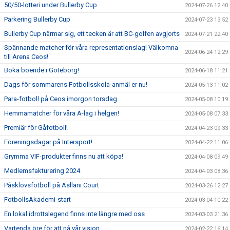
50/50-lotteri under Bullerby Cup
2024-07-26 12:40
Parkering Bullerby Cup
2024-07-23 13:52
Bullerby Cup närmar sig, ett tecken är att BC-golfen avgjorts
2024-07-21 22:40
Spännande matcher för våra representationslag! Välkomna
2024-06-24 12:29
till Arena Ceos!
Boka boende i Göteborg!
2024-06-18 11:21
Dags för sommarens Fotbollsskola-anmäl er nu!
2024-05-13 11:02
Para-fotboll på Ceos imorgon torsdag
2024-05-08 10:19
Hemmamatcher för våra A-lag i helgen!
2024-05-08 07:33
Premiär för Gåfotboll!
2024-04-23 09:33
Föreningsdagar på Intersport!
2024-04-22 11:06
Grymma VIF-produkter finns nu att köpa!
2024-04-08 09:49
Medlemsfakturering 2024
2024-04-03 08:36
Påsklovsfotboll på Asllani Court
2024-03-26 12:27
FotbollsAkademi-start
2024-03-04 10:22
En lokal idrottslegend finns inte längre med oss
2024-03-03 21:36
Vartenda öre för att nå vår vision...
2024-02-22 16:14