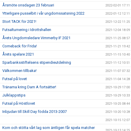
Årsmöte onsdagen 23 februari
2022-02-01 17:11
Ytterligare pusselbit i vår ungdomssatsning 2022
2022-01-12 12:11
Stort TACK för 2021!
2021-12-22 11:25
Futsalturnering i Idrottshallen
2021-12-04 18:09
Årets Ungdomsledare Vimmerby IF 2021
2021-11-25 08:57
Comeback för Frida!
2021-11-21 19:42
Årets spelare 2021
2021-11-15 10:40
Sparbanksstiftelsens stipendieutdelning
2021-11-12 10:51
Välkommen tillbaka!
2021-11-07 07:32
Futsal på lovet
2021-11-04 14:28
Tränarna kring Dam A fortsätter!
2021-10-29 17:00
Julklappstips
2021-10-29 10:33
Futsal på Höstlovet
2021-10-25 08:44
Inbjudan till Skill Day födda 2013-2007
2021-10-20 10:28
2021-10-15 12:07
Kom och stötta vårt lag som äntligen får spela matcher
2021-10-13 14:25