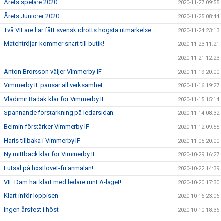
Årets spelare 2020
2020-11-27 09:55
Årets Juniorer 2020
2020-11-25 08:44
Två VIFare har fått svensk idrotts högsta utmärkelse
2020-11-24 23:13
Matchtröjan kommer snart till butik!
2020-11-23 11:21
2020-11-21 12:23
Anton Brorsson väljer Vimmerby IF
2020-11-19 20:00
Vimmerby IF pausar all verksamhet
2020-11-16 19:27
Vladimir Radak klar för Vimmerby IF
2020-11-15 15:14
Spännande förstärkning på ledarsidan
2020-11-14 08:32
Belmin förstärker Vimmerby IF
2020-11-12 09:55
Haris tillbaka i Vimmerby IF
2020-11-05 20:00
Ny mittback klar för Vimmerby IF
2020-10-29 16:27
Futsal på höstlovet-fri anmälan!
2020-10-22 14:39
VIF Dam har klart med ledare runt A-laget!
2020-10-20 17:30
Klart inför loppisen
2020-10-16 23:06
Ingen årsfest i höst
2020-10-10 18:36