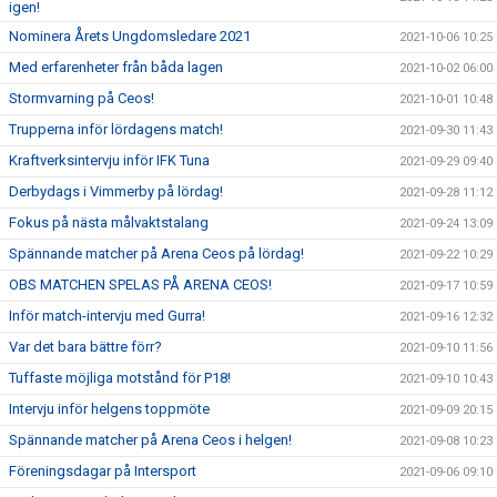
igen!
Nominera Årets Ungdomsledare 2021
2021-10-06 10:25
Med erfarenheter från båda lagen
2021-10-02 06:00
Stormvarning på Ceos!
2021-10-01 10:48
Trupperna inför lördagens match!
2021-09-30 11:43
Kraftverksintervju inför IFK Tuna
2021-09-29 09:40
Derbydags i Vimmerby på lördag!
2021-09-28 11:12
Fokus på nästa målvaktstalang
2021-09-24 13:09
Spännande matcher på Arena Ceos på lördag!
2021-09-22 10:29
OBS MATCHEN SPELAS PÅ ARENA CEOS!
2021-09-17 10:59
Inför match-intervju med Gurra!
2021-09-16 12:32
Var det bara bättre förr?
2021-09-10 11:56
Tuffaste möjliga motstånd för P18!
2021-09-10 10:43
Intervju inför helgens toppmöte
2021-09-09 20:15
Spännande matcher på Arena Ceos i helgen!
2021-09-08 10:23
Föreningsdagar på Intersport
2021-09-06 09:10