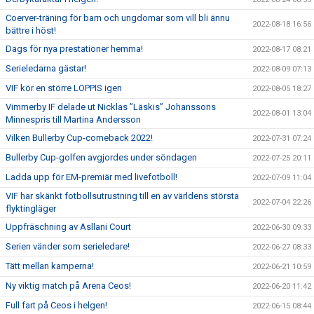
Coerver-träning för barn och ungdomar som vill bli ännu
2022-08-18 16:56
bättre i höst!
Dags för nya prestationer hemma!
2022-08-17 08:21
Serieledarna gästar!
2022-08-09 07:13
VIF kör en större LOPPIS igen
2022-08-05 18:27
Vimmerby IF delade ut Nicklas ”Läskis” Johanssons
2022-08-01 13:04
Minnespris till Martina Andersson
Vilken Bullerby Cup-comeback 2022!
2022-07-31 07:24
Bullerby Cup-golfen avgjordes under söndagen
2022-07-25 20:11
Ladda upp för EM-premiär med livefotboll!
2022-07-09 11:04
VIF har skänkt fotbollsutrustning till en av världens största
2022-07-04 22:26
flyktingläger
Uppfräschning av Asllani Court
2022-06-30 09:33
Serien vänder som serieledare!
2022-06-27 08:33
Tätt mellan kamperna!
2022-06-21 10:59
Ny viktig match på Arena Ceos!
2022-06-20 11:42
Full fart på Ceos i helgen!
2022-06-15 08:44