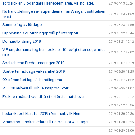
Tord fick en 3 poängare i seriepremiären, VIF nollade.
2019-04-13 20:24
Nu har utdelningen av stipendierna från Ansgariusstiftelsen
2019-03-23 21:59
skett
Summering av lördagen
2019-03-23 17:50
Utprovning av Förreningsprofil på Intersport
2019-03-22 09:44
Domarutbildning 2019
2019-03-21 10:12
VIF-ungdomarna tog hem pokalen för evigt efter seger mot
2019-03-17 22:02
HFK
Spelschema Breddturneringen 2019
2019-03-07 09:19
Start eftermiddagsverksamhet 2019
2019-02-28 11:25
99:e årsmötet lagt till handlingarna
2019-02-27 21:22
VIF 100 år-beställ Jubileumsprodukter
2019-02-25 11:07
Exakt en månad kvar till årets största matchevent
2019-02-17 12:12
2019-02-12 10:36
Ledarskapet klart för 2019 i Vimmerby IF Herr
2019-01-30 09:36
Vimmerby IF söker ledare till Fotboll För Alla-laget
2019-01-30 09:25
2019-01-29 09:00