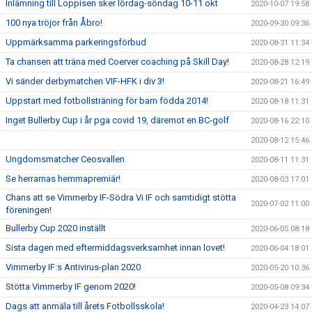
Inlämning till Loppisen sker lördag-söndag 10-11 okt
2020-10-07 19:58
100 nya tröjor från Åbro!
2020-09-30 09:36
Uppmärksamma parkeringsförbud
2020-08-31 11:34
Ta chansen att träna med Coerver coaching på Skill Day!
2020-08-28 12:19
Vi sänder derbymatchen VIF-HFK i div 3!
2020-08-21 16:49
Uppstart med fotbollsträning för barn födda 2014!
2020-08-18 11:31
Inget Bullerby Cup i år pga covid 19, däremot en BC-golf
2020-08-16 22:10
2020-08-12 15:46
Ungdomsmatcher Ceosvallen
2020-08-11 11:31
Se herrarnas hemmapremiär!
2020-08-03 17:01
Chans att se Vimmerby IF-Södra Vi IF och samtidigt stötta
2020-07-02 11:00
föreningen!
Bullerby Cup 2020 inställt
2020-06-05 08:18
Sista dagen med eftermiddagsverksamhet innan lovet!
2020-06-04 18:01
Vimmerby IF:s Antivirus-plan 2020
2020-05-20 10:36
Stötta Vimmerby IF genom 2020!
2020-05-08 09:34
Dags att anmäla till årets Fotbollsskola!
2020-04-23 14:07