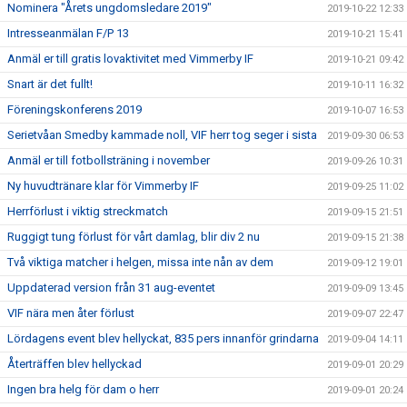
Nominera "Årets ungdomsledare 2019"
2019-10-22 12:33
Intresseanmälan F/P 13
2019-10-21 15:41
Anmäl er till gratis lovaktivitet med Vimmerby IF
2019-10-21 09:42
Snart är det fullt!
2019-10-11 16:32
Föreningskonferens 2019
2019-10-07 16:53
Serietvåan Smedby kammade noll, VIF herr tog seger i sista
2019-09-30 06:53
Anmäl er till fotbollsträning i november
2019-09-26 10:31
Ny huvudtränare klar för Vimmerby IF
2019-09-25 11:02
Herrförlust i viktig streckmatch
2019-09-15 21:51
Ruggigt tung förlust för vårt damlag, blir div 2 nu
2019-09-15 21:38
Två viktiga matcher i helgen, missa inte nån av dem
2019-09-12 19:01
Uppdaterad version från 31 aug-eventet
2019-09-09 13:45
VIF nära men åter förlust
2019-09-07 22:47
Lördagens event blev hellyckat, 835 pers innanför grindarna
2019-09-04 14:11
Återträffen blev hellyckad
2019-09-01 20:29
Ingen bra helg för dam o herr
2019-09-01 20:24