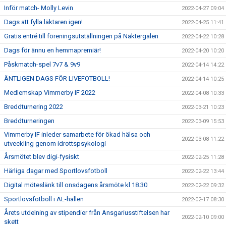
Inför match- Molly Levin
2022-04-27 09:04
Dags att fylla läktaren igen!
2022-04-25 11:41
Gratis entré till föreningsutställningen på Näktergalen
2022-04-22 10:28
Dags för ännu en hemmapremiär!
2022-04-20 10:20
Påskmatch-spel 7v7 & 9v9
2022-04-14 14:22
ÄNTLIGEN DAGS FÖR LIVEFOTBOLL!
2022-04-14 10:25
Medlemskap Vimmerby IF 2022
2022-04-08 10:33
Breddturnering 2022
2022-03-21 10:23
Breddturneringen
2022-03-09 15:53
Vimmerby IF inleder samarbete för ökad hälsa och
2022-03-08 11:22
utveckling genom idrottspsykologi
Årsmötet blev digi-fysiskt
2022-02-25 11:28
Härliga dagar med Sportlovsfotboll
2022-02-22 13:44
Digital möteslänk till onsdagens årsmöte kl 18.30
2022-02-22 09:32
Sportlovsfotboll i AL-hallen
2022-02-17 08:30
Årets utdelning av stipendier från Ansgariusstiftelsen har
2022-02-10 09:00
skett