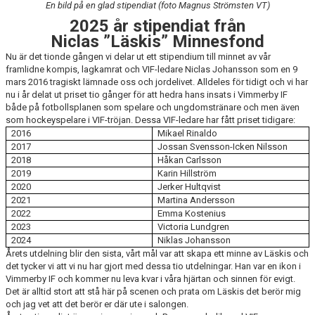
En bild på en glad stipendiat (foto Magnus Strömsten VT)
BARN & UNGDOMSVERKSAMHET
2025 år stipendiat från
Niclas ”Läskis” Minnesfond
STÖTTA VIF
Nu är det tionde gången vi delar ut ett stipendium till minnet av vår
framlidne kompis, lagkamrat och VIF-ledare Niclas Johansson som en 9
KONTAKT / BOKNING
mars 2016 tragiskt lämnade oss och jordelivet. Alldeles för tidigt och vi har
nu i år delat ut priset tio gånger för att hedra hans insats i Vimmerby IF
både på fotbollsplanen som spelare och ungdomstränare och men även
som hockeyspelare i VIF-tröjan. Dessa VIF-ledare har fått priset tidigare:
2016
Mikael Rinaldo
2017
Jossan Svensson-Icken Nilsson
2018
Håkan Carlsson
2019
Karin Hillström
2020
Jerker Hultqvist
2021
Martina Andersson
2022
Emma Kostenius
2023
Victoria Lundgren
2024
Niklas Johansson
Årets utdelning blir den sista, vårt mål var att skapa ett minne av Läskis och
det tycker vi att vi nu har gjort med dessa tio utdelningar. Han var en ikon i
Vimmerby IF och kommer nu leva kvar i våra hjärtan och sinnen för evigt.
Det är alltid stort att stå här på scenen och prata om Läskis det berör mig
och jag vet att det berör er där ute i salongen.