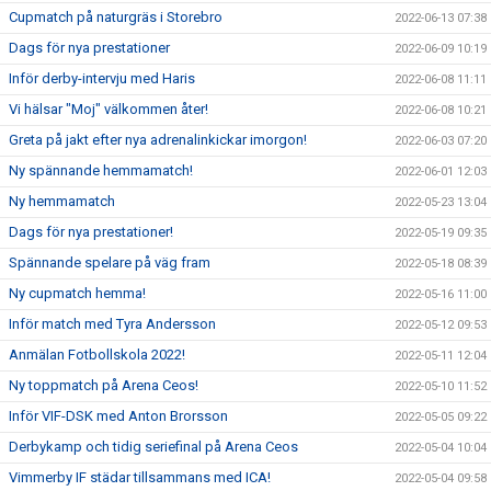
Cupmatch på naturgräs i Storebro
2022-06-13 07:38
Dags för nya prestationer
2022-06-09 10:19
Inför derby-intervju med Haris
2022-06-08 11:11
Vi hälsar "Moj" välkommen åter!
2022-06-08 10:21
Greta på jakt efter nya adrenalinkickar imorgon!
2022-06-03 07:20
Ny spännande hemmamatch!
2022-06-01 12:03
Ny hemmamatch
2022-05-23 13:04
Dags för nya prestationer!
2022-05-19 09:35
Spännande spelare på väg fram
2022-05-18 08:39
Ny cupmatch hemma!
2022-05-16 11:00
Inför match med Tyra Andersson
2022-05-12 09:53
Anmälan Fotbollskola 2022!
2022-05-11 12:04
Ny toppmatch på Arena Ceos!
2022-05-10 11:52
Inför VIF-DSK med Anton Brorsson
2022-05-05 09:22
Derbykamp och tidig seriefinal på Arena Ceos
2022-05-04 10:04
Vimmerby IF städar tillsammans med ICA!
2022-05-04 09:58