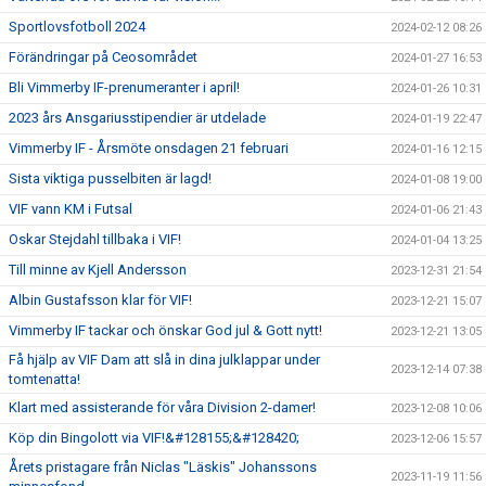
Sportlovsfotboll 2024
2024-02-12 08:26
Förändringar på Ceosområdet
2024-01-27 16:53
Bli Vimmerby IF-prenumeranter i april!
2024-01-26 10:31
2023 års Ansgariusstipendier är utdelade
2024-01-19 22:47
Vimmerby IF - Årsmöte onsdagen 21 februari
2024-01-16 12:15
Sista viktiga pusselbiten är lagd!
2024-01-08 19:00
VIF vann KM i Futsal
2024-01-06 21:43
Oskar Stejdahl tillbaka i VIF!
2024-01-04 13:25
Till minne av Kjell Andersson
2023-12-31 21:54
Albin Gustafsson klar för VIF!
2023-12-21 15:07
Vimmerby IF tackar och önskar God jul & Gott nytt!
2023-12-21 13:05
Få hjälp av VIF Dam att slå in dina julklappar under
2023-12-14 07:38
tomtenatta!
Klart med assisterande för våra Division 2-damer!
2023-12-08 10:06
Köp din Bingolott via VIF!&#128155;&#128420;
2023-12-06 15:57
Årets pristagare från Niclas "Läskis" Johanssons
2023-11-19 11:56