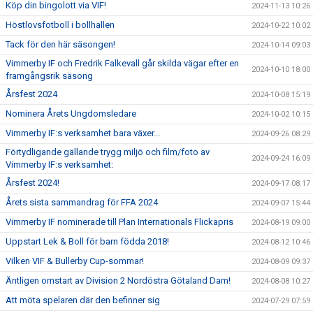
Köp din bingolott via VIF!
2024-11-13 10:26
Höstlovsfotboll i bollhallen
2024-10-22 10:02
Tack för den här säsongen!
2024-10-14 09:03
Vimmerby IF och Fredrik Falkevall går skilda vägar efter en
2024-10-10 18:00
framgångsrik säsong
Årsfest 2024
2024-10-08 15:19
Nominera Årets Ungdomsledare
2024-10-02 10:15
Vimmerby IF:s verksamhet bara växer...
2024-09-26 08:29
Förtydligande gällande trygg miljö och film/foto av
2024-09-24 16:09
Vimmerby IF:s verksamhet:
Årsfest 2024!
2024-09-17 08:17
Årets sista sammandrag för FFA 2024
2024-09-07 15:44
Vimmerby IF nominerade till Plan Internationals Flickapris
2024-08-19 09:00
Uppstart Lek & Boll för barn födda 2018!
2024-08-12 10:46
Vilken VIF & Bullerby Cup-sommar!
2024-08-09 09:37
Äntligen omstart av Division 2 Nordöstra Götaland Dam!
2024-08-08 10:27
Att möta spelaren där den befinner sig
2024-07-29 07:59