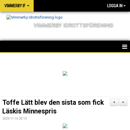
VIMMERBY IF
LOGGA IN
VIMMERBY IDROTTSFÖRENING
HEM
KALENDER
NYHETER
MATCHER
Toffe Lätt blev den sista som fick
<
>
OM FÖRENINGEN
Läskis Minnespris
2025-11-16 20:13
SOCIALA ANSVAR