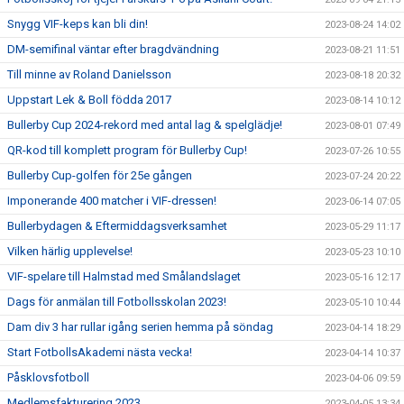
Snygg VIF-keps kan bli din!
2023-08-24 14:02
DM-semifinal väntar efter bragdvändning
2023-08-21 11:51
Till minne av Roland Danielsson
2023-08-18 20:32
Uppstart Lek & Boll födda 2017
2023-08-14 10:12
Bullerby Cup 2024-rekord med antal lag & spelglädje!
2023-08-01 07:49
QR-kod till komplett program för Bullerby Cup!
2023-07-26 10:55
Bullerby Cup-golfen för 25e gången
2023-07-24 20:22
Imponerande 400 matcher i VIF-dressen!
2023-06-14 07:05
Bullerbydagen & Eftermiddagsverksamhet
2023-05-29 11:17
Vilken härlig upplevelse!
2023-05-23 10:10
VIF-spelare till Halmstad med Smålandslaget
2023-05-16 12:17
Dags för anmälan till Fotbollsskolan 2023!
2023-05-10 10:44
Dam div 3 har rullar igång serien hemma på söndag
2023-04-14 18:29
Start FotbollsAkademi nästa vecka!
2023-04-14 10:37
Påsklovsfotboll
2023-04-06 09:59
Medlemsfakturering 2023
2023-04-05 13:34