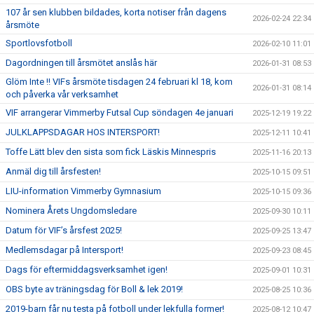
107 år sen klubben bildades, korta notiser från dagens
2026-02-24 22:34
årsmöte
Sportlovsfotboll
2026-02-10 11:01
Dagordningen till årsmötet anslås här
2026-01-31 08:53
Glöm Inte !! VIFs årsmöte tisdagen 24 februari kl 18, kom
2026-01-31 08:14
och påverka vår verksamhet
VIF arrangerar Vimmerby Futsal Cup söndagen 4e januari
2025-12-19 19:22
JULKLAPPSDAGAR HOS INTERSPORT!
2025-12-11 10:41
Toffe Lätt blev den sista som fick Läskis Minnespris
2025-11-16 20:13
Anmäl dig till årsfesten!
2025-10-15 09:51
LIU-information Vimmerby Gymnasium
2025-10-15 09:36
Nominera Årets Ungdomsledare
2025-09-30 10:11
Datum för VIF’s årsfest 2025!
2025-09-25 13:47
Medlemsdagar på Intersport!
2025-09-23 08:45
Dags för eftermiddagsverksamhet igen!
2025-09-01 10:31
OBS byte av träningsdag för Boll & lek 2019!
2025-08-25 10:36
2019-barn får nu testa på fotboll under lekfulla former!
2025-08-12 10:47