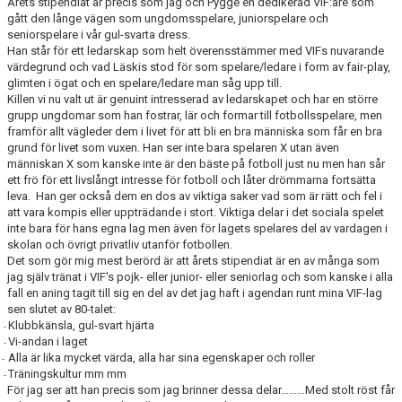
Årets stipendiat är precis som jag och Pygge en dedikerad VIF:are som
gått den långe vägen som ungdomsspelare, juniorspelare och
seniorspelare i vår gul-svarta dress.
Han står för ett ledarskap som helt överensstämmer med VIFs nuvarande
värdegrund och vad Läskis stod för som spelare/ledare i form av fair-play,
glimten i ögat och en spelare/ledare man såg upp till.
Killen vi nu valt ut är genuint intresserad av ledarskapet och har en större
grupp ungdomar som han fostrar, lär och formar till fotbollsspelare, men
framför allt vägleder dem i livet för att bli en bra människa som får en bra
grund för livet som vuxen. Han ser inte bara spelaren X utan även
människan X som kanske inte är den bäste på fotboll just nu men han sår
ett frö för ett livslångt intresse för fotboll och låter drömmarna fortsätta
leva.
Han ger också dem en dos av viktiga saker vad som är rätt och fel i
att vara kompis eller uppträdande i stort. Viktiga delar i det sociala spelet
inte bara för hans egna lag men även för lagets spelares del av vardagen i
skolan och övrigt privatliv utanför fotbollen.
Det som gör mig mest berörd är att årets stipendiat är en av många som
jag själv tränat i VIF's pojk- eller junior- eller seniorlag och som kanske i alla
fall en aning tagit till sig en del av det jag haft i agendan runt mina VIF-lag
sen slutet av 80-talet:
Klubbkänsla, gul-svart hjärta
-
Vi-andan i laget
-
Alla är lika mycket värda, alla har sina egenskaper och roller
-
Träningskultur mm mm
-
För jag ser att han precis som jag brinner dessa delar………Med stolt röst får