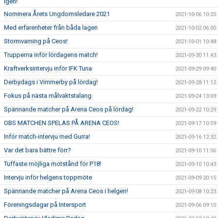
igen!
Nominera Årets Ungdomsledare 2021
2021-10-06 10:25
Med erfarenheter från båda lagen
2021-10-02 06:00
Stormvarning på Ceos!
2021-10-01 10:48
Trupperna inför lördagens match!
2021-09-30 11:43
Kraftverksintervju inför IFK Tuna
2021-09-29 09:40
Derbydags i Vimmerby på lördag!
2021-09-28 11:12
Fokus på nästa målvaktstalang
2021-09-24 13:09
Spännande matcher på Arena Ceos på lördag!
2021-09-22 10:29
OBS MATCHEN SPELAS PÅ ARENA CEOS!
2021-09-17 10:59
Inför match-intervju med Gurra!
2021-09-16 12:32
Var det bara bättre förr?
2021-09-10 11:56
Tuffaste möjliga motstånd för P18!
2021-09-10 10:43
Intervju inför helgens toppmöte
2021-09-09 20:15
Spännande matcher på Arena Ceos i helgen!
2021-09-08 10:23
Föreningsdagar på Intersport
2021-09-06 09:10