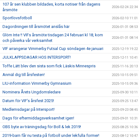
107 år sen klubben bildades, korta notiser från dagens
2026-02-24 22:34
årsmöte
Sportlovsfotboll
2026-02-10 11:01
Dagordningen till årsmötet anslås här
2026-01-31 08:53
Glöm Inte !! VIFs årsmöte tisdagen 24 februari kl 18, kom
2026-01-31 08:14
och påverka vår verksamhet
VIF arrangerar Vimmerby Futsal Cup söndagen 4e januari
2025-12-19 19:22
JULKLAPPSDAGAR HOS INTERSPORT!
2025-12-11 10:41
Toffe Lätt blev den sista som fick Läskis Minnespris
2025-11-16 20:13
Anmäl dig till årsfesten!
2025-10-15 09:51
LIU-information Vimmerby Gymnasium
2025-10-15 09:36
Nominera Årets Ungdomsledare
2025-09-30 10:11
Datum för VIF’s årsfest 2025!
2025-09-25 13:47
Medlemsdagar på Intersport!
2025-09-23 08:45
Dags för eftermiddagsverksamhet igen!
2025-09-01 10:31
OBS byte av träningsdag för Boll & lek 2019!
2025-08-25 10:36
2019-barn får nu testa på fotboll under lekfulla former!
2025-08-12 10:47