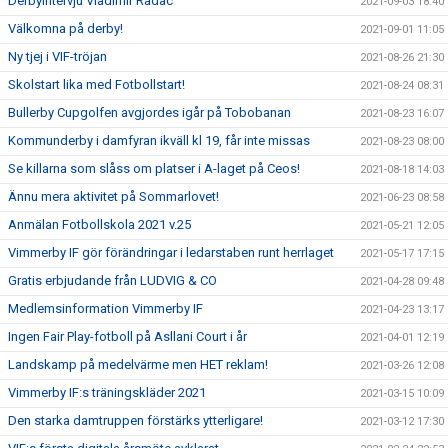
Derbyintervju Vladimir Radac
2021-09-03 18:40
Välkomna på derby!
2021-09-01 11:05
Ny tjej i VIF-tröjan
2021-08-26 21:30
Skolstart lika med Fotbollstart!
2021-08-24 08:31
Bullerby Cupgolfen avgjordes igår på Tobobanan
2021-08-23 16:07
Kommunderby i damfyran ikväll kl 19, får inte missas
2021-08-23 08:00
Se killarna som slåss om platser i A-laget på Ceos!
2021-08-18 14:03
Ännu mera aktivitet på Sommarlovet!
2021-06-23 08:58
Anmälan Fotbollskola 2021 v.25
2021-05-21 12:05
Vimmerby IF gör förändringar i ledarstaben runt herrlaget
2021-05-17 17:15
Gratis erbjudande från LUDVIG & CO
2021-04-28 09:48
Medlemsinformation Vimmerby IF
2021-04-23 13:17
Ingen Fair Play-fotboll på Asllani Court i år
2021-04-01 12:19
Landskamp på medelvärme men HET reklam!
2021-03-26 12:08
Vimmerby IF:s träningskläder 2021
2021-03-15 10:09
Den starka damtruppen förstärks ytterligare!
2021-03-12 17:30