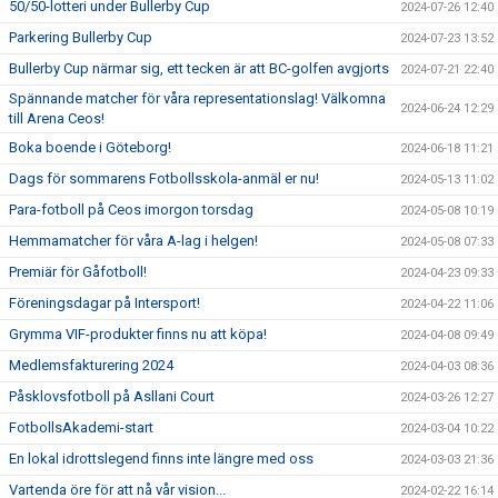
50/50-lotteri under Bullerby Cup
2024-07-26 12:40
Parkering Bullerby Cup
2024-07-23 13:52
Bullerby Cup närmar sig, ett tecken är att BC-golfen avgjorts
2024-07-21 22:40
Spännande matcher för våra representationslag! Välkomna
2024-06-24 12:29
till Arena Ceos!
Boka boende i Göteborg!
2024-06-18 11:21
Dags för sommarens Fotbollsskola-anmäl er nu!
2024-05-13 11:02
Para-fotboll på Ceos imorgon torsdag
2024-05-08 10:19
Hemmamatcher för våra A-lag i helgen!
2024-05-08 07:33
Premiär för Gåfotboll!
2024-04-23 09:33
Föreningsdagar på Intersport!
2024-04-22 11:06
Grymma VIF-produkter finns nu att köpa!
2024-04-08 09:49
Medlemsfakturering 2024
2024-04-03 08:36
Påsklovsfotboll på Asllani Court
2024-03-26 12:27
FotbollsAkademi-start
2024-03-04 10:22
En lokal idrottslegend finns inte längre med oss
2024-03-03 21:36
Vartenda öre för att nå vår vision...
2024-02-22 16:14