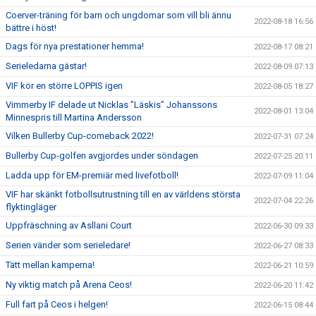
Coerver-träning för barn och ungdomar som vill bli ännu
2022-08-18 16:56
bättre i höst!
Dags för nya prestationer hemma!
2022-08-17 08:21
Serieledarna gästar!
2022-08-09 07:13
VIF kör en större LOPPIS igen
2022-08-05 18:27
Vimmerby IF delade ut Nicklas ”Läskis” Johanssons
2022-08-01 13:04
Minnespris till Martina Andersson
Vilken Bullerby Cup-comeback 2022!
2022-07-31 07:24
Bullerby Cup-golfen avgjordes under söndagen
2022-07-25 20:11
Ladda upp för EM-premiär med livefotboll!
2022-07-09 11:04
VIF har skänkt fotbollsutrustning till en av världens största
2022-07-04 22:26
flyktingläger
Uppfräschning av Asllani Court
2022-06-30 09:33
Serien vänder som serieledare!
2022-06-27 08:33
Tätt mellan kamperna!
2022-06-21 10:59
Ny viktig match på Arena Ceos!
2022-06-20 11:42
Full fart på Ceos i helgen!
2022-06-15 08:44