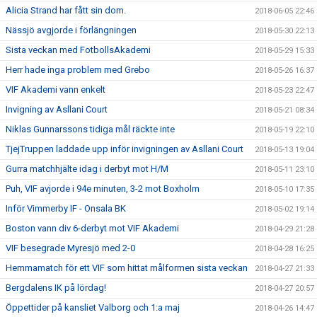
Alicia Strand har fått sin dom.
2018-06-05 22:46
Nässjö avgjorde i förlängningen
2018-05-30 22:13
Sista veckan med FotbollsAkademi
2018-05-29 15:33
Herr hade inga problem med Grebo
2018-05-26 16:37
VIF Akademi vann enkelt
2018-05-23 22:47
Invigning av Asllani Court
2018-05-21 08:34
Niklas Gunnarssons tidiga mål räckte inte
2018-05-19 22:10
TjejTruppen laddade upp inför invigningen av Asllani Court
2018-05-13 19:04
Gurra matchhjälte idag i derbyt mot H/M
2018-05-11 23:10
Puh, VIF avjorde i 94e minuten, 3-2 mot Boxholm
2018-05-10 17:35
Inför Vimmerby IF - Onsala BK
2018-05-02 19:14
Boston vann div 6-derbyt mot VIF Akademi
2018-04-29 21:28
VIF besegrade Myresjö med 2-0
2018-04-28 16:25
Hemmamatch för ett VIF som hittat målformen sista veckan
2018-04-27 21:33
Bergdalens IK på lördag!
2018-04-27 20:57
Öppettider på kansliet Valborg och 1:a maj
2018-04-26 14:47