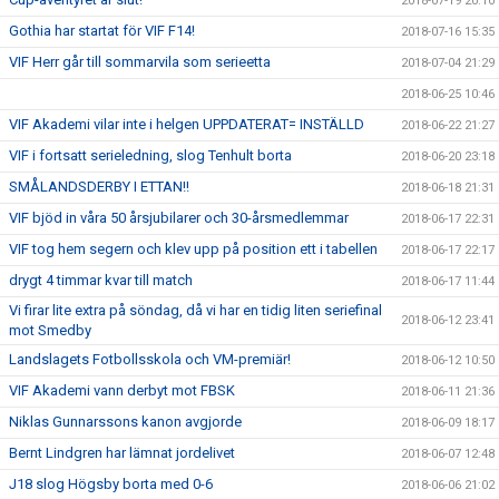
2018-07-19 20:10
Gothia har startat för VIF F14!
2018-07-16 15:35
VIF Herr går till sommarvila som serieetta
2018-07-04 21:29
2018-06-25 10:46
VIF Akademi vilar inte i helgen UPPDATERAT= INSTÄLLD
2018-06-22 21:27
VIF i fortsatt serieledning, slog Tenhult borta
2018-06-20 23:18
SMÅLANDSDERBY I ETTAN!!
2018-06-18 21:31
VIF bjöd in våra 50 årsjubilarer och 30-årsmedlemmar
2018-06-17 22:31
VIF tog hem segern och klev upp på position ett i tabellen
2018-06-17 22:17
drygt 4 timmar kvar till match
2018-06-17 11:44
Vi firar lite extra på söndag, då vi har en tidig liten seriefinal
2018-06-12 23:41
mot Smedby
Landslagets Fotbollsskola och VM-premiär!
2018-06-12 10:50
VIF Akademi vann derbyt mot FBSK
2018-06-11 21:36
Niklas Gunnarssons kanon avgjorde
2018-06-09 18:17
Bernt Lindgren har lämnat jordelivet
2018-06-07 12:48
J18 slog Högsby borta med 0-6
2018-06-06 21:02