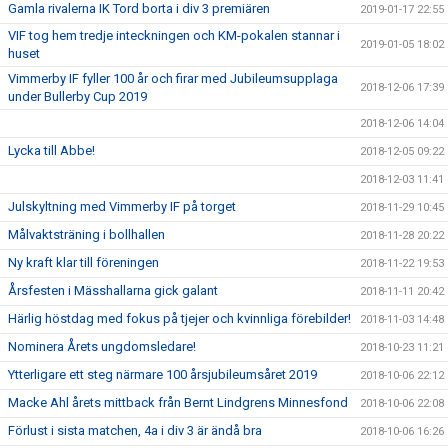
Gamla rivalerna IK Tord borta i div 3 premiären
2019-01-17 22:55
VIF tog hem tredje inteckningen och KM-pokalen stannar i
2019-01-05 18:02
huset
Vimmerby IF fyller 100 år och firar med Jubileumsupplaga
2018-12-06 17:39
under Bullerby Cup 2019
2018-12-06 14:04
Lycka till Abbe!
2018-12-05 09:22
2018-12-03 11:41
Julskyltning med Vimmerby IF på torget
2018-11-29 10:45
Målvaktsträning i bollhallen
2018-11-28 20:22
Ny kraft klar till föreningen
2018-11-22 19:53
Årsfesten i Mässhallarna gick galant
2018-11-11 20:42
Härlig höstdag med fokus på tjejer och kvinnliga förebilder!
2018-11-03 14:48
Nominera Årets ungdomsledare!
2018-10-23 11:21
Ytterligare ett steg närmare 100 årsjubileumsåret 2019
2018-10-06 22:12
Macke Ahl årets mittback från Bernt Lindgrens Minnesfond
2018-10-06 22:08
Förlust i sista matchen, 4a i div 3 är ändå bra
2018-10-06 16:26