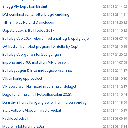
Snygg VIF-keps kan bli din!
2023-08-24 14:02
DM-semifinal väntar efter bragdvändning
2023-08-21 11:51
Till minne av Roland Danielsson
2023-08-18 20:32
Uppstart Lek & Boll födda 2017
2023-08-14 10:12
Bullerby Cup 2024-rekord med antal lag & spelglädje!
2023-08-01 07:49
QR-kod till komplett program för Bullerby Cup!
2023-07-26 10:55
Bullerby Cup-golfen för 25e gången
2023-07-24 20:22
Imponerande 400 matcher i VIF-dressen!
2023-06-14 07:05
Bullerbydagen & Eftermiddagsverksamhet
2023-05-29 11:17
Vilken härlig upplevelse!
2023-05-23 10:10
VIF-spelare till Halmstad med Smålandslaget
2023-05-16 12:17
Dags för anmälan till Fotbollsskolan 2023!
2023-05-10 10:44
Dam div 3 har rullar igång serien hemma på söndag
2023-04-14 18:29
Start FotbollsAkademi nästa vecka!
2023-04-14 10:37
Påsklovsfotboll
2023-04-06 09:59
Medlemsfakturering 2023
2023-04-05 13:34