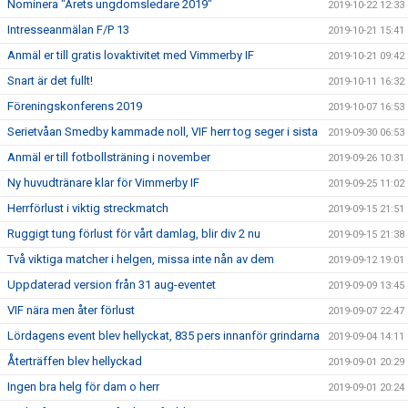
Nominera "Årets ungdomsledare 2019"
2019-10-22 12:33
Intresseanmälan F/P 13
2019-10-21 15:41
Anmäl er till gratis lovaktivitet med Vimmerby IF
2019-10-21 09:42
Snart är det fullt!
2019-10-11 16:32
Föreningskonferens 2019
2019-10-07 16:53
Serietvåan Smedby kammade noll, VIF herr tog seger i sista
2019-09-30 06:53
Anmäl er till fotbollsträning i november
2019-09-26 10:31
Ny huvudtränare klar för Vimmerby IF
2019-09-25 11:02
Herrförlust i viktig streckmatch
2019-09-15 21:51
Ruggigt tung förlust för vårt damlag, blir div 2 nu
2019-09-15 21:38
Två viktiga matcher i helgen, missa inte nån av dem
2019-09-12 19:01
Uppdaterad version från 31 aug-eventet
2019-09-09 13:45
VIF nära men åter förlust
2019-09-07 22:47
Lördagens event blev hellyckat, 835 pers innanför grindarna
2019-09-04 14:11
Återträffen blev hellyckad
2019-09-01 20:29
Ingen bra helg för dam o herr
2019-09-01 20:24