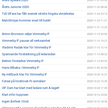
Årets spelare 2020
2020-11-27 09:55
Årets Juniorer 2020
2020-11-25 08:44
Två VIFare har fått svensk idrotts högsta utmärkelse
2020-11-24 23:13
Matchtröjan kommer snart till butik!
2020-11-23 11:21
2020-11-21 12:23
Anton Brorsson väljer Vimmerby IF
2020-11-19 20:00
Vimmerby IF pausar all verksamhet
2020-11-16 19:27
Vladimir Radak klar för Vimmerby IF
2020-11-15 15:14
Spännande förstärkning på ledarsidan
2020-11-14 08:32
Belmin förstärker Vimmerby IF
2020-11-12 09:55
Haris tillbaka i Vimmerby IF
2020-11-05 20:00
Ny mittback klar för Vimmerby IF
2020-10-29 16:27
Futsal på höstlovet-fri anmälan!
2020-10-22 14:39
VIF Dam har klart med ledare runt A-laget!
2020-10-20 17:30
Klart inför loppisen
2020-10-16 23:06
Ingen årsfest i höst
2020-10-10 18:36