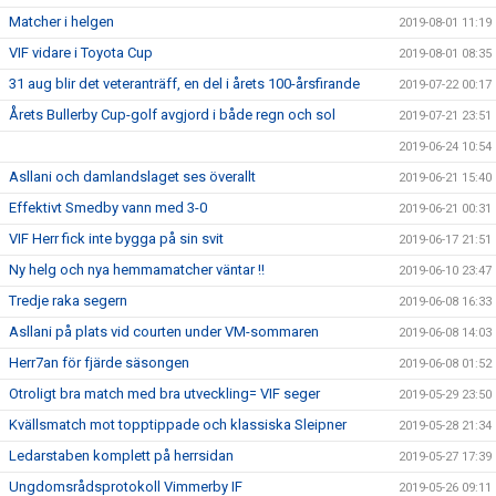
Matcher i helgen
2019-08-01 11:19
VIF vidare i Toyota Cup
2019-08-01 08:35
31 aug blir det veteranträff, en del i årets 100-årsfirande
2019-07-22 00:17
Årets Bullerby Cup-golf avgjord i både regn och sol
2019-07-21 23:51
2019-06-24 10:54
Asllani och damlandslaget ses överallt
2019-06-21 15:40
Effektivt Smedby vann med 3-0
2019-06-21 00:31
VIF Herr fick inte bygga på sin svit
2019-06-17 21:51
Ny helg och nya hemmamatcher väntar !!
2019-06-10 23:47
Tredje raka segern
2019-06-08 16:33
Asllani på plats vid courten under VM-sommaren
2019-06-08 14:03
Herr7an för fjärde säsongen
2019-06-08 01:52
Otroligt bra match med bra utveckling= VIF seger
2019-05-29 23:50
Kvällsmatch mot topptippade och klassiska Sleipner
2019-05-28 21:34
Ledarstaben komplett på herrsidan
2019-05-27 17:39
Ungdomsrådsprotokoll Vimmerby IF
2019-05-26 09:11