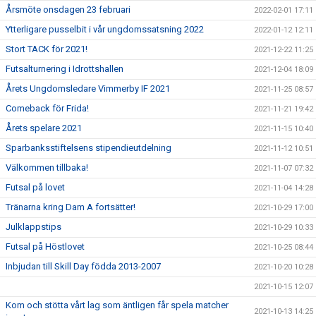
Årsmöte onsdagen 23 februari
2022-02-01 17:11
Ytterligare pusselbit i vår ungdomssatsning 2022
2022-01-12 12:11
Stort TACK för 2021!
2021-12-22 11:25
Futsalturnering i Idrottshallen
2021-12-04 18:09
Årets Ungdomsledare Vimmerby IF 2021
2021-11-25 08:57
Comeback för Frida!
2021-11-21 19:42
Årets spelare 2021
2021-11-15 10:40
Sparbanksstiftelsens stipendieutdelning
2021-11-12 10:51
Välkommen tillbaka!
2021-11-07 07:32
Futsal på lovet
2021-11-04 14:28
Tränarna kring Dam A fortsätter!
2021-10-29 17:00
Julklappstips
2021-10-29 10:33
Futsal på Höstlovet
2021-10-25 08:44
Inbjudan till Skill Day födda 2013-2007
2021-10-20 10:28
2021-10-15 12:07
Kom och stötta vårt lag som äntligen får spela matcher
2021-10-13 14:25