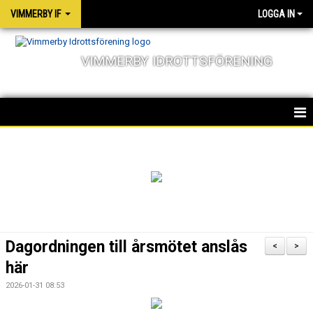
VIMMERBY IF
LOGGA IN
VIMMERBY IDROTTSFÖRENING
HEM
KALENDER
NYHETER
MATCHER
Dagordningen till årsmötet anslås
<
>
OM FÖRENINGEN
här
2026-01-31 08:53
SOCIALA ANSVAR