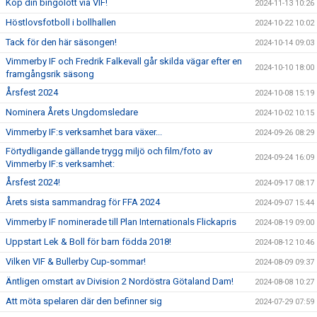
Köp din bingolott via VIF!
2024-11-13 10:26
Höstlovsfotboll i bollhallen
2024-10-22 10:02
Tack för den här säsongen!
2024-10-14 09:03
Vimmerby IF och Fredrik Falkevall går skilda vägar efter en
2024-10-10 18:00
framgångsrik säsong
Årsfest 2024
2024-10-08 15:19
Nominera Årets Ungdomsledare
2024-10-02 10:15
Vimmerby IF:s verksamhet bara växer...
2024-09-26 08:29
Förtydligande gällande trygg miljö och film/foto av
2024-09-24 16:09
Vimmerby IF:s verksamhet:
Årsfest 2024!
2024-09-17 08:17
Årets sista sammandrag för FFA 2024
2024-09-07 15:44
Vimmerby IF nominerade till Plan Internationals Flickapris
2024-08-19 09:00
Uppstart Lek & Boll för barn födda 2018!
2024-08-12 10:46
Vilken VIF & Bullerby Cup-sommar!
2024-08-09 09:37
Äntligen omstart av Division 2 Nordöstra Götaland Dam!
2024-08-08 10:27
Att möta spelaren där den befinner sig
2024-07-29 07:59