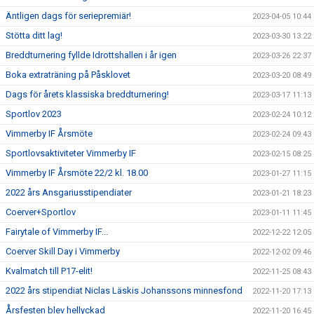
Äntligen dags för seriepremiär!
2023-04-05 10:44
Stötta ditt lag!
2023-03-30 13:22
Breddturnering fyllde Idrottshallen i år igen
2023-03-26 22:37
Boka extraträning på Påsklovet
2023-03-20 08:49
Dags för årets klassiska breddturnering!
2023-03-17 11:13
Sportlov 2023
2023-02-24 10:12
Vimmerby IF Årsmöte
2023-02-24 09:43
Sportlovsaktiviteter Vimmerby IF
2023-02-15 08:25
Vimmerby IF Årsmöte 22/2 kl. 18.00
2023-01-27 11:15
2022 års Ansgariusstipendiater
2023-01-21 18:23
Coerver+Sportlov
2023-01-11 11:45
Fairytale of Vimmerby IF...
2022-12-22 12:05
Coerver Skill Day i Vimmerby
2022-12-02 09:46
Kvalmatch till P17-elit!
2022-11-25 08:43
2022 års stipendiat Niclas Läskis Johanssons minnesfond
2022-11-20 17:13
Årsfesten blev hellyckad
2022-11-20 16:45