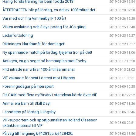
Härlig första träning för barn födda 2013
2019-08-29 19:54
ÅTERTRÄFFEN blir på lördag, en del av 100årsfirandet
2019-08-28 07:20
Var med och fira Vimmerby IF 100 år!
2019-08-26 12:28
Vilken avslutning och 3 nya poäng för JCs gäng
2019-08-25 19:40
Ledarfortbildning
2019-08-23 12:27
Riktningen klar framåt för damlaget!
2019-08-22 19:17
Ny spännande match på lördag, tjejerna tror på det!
2019-08-20 11:06
Äntligen, en go seger på hemmaplan mot Eneby
2019-08-17 18:28
Fritt inträde när vi firar 100-år tillsammans!
2019-08-13 21:02
VIF vaknade för sent i derbyt mot Högsby
2019-08-11 08:31
Föreningsdagar på Intersport
2019-08-09 10:25
Ett OAIK med flera nyförvärv i startelvan körde över VIF
2019-08-07 22:52
Anmäl era barn till Skill Day!
2019-08-07 11:26
Länsderby på lördag i Högsby
2019-08-06 09:46
VIF-supportern och sportjournalisten Roland Claesson
2019-08-03 22:51
skänkte material till VIF
På väg till invigning&#128155;&#128420;
2019-08-02 18:56