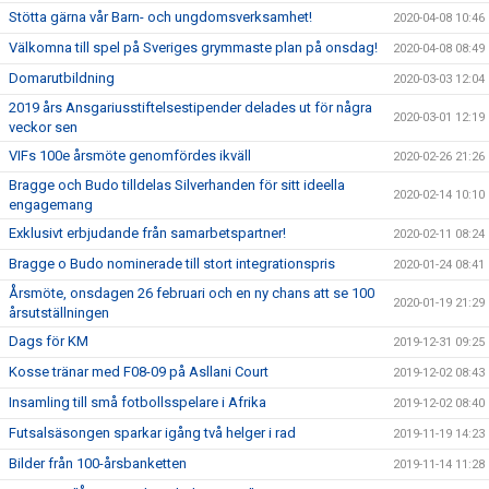
Stötta gärna vår Barn- och ungdomsverksamhet!
2020-04-08 10:46
Välkomna till spel på Sveriges grymmaste plan på onsdag!
2020-04-08 08:49
Domarutbildning
2020-03-03 12:04
2019 års Ansgariusstiftelsestipender delades ut för några
2020-03-01 12:19
veckor sen
VIFs 100e årsmöte genomfördes ikväll
2020-02-26 21:26
Bragge och Budo tilldelas Silverhanden för sitt ideella
2020-02-14 10:10
engagemang
Exklusivt erbjudande från samarbetspartner!
2020-02-11 08:24
Bragge o Budo nominerade till stort integrationspris
2020-01-24 08:41
Årsmöte, onsdagen 26 februari och en ny chans att se 100
2020-01-19 21:29
årsutställningen
Dags för KM
2019-12-31 09:25
Kosse tränar med F08-09 på Asllani Court
2019-12-02 08:43
Insamling till små fotbollsspelare i Afrika
2019-12-02 08:40
Futsalsäsongen sparkar igång två helger i rad
2019-11-19 14:23
Bilder från 100-årsbanketten
2019-11-14 11:28