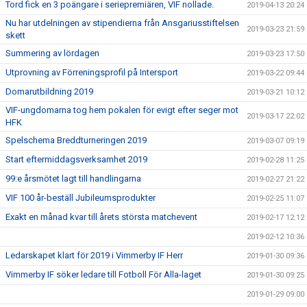
Tord fick en 3 poängare i seriepremiären, VIF nollade.
2019-04-13 20:24
Nu har utdelningen av stipendierna från Ansgariusstiftelsen
2019-03-23 21:59
skett
Summering av lördagen
2019-03-23 17:50
Utprovning av Förreningsprofil på Intersport
2019-03-22 09:44
Domarutbildning 2019
2019-03-21 10:12
VIF-ungdomarna tog hem pokalen för evigt efter seger mot
2019-03-17 22:02
HFK
Spelschema Breddturneringen 2019
2019-03-07 09:19
Start eftermiddagsverksamhet 2019
2019-02-28 11:25
99:e årsmötet lagt till handlingarna
2019-02-27 21:22
VIF 100 år-beställ Jubileumsprodukter
2019-02-25 11:07
Exakt en månad kvar till årets största matchevent
2019-02-17 12:12
2019-02-12 10:36
Ledarskapet klart för 2019 i Vimmerby IF Herr
2019-01-30 09:36
Vimmerby IF söker ledare till Fotboll För Alla-laget
2019-01-30 09:25
2019-01-29 09:00