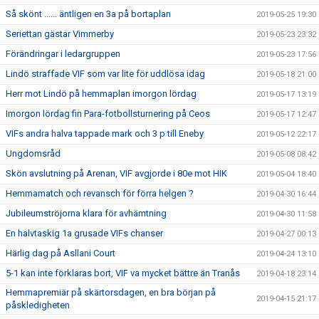
Så skönt ...... äntligen en 3a på bortaplan
2019-05-25 19:30
Seriettan gästar Vimmerby
2019-05-23 23:32
Förändringar i ledargruppen
2019-05-23 17:56
Lindö straffade VIF som var lite för uddlösa idag
2019-05-18 21:00
Herr mot Lindö på hemmaplan imorgon lördag
2019-05-17 13:19
Imorgon lördag fin Para-fotbollsturnering på Ceos
2019-05-17 12:47
VIFs andra halva tappade mark och 3 p till Eneby
2019-05-12 22:17
Ungdomsråd
2019-05-08 08:42
Skön avslutning på Arenan, VIF avgjorde i 80e mot HIK
2019-05-04 18:40
Hemmamatch och revansch för förra helgen ?
2019-04-30 16:44
Jubileumströjorna klara för avhämtning
2019-04-30 11:58
En halvtaskig 1a grusade VIFs chanser
2019-04-27 00:13
Härlig dag på Asllani Court
2019-04-24 13:10
5-1 kan inte förklaras bort, VIF va mycket bättre än Tranås
2019-04-18 23:14
Hemmapremiär på skärtorsdagen, en bra början på
2019-04-15 21:17
påskledigheten