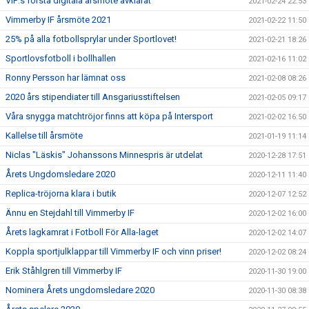
VIF:s första digitala årsmöte avklarat
2021-02-24 22:53
Vimmerby IF årsmöte 2021
2021-02-22 11:50
25% på alla fotbollsprylar under Sportlovet!
2021-02-21 18:26
Sportlovsfotboll i bollhallen
2021-02-16 11:02
Ronny Persson har lämnat oss
2021-02-08 08:26
2020 års stipendiater till Ansgariusstiftelsen
2021-02-05 09:17
Våra snygga matchtröjor finns att köpa på Intersport
2021-02-02 16:50
Kallelse till årsmöte
2021-01-19 11:14
Niclas "Läskis" Johanssons Minnespris är utdelat
2020-12-28 17:51
Årets Ungdomsledare 2020
2020-12-11 11:40
Replica-tröjorna klara i butik
2020-12-07 12:52
Ännu en Stejdahl till Vimmerby IF
2020-12-02 16:00
Årets lagkamrat i Fotboll För Alla-laget
2020-12-02 14:07
Koppla sportjulklappar till Vimmerby IF och vinn priser!
2020-12-02 08:24
Erik Ståhlgren till Vimmerby IF
2020-11-30 19:00
Nominera Årets ungdomsledare 2020
2020-11-30 08:38