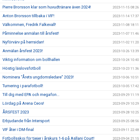
Pierre Brorsson klar som huvudtränare även 2024!
2023-11-15 08:26
Anton Brorsson tillbaka i VIF!
2023-11-14 17:37
Välkommen, Fredrik Falkevall!
2023-11-08 18:11
Påminnelse anmälan till årsfest!
2023-11-07 11:46
Nyförvärv på herrsidan!
2023-11-02 11:20
Anmälan årsfest 2023!
2023-10-26 13:39
Viktig information om bollhallen
2023-10-24 10:40
Höstig läslovsfotboll
2023-10-23 11:36
Nominera "Årets ungdomsledare" 2023!
2023-10-06 10:51
Turnering i parafotboll!
2023-10-05 17:42
Till dig med EPA och megafon...
2023-09-29 11:19
Lördag på Arena Ceos!
2023-09-29 10:29
ÅRSFEST 2023
2023-09-28 10:25
Erbjudande från Intersport
2023-09-25 08:56
VIF åter i DM-final
2023-09-11 22:48
Fotbollsskoj för tjejer i årskurs 1-6 på Asllani Court!
2023-09-04 21:15