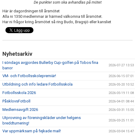
De punkter som ska avhandlas på mötet
BARN & UNGDOMSVERKSAMHET
Här är dagordningen till årsmötet
Alla ni 1350 medlemmar är härmed välkomna till årsmötet.
STÖTTA VIF
Har ni frågor kring årsmötet så ring Budo, Bragsjö eller kansliet
KONTAKT / BOKNING
Nyhetsarkiv
I söndags avgjordes Bullerby Cup-golfen på Tobos fina
2026-07-27 13:53
banor
VM- och Fotbollsskolepremiär!
2026-06-15 07:01
Utbildning och info ledare Fotbollsskola
2026-05-20 10:52
Fotbollsskola 2026
2026-05-19 11:08
PåsklovsFotboll
2026-04-01 08:44
Medlemsavgift 2026
2026-03-31 15:05
Utprovning av föreningskläder under helgens
2026-03-25 11:01
breddturnering!
Var uppmärksam på fejkade mail!
2026-03-04 15:47