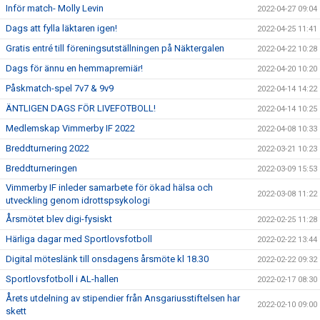
Inför match- Molly Levin
2022-04-27 09:04
Dags att fylla läktaren igen!
2022-04-25 11:41
Gratis entré till föreningsutställningen på Näktergalen
2022-04-22 10:28
Dags för ännu en hemmapremiär!
2022-04-20 10:20
Påskmatch-spel 7v7 & 9v9
2022-04-14 14:22
ÄNTLIGEN DAGS FÖR LIVEFOTBOLL!
2022-04-14 10:25
Medlemskap Vimmerby IF 2022
2022-04-08 10:33
Breddturnering 2022
2022-03-21 10:23
Breddturneringen
2022-03-09 15:53
Vimmerby IF inleder samarbete för ökad hälsa och
2022-03-08 11:22
utveckling genom idrottspsykologi
Årsmötet blev digi-fysiskt
2022-02-25 11:28
Härliga dagar med Sportlovsfotboll
2022-02-22 13:44
Digital möteslänk till onsdagens årsmöte kl 18.30
2022-02-22 09:32
Sportlovsfotboll i AL-hallen
2022-02-17 08:30
Årets utdelning av stipendier från Ansgariusstiftelsen har
2022-02-10 09:00
skett