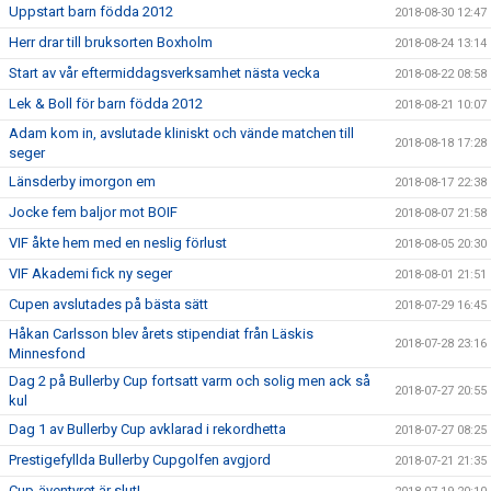
Uppstart barn födda 2012
2018-08-30 12:47
Herr drar till bruksorten Boxholm
2018-08-24 13:14
Start av vår eftermiddagsverksamhet nästa vecka
2018-08-22 08:58
Lek & Boll för barn födda 2012
2018-08-21 10:07
Adam kom in, avslutade kliniskt och vände matchen till
2018-08-18 17:28
seger
Länsderby imorgon em
2018-08-17 22:38
Jocke fem baljor mot BOIF
2018-08-07 21:58
VIF åkte hem med en neslig förlust
2018-08-05 20:30
VIF Akademi fick ny seger
2018-08-01 21:51
Cupen avslutades på bästa sätt
2018-07-29 16:45
Håkan Carlsson blev årets stipendiat från Läskis
2018-07-28 23:16
Minnesfond
Dag 2 på Bullerby Cup fortsatt varm och solig men ack så
2018-07-27 20:55
kul
Dag 1 av Bullerby Cup avklarad i rekordhetta
2018-07-27 08:25
Prestigefyllda Bullerby Cupgolfen avgjord
2018-07-21 21:35
Cup-äventyret är slut!