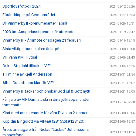
Sportlovsfotboll 2024
2024-02-12 08:26
Förändringar på Ceosområdet
2024-01-27 16:53
Bli Vimmerby IF-prenumeranter i april!
2024-01-26 10:31
2023 års Ansgariusstipendier är utdelade
2024-01-19 22:47
Vimmerby IF - Årsmöte onsdagen 21 februari
2024-01-16 12:15
Sista viktiga pusselbiten är lagd!
2024-01-08 19:00
VIF vann KM i Futsal
2024-01-06 21:43
Oskar Stejdahl tillbaka i VIF!
2024-01-04 13:25
Till minne av Kjell Andersson
2023-12-31 21:54
Albin Gustafsson klar för VIF!
2023-12-21 15:07
Vimmerby IF tackar och önskar God jul & Gott nytt!
2023-12-21 13:05
Få hjälp av VIF Dam att slå in dina julklappar under
2023-12-14 07:38
tomtenatta!
Klart med assisterande för våra Division 2-damer!
2023-12-08 10:06
Köp din Bingolott via VIF!&#128155;&#128420;
2023-12-06 15:57
Årets pristagare från Niclas "Läskis" Johanssons
2023-11-19 11:56
minnesfond