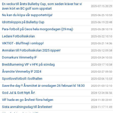
En vecka till årets Bullerby Cup, som seden kräver har vi
2025-07-15 20:29
även kört en BC golf som uppstart
Nu kan du köpa vår supportertröja!
2025-06-25 10:53
Idrottsloppis på Bullerby Cup
2025-06-19 23:48
Para-fotboll på Ceos hela morgondagen (29 maj)
2025-05-28 10:19
Ledare Fotbollsskolan
2025-05-22 10:10
VIKTIGT - Bluffmejl i omlopp!
2025-05-21 14:36
Anmälan till Fotbollsskolan 2025 öppen!
2025-05-12 09:58
Domarkurs Vimmerby IF
2025-03-24 10:55
Breddturnering VIF v HFK på söndag
2025-03-17 10:58
Årsmöte Vimmerby IF 2024
2025-02-27 09:50
Sportlovsfotboll i bollhallen
2025-02-06 15:53
Save the day !! Årsmötet är onsdagen 26 februari kl 18.30
2025-01-03 12:10
God Jul & Gott Nytt År!
2024-12-24 06:56
VIF hade en go årsfest förra helgen
2024-11-30 23:41
Sista anmälningsdag till årsfesten!
2024-11-17 11:49