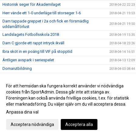
Historisk seger för Akademilaget
2018-04-22 22:23
Herr vände ett 1-0 underläge till storseger 1-6
2018-04-21 19:53
Dam tappade greppet i 2a och fick en försmädlig
2018-04-21 19:50
uddamålförlust
Landslagets Fotbollsskola 2018
2018-04-19 15:35
Dam C gjorde ett rappt intryck ikväll
2018-04-18 23:26
Ibra sköt in en poäng till VIF på stopptid
2018-04-14 16:51
Äntligen avspark i seriespelet
2018-04-13 12:09
Domarutbildning
2018-04-03 08:44
Helt klart att Håkan blir huvudtränare för VIF Dam
2018-03-22 22:27
Succé igen, breddturneringens charm står sig över tid
För att hemsidan ska fungera korrekt använder vi nödvändiga
2018-03-20 22:39
cookies från SportAdmin. Dessa går inte att stänga av.
Då var det dags att sparka igång Breddturneringen
2018-03-15 14:11
Föreningen kan också använda frivilliga cookies, t.ex. för statistik
SM-dagarna avslutades med optimal glädje
2018-03-11 17:46
eller marknadsföring. Du väljer själv om du vill acceptera dessa.
Vimmerby Sparbank och Vimmerby IF arrangerar återigen
Anpassa dina val
2018-03-08 23:11
breddturneringen
Bra fart och 3 matcher i helgen!
Acceptera nödvändiga
Acceptera alla
2018-03-06 22:23
Årsmötet avslutat
2018-02-28 22:07