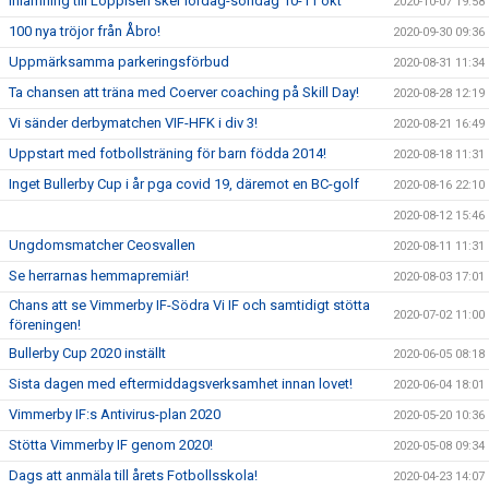
Inlämning till Loppisen sker lördag-söndag 10-11 okt
2020-10-07 19:58
100 nya tröjor från Åbro!
2020-09-30 09:36
Uppmärksamma parkeringsförbud
2020-08-31 11:34
Ta chansen att träna med Coerver coaching på Skill Day!
2020-08-28 12:19
Vi sänder derbymatchen VIF-HFK i div 3!
2020-08-21 16:49
Uppstart med fotbollsträning för barn födda 2014!
2020-08-18 11:31
Inget Bullerby Cup i år pga covid 19, däremot en BC-golf
2020-08-16 22:10
2020-08-12 15:46
Ungdomsmatcher Ceosvallen
2020-08-11 11:31
Se herrarnas hemmapremiär!
2020-08-03 17:01
Chans att se Vimmerby IF-Södra Vi IF och samtidigt stötta
2020-07-02 11:00
föreningen!
Bullerby Cup 2020 inställt
2020-06-05 08:18
Sista dagen med eftermiddagsverksamhet innan lovet!
2020-06-04 18:01
Vimmerby IF:s Antivirus-plan 2020
2020-05-20 10:36
Stötta Vimmerby IF genom 2020!
2020-05-08 09:34
Dags att anmäla till årets Fotbollsskola!
2020-04-23 14:07