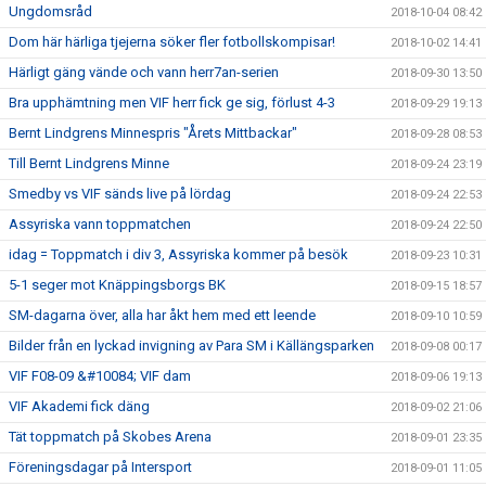
Ungdomsråd
2018-10-04 08:42
Dom här härliga tjejerna söker fler fotbollskompisar!
2018-10-02 14:41
Härligt gäng vände och vann herr7an-serien
2018-09-30 13:50
Bra upphämtning men VIF herr fick ge sig, förlust 4-3
2018-09-29 19:13
Bernt Lindgrens Minnespris "Årets Mittbackar"
2018-09-28 08:53
Till Bernt Lindgrens Minne
2018-09-24 23:19
Smedby vs VIF sänds live på lördag
2018-09-24 22:53
Assyriska vann toppmatchen
2018-09-24 22:50
idag = Toppmatch i div 3, Assyriska kommer på besök
2018-09-23 10:31
5-1 seger mot Knäppingsborgs BK
2018-09-15 18:57
SM-dagarna över, alla har åkt hem med ett leende
2018-09-10 10:59
Bilder från en lyckad invigning av Para SM i Källängsparken
2018-09-08 00:17
VIF F08-09 &#10084; VIF dam
2018-09-06 19:13
VIF Akademi fick däng
2018-09-02 21:06
Tät toppmatch på Skobes Arena
2018-09-01 23:35
Föreningsdagar på Intersport
2018-09-01 11:05