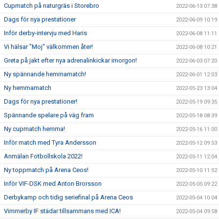
Cupmatch på naturgräs i Storebro
2022-06-13 07:38
Dags för nya prestationer
2022-06-09 10:19
Inför derby-intervju med Haris
2022-06-08 11:11
Vi hälsar "Moj" välkommen åter!
2022-06-08 10:21
Greta på jakt efter nya adrenalinkickar imorgon!
2022-06-03 07:20
Ny spännande hemmamatch!
2022-06-01 12:03
Ny hemmamatch
2022-05-23 13:04
Dags för nya prestationer!
2022-05-19 09:35
Spännande spelare på väg fram
2022-05-18 08:39
Ny cupmatch hemma!
2022-05-16 11:00
Inför match med Tyra Andersson
2022-05-12 09:53
Anmälan Fotbollskola 2022!
2022-05-11 12:04
Ny toppmatch på Arena Ceos!
2022-05-10 11:52
Inför VIF-DSK med Anton Brorsson
2022-05-05 09:22
Derbykamp och tidig seriefinal på Arena Ceos
2022-05-04 10:04
Vimmerby IF städar tillsammans med ICA!
2022-05-04 09:58