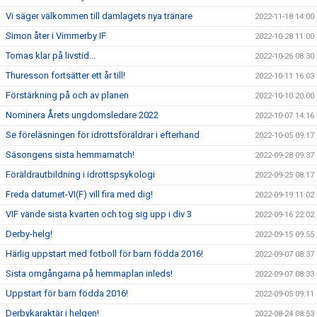
Vi säger välkommen till damlagets nya tränare
2022-11-18 14:00
Simon åter i Vimmerby IF
2022-10-28 11:00
Tomas klar på livstid...
2022-10-26 08:30
Thuresson fortsätter ett år till!
2022-10-11 16:03
Förstärkning på och av planen
2022-10-10 20:00
Nominera Årets ungdomsledare 2022
2022-10-07 14:16
Se föreläsningen för idrottsföräldrar i efterhand
2022-10-05 09:17
Säsongens sista hemmamatch!
2022-09-28 09:37
Föräldrautbildning i idrottspsykologi
2022-09-25 08:17
Freda datumet-VI(F) vill fira med dig!
2022-09-19 11:02
VIF vände sista kvarten och tog sig upp i div 3
2022-09-16 22:02
Derby-helg!
2022-09-15 09:55
Härlig uppstart med fotboll för barn födda 2016!
2022-09-07 08:37
Sista omgångarna på hemmaplan inleds!
2022-09-07 08:33
Uppstart för barn födda 2016!
2022-09-05 09:11
Derbykaraktär i helgen!
2022-08-24 08:53