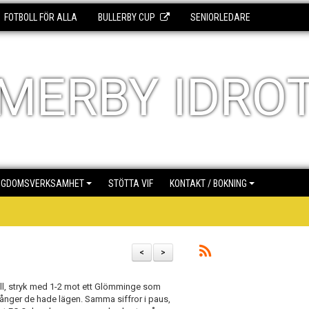
FOTBOLL FÖR ALLA
BULLERBY CUP
SENIORLEDARE
MERBY IDRO
NGDOMSVERKSAMHET
STÖTTA VIF
KONTAKT / BOKNING
<
>
oll, stryk med 1-2 mot ett Glömminge som
 gånger de hade lägen. Samma siffror i paus,