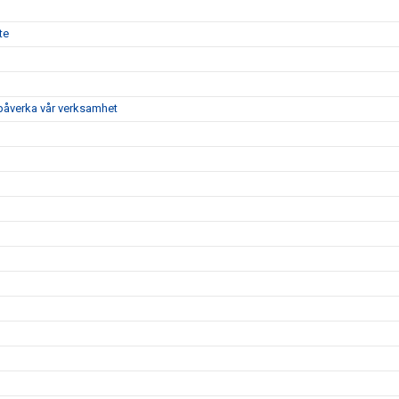
te
 påverka vår verksamhet