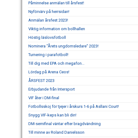
Påminnelse anmälan till årsfest!
Nyförvärv på herrsidan!
Anmälan årsfest 2023!
Viktig information om bollhallen
Höstig läslovsfotboll
Nominera "Årets ungdomsledare" 2023!
Turnering i parafotboll!
Till dig med EPA och megafon...
Lördag på Arena Ceos!
ÅRSFEST 2023
Erbjudande från Intersport
VIF åter i DM-final
Fotbollsskoj för tjejer i årskurs 1-6 på Asllani Court!
Snygg VIF-keps kan bli din!
DM-semifinal väntar efter bragdvändning
Till minne av Roland Danielsson