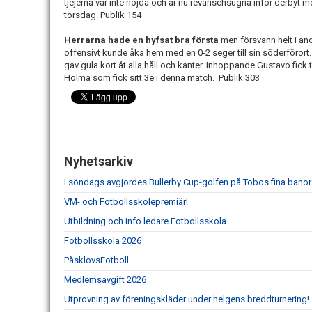
tjejerna var inte nöjda och är nu revanschsugna inför derby
torsdag. Publik 154
Herrarna hade en hyfsat bra första
men försvann helt i an
offensivt kunde åka hem med en 0-2 seger till sin söderförort. 
gav gula kort åt alla håll och kanter. Inhoppande Gustavo fick
Holma som fick sitt 3e i denna match. Publik 303
Nyhetsarkiv
I söndags avgjordes Bullerby Cup-golfen på Tobos fina banor
VM- och Fotbollsskolepremiär!
Utbildning och info ledare Fotbollsskola
Fotbollsskola 2026
PåsklovsFotboll
Medlemsavgift 2026
Utprovning av föreningskläder under helgens breddturnering!