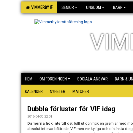
VIMMERBY IF
SENIOR
UNGDOM
BARN
VIM
HEM
OM FÖRENINGEN
SOCIALA ANSVAR
BARN & U
KALENDER
NYHETER
MATCHER
Dubbla förluster för VIF idag
2016-04-30 22:01
Damerna fick inte till
det fullt ut och fick en premiär med m
absolut inte var bättre än VIF men var kyliga och distinkta de