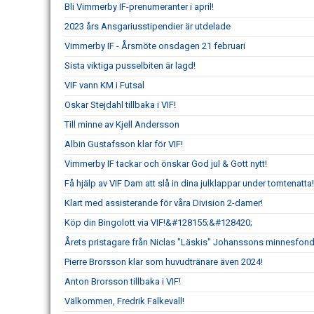
Bli Vimmerby IF-prenumeranter i april!
2023 års Ansgariusstipendier är utdelade
Vimmerby IF - Årsmöte onsdagen 21 februari
Sista viktiga pusselbiten är lagd!
VIF vann KM i Futsal
Oskar Stejdahl tillbaka i VIF!
Till minne av Kjell Andersson
Albin Gustafsson klar för VIF!
Vimmerby IF tackar och önskar God jul & Gott nytt!
Få hjälp av VIF Dam att slå in dina julklappar under tomtenatta!
Klart med assisterande för våra Division 2-damer!
Köp din Bingolott via VIF!&#128155;&#128420;
Årets pristagare från Niclas "Läskis" Johanssons minnesfon
Pierre Brorsson klar som huvudtränare även 2024!
Anton Brorsson tillbaka i VIF!
Välkommen, Fredrik Falkevall!