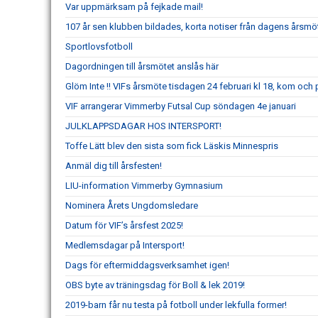
Var uppmärksam på fejkade mail!
107 år sen klubben bildades, korta notiser från dagens årsmö
Sportlovsfotboll
Dagordningen till årsmötet anslås här
Glöm Inte !! VIFs årsmöte tisdagen 24 februari kl 18, kom och
VIF arrangerar Vimmerby Futsal Cup söndagen 4e januari
JULKLAPPSDAGAR HOS INTERSPORT!
Toffe Lätt blev den sista som fick Läskis Minnespris
Anmäl dig till årsfesten!
LIU-information Vimmerby Gymnasium
Nominera Årets Ungdomsledare
Datum för VIF’s årsfest 2025!
Medlemsdagar på Intersport!
Dags för eftermiddagsverksamhet igen!
OBS byte av träningsdag för Boll & lek 2019!
2019-barn får nu testa på fotboll under lekfulla former!