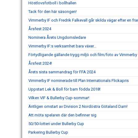
Höstlovsfotboll i bollhallen
Tack för den här säsongen!
Vimmerby IF och Fredrik Falkevall går skilda vägar efter en 
Årsfest 2024
Nominera Årets Ungdomsledare
Vimmerby IF:s verksamhet bara växer...
Förtydligande gällande trygg miljö och film/foto av Vimmerby 
Årsfest 2024!
Årets sista sammandrag för FFA 2024
Vimmerby IF nominerade till Plan Internationals Flickapris
Uppstart Lek & Boll för barn födda 2018!
Vilken VIF & Bullerby Cup-sommar!
Äntligen omstart av Division 2 Nordöstra Götaland Dam!
Att möta spelaren där den befinner sig
50/50-lotteri under Bullerby Cup
Parkering Bullerby Cup