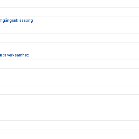
framgångsrik säsong
IF:s verksamhet: