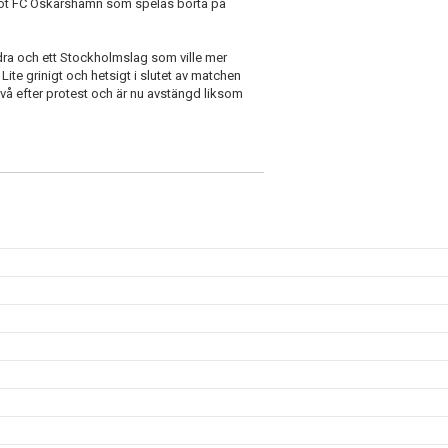
t mot FC Oskarshamn som spelas borta på
dra och ett Stockholmslag som ville mer
Lite grinigt och hetsigt i slutet av matchen
 två efter protest och är nu avstängd liksom