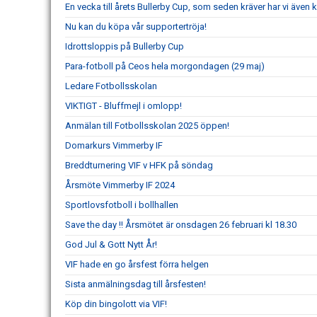
En vecka till årets Bullerby Cup, som seden kräver har vi även
Nu kan du köpa vår supportertröja!
Idrottsloppis på Bullerby Cup
Para-fotboll på Ceos hela morgondagen (29 maj)
Ledare Fotbollsskolan
VIKTIGT - Bluffmejl i omlopp!
Anmälan till Fotbollsskolan 2025 öppen!
Domarkurs Vimmerby IF
Breddturnering VIF v HFK på söndag
Årsmöte Vimmerby IF 2024
Sportlovsfotboll i bollhallen
Save the day !! Årsmötet är onsdagen 26 februari kl 18.30
God Jul & Gott Nytt År!
VIF hade en go årsfest förra helgen
Sista anmälningsdag till årsfesten!
Köp din bingolott via VIF!