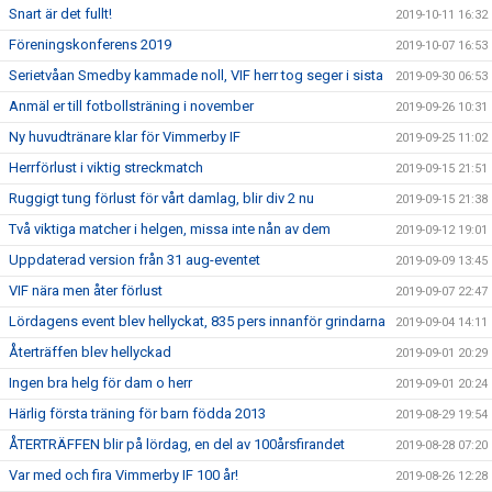
Snart är det fullt!
2019-10-11 16:32
Föreningskonferens 2019
2019-10-07 16:53
Serietvåan Smedby kammade noll, VIF herr tog seger i sista
2019-09-30 06:53
Anmäl er till fotbollsträning i november
2019-09-26 10:31
Ny huvudtränare klar för Vimmerby IF
2019-09-25 11:02
Herrförlust i viktig streckmatch
2019-09-15 21:51
Ruggigt tung förlust för vårt damlag, blir div 2 nu
2019-09-15 21:38
Två viktiga matcher i helgen, missa inte nån av dem
2019-09-12 19:01
Uppdaterad version från 31 aug-eventet
2019-09-09 13:45
VIF nära men åter förlust
2019-09-07 22:47
Lördagens event blev hellyckat, 835 pers innanför grindarna
2019-09-04 14:11
Återträffen blev hellyckad
2019-09-01 20:29
Ingen bra helg för dam o herr
2019-09-01 20:24
Härlig första träning för barn födda 2013
2019-08-29 19:54
ÅTERTRÄFFEN blir på lördag, en del av 100årsfirandet
2019-08-28 07:20
Var med och fira Vimmerby IF 100 år!
2019-08-26 12:28