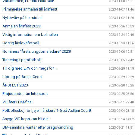
Välkommen, Fredrik Falkevall!
2023-11-08 18:11
Påminnelse anmälan till årsfest!
2023-11-07 11:46
Nyförvärv på herrsidan!
2023-11-02 11:20
Anmälan årsfest 2023!
2023-10-26 13:39
Viktig information om bollhallen
2023-10-24 10:40
Höstig läslovsfotboll
2023-10-23 11:36
Nominera "Årets ungdomsledare" 2023!
2023-10-06 10:51
Turnering i parafotboll!
2023-10-05 17:42
Till dig med EPA och megafon...
2023-09-29 11:19
Lördag på Arena Ceos!
2023-09-29 10:29
ÅRSFEST 2023
2023-09-28 10:25
Erbjudande från Intersport
2023-09-25 08:56
VIF åter i DM-final
2023-09-11 22:48
Fotbollsskoj för tjejer i årskurs 1-6 på Asllani Court!
2023-09-04 21:15
Snygg VIF-keps kan bli din!
2023-08-24 14:02
DM-semifinal väntar efter bragdvändning
2023-08-21 11:51