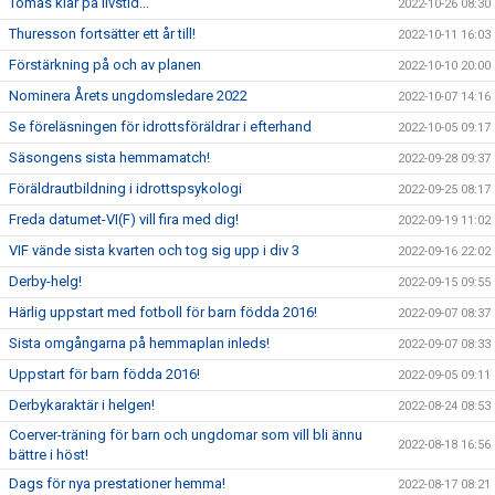
Tomas klar på livstid...
2022-10-26 08:30
Thuresson fortsätter ett år till!
2022-10-11 16:03
Förstärkning på och av planen
2022-10-10 20:00
Nominera Årets ungdomsledare 2022
2022-10-07 14:16
Se föreläsningen för idrottsföräldrar i efterhand
2022-10-05 09:17
Säsongens sista hemmamatch!
2022-09-28 09:37
Föräldrautbildning i idrottspsykologi
2022-09-25 08:17
Freda datumet-VI(F) vill fira med dig!
2022-09-19 11:02
VIF vände sista kvarten och tog sig upp i div 3
2022-09-16 22:02
Derby-helg!
2022-09-15 09:55
Härlig uppstart med fotboll för barn födda 2016!
2022-09-07 08:37
Sista omgångarna på hemmaplan inleds!
2022-09-07 08:33
Uppstart för barn födda 2016!
2022-09-05 09:11
Derbykaraktär i helgen!
2022-08-24 08:53
Coerver-träning för barn och ungdomar som vill bli ännu
2022-08-18 16:56
bättre i höst!
Dags för nya prestationer hemma!
2022-08-17 08:21