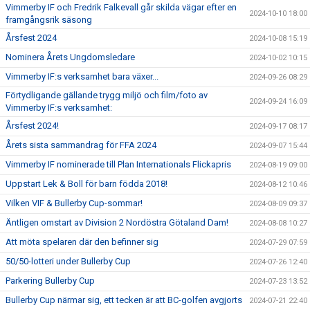
Vimmerby IF och Fredrik Falkevall går skilda vägar efter en
2024-10-10 18:00
framgångsrik säsong
Årsfest 2024
2024-10-08 15:19
Nominera Årets Ungdomsledare
2024-10-02 10:15
Vimmerby IF:s verksamhet bara växer...
2024-09-26 08:29
Förtydligande gällande trygg miljö och film/foto av
2024-09-24 16:09
Vimmerby IF:s verksamhet:
Årsfest 2024!
2024-09-17 08:17
Årets sista sammandrag för FFA 2024
2024-09-07 15:44
Vimmerby IF nominerade till Plan Internationals Flickapris
2024-08-19 09:00
Uppstart Lek & Boll för barn födda 2018!
2024-08-12 10:46
Vilken VIF & Bullerby Cup-sommar!
2024-08-09 09:37
Äntligen omstart av Division 2 Nordöstra Götaland Dam!
2024-08-08 10:27
Att möta spelaren där den befinner sig
2024-07-29 07:59
50/50-lotteri under Bullerby Cup
2024-07-26 12:40
Parkering Bullerby Cup
2024-07-23 13:52
Bullerby Cup närmar sig, ett tecken är att BC-golfen avgjorts
2024-07-21 22:40