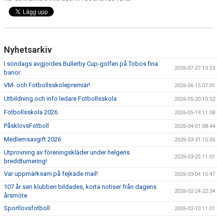
Nyhetsarkiv
I söndags avgjordes Bullerby Cup-golfen på Tobos fina
2026-07-27 13:53
banor
VM- och Fotbollsskolepremiär!
2026-06-15 07:01
Utbildning och info ledare Fotbollsskola
2026-05-20 10:52
Fotbollsskola 2026
2026-05-19 11:08
PåsklovsFotboll
2026-04-01 08:44
Medlemsavgift 2026
2026-03-31 15:05
Utprovning av föreningskläder under helgens
2026-03-25 11:01
breddturnering!
Var uppmärksam på fejkade mail!
2026-03-04 15:47
107 år sen klubben bildades, korta notiser från dagens
2026-02-24 22:34
årsmöte
Sportlovsfotboll
2026-02-10 11:01