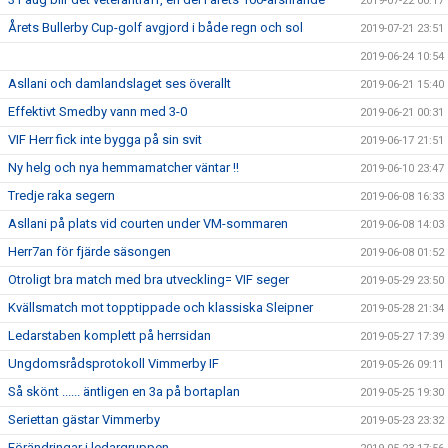
2019-07-22 00:17
Årets Bullerby Cup-golf avgjord i både regn och sol
2019-07-21 23:51
2019-06-24 10:54
Asllani och damlandslaget ses överallt
2019-06-21 15:40
Effektivt Smedby vann med 3-0
2019-06-21 00:31
VIF Herr fick inte bygga på sin svit
2019-06-17 21:51
Ny helg och nya hemmamatcher väntar !!
2019-06-10 23:47
Tredje raka segern
2019-06-08 16:33
Asllani på plats vid courten under VM-sommaren
2019-06-08 14:03
Herr7an för fjärde säsongen
2019-06-08 01:52
Otroligt bra match med bra utveckling= VIF seger
2019-05-29 23:50
Kvällsmatch mot topptippade och klassiska Sleipner
2019-05-28 21:34
Ledarstaben komplett på herrsidan
2019-05-27 17:39
Ungdomsrådsprotokoll Vimmerby IF
2019-05-26 09:11
Så skönt ...... äntligen en 3a på bortaplan
2019-05-25 19:30
Seriettan gästar Vimmerby
2019-05-23 23:32
Förändringar i ledargruppen