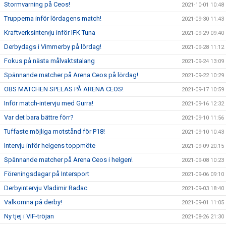
Stormvarning på Ceos!
2021-10-01 10:48
Trupperna inför lördagens match!
2021-09-30 11:43
Kraftverksintervju inför IFK Tuna
2021-09-29 09:40
Derbydags i Vimmerby på lördag!
2021-09-28 11:12
Fokus på nästa målvaktstalang
2021-09-24 13:09
Spännande matcher på Arena Ceos på lördag!
2021-09-22 10:29
OBS MATCHEN SPELAS PÅ ARENA CEOS!
2021-09-17 10:59
Inför match-intervju med Gurra!
2021-09-16 12:32
Var det bara bättre förr?
2021-09-10 11:56
Tuffaste möjliga motstånd för P18!
2021-09-10 10:43
Intervju inför helgens toppmöte
2021-09-09 20:15
Spännande matcher på Arena Ceos i helgen!
2021-09-08 10:23
Föreningsdagar på Intersport
2021-09-06 09:10
Derbyintervju Vladimir Radac
2021-09-03 18:40
Välkomna på derby!
2021-09-01 11:05
Ny tjej i VIF-tröjan
2021-08-26 21:30