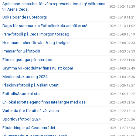
Spännande matcher för våra representationslag! Välkomna
2024-06-24 12:29
till Arena Ceos!
Boka boende i Göteborg!
2024-06-18 11:21
Dags för sommarens Fotbollsskola-anmäl er nu!
2024-05-13 11:02
Para-fotboll på Ceos imorgon torsdag
2024-05-08 10:19
Hemmamatcher för våra A-lag i helgen!
2024-05-08 07:33
Premiär för Gåfotboll!
2024-04-23 09:33
Föreningsdagar på Intersport!
2024-04-22 11:06
Grymma VIF-produkter finns nu att köpa!
2024-04-08 09:49
Medlemsfakturering 2024
2024-04-03 08:36
Påsklovsfotboll på Asllani Court
2024-03-26 12:27
FotbollsAkademi-start
2024-03-04 10:22
En lokal idrottslegend finns inte längre med oss
2024-03-03 21:36
Vartenda öre för att nå vår vision...
2024-02-22 16:14
Sportlovsfotboll 2024
2024-02-12 08:26
Förändringar på Ceosområdet
2024-01-27 16:53