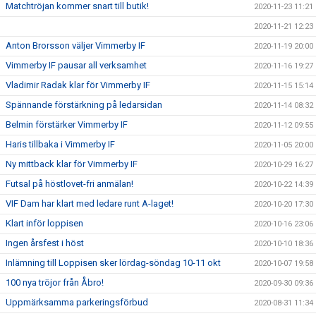
Matchtröjan kommer snart till butik!
2020-11-23 11:21
2020-11-21 12:23
Anton Brorsson väljer Vimmerby IF
2020-11-19 20:00
Vimmerby IF pausar all verksamhet
2020-11-16 19:27
Vladimir Radak klar för Vimmerby IF
2020-11-15 15:14
Spännande förstärkning på ledarsidan
2020-11-14 08:32
Belmin förstärker Vimmerby IF
2020-11-12 09:55
Haris tillbaka i Vimmerby IF
2020-11-05 20:00
Ny mittback klar för Vimmerby IF
2020-10-29 16:27
Futsal på höstlovet-fri anmälan!
2020-10-22 14:39
VIF Dam har klart med ledare runt A-laget!
2020-10-20 17:30
Klart inför loppisen
2020-10-16 23:06
Ingen årsfest i höst
2020-10-10 18:36
Inlämning till Loppisen sker lördag-söndag 10-11 okt
2020-10-07 19:58
100 nya tröjor från Åbro!
2020-09-30 09:36
Uppmärksamma parkeringsförbud
2020-08-31 11:34