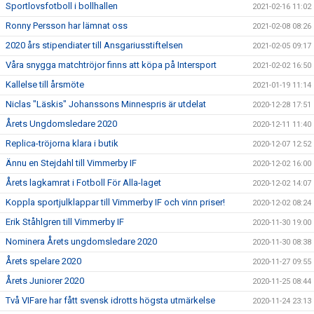
Sportlovsfotboll i bollhallen
2021-02-16 11:02
Ronny Persson har lämnat oss
2021-02-08 08:26
2020 års stipendiater till Ansgariusstiftelsen
2021-02-05 09:17
Våra snygga matchtröjor finns att köpa på Intersport
2021-02-02 16:50
Kallelse till årsmöte
2021-01-19 11:14
Niclas "Läskis" Johanssons Minnespris är utdelat
2020-12-28 17:51
Årets Ungdomsledare 2020
2020-12-11 11:40
Replica-tröjorna klara i butik
2020-12-07 12:52
Ännu en Stejdahl till Vimmerby IF
2020-12-02 16:00
Årets lagkamrat i Fotboll För Alla-laget
2020-12-02 14:07
Koppla sportjulklappar till Vimmerby IF och vinn priser!
2020-12-02 08:24
Erik Ståhlgren till Vimmerby IF
2020-11-30 19:00
Nominera Årets ungdomsledare 2020
2020-11-30 08:38
Årets spelare 2020
2020-11-27 09:55
Årets Juniorer 2020
2020-11-25 08:44
Två VIFare har fått svensk idrotts högsta utmärkelse
2020-11-24 23:13