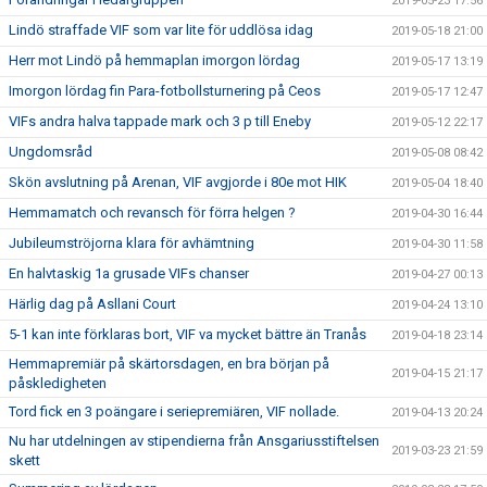
2019-05-23 17:56
Lindö straffade VIF som var lite för uddlösa idag
2019-05-18 21:00
Herr mot Lindö på hemmaplan imorgon lördag
2019-05-17 13:19
Imorgon lördag fin Para-fotbollsturnering på Ceos
2019-05-17 12:47
VIFs andra halva tappade mark och 3 p till Eneby
2019-05-12 22:17
Ungdomsråd
2019-05-08 08:42
Skön avslutning på Arenan, VIF avgjorde i 80e mot HIK
2019-05-04 18:40
Hemmamatch och revansch för förra helgen ?
2019-04-30 16:44
Jubileumströjorna klara för avhämtning
2019-04-30 11:58
En halvtaskig 1a grusade VIFs chanser
2019-04-27 00:13
Härlig dag på Asllani Court
2019-04-24 13:10
5-1 kan inte förklaras bort, VIF va mycket bättre än Tranås
2019-04-18 23:14
Hemmapremiär på skärtorsdagen, en bra början på
2019-04-15 21:17
påskledigheten
Tord fick en 3 poängare i seriepremiären, VIF nollade.
2019-04-13 20:24
Nu har utdelningen av stipendierna från Ansgariusstiftelsen
2019-03-23 21:59
skett