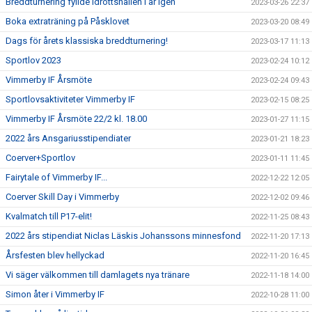
Breddturnering fyllde Idrottshallen i år igen
2023-03-26 22:37
Boka extraträning på Påsklovet
2023-03-20 08:49
Dags för årets klassiska breddturnering!
2023-03-17 11:13
Sportlov 2023
2023-02-24 10:12
Vimmerby IF Årsmöte
2023-02-24 09:43
Sportlovsaktiviteter Vimmerby IF
2023-02-15 08:25
Vimmerby IF Årsmöte 22/2 kl. 18.00
2023-01-27 11:15
2022 års Ansgariusstipendiater
2023-01-21 18:23
Coerver+Sportlov
2023-01-11 11:45
Fairytale of Vimmerby IF...
2022-12-22 12:05
Coerver Skill Day i Vimmerby
2022-12-02 09:46
Kvalmatch till P17-elit!
2022-11-25 08:43
2022 års stipendiat Niclas Läskis Johanssons minnesfond
2022-11-20 17:13
Årsfesten blev hellyckad
2022-11-20 16:45
Vi säger välkommen till damlagets nya tränare
2022-11-18 14:00
Simon åter i Vimmerby IF
2022-10-28 11:00