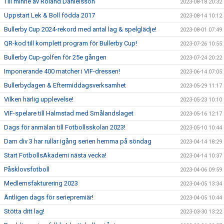
Till minne av Roland Danielsson
2023-08-18 20:32
Uppstart Lek & Boll födda 2017
2023-08-14 10:12
Bullerby Cup 2024-rekord med antal lag & spelglädje!
2023-08-01 07:49
QR-kod till komplett program för Bullerby Cup!
2023-07-26 10:55
Bullerby Cup-golfen för 25e gången
2023-07-24 20:22
Imponerande 400 matcher i VIF-dressen!
2023-06-14 07:05
Bullerbydagen & Eftermiddagsverksamhet
2023-05-29 11:17
Vilken härlig upplevelse!
2023-05-23 10:10
VIF-spelare till Halmstad med Smålandslaget
2023-05-16 12:17
Dags för anmälan till Fotbollsskolan 2023!
2023-05-10 10:44
Dam div 3 har rullar igång serien hemma på söndag
2023-04-14 18:29
Start FotbollsAkademi nästa vecka!
2023-04-14 10:37
Påsklovsfotboll
2023-04-06 09:59
Medlemsfakturering 2023
2023-04-05 13:34
Äntligen dags för seriepremiär!
2023-04-05 10:44
Stötta ditt lag!
2023-03-30 13:22