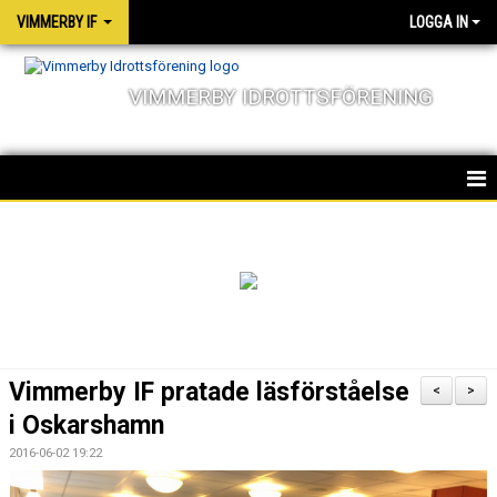
VIMMERBY IF
LOGGA IN
VIMMERBY IDROTTSFÖRENING
HEM
KALENDER
NYHETER
MATCHER
Vimmerby IF pratade läsförståelse
<
>
OM FÖRENINGEN
i Oskarshamn
2016-06-02 19:22
SOCIALA ANSVAR