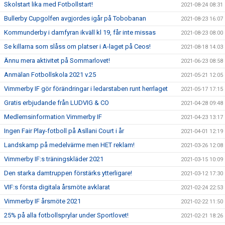
Skolstart lika med Fotbollstart!
2021-08-24 08:31
Bullerby Cupgolfen avgjordes igår på Tobobanan
2021-08-23 16:07
Kommunderby i damfyran ikväll kl 19, får inte missas
2021-08-23 08:00
Se killarna som slåss om platser i A-laget på Ceos!
2021-08-18 14:03
Ännu mera aktivitet på Sommarlovet!
2021-06-23 08:58
Anmälan Fotbollskola 2021 v.25
2021-05-21 12:05
Vimmerby IF gör förändringar i ledarstaben runt herrlaget
2021-05-17 17:15
Gratis erbjudande från LUDVIG & CO
2021-04-28 09:48
Medlemsinformation Vimmerby IF
2021-04-23 13:17
Ingen Fair Play-fotboll på Asllani Court i år
2021-04-01 12:19
Landskamp på medelvärme men HET reklam!
2021-03-26 12:08
Vimmerby IF:s träningskläder 2021
2021-03-15 10:09
Den starka damtruppen förstärks ytterligare!
2021-03-12 17:30
VIF:s första digitala årsmöte avklarat
2021-02-24 22:53
Vimmerby IF årsmöte 2021
2021-02-22 11:50
25% på alla fotbollsprylar under Sportlovet!
2021-02-21 18:26