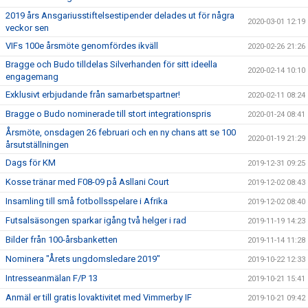
2019 års Ansgariusstiftelsestipender delades ut för några
2020-03-01 12:19
veckor sen
VIFs 100e årsmöte genomfördes ikväll
2020-02-26 21:26
Bragge och Budo tilldelas Silverhanden för sitt ideella
2020-02-14 10:10
engagemang
Exklusivt erbjudande från samarbetspartner!
2020-02-11 08:24
Bragge o Budo nominerade till stort integrationspris
2020-01-24 08:41
Årsmöte, onsdagen 26 februari och en ny chans att se 100
2020-01-19 21:29
årsutställningen
Dags för KM
2019-12-31 09:25
Kosse tränar med F08-09 på Asllani Court
2019-12-02 08:43
Insamling till små fotbollsspelare i Afrika
2019-12-02 08:40
Futsalsäsongen sparkar igång två helger i rad
2019-11-19 14:23
Bilder från 100-årsbanketten
2019-11-14 11:28
Nominera "Årets ungdomsledare 2019"
2019-10-22 12:33
Intresseanmälan F/P 13
2019-10-21 15:41
Anmäl er till gratis lovaktivitet med Vimmerby IF
2019-10-21 09:42