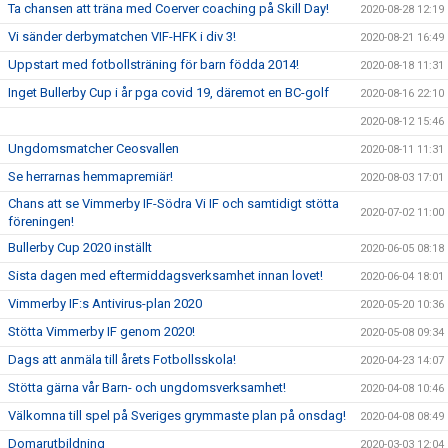
Ta chansen att träna med Coerver coaching på Skill Day!
2020-08-28 12:19
Vi sänder derbymatchen VIF-HFK i div 3!
2020-08-21 16:49
Uppstart med fotbollsträning för barn födda 2014!
2020-08-18 11:31
Inget Bullerby Cup i år pga covid 19, däremot en BC-golf
2020-08-16 22:10
2020-08-12 15:46
Ungdomsmatcher Ceosvallen
2020-08-11 11:31
Se herrarnas hemmapremiär!
2020-08-03 17:01
Chans att se Vimmerby IF-Södra Vi IF och samtidigt stötta
2020-07-02 11:00
föreningen!
Bullerby Cup 2020 inställt
2020-06-05 08:18
Sista dagen med eftermiddagsverksamhet innan lovet!
2020-06-04 18:01
Vimmerby IF:s Antivirus-plan 2020
2020-05-20 10:36
Stötta Vimmerby IF genom 2020!
2020-05-08 09:34
Dags att anmäla till årets Fotbollsskola!
2020-04-23 14:07
Stötta gärna vår Barn- och ungdomsverksamhet!
2020-04-08 10:46
Välkomna till spel på Sveriges grymmaste plan på onsdag!
2020-04-08 08:49
Domarutbildning
2020-03-03 12:04