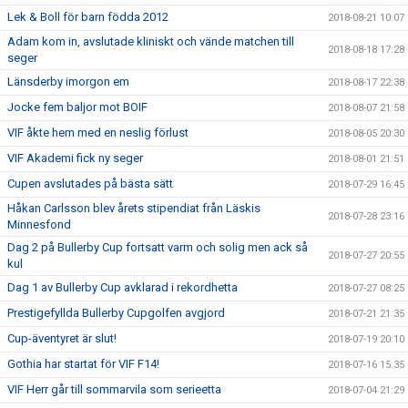
Lek & Boll för barn födda 2012
2018-08-21 10:07
Adam kom in, avslutade kliniskt och vände matchen till
2018-08-18 17:28
seger
Länsderby imorgon em
2018-08-17 22:38
Jocke fem baljor mot BOIF
2018-08-07 21:58
VIF åkte hem med en neslig förlust
2018-08-05 20:30
VIF Akademi fick ny seger
2018-08-01 21:51
Cupen avslutades på bästa sätt
2018-07-29 16:45
Håkan Carlsson blev årets stipendiat från Läskis
2018-07-28 23:16
Minnesfond
Dag 2 på Bullerby Cup fortsatt varm och solig men ack så
2018-07-27 20:55
kul
Dag 1 av Bullerby Cup avklarad i rekordhetta
2018-07-27 08:25
Prestigefyllda Bullerby Cupgolfen avgjord
2018-07-21 21:35
Cup-äventyret är slut!
2018-07-19 20:10
Gothia har startat för VIF F14!
2018-07-16 15:35
VIF Herr går till sommarvila som serieetta
2018-07-04 21:29