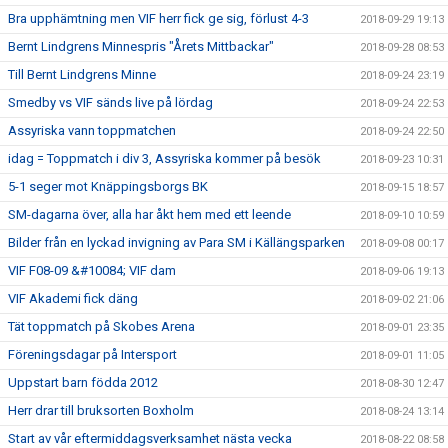
Bra upphämtning men VIF herr fick ge sig, förlust 4-3
2018-09-29 19:13
Bernt Lindgrens Minnespris "Årets Mittbackar"
2018-09-28 08:53
Till Bernt Lindgrens Minne
2018-09-24 23:19
Smedby vs VIF sänds live på lördag
2018-09-24 22:53
Assyriska vann toppmatchen
2018-09-24 22:50
idag = Toppmatch i div 3, Assyriska kommer på besök
2018-09-23 10:31
5-1 seger mot Knäppingsborgs BK
2018-09-15 18:57
SM-dagarna över, alla har åkt hem med ett leende
2018-09-10 10:59
Bilder från en lyckad invigning av Para SM i Källängsparken
2018-09-08 00:17
VIF F08-09 &#10084; VIF dam
2018-09-06 19:13
VIF Akademi fick däng
2018-09-02 21:06
Tät toppmatch på Skobes Arena
2018-09-01 23:35
Föreningsdagar på Intersport
2018-09-01 11:05
Uppstart barn födda 2012
2018-08-30 12:47
Herr drar till bruksorten Boxholm
2018-08-24 13:14
Start av vår eftermiddagsverksamhet nästa vecka
2018-08-22 08:58