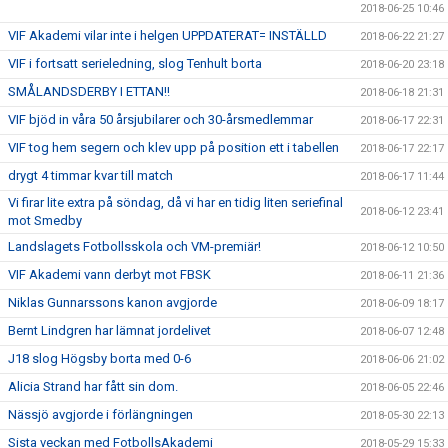
2018-06-25 10:46
VIF Akademi vilar inte i helgen UPPDATERAT= INSTÄLLD
2018-06-22 21:27
VIF i fortsatt serieledning, slog Tenhult borta
2018-06-20 23:18
SMÅLANDSDERBY I ETTAN!!
2018-06-18 21:31
VIF bjöd in våra 50 årsjubilarer och 30-årsmedlemmar
2018-06-17 22:31
VIF tog hem segern och klev upp på position ett i tabellen
2018-06-17 22:17
drygt 4 timmar kvar till match
2018-06-17 11:44
Vi firar lite extra på söndag, då vi har en tidig liten seriefinal
2018-06-12 23:41
mot Smedby
Landslagets Fotbollsskola och VM-premiär!
2018-06-12 10:50
VIF Akademi vann derbyt mot FBSK
2018-06-11 21:36
Niklas Gunnarssons kanon avgjorde
2018-06-09 18:17
Bernt Lindgren har lämnat jordelivet
2018-06-07 12:48
J18 slog Högsby borta med 0-6
2018-06-06 21:02
Alicia Strand har fått sin dom.
2018-06-05 22:46
Nässjö avgjorde i förlängningen
2018-05-30 22:13
Sista veckan med FotbollsAkademi
2018-05-29 15:33