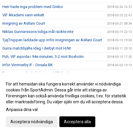
Herr hade inga problem med Grebo
2018-05-26 16:37
VIF Akademi vann enkelt
2018-05-23 22:47
Invigning av Asllani Court
2018-05-21 08:34
Niklas Gunnarssons tidiga mål räckte inte
2018-05-19 22:10
TjejTruppen laddade upp inför invigningen av Asllani Court
2018-05-13 19:04
Gurra matchhjälte idag i derbyt mot H/M
2018-05-11 23:10
Puh, VIF avjorde i 94e minuten, 3-2 mot Boxholm
2018-05-10 17:35
Inför Vimmerby IF - Onsala BK
2018-05-02 19:14
Boston vann div 6-derbyt mot VIF Akademi
2018-04-29 21:28
VIF besegrade Myresjö med 2-0
2018-04-28 16:25
För att hemsidan ska fungera korrekt använder vi nödvändiga
Hemmamatch för ett VIF som hittat målformen sista veckan
cookies från SportAdmin. Dessa går inte att stänga av.
2018-04-27 21:33
Föreningen kan också använda frivilliga cookies, t.ex. för statistik
Bergdalens IK på lördag!
2018-04-27 20:57
eller marknadsföring. Du väljer själv om du vill acceptera dessa.
Öppettider på kansliet Valborg och 1:a maj
2018-04-26 14:47
Anpassa dina val
Historisk seger för Akademilaget
2018-04-22 22:23
Acceptera nödvändiga
Acceptera alla
Herr vände ett 1-0 underläge till storseger 1-6
2018-04-21 19:53
Dam tappade greppet i 2a och fick en försmädlig