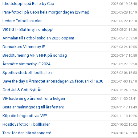
Idrottsloppis på Bullerby Cup
2025-06-19 23:48
Para-fotboll på Ceos hela morgondagen (29 maj)
2025-05-28 10:19
Ledare Fotbollsskolan
2025-05-22 10:10
VIKTIGT - Bluffmejl i omlopp!
2025-05-21 14:36
Anmälan till Fotbollsskolan 2025 öppen!
2025-05-12 09:58
Domarkurs Vimmerby IF
2025-03-24 10:55
Breddturnering VIF v HFK på söndag
2025-03-17 10:58
Årsmöte Vimmerby IF 2024
2025-02-27 09:50
Sportlovsfotboll i bollhallen
2025-02-06 15:53
Save the day !! Årsmötet är onsdagen 26 februari kl 18.30
2025-01-03 12:10
God Jul & Gott Nytt År!
2024-12-24 06:56
VIF hade en go årsfest förra helgen
2024-11-30 23:41
Sista anmälningsdag till årsfesten!
2024-11-17 11:49
Köp din bingolott via VIF!
2024-11-13 10:26
Höstlovsfotboll i bollhallen
2024-10-22 10:02
Tack för den här säsongen!
2024-10-14 09:03