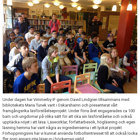
BARN & UNGDOMSVERKSAMHET
STÖTTA VIF
KONTAKT / BOKNING
Under dagen har Vimmerby IF genom David Lindgren tillsammans med
bibliotekets Maria Tunek varit i Oskarshamn och presenterat vårt
framgångsrika läsförståelseprojekt. Under förra året engagerades ca 100
barn och ungdomar på olika sätt för att öka sin läsförståelse och också
upptäcka nöjet i att läsa. Läsecirklar, författarbesök, högläsning och egen
läsning hemma har varit några av ingredienserna i ett lyckat projekt.
Förhoppningsvis har vi kunnat använda fotbollsintresset till att också locka
fler som annars inte läser in i böckernas värld.