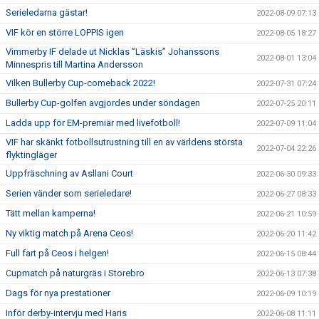
Serieledarna gästar!
2022-08-09 07:13
VIF kör en större LOPPIS igen
2022-08-05 18:27
Vimmerby IF delade ut Nicklas ”Läskis” Johanssons
2022-08-01 13:04
Minnespris till Martina Andersson
Vilken Bullerby Cup-comeback 2022!
2022-07-31 07:24
Bullerby Cup-golfen avgjordes under söndagen
2022-07-25 20:11
Ladda upp för EM-premiär med livefotboll!
2022-07-09 11:04
VIF har skänkt fotbollsutrustning till en av världens största
2022-07-04 22:26
flyktingläger
Uppfräschning av Asllani Court
2022-06-30 09:33
Serien vänder som serieledare!
2022-06-27 08:33
Tätt mellan kamperna!
2022-06-21 10:59
Ny viktig match på Arena Ceos!
2022-06-20 11:42
Full fart på Ceos i helgen!
2022-06-15 08:44
Cupmatch på naturgräs i Storebro
2022-06-13 07:38
Dags för nya prestationer
2022-06-09 10:19
Inför derby-intervju med Haris
2022-06-08 11:11