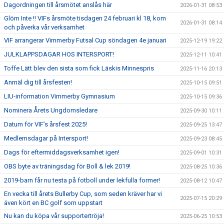
Dagordningen till årsmötet anslås här
2026-01-31 08:53
Glöm Inte !! VIFs årsmöte tisdagen 24 februari kl 18, kom
2026-01-31 08:14
och påverka vår verksamhet
VIF arrangerar Vimmerby Futsal Cup söndagen 4e januari
2025-12-19 19:22
JULKLAPPSDAGAR HOS INTERSPORT!
2025-12-11 10:41
Toffe Lätt blev den sista som fick Läskis Minnespris
2025-11-16 20:13
Anmäl dig till årsfesten!
2025-10-15 09:51
LIU-information Vimmerby Gymnasium
2025-10-15 09:36
Nominera Årets Ungdomsledare
2025-09-30 10:11
Datum för VIF’s årsfest 2025!
2025-09-25 13:47
Medlemsdagar på Intersport!
2025-09-23 08:45
Dags för eftermiddagsverksamhet igen!
2025-09-01 10:31
OBS byte av träningsdag för Boll & lek 2019!
2025-08-25 10:36
2019-barn får nu testa på fotboll under lekfulla former!
2025-08-12 10:47
En vecka till årets Bullerby Cup, som seden kräver har vi
2025-07-15 20:29
även kört en BC golf som uppstart
Nu kan du köpa vår supportertröja!
2025-06-25 10:53