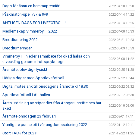
Dags för ännu en hemmapremiär!
2022-04-20 10:20
Påskmatch-spel 7v7 & 9v9
2022-04-14 14:22
ÄNTLIGEN DAGS FÖR LIVEFOTBOLL!
2022-04-14 10:25
Medlemskap Vimmerby IF 2022
2022-04-08 10:33
Breddturnering 2022
2022-03-21 10:23
Breddturneringen
2022-03-09 15:53
Vimmerby IF inleder samarbete för ökad hälsa och
2022-03-08 11:22
utveckling genom idrottspsykologi
Årsmötet blev digi-fysiskt
2022-02-25 11:28
Härliga dagar med Sportlovsfotboll
2022-02-22 13:44
Digital möteslänk till onsdagens årsmöte kl 18.30
2022-02-22 09:32
Sportlovsfotboll i AL-hallen
2022-02-17 08:30
Årets utdelning av stipendier från Ansgariusstiftelsen har
2022-02-10 09:00
skett
Årsmöte onsdagen 23 februari
2022-02-01 17:11
Ytterligare pusselbit i vår ungdomssatsning 2022
2022-01-12 12:11
Stort TACK för 2021!
2021-12-22 11:25