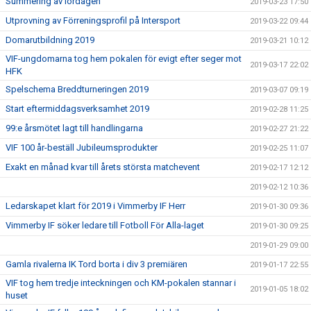
Summering av lördagen
2019-03-23 17:50
Utprovning av Förreningsprofil på Intersport
2019-03-22 09:44
Domarutbildning 2019
2019-03-21 10:12
VIF-ungdomarna tog hem pokalen för evigt efter seger mot
2019-03-17 22:02
HFK
Spelschema Breddturneringen 2019
2019-03-07 09:19
Start eftermiddagsverksamhet 2019
2019-02-28 11:25
99:e årsmötet lagt till handlingarna
2019-02-27 21:22
VIF 100 år-beställ Jubileumsprodukter
2019-02-25 11:07
Exakt en månad kvar till årets största matchevent
2019-02-17 12:12
2019-02-12 10:36
Ledarskapet klart för 2019 i Vimmerby IF Herr
2019-01-30 09:36
Vimmerby IF söker ledare till Fotboll För Alla-laget
2019-01-30 09:25
2019-01-29 09:00
Gamla rivalerna IK Tord borta i div 3 premiären
2019-01-17 22:55
VIF tog hem tredje inteckningen och KM-pokalen stannar i
2019-01-05 18:02
huset