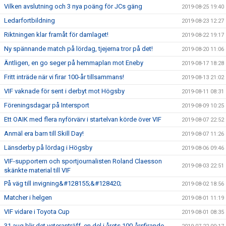
Vilken avslutning och 3 nya poäng för JCs gäng
2019-08-25 19:40
Ledarfortbildning
2019-08-23 12:27
Riktningen klar framåt för damlaget!
2019-08-22 19:17
Ny spännande match på lördag, tjejerna tror på det!
2019-08-20 11:06
Äntligen, en go seger på hemmaplan mot Eneby
2019-08-17 18:28
Fritt inträde när vi firar 100-år tillsammans!
2019-08-13 21:02
VIF vaknade för sent i derbyt mot Högsby
2019-08-11 08:31
Föreningsdagar på Intersport
2019-08-09 10:25
Ett OAIK med flera nyförvärv i startelvan körde över VIF
2019-08-07 22:52
Anmäl era barn till Skill Day!
2019-08-07 11:26
Länsderby på lördag i Högsby
2019-08-06 09:46
VIF-supportern och sportjournalisten Roland Claesson
2019-08-03 22:51
skänkte material till VIF
På väg till invigning&#128155;&#128420;
2019-08-02 18:56
Matcher i helgen
2019-08-01 11:19
VIF vidare i Toyota Cup
2019-08-01 08:35
31 aug blir det veteranträff, en del i årets 100-årsfirande