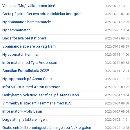
Vi hälsar "Moj" välkommen åter!
2022-06-08 10:21
Greta på jakt efter nya adrenalinkickar imorgon!
2022-06-03 07:20
Ny spännande hemmamatch!
2022-06-01 12:03
Ny hemmamatch
2022-05-23 13:04
Dags för nya prestationer!
2022-05-19 09:35
Spännande spelare på väg fram
2022-05-18 08:39
Ny cupmatch hemma!
2022-05-16 11:00
Inför match med Tyra Andersson
2022-05-12 09:53
Anmälan Fotbollskola 2022!
2022-05-11 12:04
Ny toppmatch på Arena Ceos!
2022-05-10 11:52
Inför VIF-DSK med Anton Brorsson
2022-05-05 09:22
Derbykamp och tidig seriefinal på Arena Ceos
2022-05-04 10:04
Vimmerby IF städar tillsammans med ICA!
2022-05-04 09:58
Inför match- Molly Levin
2022-04-27 09:04
Dags att fylla läktaren igen!
2022-04-25 11:41
Gratis entré till föreningsutställningen på Näktergalen
2022-04-22 10:28