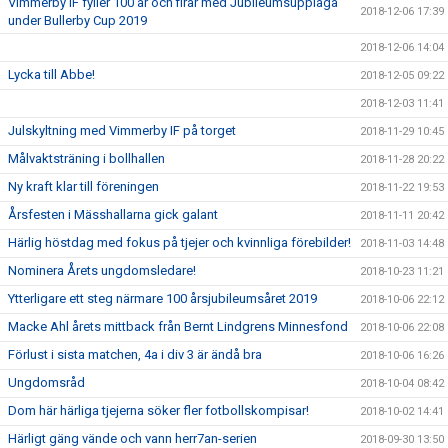
Vimmerby IF fyller 100 år och firar med Jubileumsupplaga
2018-12-06 17:39
under Bullerby Cup 2019
2018-12-06 14:04
Lycka till Abbe!
2018-12-05 09:22
2018-12-03 11:41
Julskyltning med Vimmerby IF på torget
2018-11-29 10:45
Målvaktsträning i bollhallen
2018-11-28 20:22
Ny kraft klar till föreningen
2018-11-22 19:53
Årsfesten i Mässhallarna gick galant
2018-11-11 20:42
Härlig höstdag med fokus på tjejer och kvinnliga förebilder!
2018-11-03 14:48
Nominera Årets ungdomsledare!
2018-10-23 11:21
Ytterligare ett steg närmare 100 årsjubileumsåret 2019
2018-10-06 22:12
Macke Ahl årets mittback från Bernt Lindgrens Minnesfond
2018-10-06 22:08
Förlust i sista matchen, 4a i div 3 är ändå bra
2018-10-06 16:26
Ungdomsråd
2018-10-04 08:42
Dom här härliga tjejerna söker fler fotbollskompisar!
2018-10-02 14:41
Härligt gäng vände och vann herr7an-serien
2018-09-30 13:50