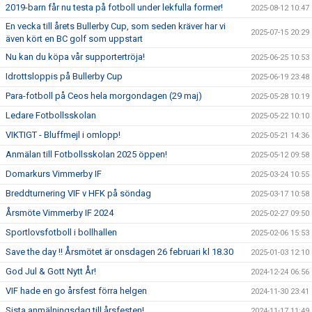
2019-barn får nu testa på fotboll under lekfulla former!
2025-08-12 10:47
En vecka till årets Bullerby Cup, som seden kräver har vi
2025-07-15 20:29
även kört en BC golf som uppstart
Nu kan du köpa vår supportertröja!
2025-06-25 10:53
Idrottsloppis på Bullerby Cup
2025-06-19 23:48
Para-fotboll på Ceos hela morgondagen (29 maj)
2025-05-28 10:19
Ledare Fotbollsskolan
2025-05-22 10:10
VIKTIGT - Bluffmejl i omlopp!
2025-05-21 14:36
Anmälan till Fotbollsskolan 2025 öppen!
2025-05-12 09:58
Domarkurs Vimmerby IF
2025-03-24 10:55
Breddturnering VIF v HFK på söndag
2025-03-17 10:58
Årsmöte Vimmerby IF 2024
2025-02-27 09:50
Sportlovsfotboll i bollhallen
2025-02-06 15:53
Save the day !! Årsmötet är onsdagen 26 februari kl 18.30
2025-01-03 12:10
God Jul & Gott Nytt År!
2024-12-24 06:56
VIF hade en go årsfest förra helgen
2024-11-30 23:41
Sista anmälningsdag till årsfesten!
2024-11-17 11:49