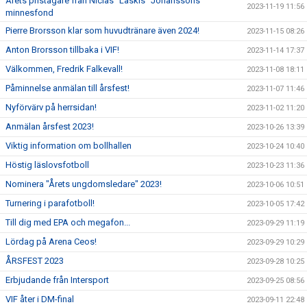
Årets pristagare från Niclas "Läskis" Johanssons
2023-11-19 11:56
minnesfond
Pierre Brorsson klar som huvudtränare även 2024!
2023-11-15 08:26
Anton Brorsson tillbaka i VIF!
2023-11-14 17:37
Välkommen, Fredrik Falkevall!
2023-11-08 18:11
Påminnelse anmälan till årsfest!
2023-11-07 11:46
Nyförvärv på herrsidan!
2023-11-02 11:20
Anmälan årsfest 2023!
2023-10-26 13:39
Viktig information om bollhallen
2023-10-24 10:40
Höstig läslovsfotboll
2023-10-23 11:36
Nominera "Årets ungdomsledare" 2023!
2023-10-06 10:51
Turnering i parafotboll!
2023-10-05 17:42
Till dig med EPA och megafon...
2023-09-29 11:19
Lördag på Arena Ceos!
2023-09-29 10:29
ÅRSFEST 2023
2023-09-28 10:25
Erbjudande från Intersport
2023-09-25 08:56
VIF åter i DM-final
2023-09-11 22:48