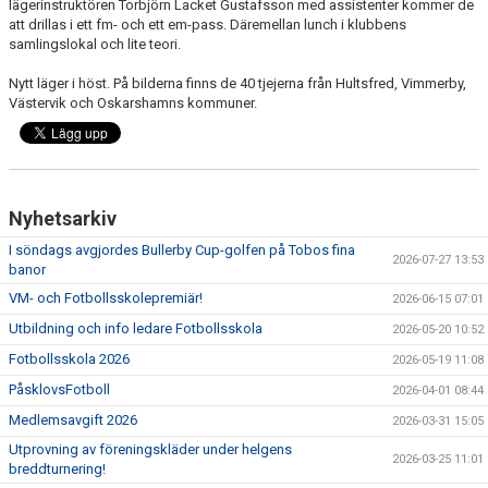
lägerinstruktören Torbjörn Lacket Gustafsson med assistenter kommer de
att drillas i ett fm- och ett em-pass. Däremellan lunch i klubbens
samlingslokal och lite teori.
Nytt läger i höst. På bilderna finns de 40 tjejerna från Hultsfred, Vimmerby,
Västervik och Oskarshamns kommuner.
Nyhetsarkiv
I söndags avgjordes Bullerby Cup-golfen på Tobos fina
2026-07-27 13:53
banor
VM- och Fotbollsskolepremiär!
2026-06-15 07:01
Utbildning och info ledare Fotbollsskola
2026-05-20 10:52
Fotbollsskola 2026
2026-05-19 11:08
PåsklovsFotboll
2026-04-01 08:44
Medlemsavgift 2026
2026-03-31 15:05
Utprovning av föreningskläder under helgens
2026-03-25 11:01
breddturnering!