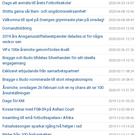
Dags att anmäla till årets Fotbollsskola!
2020-04-23 14:07
Stötta gärna vår Barn- och ungdomsverksamhet!
2020-04-08 10:46
Välkomna till spel på Sveriges grymmaste plan på onsdag!
2020-04-08 08:49
Domarutbildning
2020-03-03 12:04
2019 års Ansgariusstiftelsestipender delades ut för några
2020-03-01 12:19
veckor sen
VIFs 100e årsmöte genomfördes ikväll
2020-02-26 21:26
Bragge och Budo tilldelas Silverhanden för sitt ideella
2020-02-14 10:10
engagemang
Exklusivt erbjudande från samarbetspartner!
2020-02-11 08:24
Bragge o Budo nominerade till stort integrationspris
2020-01-24 08:41
Årsmöte, onsdagen 26 februari och en ny chans att se 100
2020-01-19 21:29
årsutställningen
Dags för KM
2019-12-31 09:25
Kosse tränar med F08-09 på Asllani Court
2019-12-02 08:43
Insamling till små fotbollsspelare i Afrika
2019-12-02 08:40
Futsalsäsongen sparkar igång två helger i rad
2019-11-19 14:23
Bilder från 100-årsbanketten
2019-11-14 11:28