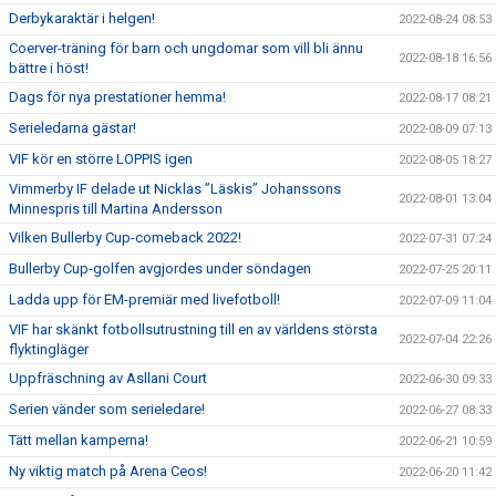
Derbykaraktär i helgen!
2022-08-24 08:53
Coerver-träning för barn och ungdomar som vill bli ännu
2022-08-18 16:56
bättre i höst!
Dags för nya prestationer hemma!
2022-08-17 08:21
Serieledarna gästar!
2022-08-09 07:13
VIF kör en större LOPPIS igen
2022-08-05 18:27
Vimmerby IF delade ut Nicklas ”Läskis” Johanssons
2022-08-01 13:04
Minnespris till Martina Andersson
Vilken Bullerby Cup-comeback 2022!
2022-07-31 07:24
Bullerby Cup-golfen avgjordes under söndagen
2022-07-25 20:11
Ladda upp för EM-premiär med livefotboll!
2022-07-09 11:04
VIF har skänkt fotbollsutrustning till en av världens största
2022-07-04 22:26
flyktingläger
Uppfräschning av Asllani Court
2022-06-30 09:33
Serien vänder som serieledare!
2022-06-27 08:33
Tätt mellan kamperna!
2022-06-21 10:59
Ny viktig match på Arena Ceos!
2022-06-20 11:42