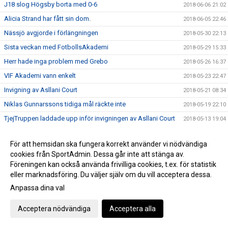
J18 slog Högsby borta med 0-6
2018-06-06 21:02
Alicia Strand har fått sin dom.
2018-06-05 22:46
Nässjö avgjorde i förlängningen
2018-05-30 22:13
Sista veckan med FotbollsAkademi
2018-05-29 15:33
Herr hade inga problem med Grebo
2018-05-26 16:37
VIF Akademi vann enkelt
2018-05-23 22:47
Invigning av Asllani Court
2018-05-21 08:34
Niklas Gunnarssons tidiga mål räckte inte
2018-05-19 22:10
TjejTruppen laddade upp inför invigningen av Asllani Court
2018-05-13 19:04
Gurra matchhjälte idag i derbyt mot H/M
2018-05-11 23:10
För att hemsidan ska fungera korrekt använder vi nödvändiga
Puh, VIF avjorde i 94e minuten, 3-2 mot Boxholm
2018-05-10 17:35
cookies från SportAdmin. Dessa går inte att stänga av.
Inför Vimmerby IF - Onsala BK
2018-05-02 19:14
Föreningen kan också använda frivilliga cookies, t.ex. för statistik
eller marknadsföring. Du väljer själv om du vill acceptera dessa.
Boston vann div 6-derbyt mot VIF Akademi
2018-04-29 21:28
Anpassa dina val
VIF besegrade Myresjö med 2-0
2018-04-28 16:25
Hemmamatch för ett VIF som hittat målformen sista veckan
2018-04-27 21:33
Acceptera nödvändiga
Acceptera alla
Bergdalens IK på lördag!
2018-04-27 20:57