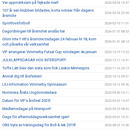
Var uppmärksam på fejkade mail!
2026-03-04 15:47
107 år sen klubben bildades, korta notiser från dagens
2026-02-24 22:34
årsmöte
Sportlovsfotboll
2026-02-10 11:01
Dagordningen till årsmötet anslås här
2026-01-31 08:53
Glöm Inte !! VIFs årsmöte tisdagen 24 februari kl 18, kom
2026-01-31 08:14
och påverka vår verksamhet
VIF arrangerar Vimmerby Futsal Cup söndagen 4e januari
2025-12-19 19:22
JULKLAPPSDAGAR HOS INTERSPORT!
2025-12-11 10:41
Toffe Lätt blev den sista som fick Läskis Minnespris
2025-11-16 20:13
Anmäl dig till årsfesten!
2025-10-15 09:51
LIU-information Vimmerby Gymnasium
2025-10-15 09:36
Nominera Årets Ungdomsledare
2025-09-30 10:11
Datum för VIF’s årsfest 2025!
2025-09-25 13:47
Medlemsdagar på Intersport!
2025-09-23 08:45
Dags för eftermiddagsverksamhet igen!
2025-09-01 10:31
OBS byte av träningsdag för Boll & lek 2019!
2025-08-25 10:36