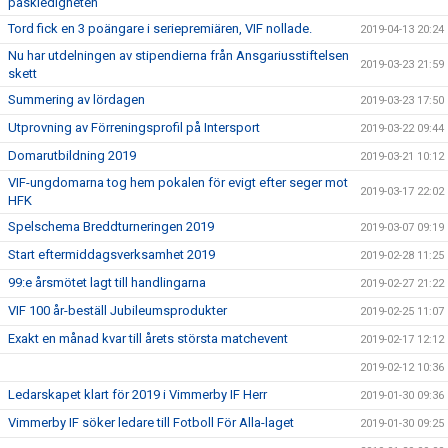
påskledigheten
Tord fick en 3 poängare i seriepremiären, VIF nollade.
2019-04-13 20:24
Nu har utdelningen av stipendierna från Ansgariusstiftelsen
2019-03-23 21:59
skett
Summering av lördagen
2019-03-23 17:50
Utprovning av Förreningsprofil på Intersport
2019-03-22 09:44
Domarutbildning 2019
2019-03-21 10:12
VIF-ungdomarna tog hem pokalen för evigt efter seger mot
2019-03-17 22:02
HFK
Spelschema Breddturneringen 2019
2019-03-07 09:19
Start eftermiddagsverksamhet 2019
2019-02-28 11:25
99:e årsmötet lagt till handlingarna
2019-02-27 21:22
VIF 100 år-beställ Jubileumsprodukter
2019-02-25 11:07
Exakt en månad kvar till årets största matchevent
2019-02-17 12:12
2019-02-12 10:36
Ledarskapet klart för 2019 i Vimmerby IF Herr
2019-01-30 09:36
Vimmerby IF söker ledare till Fotboll För Alla-laget
2019-01-30 09:25