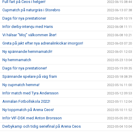
Full fart på Ceos i helgen!
2022-06-15 08:44
Cupmatch på naturgräs i Storebro
2022-06-13 07:38
Dags för nya prestationer
2022-06-09 10:19
Inför derby-intervju med Haris
2022-06-08 11:11
Vi hälsar "Moj" välkommen åter!
2022-06-08 10:21
Greta på jakt efter nya adrenalinkickar imorgon!
2022-06-03 07:20
Ny spännande hemmamatch!
2022-06-01 12:03
Ny hemmamatch
2022-05-23 13:04
Dags för nya prestationer!
2022-05-19 09:35
Spännande spelare på väg fram
2022-05-18 08:39
Ny cupmatch hemma!
2022-05-16 11:00
Inför match med Tyra Andersson
2022-05-12 09:53
Anmälan Fotbollskola 2022!
2022-05-11 12:04
Ny toppmatch på Arena Ceos!
2022-05-10 11:52
Inför VIF-DSK med Anton Brorsson
2022-05-05 09:22
Derbykamp och tidig seriefinal på Arena Ceos
2022-05-04 10:04