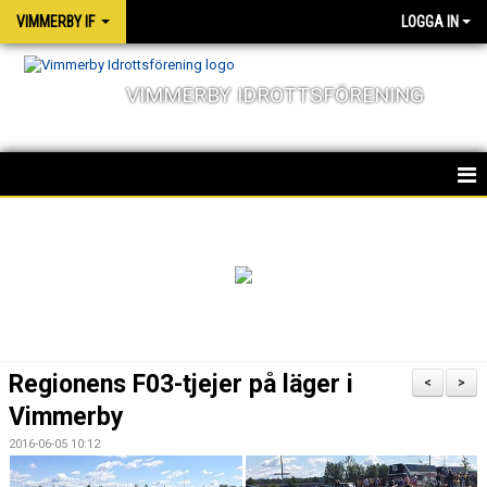
VIMMERBY IF
LOGGA IN
VIMMERBY IDROTTSFÖRENING
HEM
KALENDER
NYHETER
MATCHER
Regionens F03-tjejer på läger i
<
>
OM FÖRENINGEN
Vimmerby
2016-06-05 10:12
SOCIALA ANSVAR