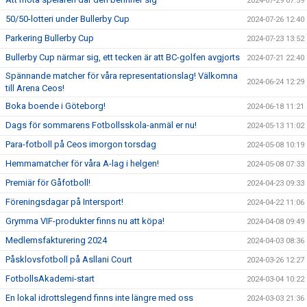
2024-07-29 07:59
50/50-lotteri under Bullerby Cup
2024-07-26 12:40
Parkering Bullerby Cup
2024-07-23 13:52
Bullerby Cup närmar sig, ett tecken är att BC-golfen avgjorts
2024-07-21 22:40
Spännande matcher för våra representationslag! Välkomna
2024-06-24 12:29
till Arena Ceos!
Boka boende i Göteborg!
2024-06-18 11:21
Dags för sommarens Fotbollsskola-anmäl er nu!
2024-05-13 11:02
Para-fotboll på Ceos imorgon torsdag
2024-05-08 10:19
Hemmamatcher för våra A-lag i helgen!
2024-05-08 07:33
Premiär för Gåfotboll!
2024-04-23 09:33
Föreningsdagar på Intersport!
2024-04-22 11:06
Grymma VIF-produkter finns nu att köpa!
2024-04-08 09:49
Medlemsfakturering 2024
2024-04-03 08:36
Påsklovsfotboll på Asllani Court
2024-03-26 12:27
FotbollsAkademi-start
2024-03-04 10:22
En lokal idrottslegend finns inte längre med oss
2024-03-03 21:36