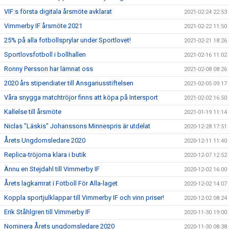
VIF:s första digitala årsmöte avklarat
2021-02-24 22:53
Vimmerby IF årsmöte 2021
2021-02-22 11:50
25% på alla fotbollsprylar under Sportlovet!
2021-02-21 18:26
Sportlovsfotboll i bollhallen
2021-02-16 11:02
Ronny Persson har lämnat oss
2021-02-08 08:26
2020 års stipendiater till Ansgariusstiftelsen
2021-02-05 09:17
Våra snygga matchtröjor finns att köpa på Intersport
2021-02-02 16:50
Kallelse till årsmöte
2021-01-19 11:14
Niclas "Läskis" Johanssons Minnespris är utdelat
2020-12-28 17:51
Årets Ungdomsledare 2020
2020-12-11 11:40
Replica-tröjorna klara i butik
2020-12-07 12:52
Ännu en Stejdahl till Vimmerby IF
2020-12-02 16:00
Årets lagkamrat i Fotboll För Alla-laget
2020-12-02 14:07
Koppla sportjulklappar till Vimmerby IF och vinn priser!
2020-12-02 08:24
Erik Ståhlgren till Vimmerby IF
2020-11-30 19:00
Nominera Årets ungdomsledare 2020
2020-11-30 08:38