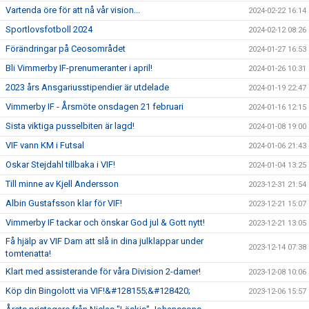
Vartenda öre för att nå vår vision...
2024-02-22 16:14
Sportlovsfotboll 2024
2024-02-12 08:26
Förändringar på Ceosområdet
2024-01-27 16:53
Bli Vimmerby IF-prenumeranter i april!
2024-01-26 10:31
2023 års Ansgariusstipendier är utdelade
2024-01-19 22:47
Vimmerby IF - Årsmöte onsdagen 21 februari
2024-01-16 12:15
Sista viktiga pusselbiten är lagd!
2024-01-08 19:00
VIF vann KM i Futsal
2024-01-06 21:43
Oskar Stejdahl tillbaka i VIF!
2024-01-04 13:25
Till minne av Kjell Andersson
2023-12-31 21:54
Albin Gustafsson klar för VIF!
2023-12-21 15:07
Vimmerby IF tackar och önskar God jul & Gott nytt!
2023-12-21 13:05
Få hjälp av VIF Dam att slå in dina julklappar under
2023-12-14 07:38
tomtenatta!
Klart med assisterande för våra Division 2-damer!
2023-12-08 10:06
Köp din Bingolott via VIF!&#128155;&#128420;
2023-12-06 15:57