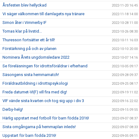
Årsfesten blev hellyckad
2022-11-20 16:45
Vi säger välkommen till damlagets nya tränare
2022-11-18 14:00
Simon åter i Vimmerby IF
2022-10-28 11:00
Tomas klar på livstid...
2022-10-26 08:30
Thuresson fortsätter ett år till!
2022-10-11 16:03
Förstärkning på och av planen
2022-10-10 20:00
Nominera Årets ungdomsledare 2022
2022-10-07 14:16
Se föreläsningen för idrottsföräldrar i efterhand
2022-10-05 09:17
Säsongens sista hemmamatch!
2022-09-28 09:37
Föräldrautbildning i idrottspsykologi
2022-09-25 08:17
Freda datumet-VI(F) vill fira med dig!
2022-09-19 11:02
VIF vände sista kvarten och tog sig upp i div 3
2022-09-16 22:02
Derby-helg!
2022-09-15 09:55
Härlig uppstart med fotboll för barn födda 2016!
2022-09-07 08:37
Sista omgångarna på hemmaplan inleds!
2022-09-07 08:33
Uppstart för barn födda 2016!
2022-09-05 09:11