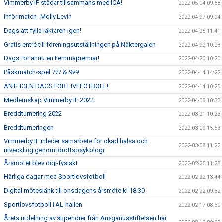
Vimmerby IF städar tillsammans med ICA!
2022-05-04 09:58
Inför match- Molly Levin
2022-04-27 09:04
Dags att fylla läktaren igen!
2022-04-25 11:41
Gratis entré till föreningsutställningen på Näktergalen
2022-04-22 10:28
Dags för ännu en hemmapremiär!
2022-04-20 10:20
Påskmatch-spel 7v7 & 9v9
2022-04-14 14:22
ÄNTLIGEN DAGS FÖR LIVEFOTBOLL!
2022-04-14 10:25
Medlemskap Vimmerby IF 2022
2022-04-08 10:33
Breddturnering 2022
2022-03-21 10:23
Breddturneringen
2022-03-09 15:53
Vimmerby IF inleder samarbete för ökad hälsa och
2022-03-08 11:22
utveckling genom idrottspsykologi
Årsmötet blev digi-fysiskt
2022-02-25 11:28
Härliga dagar med Sportlovsfotboll
2022-02-22 13:44
Digital möteslänk till onsdagens årsmöte kl 18.30
2022-02-22 09:32
Sportlovsfotboll i AL-hallen
2022-02-17 08:30
Årets utdelning av stipendier från Ansgariusstiftelsen har