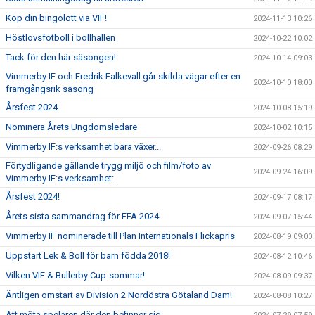
Köp din bingolott via VIF!
2024-11-13 10:26
Höstlovsfotboll i bollhallen
2024-10-22 10:02
Tack för den här säsongen!
2024-10-14 09:03
Vimmerby IF och Fredrik Falkevall går skilda vägar efter en
2024-10-10 18:00
framgångsrik säsong
Årsfest 2024
2024-10-08 15:19
Nominera Årets Ungdomsledare
2024-10-02 10:15
Vimmerby IF:s verksamhet bara växer...
2024-09-26 08:29
Förtydligande gällande trygg miljö och film/foto av
2024-09-24 16:09
Vimmerby IF:s verksamhet:
Årsfest 2024!
2024-09-17 08:17
Årets sista sammandrag för FFA 2024
2024-09-07 15:44
Vimmerby IF nominerade till Plan Internationals Flickapris
2024-08-19 09:00
Uppstart Lek & Boll för barn födda 2018!
2024-08-12 10:46
Vilken VIF & Bullerby Cup-sommar!
2024-08-09 09:37
Äntligen omstart av Division 2 Nordöstra Götaland Dam!
2024-08-08 10:27
Att möta spelaren där den befinner sig