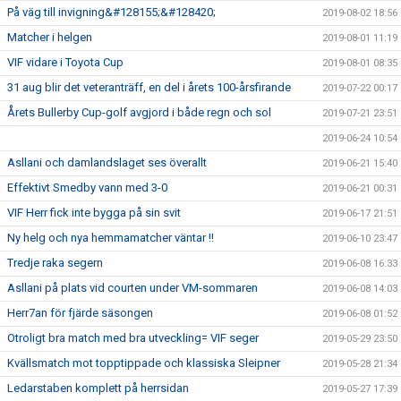
På väg till invigning&#128155;&#128420;
2019-08-02 18:56
Matcher i helgen
2019-08-01 11:19
VIF vidare i Toyota Cup
2019-08-01 08:35
31 aug blir det veteranträff, en del i årets 100-årsfirande
2019-07-22 00:17
Årets Bullerby Cup-golf avgjord i både regn och sol
2019-07-21 23:51
2019-06-24 10:54
Asllani och damlandslaget ses överallt
2019-06-21 15:40
Effektivt Smedby vann med 3-0
2019-06-21 00:31
VIF Herr fick inte bygga på sin svit
2019-06-17 21:51
Ny helg och nya hemmamatcher väntar !!
2019-06-10 23:47
Tredje raka segern
2019-06-08 16:33
Asllani på plats vid courten under VM-sommaren
2019-06-08 14:03
Herr7an för fjärde säsongen
2019-06-08 01:52
Otroligt bra match med bra utveckling= VIF seger
2019-05-29 23:50
Kvällsmatch mot topptippade och klassiska Sleipner
2019-05-28 21:34
Ledarstaben komplett på herrsidan
2019-05-27 17:39