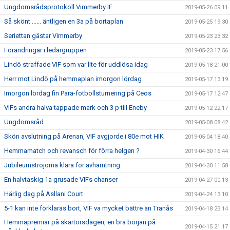
Ungdomsrådsprotokoll Vimmerby IF
2019-05-26 09:11
Så skönt ...... äntligen en 3a på bortaplan
2019-05-25 19:30
Seriettan gästar Vimmerby
2019-05-23 23:32
Förändringar i ledargruppen
2019-05-23 17:56
Lindö straffade VIF som var lite för uddlösa idag
2019-05-18 21:00
Herr mot Lindö på hemmaplan imorgon lördag
2019-05-17 13:19
Imorgon lördag fin Para-fotbollsturnering på Ceos
2019-05-17 12:47
VIFs andra halva tappade mark och 3 p till Eneby
2019-05-12 22:17
Ungdomsråd
2019-05-08 08:42
Skön avslutning på Arenan, VIF avgjorde i 80e mot HIK
2019-05-04 18:40
Hemmamatch och revansch för förra helgen ?
2019-04-30 16:44
Jubileumströjorna klara för avhämtning
2019-04-30 11:58
En halvtaskig 1a grusade VIFs chanser
2019-04-27 00:13
Härlig dag på Asllani Court
2019-04-24 13:10
5-1 kan inte förklaras bort, VIF va mycket bättre än Tranås
2019-04-18 23:14
Hemmapremiär på skärtorsdagen, en bra början på
2019-04-15 21:17