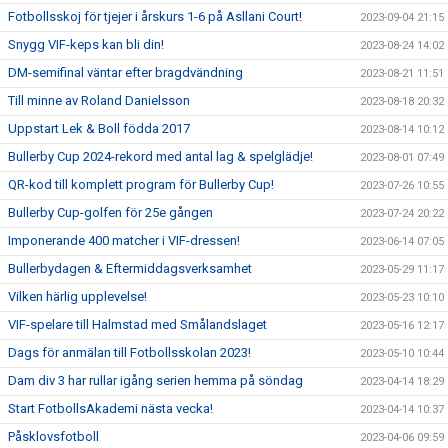
Fotbollsskoj för tjejer i årskurs 1-6 på Asllani Court!
2023-09-04 21:15
Snygg VIF-keps kan bli din!
2023-08-24 14:02
DM-semifinal väntar efter bragdvändning
2023-08-21 11:51
Till minne av Roland Danielsson
2023-08-18 20:32
Uppstart Lek & Boll födda 2017
2023-08-14 10:12
Bullerby Cup 2024-rekord med antal lag & spelglädje!
2023-08-01 07:49
QR-kod till komplett program för Bullerby Cup!
2023-07-26 10:55
Bullerby Cup-golfen för 25e gången
2023-07-24 20:22
Imponerande 400 matcher i VIF-dressen!
2023-06-14 07:05
Bullerbydagen & Eftermiddagsverksamhet
2023-05-29 11:17
Vilken härlig upplevelse!
2023-05-23 10:10
VIF-spelare till Halmstad med Smålandslaget
2023-05-16 12:17
Dags för anmälan till Fotbollsskolan 2023!
2023-05-10 10:44
Dam div 3 har rullar igång serien hemma på söndag
2023-04-14 18:29
Start FotbollsAkademi nästa vecka!
2023-04-14 10:37
Påsklovsfotboll
2023-04-06 09:59