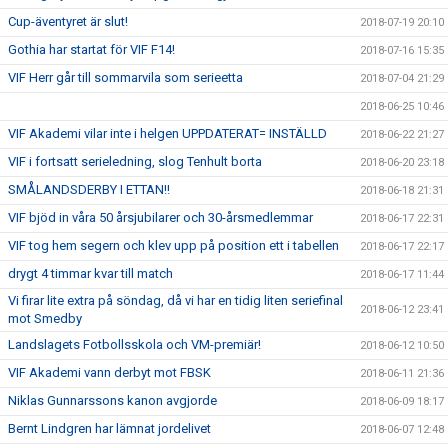
Cup-äventyret är slut!
2018-07-19 20:10
Gothia har startat för VIF F14!
2018-07-16 15:35
VIF Herr går till sommarvila som serieetta
2018-07-04 21:29
2018-06-25 10:46
VIF Akademi vilar inte i helgen UPPDATERAT= INSTÄLLD
2018-06-22 21:27
VIF i fortsatt serieledning, slog Tenhult borta
2018-06-20 23:18
SMÅLANDSDERBY I ETTAN!!
2018-06-18 21:31
VIF bjöd in våra 50 årsjubilarer och 30-årsmedlemmar
2018-06-17 22:31
VIF tog hem segern och klev upp på position ett i tabellen
2018-06-17 22:17
drygt 4 timmar kvar till match
2018-06-17 11:44
Vi firar lite extra på söndag, då vi har en tidig liten seriefinal
2018-06-12 23:41
mot Smedby
Landslagets Fotbollsskola och VM-premiär!
2018-06-12 10:50
VIF Akademi vann derbyt mot FBSK
2018-06-11 21:36
Niklas Gunnarssons kanon avgjorde
2018-06-09 18:17
Bernt Lindgren har lämnat jordelivet
2018-06-07 12:48