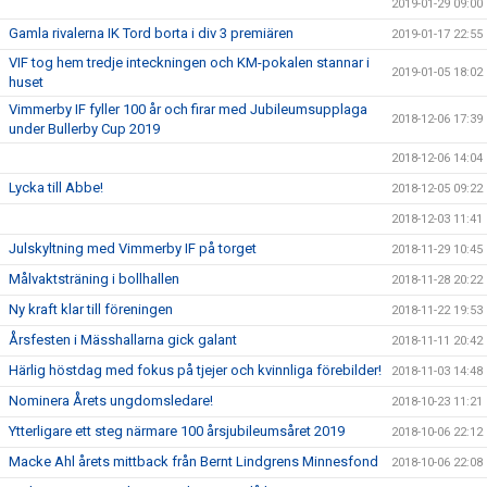
2019-01-29 09:00
Gamla rivalerna IK Tord borta i div 3 premiären
2019-01-17 22:55
VIF tog hem tredje inteckningen och KM-pokalen stannar i
2019-01-05 18:02
huset
Vimmerby IF fyller 100 år och firar med Jubileumsupplaga
2018-12-06 17:39
under Bullerby Cup 2019
2018-12-06 14:04
Lycka till Abbe!
2018-12-05 09:22
2018-12-03 11:41
Julskyltning med Vimmerby IF på torget
2018-11-29 10:45
Målvaktsträning i bollhallen
2018-11-28 20:22
Ny kraft klar till föreningen
2018-11-22 19:53
Årsfesten i Mässhallarna gick galant
2018-11-11 20:42
Härlig höstdag med fokus på tjejer och kvinnliga förebilder!
2018-11-03 14:48
Nominera Årets ungdomsledare!
2018-10-23 11:21
Ytterligare ett steg närmare 100 årsjubileumsåret 2019
2018-10-06 22:12
Macke Ahl årets mittback från Bernt Lindgrens Minnesfond
2018-10-06 22:08