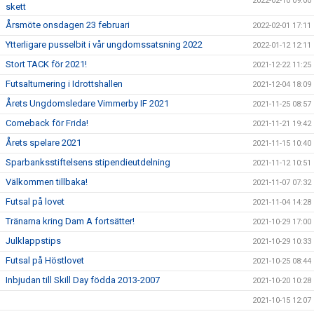
2022-02-10 09:00
skett
Årsmöte onsdagen 23 februari
2022-02-01 17:11
Ytterligare pusselbit i vår ungdomssatsning 2022
2022-01-12 12:11
Stort TACK för 2021!
2021-12-22 11:25
Futsalturnering i Idrottshallen
2021-12-04 18:09
Årets Ungdomsledare Vimmerby IF 2021
2021-11-25 08:57
Comeback för Frida!
2021-11-21 19:42
Årets spelare 2021
2021-11-15 10:40
Sparbanksstiftelsens stipendieutdelning
2021-11-12 10:51
Välkommen tillbaka!
2021-11-07 07:32
Futsal på lovet
2021-11-04 14:28
Tränarna kring Dam A fortsätter!
2021-10-29 17:00
Julklappstips
2021-10-29 10:33
Futsal på Höstlovet
2021-10-25 08:44
Inbjudan till Skill Day födda 2013-2007
2021-10-20 10:28
2021-10-15 12:07