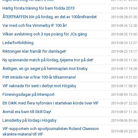
Härlig första träning för barn födda 2013
2019-08-29 19:54
ÅTERTRÄFFEN blir på lördag, en del av 100årsfirandet
2019-08-28 07:20
Var med och fira Vimmerby IF 100 år!
2019-08-26 12:28
Vilken avslutning och 3 nya poäng för JCs gäng
2019-08-25 19:40
Ledarfortbildning
2019-08-23 12:27
Riktningen klar framåt för damlaget!
2019-08-22 19:17
Ny spännande match på lördag, tjejerna tror på det!
2019-08-20 11:06
Äntligen, en go seger på hemmaplan mot Eneby
2019-08-17 18:28
Fritt inträde när vi firar 100-år tillsammans!
2019-08-13 21:02
VIF vaknade för sent i derbyt mot Högsby
2019-08-11 08:31
Föreningsdagar på Intersport
2019-08-09 10:25
Ett OAIK med flera nyförvärv i startelvan körde över VIF
2019-08-07 22:52
Anmäl era barn till Skill Day!
2019-08-07 11:26
Länsderby på lördag i Högsby
2019-08-06 09:46
VIF-supportern och sportjournalisten Roland Claesson
2019-08-03 22:51
skänkte material till VIF