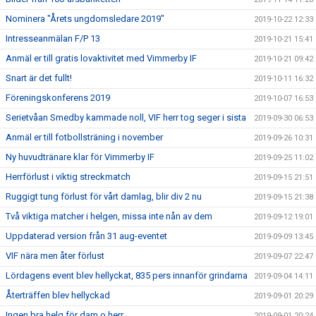
Nominera "Årets ungdomsledare 2019"
2019-10-22 12:33
Intresseanmälan F/P 13
2019-10-21 15:41
Anmäl er till gratis lovaktivitet med Vimmerby IF
2019-10-21 09:42
Snart är det fullt!
2019-10-11 16:32
Föreningskonferens 2019
2019-10-07 16:53
Serietvåan Smedby kammade noll, VIF herr tog seger i sista
2019-09-30 06:53
Anmäl er till fotbollsträning i november
2019-09-26 10:31
Ny huvudtränare klar för Vimmerby IF
2019-09-25 11:02
Herrförlust i viktig streckmatch
2019-09-15 21:51
Ruggigt tung förlust för vårt damlag, blir div 2 nu
2019-09-15 21:38
Två viktiga matcher i helgen, missa inte nån av dem
2019-09-12 19:01
Uppdaterad version från 31 aug-eventet
2019-09-09 13:45
VIF nära men åter förlust
2019-09-07 22:47
Lördagens event blev hellyckat, 835 pers innanför grindarna
2019-09-04 14:11
Återträffen blev hellyckad
2019-09-01 20:29
Ingen bra helg för dam o herr
2019-09-01 20:24