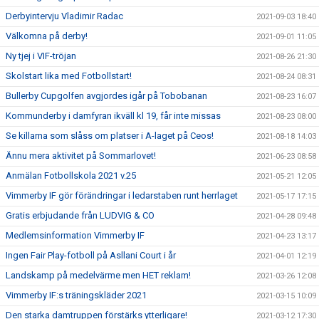
Derbyintervju Vladimir Radac
2021-09-03 18:40
Välkomna på derby!
2021-09-01 11:05
Ny tjej i VIF-tröjan
2021-08-26 21:30
Skolstart lika med Fotbollstart!
2021-08-24 08:31
Bullerby Cupgolfen avgjordes igår på Tobobanan
2021-08-23 16:07
Kommunderby i damfyran ikväll kl 19, får inte missas
2021-08-23 08:00
Se killarna som slåss om platser i A-laget på Ceos!
2021-08-18 14:03
Ännu mera aktivitet på Sommarlovet!
2021-06-23 08:58
Anmälan Fotbollskola 2021 v.25
2021-05-21 12:05
Vimmerby IF gör förändringar i ledarstaben runt herrlaget
2021-05-17 17:15
Gratis erbjudande från LUDVIG & CO
2021-04-28 09:48
Medlemsinformation Vimmerby IF
2021-04-23 13:17
Ingen Fair Play-fotboll på Asllani Court i år
2021-04-01 12:19
Landskamp på medelvärme men HET reklam!
2021-03-26 12:08
Vimmerby IF:s träningskläder 2021
2021-03-15 10:09
Den starka damtruppen förstärks ytterligare!
2021-03-12 17:30