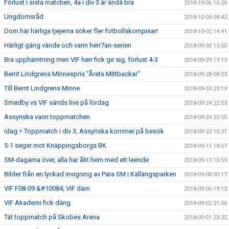
Förlust i sista matchen, 4a i div 3 är ändå bra
2018-10-06 16:26
Ungdomsråd
2018-10-04 08:42
Dom här härliga tjejerna söker fler fotbollskompisar!
2018-10-02 14:41
Härligt gäng vände och vann herr7an-serien
2018-09-30 13:50
Bra upphämtning men VIF herr fick ge sig, förlust 4-3
2018-09-29 19:13
Bernt Lindgrens Minnespris "Årets Mittbackar"
2018-09-28 08:53
Till Bernt Lindgrens Minne
2018-09-24 23:19
Smedby vs VIF sänds live på lördag
2018-09-24 22:53
Assyriska vann toppmatchen
2018-09-24 22:50
idag = Toppmatch i div 3, Assyriska kommer på besök
2018-09-23 10:31
5-1 seger mot Knäppingsborgs BK
2018-09-15 18:57
SM-dagarna över, alla har åkt hem med ett leende
2018-09-10 10:59
Bilder från en lyckad invigning av Para SM i Källängsparken
2018-09-08 00:17
VIF F08-09 &#10084; VIF dam
2018-09-06 19:13
VIF Akademi fick däng
2018-09-02 21:06
Tät toppmatch på Skobes Arena
2018-09-01 23:35