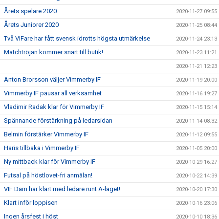
Årets spelare 2020
2020-11-27 09:55
Årets Juniorer 2020
2020-11-25 08:44
Två VIFare har fått svensk idrotts högsta utmärkelse
2020-11-24 23:13
Matchtröjan kommer snart till butik!
2020-11-23 11:21
2020-11-21 12:23
Anton Brorsson väljer Vimmerby IF
2020-11-19 20:00
Vimmerby IF pausar all verksamhet
2020-11-16 19:27
Vladimir Radak klar för Vimmerby IF
2020-11-15 15:14
Spännande förstärkning på ledarsidan
2020-11-14 08:32
Belmin förstärker Vimmerby IF
2020-11-12 09:55
Haris tillbaka i Vimmerby IF
2020-11-05 20:00
Ny mittback klar för Vimmerby IF
2020-10-29 16:27
Futsal på höstlovet-fri anmälan!
2020-10-22 14:39
VIF Dam har klart med ledare runt A-laget!
2020-10-20 17:30
Klart inför loppisen
2020-10-16 23:06
Ingen årsfest i höst
2020-10-10 18:36