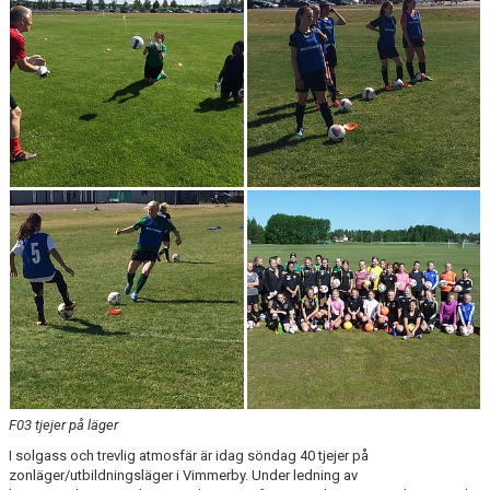
BARN & UNGDOMSVERKSAMHET
STÖTTA VIF
KONTAKT / BOKNING
F03 tjejer på läger
I solgass och trevlig atmosfär är idag söndag 40 tjejer på
zonläger/utbildningsläger i Vimmerby. Under ledning av