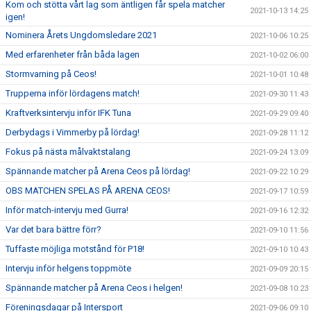
Kom och stötta vårt lag som äntligen får spela matcher
2021-10-13 14:25
igen!
Nominera Årets Ungdomsledare 2021
2021-10-06 10:25
Med erfarenheter från båda lagen
2021-10-02 06:00
Stormvarning på Ceos!
2021-10-01 10:48
Trupperna inför lördagens match!
2021-09-30 11:43
Kraftverksintervju inför IFK Tuna
2021-09-29 09:40
Derbydags i Vimmerby på lördag!
2021-09-28 11:12
Fokus på nästa målvaktstalang
2021-09-24 13:09
Spännande matcher på Arena Ceos på lördag!
2021-09-22 10:29
OBS MATCHEN SPELAS PÅ ARENA CEOS!
2021-09-17 10:59
Inför match-intervju med Gurra!
2021-09-16 12:32
Var det bara bättre förr?
2021-09-10 11:56
Tuffaste möjliga motstånd för P18!
2021-09-10 10:43
Intervju inför helgens toppmöte
2021-09-09 20:15
Spännande matcher på Arena Ceos i helgen!
2021-09-08 10:23
Föreningsdagar på Intersport
2021-09-06 09:10