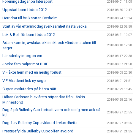
Föreningsdagar på Intersport
2018-09-01 11:05
Uppstart barn födda 2012
2018-08-30 12:47
Herr drar till bruksorten Boxholm
2018-08-24 13:14
Start av vår eftermiddagsverksamhet nästa vecka
2018-08-22 08:58
Lek & Boll för barn födda 2012
2018-08-21 10:07
Adam kom in, avslutade kliniskt och vände matchen till
2018-08-18 17:28
seger
Länsderby imorgon em
2018-08-17 22:38
Jocke fem baljor mot BOIF
2018-08-07 21:58
VIF åkte hem med en neslig förlust
2018-08-05 20:30
VIF Akademi fick ny seger
2018-08-01 21:51
Cupen avslutades på bästa sätt
2018-07-29 16:45
Håkan Carlsson blev årets stipendiat från Läskis
2018-07-28 23:16
Minnesfond
Dag 2 på Bullerby Cup fortsatt varm och solig men ack så
2018-07-27 20:55
kul
Dag 1 av Bullerby Cup avklarad i rekordhetta
2018-07-27 08:25
Prestigefyllda Bullerby Cupgolfen avgjord
2018-07-21 21:35