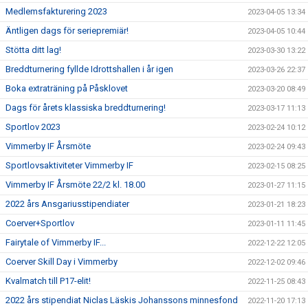
Medlemsfakturering 2023
2023-04-05 13:34
Äntligen dags för seriepremiär!
2023-04-05 10:44
Stötta ditt lag!
2023-03-30 13:22
Breddturnering fyllde Idrottshallen i år igen
2023-03-26 22:37
Boka extraträning på Påsklovet
2023-03-20 08:49
Dags för årets klassiska breddturnering!
2023-03-17 11:13
Sportlov 2023
2023-02-24 10:12
Vimmerby IF Årsmöte
2023-02-24 09:43
Sportlovsaktiviteter Vimmerby IF
2023-02-15 08:25
Vimmerby IF Årsmöte 22/2 kl. 18.00
2023-01-27 11:15
2022 års Ansgariusstipendiater
2023-01-21 18:23
Coerver+Sportlov
2023-01-11 11:45
Fairytale of Vimmerby IF...
2022-12-22 12:05
Coerver Skill Day i Vimmerby
2022-12-02 09:46
Kvalmatch till P17-elit!
2022-11-25 08:43
2022 års stipendiat Niclas Läskis Johanssons minnesfond
2022-11-20 17:13