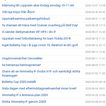
Inlämning till Loppisen sker lördag-söndag 10-11 okt
2020-10-07 19:58
100 nya tröjor från Åbro!
2020-09-30 09:36
Uppmärksamma parkeringsförbud
2020-08-31 11:34
Ta chansen att träna med Coerver coaching på Skill Day!
2020-08-28 12:19
Vi sänder derbymatchen VIF-HFK i div 3!
2020-08-21 16:49
Uppstart med fotbollsträning för barn födda 2014!
2020-08-18 11:31
Inget Bullerby Cup i år pga covid 19, däremot en BC-golf
2020-08-16 22:10
2020-08-12 15:46
Ungdomsmatcher Ceosvallen
2020-08-11 11:31
Se herrarnas hemmapremiär!
2020-08-03 17:01
Chans att se Vimmerby IF-Södra Vi IF och samtidigt stötta
2020-07-02 11:00
föreningen!
Bullerby Cup 2020 inställt
2020-06-05 08:18
Sista dagen med eftermiddagsverksamhet innan lovet!
2020-06-04 18:01
Vimmerby IF:s Antivirus-plan 2020
2020-05-20 10:36
Stötta Vimmerby IF genom 2020!
2020-05-08 09:34