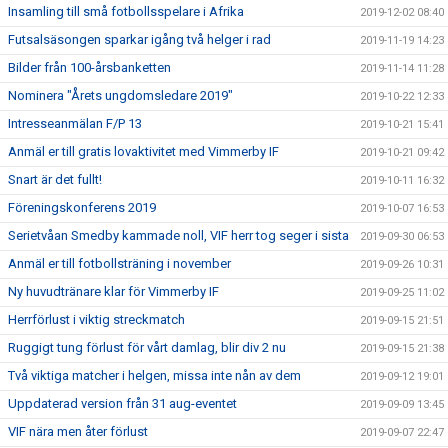
Insamling till små fotbollsspelare i Afrika
2019-12-02 08:40
Futsalsäsongen sparkar igång två helger i rad
2019-11-19 14:23
Bilder från 100-årsbanketten
2019-11-14 11:28
Nominera "Årets ungdomsledare 2019"
2019-10-22 12:33
Intresseanmälan F/P 13
2019-10-21 15:41
Anmäl er till gratis lovaktivitet med Vimmerby IF
2019-10-21 09:42
Snart är det fullt!
2019-10-11 16:32
Föreningskonferens 2019
2019-10-07 16:53
Serietvåan Smedby kammade noll, VIF herr tog seger i sista
2019-09-30 06:53
Anmäl er till fotbollsträning i november
2019-09-26 10:31
Ny huvudtränare klar för Vimmerby IF
2019-09-25 11:02
Herrförlust i viktig streckmatch
2019-09-15 21:51
Ruggigt tung förlust för vårt damlag, blir div 2 nu
2019-09-15 21:38
Två viktiga matcher i helgen, missa inte nån av dem
2019-09-12 19:01
Uppdaterad version från 31 aug-eventet
2019-09-09 13:45
VIF nära men åter förlust
2019-09-07 22:47