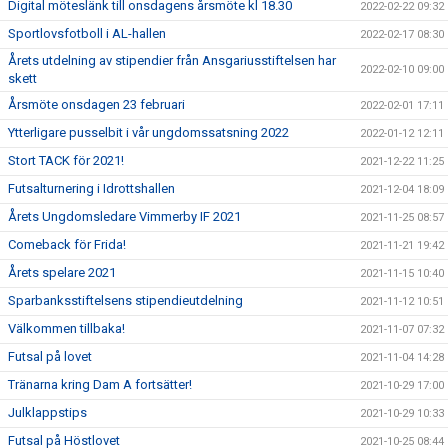
Digital möteslänk till onsdagens årsmöte kl 18.30
2022-02-22 09:32
Sportlovsfotboll i AL-hallen
2022-02-17 08:30
Årets utdelning av stipendier från Ansgariusstiftelsen har
2022-02-10 09:00
skett
Årsmöte onsdagen 23 februari
2022-02-01 17:11
Ytterligare pusselbit i vår ungdomssatsning 2022
2022-01-12 12:11
Stort TACK för 2021!
2021-12-22 11:25
Futsalturnering i Idrottshallen
2021-12-04 18:09
Årets Ungdomsledare Vimmerby IF 2021
2021-11-25 08:57
Comeback för Frida!
2021-11-21 19:42
Årets spelare 2021
2021-11-15 10:40
Sparbanksstiftelsens stipendieutdelning
2021-11-12 10:51
Välkommen tillbaka!
2021-11-07 07:32
Futsal på lovet
2021-11-04 14:28
Tränarna kring Dam A fortsätter!
2021-10-29 17:00
Julklappstips
2021-10-29 10:33
Futsal på Höstlovet
2021-10-25 08:44