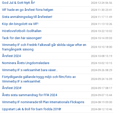
God Jul & Gott Nytt År!
2024-12-24 06:56
VIF hade en go årsfest förra helgen
2024-11-30 23:41
Sista anmälningsdag till årsfesten!
2024-11-17 11:49
Köp din bingolott via VIF!
2024-11-13 10:26
Höstlovsfotboll i bollhallen
2024-10-22 10:02
Tack för den här säsongen!
2024-10-14 09:03
Vimmerby IF och Fredrik Falkevall går skilda vägar efter en
2024-10-10 18:00
framgångsrik säsong
Årsfest 2024
2024-10-08 15:19
Nominera Årets Ungdomsledare
2024-10-02 10:15
Vimmerby IF:s verksamhet bara växer...
2024-09-26 08:29
Förtydligande gällande trygg miljö och film/foto av
2024-09-24 16:09
Vimmerby IF:s verksamhet:
Årsfest 2024!
2024-09-17 08:17
Årets sista sammandrag för FFA 2024
2024-09-07 15:44
Vimmerby IF nominerade till Plan Internationals Flickapris
2024-08-19 09:00
Uppstart Lek & Boll för barn födda 2018!
2024-08-12 10:46