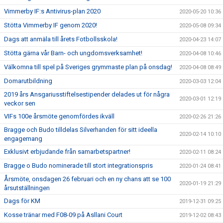
Vimmerby IF:s Antivirus-plan 2020
2020-05-20 10:36
Stötta Vimmerby IF genom 2020!
2020-05-08 09:34
Dags att anmäla till årets Fotbollsskola!
2020-04-23 14:07
Stötta gärna vår Barn- och ungdomsverksamhet!
2020-04-08 10:46
Välkomna till spel på Sveriges grymmaste plan på onsdag!
2020-04-08 08:49
Domarutbildning
2020-03-03 12:04
2019 års Ansgariusstiftelsestipender delades ut för några
2020-03-01 12:19
veckor sen
VIFs 100e årsmöte genomfördes ikväll
2020-02-26 21:26
Bragge och Budo tilldelas Silverhanden för sitt ideella
2020-02-14 10:10
engagemang
Exklusivt erbjudande från samarbetspartner!
2020-02-11 08:24
Bragge o Budo nominerade till stort integrationspris
2020-01-24 08:41
Årsmöte, onsdagen 26 februari och en ny chans att se 100
2020-01-19 21:29
årsutställningen
Dags för KM
2019-12-31 09:25
Kosse tränar med F08-09 på Asllani Court
2019-12-02 08:43