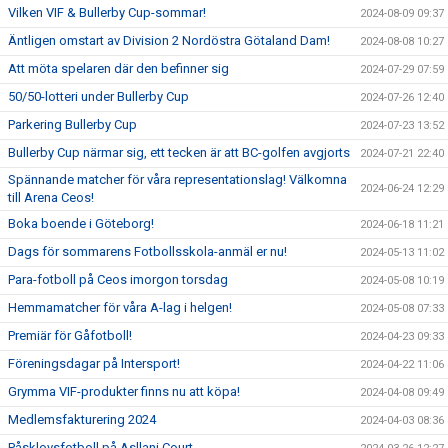
Vilken VIF & Bullerby Cup-sommar!
2024-08-09 09:37
Äntligen omstart av Division 2 Nordöstra Götaland Dam!
2024-08-08 10:27
Att möta spelaren där den befinner sig
2024-07-29 07:59
50/50-lotteri under Bullerby Cup
2024-07-26 12:40
Parkering Bullerby Cup
2024-07-23 13:52
Bullerby Cup närmar sig, ett tecken är att BC-golfen avgjorts
2024-07-21 22:40
Spännande matcher för våra representationslag! Välkomna
2024-06-24 12:29
till Arena Ceos!
Boka boende i Göteborg!
2024-06-18 11:21
Dags för sommarens Fotbollsskola-anmäl er nu!
2024-05-13 11:02
Para-fotboll på Ceos imorgon torsdag
2024-05-08 10:19
Hemmamatcher för våra A-lag i helgen!
2024-05-08 07:33
Premiär för Gåfotboll!
2024-04-23 09:33
Föreningsdagar på Intersport!
2024-04-22 11:06
Grymma VIF-produkter finns nu att köpa!
2024-04-08 09:49
Medlemsfakturering 2024
2024-04-03 08:36
Påsklovsfotboll på Asllani Court