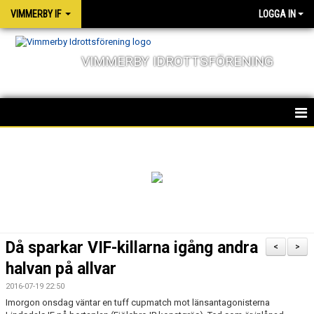
VIMMERBY IF
LOGGA IN
VIMMERBY IDROTTSFÖRENING
HEM
KALENDER
NYHETER
MATCHER
Då sparkar VIF-killarna igång andra
<
>
OM FÖRENINGEN
halvan på allvar
2016-07-19 22:50
SOCIALA ANSVAR
Imorgon onsdag väntar en tuff cupmatch mot länsantagonisterna