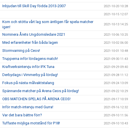
Inbjudan till Skill Day födda 2013-2007
2021-10-20 10:28
2021-10-15 12:07
Kom och stötta vårt lag som äntligen får spela matcher
2021-10-13 14:25
igen!
Nominera Årets Ungdomsledare 2021
2021-10-06 10:25
Med erfarenheter från båda lagen
2021-10-02 06:00
Stormvarning på Ceos!
2021-10-01 10:48
Trupperna inför lördagens match!
2021-09-30 11:43
Kraftverksintervju inför IFK Tuna
2021-09-29 09:40
Derbydags i Vimmerby på lördag!
2021-09-28 11:12
Fokus på nästa målvaktstalang
2021-09-24 13:09
Spännande matcher på Arena Ceos på lördag!
2021-09-22 10:29
OBS MATCHEN SPELAS PÅ ARENA CEOS!
2021-09-17 10:59
Inför match-intervju med Gurra!
2021-09-16 12:32
Var det bara bättre förr?
2021-09-10 11:56
Tuffaste möjliga motstånd för P18!
2021-09-10 10:43