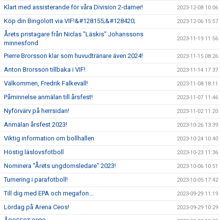
Klart med assisterande för våra Division 2-damer!
2023-12-08 10:06
Köp din Bingolott via VIF!&#128155;&#128420;
2023-12-06 15:57
Årets pristagare från Niclas "Läskis" Johanssons
2023-11-19 11:56
minnesfond
Pierre Brorsson klar som huvudtränare även 2024!
2023-11-15 08:26
Anton Brorsson tillbaka i VIF!
2023-11-14 17:37
Välkommen, Fredrik Falkevall!
2023-11-08 18:11
Påminnelse anmälan till årsfest!
2023-11-07 11:46
Nyförvärv på herrsidan!
2023-11-02 11:20
Anmälan årsfest 2023!
2023-10-26 13:39
Viktig information om bollhallen
2023-10-24 10:40
Höstig läslovsfotboll
2023-10-23 11:36
Nominera "Årets ungdomsledare" 2023!
2023-10-06 10:51
Turnering i parafotboll!
2023-10-05 17:42
Till dig med EPA och megafon...
2023-09-29 11:19
Lördag på Arena Ceos!
2023-09-29 10:29