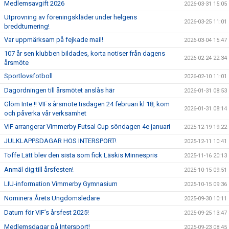
Medlemsavgift 2026
2026-03-31 15:05
Utprovning av föreningskläder under helgens
2026-03-25 11:01
breddturnering!
Var uppmärksam på fejkade mail!
2026-03-04 15:47
107 år sen klubben bildades, korta notiser från dagens
2026-02-24 22:34
årsmöte
Sportlovsfotboll
2026-02-10 11:01
Dagordningen till årsmötet anslås här
2026-01-31 08:53
Glöm Inte !! VIFs årsmöte tisdagen 24 februari kl 18, kom
2026-01-31 08:14
och påverka vår verksamhet
VIF arrangerar Vimmerby Futsal Cup söndagen 4e januari
2025-12-19 19:22
JULKLAPPSDAGAR HOS INTERSPORT!
2025-12-11 10:41
Toffe Lätt blev den sista som fick Läskis Minnespris
2025-11-16 20:13
Anmäl dig till årsfesten!
2025-10-15 09:51
LIU-information Vimmerby Gymnasium
2025-10-15 09:36
Nominera Årets Ungdomsledare
2025-09-30 10:11
Datum för VIF’s årsfest 2025!
2025-09-25 13:47
Medlemsdagar på Intersport!
2025-09-23 08:45