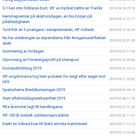
5-1 kan inte förklaras bort, VIF va mycket bättre än Tranås
2019-04-18 23:14
Hemmapremiär på skärtorsdagen, en bra början på
2019-04-15 21:17
påskledigheten
Tord fick en 3 poängare i seriepremiären, VIF nollade.
2019-04-13 20:24
Nu har utdelningen av stipendierna från Ansgariusstiftelsen
2019-03-23 21:59
skett
Summering av lördagen
2019-03-23 17:50
Utprovning av Förreningsprofil på Intersport
2019-03-22 09:44
Domarutbildning 2019
2019-03-21 10:12
VIF-ungdomarna tog hem pokalen för evigt efter seger mot
2019-03-17 22:02
HFK
Spelschema Breddturneringen 2019
2019-03-07 09:19
Start eftermiddagsverksamhet 2019
2019-02-28 11:25
99:e årsmötet lagt till handlingarna
2019-02-27 21:22
VIF 100 år-beställ Jubileumsprodukter
2019-02-25 11:07
Exakt en månad kvar till årets största matchevent
2019-02-17 12:12
2019-02-12 10:36