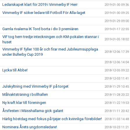
Ledarskapet klart för 2019 i Vimmerby IF Herr
2019-01-30 09:36
Vimmerby IF söker ledare till Fotboll För Alla-laget
2019-01-30 09:25
2019-01-29 09:00
Gamla rivalerna IK Tord borta i div 3 premiären
2019-01-17 22:55
VIF tog hem tredje inteckningen och KM-pokalen stannar i
2019-01-05 18:02
huset
Vimmerby IF fyller 100 år och firar med Jubileumsupplaga
2018-12-06 17:39
under Bullerby Cup 2019
2018-12-06 14:04
Lycka till Abbe!
2018-12-05 09:22
2018-12-03 11:41
Julskyltning med Vimmerby IF på torget
2018-11-29 10:45
Målvaktsträning i bollhallen
2018-11-28 20:22
Ny kraft klar till föreningen
2018-11-22 19:53
Årsfesten i Mässhallarna gick galant
2018-11-11 20:42
Härlig höstdag med fokus på tjejer och kvinnliga förebilder!
2018-11-03 14:48
Nominera Årets ungdomsledare!
2018-10-23 11:21