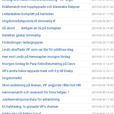
Kvällsmatch mot topptippade och klassiska Sleipner
2019-05-28 21:34
Ledarstaben komplett på herrsidan
2019-05-27 17:39
Ungdomsrådsprotokoll Vimmerby IF
2019-05-26 09:11
Så skönt ...... äntligen en 3a på bortaplan
2019-05-25 19:30
Seriettan gästar Vimmerby
2019-05-23 23:32
Förändringar i ledargruppen
2019-05-23 17:56
Lindö straffade VIF som var lite för uddlösa idag
2019-05-18 21:00
Herr mot Lindö på hemmaplan imorgon lördag
2019-05-17 13:19
Imorgon lördag fin Para-fotbollsturnering på Ceos
2019-05-17 12:47
VIFs andra halva tappade mark och 3 p till Eneby
2019-05-12 22:17
Ungdomsråd
2019-05-08 08:42
Skön avslutning på Arenan, VIF avgjorde i 80e mot HIK
2019-05-04 18:40
Hemmamatch och revansch för förra helgen ?
2019-04-30 16:44
Jubileumströjorna klara för avhämtning
2019-04-30 11:58
En halvtaskig 1a grusade VIFs chanser
2019-04-27 00:13
Härlig dag på Asllani Court
2019-04-24 13:10