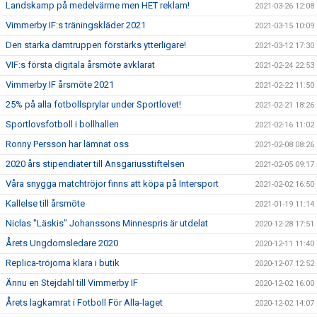
Landskamp på medelvärme men HET reklam!
2021-03-26 12:08
Vimmerby IF:s träningskläder 2021
2021-03-15 10:09
Den starka damtruppen förstärks ytterligare!
2021-03-12 17:30
VIF:s första digitala årsmöte avklarat
2021-02-24 22:53
Vimmerby IF årsmöte 2021
2021-02-22 11:50
25% på alla fotbollsprylar under Sportlovet!
2021-02-21 18:26
Sportlovsfotboll i bollhallen
2021-02-16 11:02
Ronny Persson har lämnat oss
2021-02-08 08:26
2020 års stipendiater till Ansgariusstiftelsen
2021-02-05 09:17
Våra snygga matchtröjor finns att köpa på Intersport
2021-02-02 16:50
Kallelse till årsmöte
2021-01-19 11:14
Niclas "Läskis" Johanssons Minnespris är utdelat
2020-12-28 17:51
Årets Ungdomsledare 2020
2020-12-11 11:40
Replica-tröjorna klara i butik
2020-12-07 12:52
Ännu en Stejdahl till Vimmerby IF
2020-12-02 16:00
Årets lagkamrat i Fotboll För Alla-laget
2020-12-02 14:07