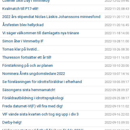
Coerver Skill Day i Vimmerby
2022-12-02 09:46
Kvalmatch till P17-elit!
2022-11-25 08:43
2022 års stipendiat Niclas Läskis Johanssons minnesfond
2022-11-20 17:13
Årsfesten blev hellyckad
2022-11-20 16:45
Vi säger välkommen till damlagets nya tränare
2022-11-18 14:00
Simon åter i Vimmerby IF
2022-10-28 11:00
Tomas klar på livstid...
2022-10-26 08:30
Thuresson fortsätter ett år till!
2022-10-11 16:03
Förstärkning på och av planen
2022-10-10 20:00
Nominera Årets ungdomsledare 2022
2022-10-07 14:16
Se föreläsningen för idrottsföräldrar i efterhand
2022-10-05 09:17
Säsongens sista hemmamatch!
2022-09-28 09:37
Föräldrautbildning i idrottspsykologi
2022-09-25 08:17
Freda datumet-VI(F) vill fira med dig!
2022-09-19 11:02
VIF vände sista kvarten och tog sig upp i div 3
2022-09-16 22:02
Derby-helg!
2022-09-15 09:55