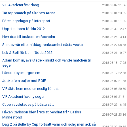
VIF Akademi fick däng
2018-09-02 21:06
Tät toppmatch på Skobes Arena
2018-09-01 23:35
Föreningsdagar på Intersport
2018-09-01 11:05
Uppstart barn födda 2012
2018-08-30 12:47
Herr drar till bruksorten Boxholm
2018-08-24 13:14
Start av vår eftermiddagsverksamhet nästa vecka
2018-08-22 08:58
Lek & Boll för barn födda 2012
2018-08-21 10:07
Adam kom in, avslutade kliniskt och vände matchen till
2018-08-18 17:28
seger
Länsderby imorgon em
2018-08-17 22:38
Jocke fem baljor mot BOIF
2018-08-07 21:58
VIF åkte hem med en neslig förlust
2018-08-05 20:30
VIF Akademi fick ny seger
2018-08-01 21:51
Cupen avslutades på bästa sätt
2018-07-29 16:45
Håkan Carlsson blev årets stipendiat från Läskis
2018-07-28 23:16
Minnesfond
Dag 2 på Bullerby Cup fortsatt varm och solig men ack så
2018-07-27 20:55