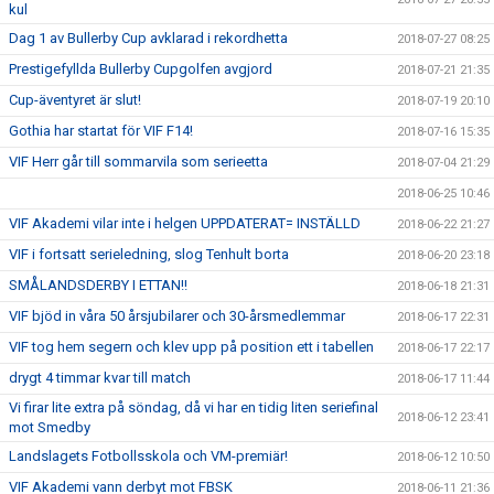
kul
Dag 1 av Bullerby Cup avklarad i rekordhetta
2018-07-27 08:25
Prestigefyllda Bullerby Cupgolfen avgjord
2018-07-21 21:35
Cup-äventyret är slut!
2018-07-19 20:10
Gothia har startat för VIF F14!
2018-07-16 15:35
VIF Herr går till sommarvila som serieetta
2018-07-04 21:29
2018-06-25 10:46
VIF Akademi vilar inte i helgen UPPDATERAT= INSTÄLLD
2018-06-22 21:27
VIF i fortsatt serieledning, slog Tenhult borta
2018-06-20 23:18
SMÅLANDSDERBY I ETTAN!!
2018-06-18 21:31
VIF bjöd in våra 50 årsjubilarer och 30-årsmedlemmar
2018-06-17 22:31
VIF tog hem segern och klev upp på position ett i tabellen
2018-06-17 22:17
drygt 4 timmar kvar till match
2018-06-17 11:44
Vi firar lite extra på söndag, då vi har en tidig liten seriefinal
2018-06-12 23:41
mot Smedby
Landslagets Fotbollsskola och VM-premiär!
2018-06-12 10:50
VIF Akademi vann derbyt mot FBSK
2018-06-11 21:36