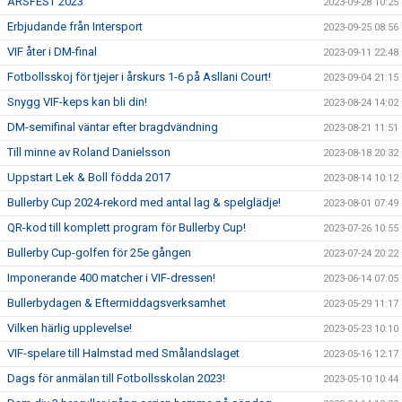
ÅRSFEST 2023
2023-09-28 10:25
Erbjudande från Intersport
2023-09-25 08:56
VIF åter i DM-final
2023-09-11 22:48
Fotbollsskoj för tjejer i årskurs 1-6 på Asllani Court!
2023-09-04 21:15
Snygg VIF-keps kan bli din!
2023-08-24 14:02
DM-semifinal väntar efter bragdvändning
2023-08-21 11:51
Till minne av Roland Danielsson
2023-08-18 20:32
Uppstart Lek & Boll födda 2017
2023-08-14 10:12
Bullerby Cup 2024-rekord med antal lag & spelglädje!
2023-08-01 07:49
QR-kod till komplett program för Bullerby Cup!
2023-07-26 10:55
Bullerby Cup-golfen för 25e gången
2023-07-24 20:22
Imponerande 400 matcher i VIF-dressen!
2023-06-14 07:05
Bullerbydagen & Eftermiddagsverksamhet
2023-05-29 11:17
Vilken härlig upplevelse!
2023-05-23 10:10
VIF-spelare till Halmstad med Smålandslaget
2023-05-16 12:17
Dags för anmälan till Fotbollsskolan 2023!
2023-05-10 10:44