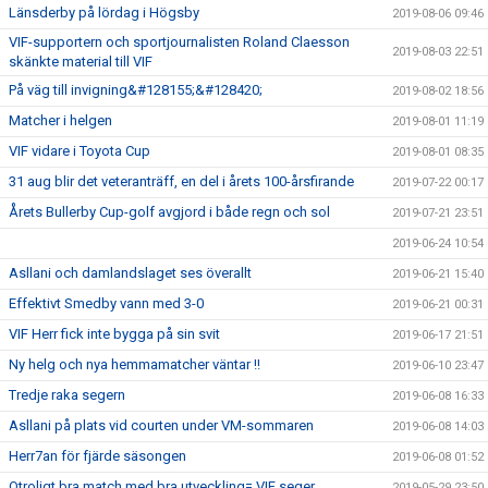
Länsderby på lördag i Högsby
2019-08-06 09:46
VIF-supportern och sportjournalisten Roland Claesson
2019-08-03 22:51
skänkte material till VIF
På väg till invigning&#128155;&#128420;
2019-08-02 18:56
Matcher i helgen
2019-08-01 11:19
VIF vidare i Toyota Cup
2019-08-01 08:35
31 aug blir det veteranträff, en del i årets 100-årsfirande
2019-07-22 00:17
Årets Bullerby Cup-golf avgjord i både regn och sol
2019-07-21 23:51
2019-06-24 10:54
Asllani och damlandslaget ses överallt
2019-06-21 15:40
Effektivt Smedby vann med 3-0
2019-06-21 00:31
VIF Herr fick inte bygga på sin svit
2019-06-17 21:51
Ny helg och nya hemmamatcher väntar !!
2019-06-10 23:47
Tredje raka segern
2019-06-08 16:33
Asllani på plats vid courten under VM-sommaren
2019-06-08 14:03
Herr7an för fjärde säsongen
2019-06-08 01:52
Otroligt bra match med bra utveckling= VIF seger
2019-05-29 23:50