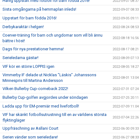
Härlig uppstart med fotboll för barn födda 2016!
2022-09-07 08:37
Sista omgångarna på hemmaplan inleds!
2022-09-07 08:33
Uppstart för barn födda 2016!
2022-09-05 09:11
Derbykaraktär i helgen!
2022-08-24 08:53
Coerver-träning för barn och ungdomar som vill bli ännu
2022-08-18 16:56
bättre i höst!
Dags för nya prestationer hemma!
2022-08-17 08:21
Serieledarna gästar!
2022-08-09 07:13
VIF kör en större LOPPIS igen
2022-08-05 18:27
Vimmerby IF delade ut Nicklas ”Läskis” Johanssons
2022-08-01 13:04
Minnespris till Martina Andersson
Vilken Bullerby Cup-comeback 2022!
2022-07-31 07:24
Bullerby Cup-golfen avgjordes under söndagen
2022-07-25 20:11
Ladda upp för EM-premiär med livefotboll!
2022-07-09 11:04
VIF har skänkt fotbollsutrustning till en av världens största
2022-07-04 22:26
flyktingläger
Uppfräschning av Asllani Court
2022-06-30 09:33
Serien vänder som serieledare!
2022-06-27 08:33