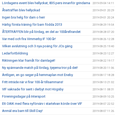
Lördagens event blev hellyckat, 835 pers innanför grindarna
2019-09-04 14:11
Återträffen blev hellyckad
2019-09-01 20:29
Ingen bra helg för dam o herr
2019-09-01 20:24
Härlig första träning för barn födda 2013
2019-08-29 19:54
ÅTERTRÄFFEN blir på lördag, en del av 100årsfirandet
2019-08-28 07:20
Var med och fira Vimmerby IF 100 år!
2019-08-26 12:28
Vilken avslutning och 3 nya poäng för JCs gäng
2019-08-25 19:40
Ledarfortbildning
2019-08-23 12:27
Riktningen klar framåt för damlaget!
2019-08-22 19:17
Ny spännande match på lördag, tjejerna tror på det!
2019-08-20 11:06
Äntligen, en go seger på hemmaplan mot Eneby
2019-08-17 18:28
Fritt inträde när vi firar 100-år tillsammans!
2019-08-13 21:02
VIF vaknade för sent i derbyt mot Högsby
2019-08-11 08:31
Föreningsdagar på Intersport
2019-08-09 10:25
Ett OAIK med flera nyförvärv i startelvan körde över VIF
2019-08-07 22:52
Anmäl era barn till Skill Day!
2019-08-07 11:26