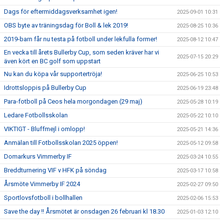
Dags för eftermiddagsverksamhet igen!
2025-09-01 10:31
OBS byte av träningsdag för Boll & lek 2019!
2025-08-25 10:36
2019-barn får nu testa på fotboll under lekfulla former!
2025-08-12 10:47
En vecka till årets Bullerby Cup, som seden kräver har vi
2025-07-15 20:29
även kört en BC golf som uppstart
Nu kan du köpa vår supportertröja!
2025-06-25 10:53
Idrottsloppis på Bullerby Cup
2025-06-19 23:48
Para-fotboll på Ceos hela morgondagen (29 maj)
2025-05-28 10:19
Ledare Fotbollsskolan
2025-05-22 10:10
VIKTIGT - Bluffmejl i omlopp!
2025-05-21 14:36
Anmälan till Fotbollsskolan 2025 öppen!
2025-05-12 09:58
Domarkurs Vimmerby IF
2025-03-24 10:55
Breddturnering VIF v HFK på söndag
2025-03-17 10:58
Årsmöte Vimmerby IF 2024
2025-02-27 09:50
Sportlovsfotboll i bollhallen
2025-02-06 15:53
Save the day !! Årsmötet är onsdagen 26 februari kl 18.30
2025-01-03 12:10