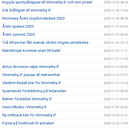
Koppla sportjulklappar till Vimmerby IF och vinn priser!
2020-12-02 08:24
Erik Ståhlgren till Vimmerby IF
2020-11-30 19:00
Nominera Årets ungdomsledare 2020
2020-11-30 08:38
Årets spelare 2020
2020-11-27 09:55
Årets Juniorer 2020
2020-11-25 08:44
Två VIFare har fått svensk idrotts högsta utmärkelse
2020-11-24 23:13
Matchtröjan kommer snart till butik!
2020-11-23 11:21
2020-11-21 12:23
Anton Brorsson väljer Vimmerby IF
2020-11-19 20:00
Vimmerby IF pausar all verksamhet
2020-11-16 19:27
Vladimir Radak klar för Vimmerby IF
2020-11-15 15:14
Spännande förstärkning på ledarsidan
2020-11-14 08:32
Belmin förstärker Vimmerby IF
2020-11-12 09:55
Haris tillbaka i Vimmerby IF
2020-11-05 20:00
Ny mittback klar för Vimmerby IF
2020-10-29 16:27
Futsal på höstlovet-fri anmälan!
2020-10-22 14:39