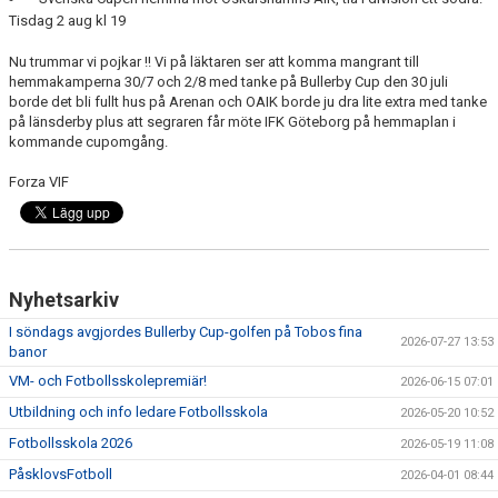
Tisdag 2 aug kl 19
Nu trummar vi pojkar !! Vi på läktaren ser att komma mangrant till
hemmakamperna 30/7 och 2/8 med tanke på Bullerby Cup den 30 juli
borde det bli fullt hus på Arenan och OAIK borde ju dra lite extra med tanke
på länsderby plus att segraren får möte IFK Göteborg på hemmaplan i
kommande cupomgång.
Forza VIF
Nyhetsarkiv
I söndags avgjordes Bullerby Cup-golfen på Tobos fina
2026-07-27 13:53
banor
VM- och Fotbollsskolepremiär!
2026-06-15 07:01
Utbildning och info ledare Fotbollsskola
2026-05-20 10:52
Fotbollsskola 2026
2026-05-19 11:08
PåsklovsFotboll
2026-04-01 08:44