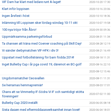
VIF Dam har klart med ledare runt A-laget!
2020-10-20 17:30
Klart inför loppisen
2020-10-16 23:06
Ingen årsfest i höst
2020-10-10 18:36
Inlämning till Loppisen sker lördag-söndag 10-11 okt
2020-10-07 19:58
100 nya tröjor från Åbro!
2020-09-30 09:36
Uppmärksamma parkeringsförbud
2020-08-31 11:34
Ta chansen att träna med Coerver coaching på Skill Day!
2020-08-28 12:19
Vi sänder derbymatchen VIF-HFK i div 3!
2020-08-21 16:49
Uppstart med fotbollsträning för barn födda 2014!
2020-08-18 11:31
Inget Bullerby Cup i år pga covid 19, däremot en BC-golf
2020-08-16 22:10
2020-08-12 15:46
Ungdomsmatcher Ceosvallen
2020-08-11 11:31
Se herrarnas hemmapremiär!
2020-08-03 17:01
Chans att se Vimmerby IF-Södra Vi IF och samtidigt stötta
2020-07-02 11:00
föreningen!
Bullerby Cup 2020 inställt
2020-06-05 08:18
Sista dagen med eftermiddagsverksamhet innan lovet!
2020-06-04 18:01