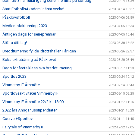
Dam div 3 har rullar igång serien hemma på söndag
2023-04-14 18:29
Start FotbollsAkademi nästa vecka!
2023-04-14 10:37
Påsklovsfotboll
2023-04-06 09:59
Medlemsfakturering 2023
2023-04-05 13:34
Äntligen dags för seriepremiär!
2023-04-05 10:44
Stötta ditt lag!
2023-03-30 13:22
Breddturnering fyllde Idrottshallen i år igen
2023-03-26 22:37
Boka extraträning på Påsklovet
2023-03-20 08:49
Dags för årets klassiska breddturnering!
2023-03-17 11:13
Sportlov 2023
2023-02-24 10:12
Vimmerby IF Årsmöte
2023-02-24 09:43
Sportlovsaktiviteter Vimmerby IF
2023-02-15 08:25
Vimmerby IF Årsmöte 22/2 kl. 18.00
2023-01-27 11:15
2022 års Ansgariusstipendiater
2023-01-21 18:23
Coerver+Sportlov
2023-01-11 11:45
Fairytale of Vimmerby IF...
2022-12-22 12:05