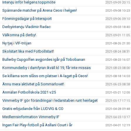
Intervju inför helgens toppmöte
2021-09-09 20:15
Spännande matcher på Arena Ceos i helgen!
2021-09-08 10:23
Föreningsdagar på Intersport
2021-09-06 09:10
Derbyintervju Vladimir Radac
2021-09-03 18:40
Välkomna på derby!
2021-09-01 11:05
Ny tjej i VIF-tröjan
2021-08-26 21:30
Skolstart lika med Fotbollstart!
2021-08-24 08:31
Bullerby Cupgolfen avgjordes igår på Tobobanan
2021-08-23 16:07
Kommunderby i damfyran ikväll kl 19, får inte missas
2021-08-23 08:00
Se killarna som slåss om platser i A-laget på Ceos!
2021-08-18 14:03
Ännu mera aktivitet på Sommarlovet!
2021-06-23 08:58
Anmälan Fotbollskola 2021 v.25
2021-05-21 12:05
Vimmerby IF gör förändringar i ledarstaben runt herrlaget
2021-05-17 17:15
Gratis erbjudande från LUDVIG & CO
2021-04-28 09:48
Medlemsinformation Vimmerby IF
2021-04-23 13:17
Ingen Fair Play-fotboll på Asllani Court i år
2021-04-01 12:19