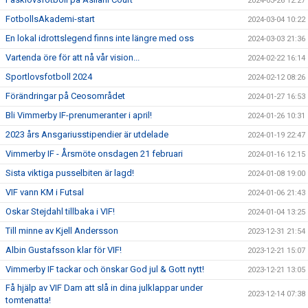
2024-03-26 12:27
FotbollsAkademi-start
2024-03-04 10:22
En lokal idrottslegend finns inte längre med oss
2024-03-03 21:36
Vartenda öre för att nå vår vision...
2024-02-22 16:14
Sportlovsfotboll 2024
2024-02-12 08:26
Förändringar på Ceosområdet
2024-01-27 16:53
Bli Vimmerby IF-prenumeranter i april!
2024-01-26 10:31
2023 års Ansgariusstipendier är utdelade
2024-01-19 22:47
Vimmerby IF - Årsmöte onsdagen 21 februari
2024-01-16 12:15
Sista viktiga pusselbiten är lagd!
2024-01-08 19:00
VIF vann KM i Futsal
2024-01-06 21:43
Oskar Stejdahl tillbaka i VIF!
2024-01-04 13:25
Till minne av Kjell Andersson
2023-12-31 21:54
Albin Gustafsson klar för VIF!
2023-12-21 15:07
Vimmerby IF tackar och önskar God jul & Gott nytt!
2023-12-21 13:05
Få hjälp av VIF Dam att slå in dina julklappar under
2023-12-14 07:38
tomtenatta!