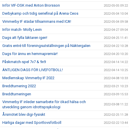
Inför VIF-DSK med Anton Brorsson
2022-05-05 09:22
Derbykamp och tidig seriefinal på Arena Ceos
2022-05-04 10:04
Vimmerby IF städar tillsammans med ICA!
2022-05-04 09:58
Inför match- Molly Levin
2022-04-27 09:04
Dags att fylla läktaren igen!
2022-04-25 11:41
Gratis entré till föreningsutställningen på Näktergalen
2022-04-22 10:28
Dags för ännu en hemmapremiär!
2022-04-20 10:20
Påskmatch-spel 7v7 & 9v9
2022-04-14 14:22
ÄNTLIGEN DAGS FÖR LIVEFOTBOLL!
2022-04-14 10:25
Medlemskap Vimmerby IF 2022
2022-04-08 10:33
Breddturnering 2022
2022-03-21 10:23
Breddturneringen
2022-03-09 15:53
Vimmerby IF inleder samarbete för ökad hälsa och
2022-03-08 11:22
utveckling genom idrottspsykologi
Årsmötet blev digi-fysiskt
2022-02-25 11:28
Härliga dagar med Sportlovsfotboll
2022-02-22 13:44