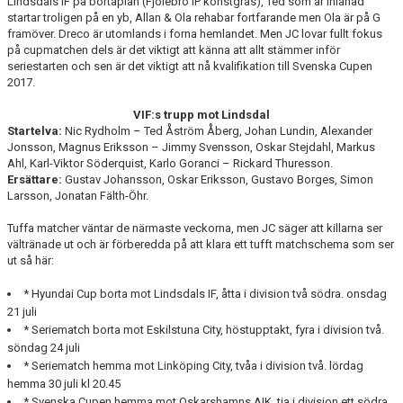
Lindsdals IF på bortaplan (Fjölebro IP konstgräs), Ted som är inlånad
BARN & UNGDOMSVERKSAMHET
startar troligen på en yb, Allan & Ola rehabar fortfarande men Ola är på G
framöver. Dreco är utomlands i forna hemlandet. Men JC lovar fullt fokus
på cupmatchen dels är det viktigt att känna att allt stämmer inför
STÖTTA VIF
seriestarten och sen är det viktigt att nå kvalifikation till Svenska Cupen
2017.
KONTAKT / BOKNING
VIF:s trupp mot Lindsdal
Startelva:
Nic Rydholm – Ted Åström Åberg, Johan Lundin, Alexander
Jonsson, Magnus Eriksson – Jimmy Svensson, Oskar Stejdahl, Markus
Ahl, Karl-Viktor Söderquist, Karlo Goranci – Rickard Thuresson.
Ersättare:
Gustav Johansson, Oskar Eriksson, Gustavo Borges, Simon
Larsson, Jonatan Fälth-Öhr.
Tuffa matcher väntar de närmaste veckorna, men JC säger att killarna ser
vältränade ut och är förberedda på att klara ett tufft matchschema som ser
ut så här:
* Hyundai Cup borta mot Lindsdals IF, åtta i division två södra. onsdag
21 juli
* Seriematch borta mot Eskilstuna City, höstupptakt, fyra i division två.
söndag 24 juli
* Seriematch hemma mot Linköping City, tvåa i division två. lördag
hemma 30 juli kl 20.45
* Svenska Cupen hemma mot Oskarshamns AIK, tia i division ett södra.