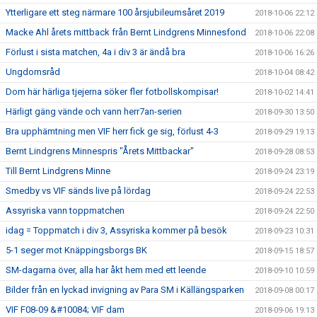
Ytterligare ett steg närmare 100 årsjubileumsåret 2019
2018-10-06 22:12
Macke Ahl årets mittback från Bernt Lindgrens Minnesfond
2018-10-06 22:08
Förlust i sista matchen, 4a i div 3 är ändå bra
2018-10-06 16:26
Ungdomsråd
2018-10-04 08:42
Dom här härliga tjejerna söker fler fotbollskompisar!
2018-10-02 14:41
Härligt gäng vände och vann herr7an-serien
2018-09-30 13:50
Bra upphämtning men VIF herr fick ge sig, förlust 4-3
2018-09-29 19:13
Bernt Lindgrens Minnespris "Årets Mittbackar"
2018-09-28 08:53
Till Bernt Lindgrens Minne
2018-09-24 23:19
Smedby vs VIF sänds live på lördag
2018-09-24 22:53
Assyriska vann toppmatchen
2018-09-24 22:50
idag = Toppmatch i div 3, Assyriska kommer på besök
2018-09-23 10:31
5-1 seger mot Knäppingsborgs BK
2018-09-15 18:57
SM-dagarna över, alla har åkt hem med ett leende
2018-09-10 10:59
Bilder från en lyckad invigning av Para SM i Källängsparken
2018-09-08 00:17
VIF F08-09 &#10084; VIF dam
2018-09-06 19:13