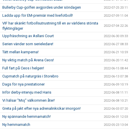
Bullerby Cup-golfen avgjordes under söndagen
2022-07-25 20:11
Ladda upp för EM-premiär med livefotboll!
2022-07-09 11:04
VIF har skänkt fotbollsutrustning till en av världens största
2022-07-04 22:26
flyktingläger
Uppfräschning av Asllani Court
2022-06-30 09:33
Serien vänder som serieledare!
2022-06-27 08:33
Tätt mellan kamperna!
2022-06-21 10:59
Ny viktig match på Arena Ceos!
2022-06-20 11:42
Full fart på Ceos i helgen!
2022-06-15 08:44
Cupmatch på naturgräs i Storebro
2022-06-13 07:38
Dags för nya prestationer
2022-06-09 10:19
Inför derby-intervju med Haris
2022-06-08 11:11
Vi hälsar "Moj" välkommen åter!
2022-06-08 10:21
Greta på jakt efter nya adrenalinkickar imorgon!
2022-06-03 07:20
Ny spännande hemmamatch!
2022-06-01 12:03
Ny hemmamatch
2022-05-23 13:04