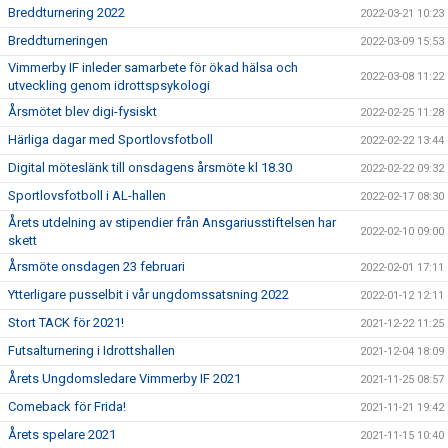
Breddturnering 2022
2022-03-21 10:23
Breddturneringen
2022-03-09 15:53
Vimmerby IF inleder samarbete för ökad hälsa och
2022-03-08 11:22
utveckling genom idrottspsykologi
Årsmötet blev digi-fysiskt
2022-02-25 11:28
Härliga dagar med Sportlovsfotboll
2022-02-22 13:44
Digital möteslänk till onsdagens årsmöte kl 18.30
2022-02-22 09:32
Sportlovsfotboll i AL-hallen
2022-02-17 08:30
Årets utdelning av stipendier från Ansgariusstiftelsen har
2022-02-10 09:00
skett
Årsmöte onsdagen 23 februari
2022-02-01 17:11
Ytterligare pusselbit i vår ungdomssatsning 2022
2022-01-12 12:11
Stort TACK för 2021!
2021-12-22 11:25
Futsalturnering i Idrottshallen
2021-12-04 18:09
Årets Ungdomsledare Vimmerby IF 2021
2021-11-25 08:57
Comeback för Frida!
2021-11-21 19:42
Årets spelare 2021
2021-11-15 10:40