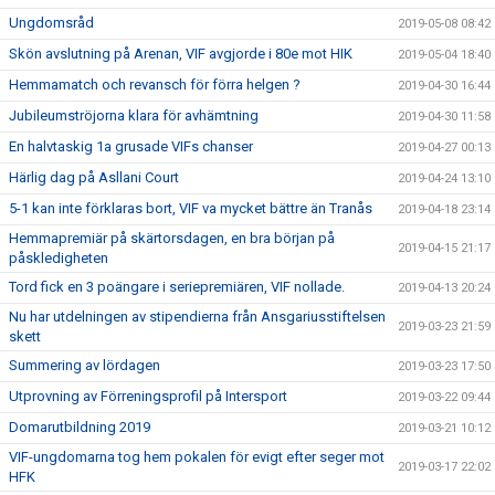
Ungdomsråd
2019-05-08 08:42
Skön avslutning på Arenan, VIF avgjorde i 80e mot HIK
2019-05-04 18:40
Hemmamatch och revansch för förra helgen ?
2019-04-30 16:44
Jubileumströjorna klara för avhämtning
2019-04-30 11:58
En halvtaskig 1a grusade VIFs chanser
2019-04-27 00:13
Härlig dag på Asllani Court
2019-04-24 13:10
5-1 kan inte förklaras bort, VIF va mycket bättre än Tranås
2019-04-18 23:14
Hemmapremiär på skärtorsdagen, en bra början på
2019-04-15 21:17
påskledigheten
Tord fick en 3 poängare i seriepremiären, VIF nollade.
2019-04-13 20:24
Nu har utdelningen av stipendierna från Ansgariusstiftelsen
2019-03-23 21:59
skett
Summering av lördagen
2019-03-23 17:50
Utprovning av Förreningsprofil på Intersport
2019-03-22 09:44
Domarutbildning 2019
2019-03-21 10:12
VIF-ungdomarna tog hem pokalen för evigt efter seger mot
2019-03-17 22:02
HFK