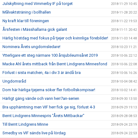
Julskyltning med Vimmerby IF på torget
2018-11-29 10:45
Målvaktsträning i bollhallen
2018-11-28 20:22
Ny kraft klar till föreningen
2018-11-22 19:53
Årsfesten i Mässhallarna gick galant
2018-11-11 20:42
Härlig höstdag med fokus på tjejer och kvinnliga förebilder!
2018-11-03 14:48
Nominera Årets ungdomsledare!
2018-10-23 11:21
Ytterligare ett steg närmare 100 årsjubileumsåret 2019
2018-10-06 22:12
Macke Ahl årets mittback från Bernt Lindgrens Minnesfond
2018-10-06 22:08
Förlust i sista matchen, 4a i div 3 är ändå bra
2018-10-06 16:26
Ungdomsråd
2018-10-04 08:42
Dom här härliga tjejerna söker fler fotbollskompisar!
2018-10-02 14:41
Härligt gäng vände och vann herr7an-serien
2018-09-30 13:50
Bra upphämtning men VIF herr fick ge sig, förlust 4-3
2018-09-29 19:13
Bernt Lindgrens Minnespris "Årets Mittbackar"
2018-09-28 08:53
Till Bernt Lindgrens Minne
2018-09-24 23:19
Smedby vs VIF sänds live på lördag
2018-09-24 22:53