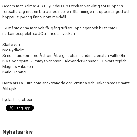
BARN & UNGDOMSVERKSAMHET
Segern mot Kalmar AIK i Hyundai Cup i veckan var viktig för truppens
fortsatta väg mot en bra period i serien. Stämningen i truppen är god och
hoppfullt, poäng finns inom räckhåll
STÖTTA VIF
- vi måste grisa mer och få igång tuffare löpningar och bli tajtare i
KONTAKT / BOKNING
närkampsspelet, sa JC till media i veckan
Startelvan
Nic Rydholm
Simon Larsson - Ted Åström Åberg - Johan Lundin - Jonatan Fälth Öhr
K V Söderqvist - Jimmy Svensson - Alexander Jonsson - Oskar Stejdahl -
Magnus Eriksson
Karlo Goranci
Borta är Ola+Ture som är avstängda och Zizinga och Oskar skadae samt
Ahl sjuk
Lycka till grabbar
Nyhetsarkiv