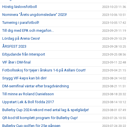
Höstig läslovsfotboll
2023-10-23 11:36
Nominera "Årets ungdomsledare" 2023!
2023-10-06 10:51
Turnering i parafotboll!
2023-10-05 17:42
Till dig med EPA och megafon...
2023-09-29 11:19
Lördag på Arena Ceos!
2023-09-29 10:29
ÅRSFEST 2023
2023-09-28 10:25
Erbjudande från Intersport
2023-09-25 08:56
VIF åter i DM-final
2023-09-11 22:48
Fotbollsskoj för tjejer i årskurs 1-6 på Asllani Court!
2023-09-04 21:15
Snygg VIF-keps kan bli din!
2023-08-24 14:02
DM-semifinal väntar efter bragdvändning
2023-08-21 11:51
Till minne av Roland Danielsson
2023-08-18 20:32
Uppstart Lek & Boll födda 2017
2023-08-14 10:12
Bullerby Cup 2024-rekord med antal lag & spelglädje!
2023-08-01 07:49
QR-kod till komplett program för Bullerby Cup!
2023-07-26 10:55
Bullerby Cup-golfen för 25e gången
2023-07-24 20:22