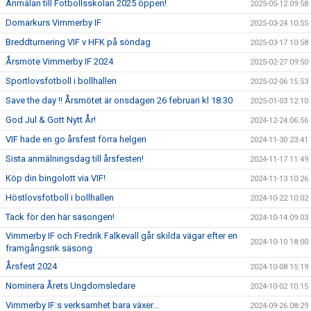
Anmälan till Fotbollsskolan 2025 öppen!
2025-05-12 09:58
Domarkurs Vimmerby IF
2025-03-24 10:55
Breddturnering VIF v HFK på söndag
2025-03-17 10:58
Årsmöte Vimmerby IF 2024
2025-02-27 09:50
Sportlovsfotboll i bollhallen
2025-02-06 15:53
Save the day !! Årsmötet är onsdagen 26 februari kl 18.30
2025-01-03 12:10
God Jul & Gott Nytt År!
2024-12-24 06:56
VIF hade en go årsfest förra helgen
2024-11-30 23:41
Sista anmälningsdag till årsfesten!
2024-11-17 11:49
Köp din bingolott via VIF!
2024-11-13 10:26
Höstlovsfotboll i bollhallen
2024-10-22 10:02
Tack för den här säsongen!
2024-10-14 09:03
Vimmerby IF och Fredrik Falkevall går skilda vägar efter en
2024-10-10 18:00
framgångsrik säsong
Årsfest 2024
2024-10-08 15:19
Nominera Årets Ungdomsledare
2024-10-02 10:15
Vimmerby IF:s verksamhet bara växer...
2024-09-26 08:29