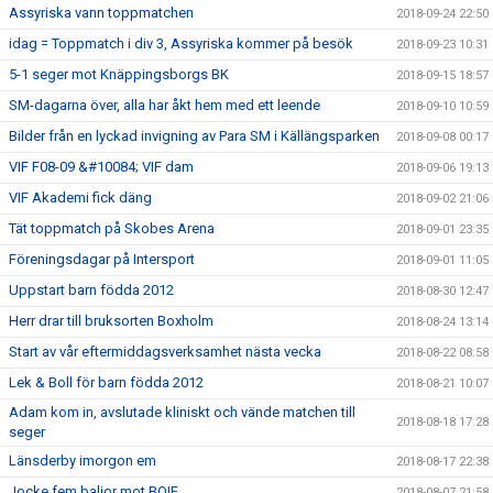
Assyriska vann toppmatchen
2018-09-24 22:50
idag = Toppmatch i div 3, Assyriska kommer på besök
2018-09-23 10:31
5-1 seger mot Knäppingsborgs BK
2018-09-15 18:57
SM-dagarna över, alla har åkt hem med ett leende
2018-09-10 10:59
Bilder från en lyckad invigning av Para SM i Källängsparken
2018-09-08 00:17
VIF F08-09 &#10084; VIF dam
2018-09-06 19:13
VIF Akademi fick däng
2018-09-02 21:06
Tät toppmatch på Skobes Arena
2018-09-01 23:35
Föreningsdagar på Intersport
2018-09-01 11:05
Uppstart barn födda 2012
2018-08-30 12:47
Herr drar till bruksorten Boxholm
2018-08-24 13:14
Start av vår eftermiddagsverksamhet nästa vecka
2018-08-22 08:58
Lek & Boll för barn födda 2012
2018-08-21 10:07
Adam kom in, avslutade kliniskt och vände matchen till
2018-08-18 17:28
seger
Länsderby imorgon em
2018-08-17 22:38
Jocke fem baljor mot BOIF
2018-08-07 21:58