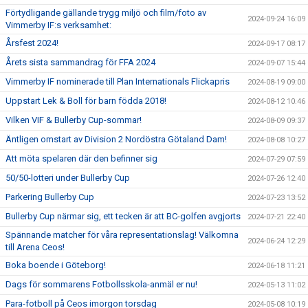
Förtydligande gällande trygg miljö och film/foto av
2024-09-24 16:09
Vimmerby IF:s verksamhet:
Årsfest 2024!
2024-09-17 08:17
Årets sista sammandrag för FFA 2024
2024-09-07 15:44
Vimmerby IF nominerade till Plan Internationals Flickapris
2024-08-19 09:00
Uppstart Lek & Boll för barn födda 2018!
2024-08-12 10:46
Vilken VIF & Bullerby Cup-sommar!
2024-08-09 09:37
Äntligen omstart av Division 2 Nordöstra Götaland Dam!
2024-08-08 10:27
Att möta spelaren där den befinner sig
2024-07-29 07:59
50/50-lotteri under Bullerby Cup
2024-07-26 12:40
Parkering Bullerby Cup
2024-07-23 13:52
Bullerby Cup närmar sig, ett tecken är att BC-golfen avgjorts
2024-07-21 22:40
Spännande matcher för våra representationslag! Välkomna
2024-06-24 12:29
till Arena Ceos!
Boka boende i Göteborg!
2024-06-18 11:21
Dags för sommarens Fotbollsskola-anmäl er nu!
2024-05-13 11:02
Para-fotboll på Ceos imorgon torsdag
2024-05-08 10:19