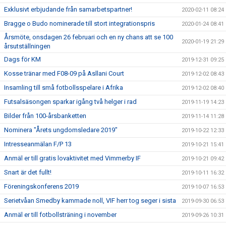
Exklusivt erbjudande från samarbetspartner!
2020-02-11 08:24
Bragge o Budo nominerade till stort integrationspris
2020-01-24 08:41
Årsmöte, onsdagen 26 februari och en ny chans att se 100
2020-01-19 21:29
årsutställningen
Dags för KM
2019-12-31 09:25
Kosse tränar med F08-09 på Asllani Court
2019-12-02 08:43
Insamling till små fotbollsspelare i Afrika
2019-12-02 08:40
Futsalsäsongen sparkar igång två helger i rad
2019-11-19 14:23
Bilder från 100-årsbanketten
2019-11-14 11:28
Nominera "Årets ungdomsledare 2019"
2019-10-22 12:33
Intresseanmälan F/P 13
2019-10-21 15:41
Anmäl er till gratis lovaktivitet med Vimmerby IF
2019-10-21 09:42
Snart är det fullt!
2019-10-11 16:32
Föreningskonferens 2019
2019-10-07 16:53
Serietvåan Smedby kammade noll, VIF herr tog seger i sista
2019-09-30 06:53
Anmäl er till fotbollsträning i november
2019-09-26 10:31