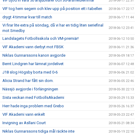
VIF bjöd in våra 50 årsjubilarer och 30-årsmedlemmar
2018-06-17 22:31
VIF tog hem segern och klev upp på position ett i tabellen
2018-06-17 22:17
drygt 4 timmar kvar till match
2018-06-17 11:44
Vi firar lite extra på söndag, då vi har en tidig liten seriefinal
2018-06-12 23:41
mot Smedby
Landslagets Fotbollsskola och VM-premiär!
2018-06-12 10:50
VIF Akademi vann derbyt mot FBSK
2018-06-11 21:36
Niklas Gunnarssons kanon avgjorde
2018-06-09 18:17
Bernt Lindgren har lämnat jordelivet
2018-06-07 12:48
J18 slog Högsby borta med 0-6
2018-06-06 21:02
Alicia Strand har fått sin dom.
2018-06-05 22:46
Nässjö avgjorde i förlängningen
2018-05-30 22:13
Sista veckan med FotbollsAkademi
2018-05-29 15:33
Herr hade inga problem med Grebo
2018-05-26 16:37
VIF Akademi vann enkelt
2018-05-23 22:47
Invigning av Asllani Court
2018-05-21 08:34
Niklas Gunnarssons tidiga mål räckte inte
2018-05-19 22:10