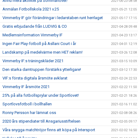
Ännu mera aktivitet på Sommarlovet!
2021-06-23 08:58
Anmälan Fotbollskola 2021 v.25
2021-05-21 12:05
Vimmerby IF gör förändringar i ledarstaben runt herrlaget
2021-05-17 17:15
Gratis erbjudande från LUDVIG & CO
2021-04-28 09:48
Medlemsinformation Vimmerby IF
2021-04-23 13:17
Ingen Fair Play-fotboll på Asllani Court i år
2021-04-01 12:19
Landskamp på medelvärme men HET reklam!
2021-03-26 12:08
Vimmerby IF:s träningskläder 2021
2021-03-15 10:09
Den starka damtruppen förstärks ytterligare!
2021-03-12 17:30
VIF:s första digitala årsmöte avklarat
2021-02-24 22:53
Vimmerby IF årsmöte 2021
2021-02-22 11:50
25% på alla fotbollsprylar under Sportlovet!
2021-02-21 18:26
Sportlovsfotboll i bollhallen
2021-02-16 11:02
Ronny Persson har lämnat oss
2021-02-08 08:26
2020 års stipendiater till Ansgariusstiftelsen
2021-02-05 09:17
Våra snygga matchtröjor finns att köpa på Intersport
2021-02-02 16:50