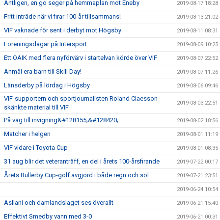
Äntligen, en go seger på hemmaplan mot Eneby
2019-08-17 18:28
Fritt inträde när vi firar 100-år tillsammans!
2019-08-13 21:02
VIF vaknade för sent i derbyt mot Högsby
2019-08-11 08:31
Föreningsdagar på Intersport
2019-08-09 10:25
Ett OAIK med flera nyförvärv i startelvan körde över VIF
2019-08-07 22:52
Anmäl era barn till Skill Day!
2019-08-07 11:26
Länsderby på lördag i Högsby
2019-08-06 09:46
VIF-supportern och sportjournalisten Roland Claesson
2019-08-03 22:51
skänkte material till VIF
På väg till invigning&#128155;&#128420;
2019-08-02 18:56
Matcher i helgen
2019-08-01 11:19
VIF vidare i Toyota Cup
2019-08-01 08:35
31 aug blir det veteranträff, en del i årets 100-årsfirande
2019-07-22 00:17
Årets Bullerby Cup-golf avgjord i både regn och sol
2019-07-21 23:51
2019-06-24 10:54
Asllani och damlandslaget ses överallt
2019-06-21 15:40
Effektivt Smedby vann med 3-0
2019-06-21 00:31