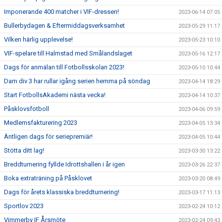
Imponerande 400 matcher i VIF-dressen!
2023-06-14 07:05
Bullerbydagen & Eftermiddagsverksamhet
2023-05-29 11:17
Vilken härlig upplevelse!
2023-05-23 10:10
VIF-spelare till Halmstad med Smålandslaget
2023-05-16 12:17
Dags för anmälan till Fotbollsskolan 2023!
2023-05-10 10:44
Dam div 3 har rullar igång serien hemma på söndag
2023-04-14 18:29
Start FotbollsAkademi nästa vecka!
2023-04-14 10:37
Påsklovsfotboll
2023-04-06 09:59
Medlemsfakturering 2023
2023-04-05 13:34
Äntligen dags för seriepremiär!
2023-04-05 10:44
Stötta ditt lag!
2023-03-30 13:22
Breddturnering fyllde Idrottshallen i år igen
2023-03-26 22:37
Boka extraträning på Påsklovet
2023-03-20 08:49
Dags för årets klassiska breddturnering!
2023-03-17 11:13
Sportlov 2023
2023-02-24 10:12
Vimmerby IF Årsmöte
2023-02-24 09:43