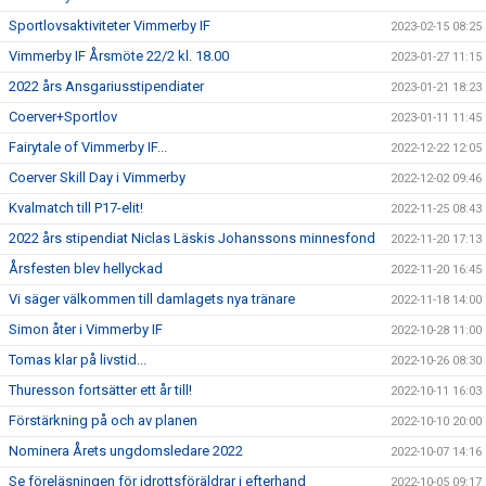
Sportlovsaktiviteter Vimmerby IF
2023-02-15 08:25
Vimmerby IF Årsmöte 22/2 kl. 18.00
2023-01-27 11:15
2022 års Ansgariusstipendiater
2023-01-21 18:23
Coerver+Sportlov
2023-01-11 11:45
Fairytale of Vimmerby IF...
2022-12-22 12:05
Coerver Skill Day i Vimmerby
2022-12-02 09:46
Kvalmatch till P17-elit!
2022-11-25 08:43
2022 års stipendiat Niclas Läskis Johanssons minnesfond
2022-11-20 17:13
Årsfesten blev hellyckad
2022-11-20 16:45
Vi säger välkommen till damlagets nya tränare
2022-11-18 14:00
Simon åter i Vimmerby IF
2022-10-28 11:00
Tomas klar på livstid...
2022-10-26 08:30
Thuresson fortsätter ett år till!
2022-10-11 16:03
Förstärkning på och av planen
2022-10-10 20:00
Nominera Årets ungdomsledare 2022
2022-10-07 14:16
Se föreläsningen för idrottsföräldrar i efterhand
2022-10-05 09:17