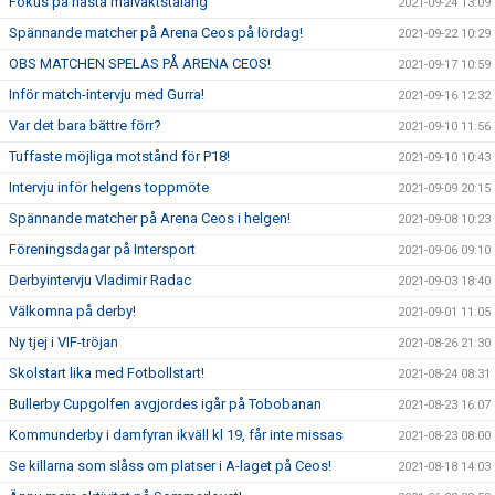
Fokus på nästa målvaktstalang
2021-09-24 13:09
Spännande matcher på Arena Ceos på lördag!
2021-09-22 10:29
OBS MATCHEN SPELAS PÅ ARENA CEOS!
2021-09-17 10:59
Inför match-intervju med Gurra!
2021-09-16 12:32
Var det bara bättre förr?
2021-09-10 11:56
Tuffaste möjliga motstånd för P18!
2021-09-10 10:43
Intervju inför helgens toppmöte
2021-09-09 20:15
Spännande matcher på Arena Ceos i helgen!
2021-09-08 10:23
Föreningsdagar på Intersport
2021-09-06 09:10
Derbyintervju Vladimir Radac
2021-09-03 18:40
Välkomna på derby!
2021-09-01 11:05
Ny tjej i VIF-tröjan
2021-08-26 21:30
Skolstart lika med Fotbollstart!
2021-08-24 08:31
Bullerby Cupgolfen avgjordes igår på Tobobanan
2021-08-23 16:07
Kommunderby i damfyran ikväll kl 19, får inte missas
2021-08-23 08:00
Se killarna som slåss om platser i A-laget på Ceos!
2021-08-18 14:03