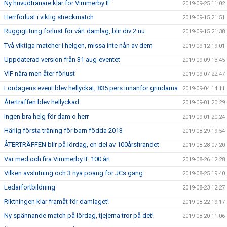
Ny huvudtränare klar för Vimmerby IF
2019-09-25 11:02
Herrförlust i viktig streckmatch
2019-09-15 21:51
Ruggigt tung förlust för vårt damlag, blir div 2 nu
2019-09-15 21:38
Två viktiga matcher i helgen, missa inte nån av dem
2019-09-12 19:01
Uppdaterad version från 31 aug-eventet
2019-09-09 13:45
VIF nära men åter förlust
2019-09-07 22:47
Lördagens event blev hellyckat, 835 pers innanför grindarna
2019-09-04 14:11
Återträffen blev hellyckad
2019-09-01 20:29
Ingen bra helg för dam o herr
2019-09-01 20:24
Härlig första träning för barn födda 2013
2019-08-29 19:54
ÅTERTRÄFFEN blir på lördag, en del av 100årsfirandet
2019-08-28 07:20
Var med och fira Vimmerby IF 100 år!
2019-08-26 12:28
Vilken avslutning och 3 nya poäng för JCs gäng
2019-08-25 19:40
Ledarfortbildning
2019-08-23 12:27
Riktningen klar framåt för damlaget!
2019-08-22 19:17
Ny spännande match på lördag, tjejerna tror på det!
2019-08-20 11:06