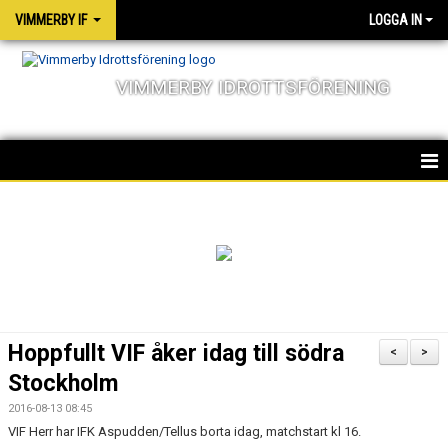
VIMMERBY IF
LOGGA IN
VIMMERBY IDROTTSFÖRENING
HEM
KALENDER
NYHETER
MATCHER
Hoppfullt VIF åker idag till södra
<
>
OM FÖRENINGEN
Stockholm
2016-08-13 08:45
SOCIALA ANSVAR
VIF Herr har IFK Aspudden/Tellus borta idag, matchstart kl 16.