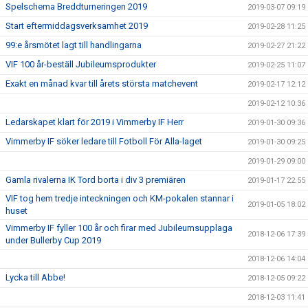
Spelschema Breddturneringen 2019
2019-03-07 09:19
Start eftermiddagsverksamhet 2019
2019-02-28 11:25
99:e årsmötet lagt till handlingarna
2019-02-27 21:22
VIF 100 år-beställ Jubileumsprodukter
2019-02-25 11:07
Exakt en månad kvar till årets största matchevent
2019-02-17 12:12
2019-02-12 10:36
Ledarskapet klart för 2019 i Vimmerby IF Herr
2019-01-30 09:36
Vimmerby IF söker ledare till Fotboll För Alla-laget
2019-01-30 09:25
2019-01-29 09:00
Gamla rivalerna IK Tord borta i div 3 premiären
2019-01-17 22:55
VIF tog hem tredje inteckningen och KM-pokalen stannar i
2019-01-05 18:02
huset
Vimmerby IF fyller 100 år och firar med Jubileumsupplaga
2018-12-06 17:39
under Bullerby Cup 2019
2018-12-06 14:04
Lycka till Abbe!
2018-12-05 09:22
2018-12-03 11:41