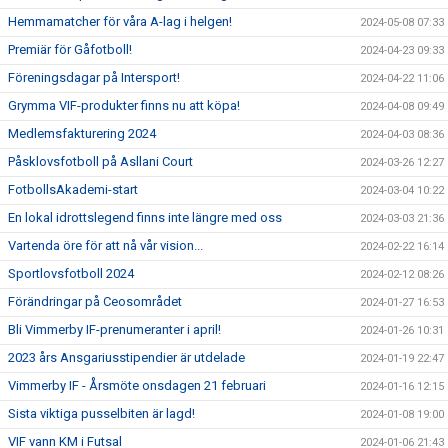
Hemmamatcher för våra A-lag i helgen!
2024-05-08 07:33
Premiär för Gåfotboll!
2024-04-23 09:33
Föreningsdagar på Intersport!
2024-04-22 11:06
Grymma VIF-produkter finns nu att köpa!
2024-04-08 09:49
Medlemsfakturering 2024
2024-04-03 08:36
Påsklovsfotboll på Asllani Court
2024-03-26 12:27
FotbollsAkademi-start
2024-03-04 10:22
En lokal idrottslegend finns inte längre med oss
2024-03-03 21:36
Vartenda öre för att nå vår vision...
2024-02-22 16:14
Sportlovsfotboll 2024
2024-02-12 08:26
Förändringar på Ceosområdet
2024-01-27 16:53
Bli Vimmerby IF-prenumeranter i april!
2024-01-26 10:31
2023 års Ansgariusstipendier är utdelade
2024-01-19 22:47
Vimmerby IF - Årsmöte onsdagen 21 februari
2024-01-16 12:15
Sista viktiga pusselbiten är lagd!
2024-01-08 19:00
VIF vann KM i Futsal
2024-01-06 21:43