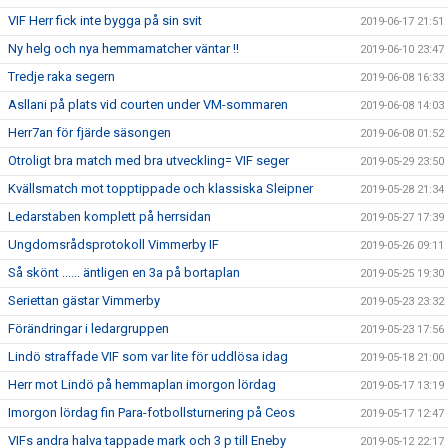
VIF Herr fick inte bygga på sin svit
2019-06-17 21:51
Ny helg och nya hemmamatcher väntar !!
2019-06-10 23:47
Tredje raka segern
2019-06-08 16:33
Asllani på plats vid courten under VM-sommaren
2019-06-08 14:03
Herr7an för fjärde säsongen
2019-06-08 01:52
Otroligt bra match med bra utveckling= VIF seger
2019-05-29 23:50
Kvällsmatch mot topptippade och klassiska Sleipner
2019-05-28 21:34
Ledarstaben komplett på herrsidan
2019-05-27 17:39
Ungdomsrådsprotokoll Vimmerby IF
2019-05-26 09:11
Så skönt ...... äntligen en 3a på bortaplan
2019-05-25 19:30
Seriettan gästar Vimmerby
2019-05-23 23:32
Förändringar i ledargruppen
2019-05-23 17:56
Lindö straffade VIF som var lite för uddlösa idag
2019-05-18 21:00
Herr mot Lindö på hemmaplan imorgon lördag
2019-05-17 13:19
Imorgon lördag fin Para-fotbollsturnering på Ceos
2019-05-17 12:47
VIFs andra halva tappade mark och 3 p till Eneby
2019-05-12 22:17