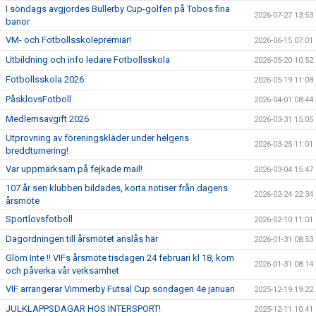
I söndags avgjordes Bullerby Cup-golfen på Tobos fina
2026-07-27 13:53
banor
VM- och Fotbollsskolepremiär!
2026-06-15 07:01
Utbildning och info ledare Fotbollsskola
2026-05-20 10:52
Fotbollsskola 2026
2026-05-19 11:08
PåsklovsFotboll
2026-04-01 08:44
Medlemsavgift 2026
2026-03-31 15:05
Utprovning av föreningskläder under helgens
2026-03-25 11:01
breddturnering!
Var uppmärksam på fejkade mail!
2026-03-04 15:47
107 år sen klubben bildades, korta notiser från dagens
2026-02-24 22:34
årsmöte
Sportlovsfotboll
2026-02-10 11:01
Dagordningen till årsmötet anslås här
2026-01-31 08:53
Glöm Inte !! VIFs årsmöte tisdagen 24 februari kl 18, kom
2026-01-31 08:14
och påverka vår verksamhet
VIF arrangerar Vimmerby Futsal Cup söndagen 4e januari
2025-12-19 19:22
JULKLAPPSDAGAR HOS INTERSPORT!
2025-12-11 10:41