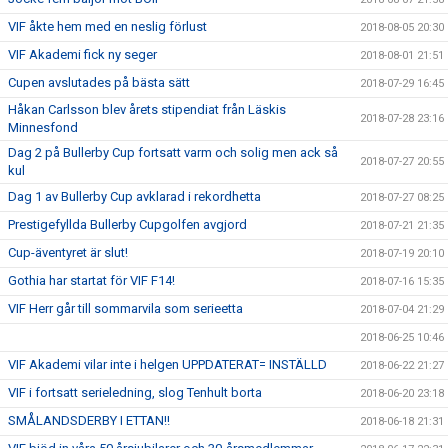
VIF åkte hem med en neslig förlust
2018-08-05 20:30
VIF Akademi fick ny seger
2018-08-01 21:51
Cupen avslutades på bästa sätt
2018-07-29 16:45
Håkan Carlsson blev årets stipendiat från Läskis
2018-07-28 23:16
Minnesfond
Dag 2 på Bullerby Cup fortsatt varm och solig men ack så
2018-07-27 20:55
kul
Dag 1 av Bullerby Cup avklarad i rekordhetta
2018-07-27 08:25
Prestigefyllda Bullerby Cupgolfen avgjord
2018-07-21 21:35
Cup-äventyret är slut!
2018-07-19 20:10
Gothia har startat för VIF F14!
2018-07-16 15:35
VIF Herr går till sommarvila som serieetta
2018-07-04 21:29
2018-06-25 10:46
VIF Akademi vilar inte i helgen UPPDATERAT= INSTÄLLD
2018-06-22 21:27
VIF i fortsatt serieledning, slog Tenhult borta
2018-06-20 23:18
SMÅLANDSDERBY I ETTAN!!
2018-06-18 21:31