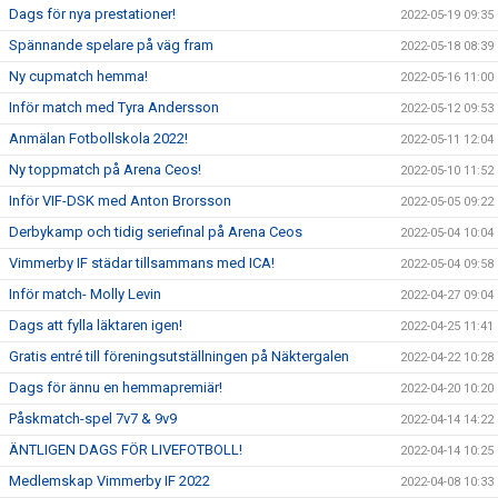
Dags för nya prestationer!
2022-05-19 09:35
Spännande spelare på väg fram
2022-05-18 08:39
Ny cupmatch hemma!
2022-05-16 11:00
Inför match med Tyra Andersson
2022-05-12 09:53
Anmälan Fotbollskola 2022!
2022-05-11 12:04
Ny toppmatch på Arena Ceos!
2022-05-10 11:52
Inför VIF-DSK med Anton Brorsson
2022-05-05 09:22
Derbykamp och tidig seriefinal på Arena Ceos
2022-05-04 10:04
Vimmerby IF städar tillsammans med ICA!
2022-05-04 09:58
Inför match- Molly Levin
2022-04-27 09:04
Dags att fylla läktaren igen!
2022-04-25 11:41
Gratis entré till föreningsutställningen på Näktergalen
2022-04-22 10:28
Dags för ännu en hemmapremiär!
2022-04-20 10:20
Påskmatch-spel 7v7 & 9v9
2022-04-14 14:22
ÄNTLIGEN DAGS FÖR LIVEFOTBOLL!
2022-04-14 10:25
Medlemskap Vimmerby IF 2022
2022-04-08 10:33