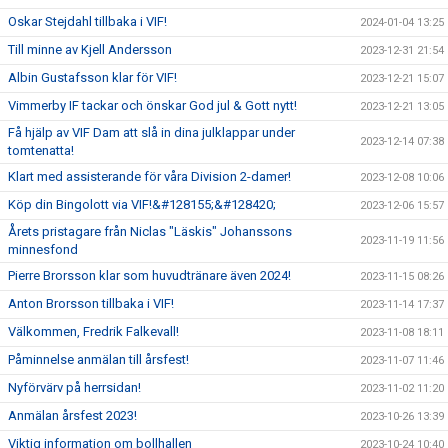
Oskar Stejdahl tillbaka i VIF!
2024-01-04 13:25
Till minne av Kjell Andersson
2023-12-31 21:54
Albin Gustafsson klar för VIF!
2023-12-21 15:07
Vimmerby IF tackar och önskar God jul & Gott nytt!
2023-12-21 13:05
Få hjälp av VIF Dam att slå in dina julklappar under
2023-12-14 07:38
tomtenatta!
Klart med assisterande för våra Division 2-damer!
2023-12-08 10:06
Köp din Bingolott via VIF!&#128155;&#128420;
2023-12-06 15:57
Årets pristagare från Niclas "Läskis" Johanssons
2023-11-19 11:56
minnesfond
Pierre Brorsson klar som huvudtränare även 2024!
2023-11-15 08:26
Anton Brorsson tillbaka i VIF!
2023-11-14 17:37
Välkommen, Fredrik Falkevall!
2023-11-08 18:11
Påminnelse anmälan till årsfest!
2023-11-07 11:46
Nyförvärv på herrsidan!
2023-11-02 11:20
Anmälan årsfest 2023!
2023-10-26 13:39
Viktig information om bollhallen
2023-10-24 10:40