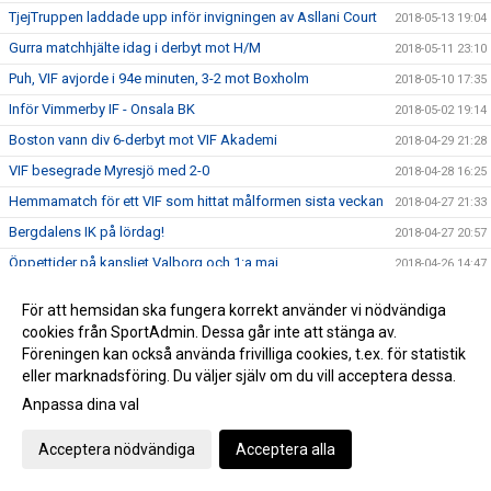
TjejTruppen laddade upp inför invigningen av Asllani Court
2018-05-13 19:04
Gurra matchhjälte idag i derbyt mot H/M
2018-05-11 23:10
Puh, VIF avjorde i 94e minuten, 3-2 mot Boxholm
2018-05-10 17:35
Inför Vimmerby IF - Onsala BK
2018-05-02 19:14
Boston vann div 6-derbyt mot VIF Akademi
2018-04-29 21:28
VIF besegrade Myresjö med 2-0
2018-04-28 16:25
Hemmamatch för ett VIF som hittat målformen sista veckan
2018-04-27 21:33
Bergdalens IK på lördag!
2018-04-27 20:57
Öppettider på kansliet Valborg och 1:a maj
2018-04-26 14:47
Historisk seger för Akademilaget
2018-04-22 22:23
För att hemsidan ska fungera korrekt använder vi nödvändiga
Herr vände ett 1-0 underläge till storseger 1-6
2018-04-21 19:53
cookies från SportAdmin. Dessa går inte att stänga av.
Dam tappade greppet i 2a och fick en försmädlig
Föreningen kan också använda frivilliga cookies, t.ex. för statistik
2018-04-21 19:50
uddamålförlust
eller marknadsföring. Du väljer själv om du vill acceptera dessa.
Landslagets Fotbollsskola 2018
Anpassa dina val
2018-04-19 15:35
Dam C gjorde ett rappt intryck ikväll
2018-04-18 23:26
Acceptera nödvändiga
Acceptera alla
Ibra sköt in en poäng till VIF på stopptid
2018-04-14 16:51