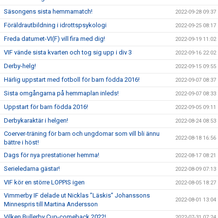
Säsongens sista hemmamatch!
2022-09-28 09:37
Föräldrautbildning i idrottspsykologi
2022-09-25 08:17
Freda datumet-VI(F) vill fira med dig!
2022-09-19 11:02
VIF vände sista kvarten och tog sig upp i div 3
2022-09-16 22:02
Derby-helg!
2022-09-15 09:55
Härlig uppstart med fotboll för barn födda 2016!
2022-09-07 08:37
Sista omgångarna på hemmaplan inleds!
2022-09-07 08:33
Uppstart för barn födda 2016!
2022-09-05 09:11
Derbykaraktär i helgen!
2022-08-24 08:53
Coerver-träning för barn och ungdomar som vill bli ännu
2022-08-18 16:56
bättre i höst!
Dags för nya prestationer hemma!
2022-08-17 08:21
Serieledarna gästar!
2022-08-09 07:13
VIF kör en större LOPPIS igen
2022-08-05 18:27
Vimmerby IF delade ut Nicklas ”Läskis” Johanssons
2022-08-01 13:04
Minnespris till Martina Andersson
Vilken Bullerby Cup-comeback 2022!
2022-07-31 07:24