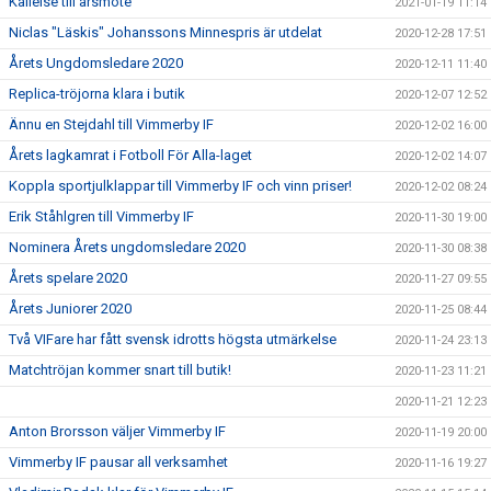
Kallelse till årsmöte
2021-01-19 11:14
Niclas "Läskis" Johanssons Minnespris är utdelat
2020-12-28 17:51
Årets Ungdomsledare 2020
2020-12-11 11:40
Replica-tröjorna klara i butik
2020-12-07 12:52
Ännu en Stejdahl till Vimmerby IF
2020-12-02 16:00
Årets lagkamrat i Fotboll För Alla-laget
2020-12-02 14:07
Koppla sportjulklappar till Vimmerby IF och vinn priser!
2020-12-02 08:24
Erik Ståhlgren till Vimmerby IF
2020-11-30 19:00
Nominera Årets ungdomsledare 2020
2020-11-30 08:38
Årets spelare 2020
2020-11-27 09:55
Årets Juniorer 2020
2020-11-25 08:44
Två VIFare har fått svensk idrotts högsta utmärkelse
2020-11-24 23:13
Matchtröjan kommer snart till butik!
2020-11-23 11:21
2020-11-21 12:23
Anton Brorsson väljer Vimmerby IF
2020-11-19 20:00
Vimmerby IF pausar all verksamhet
2020-11-16 19:27