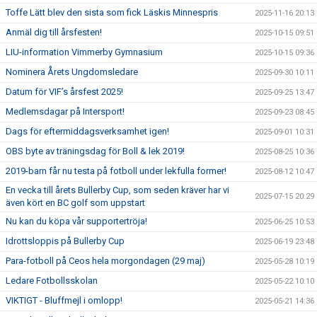
Toffe Lätt blev den sista som fick Läskis Minnespris
2025-11-16 20:13
Anmäl dig till årsfesten!
2025-10-15 09:51
LIU-information Vimmerby Gymnasium
2025-10-15 09:36
Nominera Årets Ungdomsledare
2025-09-30 10:11
Datum för VIF’s årsfest 2025!
2025-09-25 13:47
Medlemsdagar på Intersport!
2025-09-23 08:45
Dags för eftermiddagsverksamhet igen!
2025-09-01 10:31
OBS byte av träningsdag för Boll & lek 2019!
2025-08-25 10:36
2019-barn får nu testa på fotboll under lekfulla former!
2025-08-12 10:47
En vecka till årets Bullerby Cup, som seden kräver har vi
2025-07-15 20:29
även kört en BC golf som uppstart
Nu kan du köpa vår supportertröja!
2025-06-25 10:53
Idrottsloppis på Bullerby Cup
2025-06-19 23:48
Para-fotboll på Ceos hela morgondagen (29 maj)
2025-05-28 10:19
Ledare Fotbollsskolan
2025-05-22 10:10
VIKTIGT - Bluffmejl i omlopp!
2025-05-21 14:36