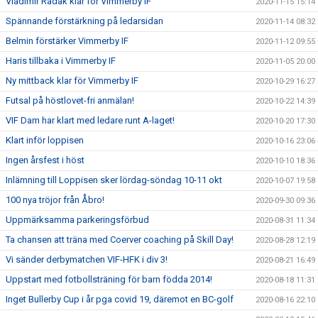
Vladimir Radak klar för Vimmerby IF
2020-11-15 15:14
Spännande förstärkning på ledarsidan
2020-11-14 08:32
Belmin förstärker Vimmerby IF
2020-11-12 09:55
Haris tillbaka i Vimmerby IF
2020-11-05 20:00
Ny mittback klar för Vimmerby IF
2020-10-29 16:27
Futsal på höstlovet-fri anmälan!
2020-10-22 14:39
VIF Dam har klart med ledare runt A-laget!
2020-10-20 17:30
Klart inför loppisen
2020-10-16 23:06
Ingen årsfest i höst
2020-10-10 18:36
Inlämning till Loppisen sker lördag-söndag 10-11 okt
2020-10-07 19:58
100 nya tröjor från Åbro!
2020-09-30 09:36
Uppmärksamma parkeringsförbud
2020-08-31 11:34
Ta chansen att träna med Coerver coaching på Skill Day!
2020-08-28 12:19
Vi sänder derbymatchen VIF-HFK i div 3!
2020-08-21 16:49
Uppstart med fotbollsträning för barn födda 2014!
2020-08-18 11:31
Inget Bullerby Cup i år pga covid 19, däremot en BC-golf
2020-08-16 22:10