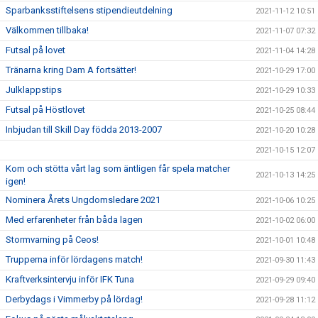
Sparbanksstiftelsens stipendieutdelning
2021-11-12 10:51
Välkommen tillbaka!
2021-11-07 07:32
Futsal på lovet
2021-11-04 14:28
Tränarna kring Dam A fortsätter!
2021-10-29 17:00
Julklappstips
2021-10-29 10:33
Futsal på Höstlovet
2021-10-25 08:44
Inbjudan till Skill Day födda 2013-2007
2021-10-20 10:28
2021-10-15 12:07
Kom och stötta vårt lag som äntligen får spela matcher
2021-10-13 14:25
igen!
Nominera Årets Ungdomsledare 2021
2021-10-06 10:25
Med erfarenheter från båda lagen
2021-10-02 06:00
Stormvarning på Ceos!
2021-10-01 10:48
Trupperna inför lördagens match!
2021-09-30 11:43
Kraftverksintervju inför IFK Tuna
2021-09-29 09:40
Derbydags i Vimmerby på lördag!
2021-09-28 11:12