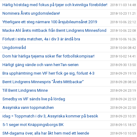
Härlig höstdag med fokus på tjejer och kvinnliga förebilder!
2018-11-03 14:48
Nominera Årets ungdomsledare!
2018-10-23 11:21
Ytterligare ett steg närmare 100 årsjubileumsåret 2019
2018-10-06 22:12
Macke Ahl årets mittback från Bernt Lindgrens Minnesfond
2018-10-06 22:08
Förlust i sista matchen, 4a i div 3 är ändå bra
2018-10-06 16:26
Ungdomsråd
2018-10-04 08:42
Dom här härliga tjejerna söker fler fotbollskompisar!
2018-10-02 14:41
Härligt gäng vände och vann herr7an-serien
2018-09-30 13:50
Bra upphämtning men VIF herr fick ge sig, förlust 4-3
2018-09-29 19:13
Bernt Lindgrens Minnespris "Årets Mittbackar"
2018-09-28 08:53
Till Bernt Lindgrens Minne
2018-09-24 23:19
Smedby vs VIF sänds live på lördag
2018-09-24 22:53
Assyriska vann toppmatchen
2018-09-24 22:50
idag = Toppmatch i div 3, Assyriska kommer på besök
2018-09-23 10:31
5-1 seger mot Knäppingsborgs BK
2018-09-15 18:57
SM-dagarna över, alla har åkt hem med ett leende
2018-09-10 10:59