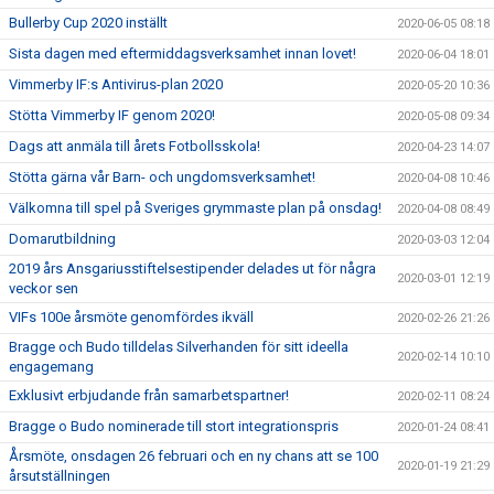
Bullerby Cup 2020 inställt
2020-06-05 08:18
Sista dagen med eftermiddagsverksamhet innan lovet!
2020-06-04 18:01
Vimmerby IF:s Antivirus-plan 2020
2020-05-20 10:36
Stötta Vimmerby IF genom 2020!
2020-05-08 09:34
Dags att anmäla till årets Fotbollsskola!
2020-04-23 14:07
Stötta gärna vår Barn- och ungdomsverksamhet!
2020-04-08 10:46
Välkomna till spel på Sveriges grymmaste plan på onsdag!
2020-04-08 08:49
Domarutbildning
2020-03-03 12:04
2019 års Ansgariusstiftelsestipender delades ut för några
2020-03-01 12:19
veckor sen
VIFs 100e årsmöte genomfördes ikväll
2020-02-26 21:26
Bragge och Budo tilldelas Silverhanden för sitt ideella
2020-02-14 10:10
engagemang
Exklusivt erbjudande från samarbetspartner!
2020-02-11 08:24
Bragge o Budo nominerade till stort integrationspris
2020-01-24 08:41
Årsmöte, onsdagen 26 februari och en ny chans att se 100
2020-01-19 21:29
årsutställningen