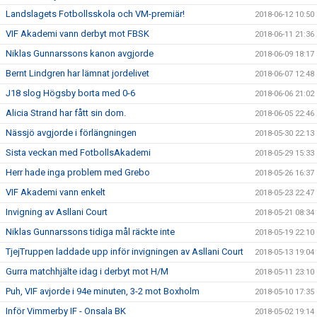
Landslagets Fotbollsskola och VM-premiär!
2018-06-12 10:50
VIF Akademi vann derbyt mot FBSK
2018-06-11 21:36
Niklas Gunnarssons kanon avgjorde
2018-06-09 18:17
Bernt Lindgren har lämnat jordelivet
2018-06-07 12:48
J18 slog Högsby borta med 0-6
2018-06-06 21:02
Alicia Strand har fått sin dom.
2018-06-05 22:46
Nässjö avgjorde i förlängningen
2018-05-30 22:13
Sista veckan med FotbollsAkademi
2018-05-29 15:33
Herr hade inga problem med Grebo
2018-05-26 16:37
VIF Akademi vann enkelt
2018-05-23 22:47
Invigning av Asllani Court
2018-05-21 08:34
Niklas Gunnarssons tidiga mål räckte inte
2018-05-19 22:10
TjejTruppen laddade upp inför invigningen av Asllani Court
2018-05-13 19:04
Gurra matchhjälte idag i derbyt mot H/M
2018-05-11 23:10
Puh, VIF avjorde i 94e minuten, 3-2 mot Boxholm
2018-05-10 17:35
Inför Vimmerby IF - Onsala BK
2018-05-02 19:14