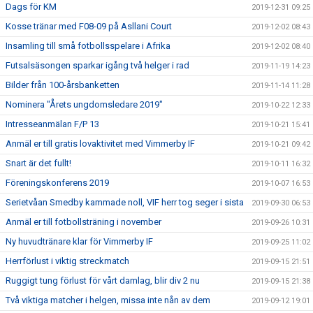
Dags för KM
2019-12-31 09:25
Kosse tränar med F08-09 på Asllani Court
2019-12-02 08:43
Insamling till små fotbollsspelare i Afrika
2019-12-02 08:40
Futsalsäsongen sparkar igång två helger i rad
2019-11-19 14:23
Bilder från 100-årsbanketten
2019-11-14 11:28
Nominera "Årets ungdomsledare 2019"
2019-10-22 12:33
Intresseanmälan F/P 13
2019-10-21 15:41
Anmäl er till gratis lovaktivitet med Vimmerby IF
2019-10-21 09:42
Snart är det fullt!
2019-10-11 16:32
Föreningskonferens 2019
2019-10-07 16:53
Serietvåan Smedby kammade noll, VIF herr tog seger i sista
2019-09-30 06:53
Anmäl er till fotbollsträning i november
2019-09-26 10:31
Ny huvudtränare klar för Vimmerby IF
2019-09-25 11:02
Herrförlust i viktig streckmatch
2019-09-15 21:51
Ruggigt tung förlust för vårt damlag, blir div 2 nu
2019-09-15 21:38
Två viktiga matcher i helgen, missa inte nån av dem
2019-09-12 19:01