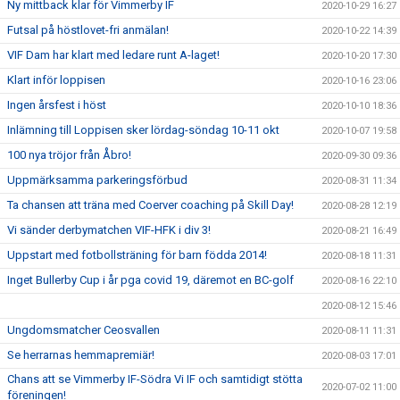
Ny mittback klar för Vimmerby IF
2020-10-29 16:27
Futsal på höstlovet-fri anmälan!
2020-10-22 14:39
VIF Dam har klart med ledare runt A-laget!
2020-10-20 17:30
Klart inför loppisen
2020-10-16 23:06
Ingen årsfest i höst
2020-10-10 18:36
Inlämning till Loppisen sker lördag-söndag 10-11 okt
2020-10-07 19:58
100 nya tröjor från Åbro!
2020-09-30 09:36
Uppmärksamma parkeringsförbud
2020-08-31 11:34
Ta chansen att träna med Coerver coaching på Skill Day!
2020-08-28 12:19
Vi sänder derbymatchen VIF-HFK i div 3!
2020-08-21 16:49
Uppstart med fotbollsträning för barn födda 2014!
2020-08-18 11:31
Inget Bullerby Cup i år pga covid 19, däremot en BC-golf
2020-08-16 22:10
2020-08-12 15:46
Ungdomsmatcher Ceosvallen
2020-08-11 11:31
Se herrarnas hemmapremiär!
2020-08-03 17:01
Chans att se Vimmerby IF-Södra Vi IF och samtidigt stötta
2020-07-02 11:00
föreningen!