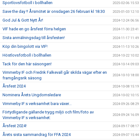
Sportlovsfotboll i bollhallen
2025-02-06 15:53
Save the day !! Årsmötet är onsdagen 26 februari kl 18.30
2025-01-03 12:10
God Jul & Gott Nytt År!
2024-12-24 06:56
VIF hade en go årsfest förra helgen
2024-11-30 23:41
Sista anmälningsdag till årsfesten!
2024-11-17 11:49
Köp din bingolott via VIF!
2024-11-13 10:26
Höstlovsfotboll i bollhallen
2024-10-22 10:02
Tack för den här säsongen!
2024-10-14 09:03
Vimmerby IF och Fredrik Falkevall går skilda vägar efter en
2024-10-10 18:00
framgångsrik säsong
Årsfest 2024
2024-10-08 15:19
Nominera Årets Ungdomsledare
2024-10-02 10:15
Vimmerby IF:s verksamhet bara växer...
2024-09-26 08:29
Förtydligande gällande trygg miljö och film/foto av
2024-09-24 16:09
Vimmerby IF:s verksamhet:
Årsfest 2024!
2024-09-17 08:17
Årets sista sammandrag för FFA 2024
2024-09-07 15:44