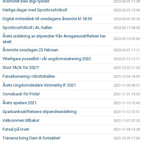
Årsmötet blev digi-fysiskt
2022-02-25 11:28
Härliga dagar med Sportlovsfotboll
2022-02-22 13:44
Digital möteslänk till onsdagens årsmöte kl 18.30
2022-02-22 09:32
Sportlovsfotboll i AL-hallen
2022-02-17 08:30
Årets utdelning av stipendier från Ansgariusstiftelsen har
2022-02-10 09:00
skett
Årsmöte onsdagen 23 februari
2022-02-01 17:11
Ytterligare pusselbit i vår ungdomssatsning 2022
2022-01-12 12:11
Stort TACK för 2021!
2021-12-22 11:25
Futsalturnering i Idrottshallen
2021-12-04 18:09
Årets Ungdomsledare Vimmerby IF 2021
2021-11-25 08:57
Comeback för Frida!
2021-11-21 19:42
Årets spelare 2021
2021-11-15 10:40
Sparbanksstiftelsens stipendieutdelning
2021-11-12 10:51
Välkommen tillbaka!
2021-11-07 07:32
Futsal på lovet
2021-11-04 14:28
Tränarna kring Dam A fortsätter!
2021-10-29 17:00