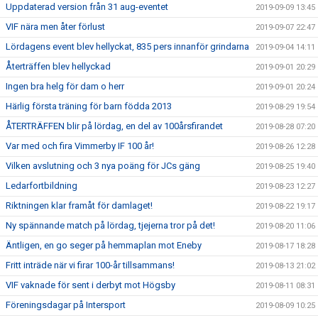
Uppdaterad version från 31 aug-eventet
2019-09-09 13:45
VIF nära men åter förlust
2019-09-07 22:47
Lördagens event blev hellyckat, 835 pers innanför grindarna
2019-09-04 14:11
Återträffen blev hellyckad
2019-09-01 20:29
Ingen bra helg för dam o herr
2019-09-01 20:24
Härlig första träning för barn födda 2013
2019-08-29 19:54
ÅTERTRÄFFEN blir på lördag, en del av 100årsfirandet
2019-08-28 07:20
Var med och fira Vimmerby IF 100 år!
2019-08-26 12:28
Vilken avslutning och 3 nya poäng för JCs gäng
2019-08-25 19:40
Ledarfortbildning
2019-08-23 12:27
Riktningen klar framåt för damlaget!
2019-08-22 19:17
Ny spännande match på lördag, tjejerna tror på det!
2019-08-20 11:06
Äntligen, en go seger på hemmaplan mot Eneby
2019-08-17 18:28
Fritt inträde när vi firar 100-år tillsammans!
2019-08-13 21:02
VIF vaknade för sent i derbyt mot Högsby
2019-08-11 08:31
Föreningsdagar på Intersport
2019-08-09 10:25