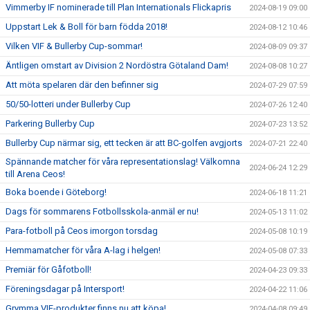
Vimmerby IF nominerade till Plan Internationals Flickapris
2024-08-19 09:00
Uppstart Lek & Boll för barn födda 2018!
2024-08-12 10:46
Vilken VIF & Bullerby Cup-sommar!
2024-08-09 09:37
Äntligen omstart av Division 2 Nordöstra Götaland Dam!
2024-08-08 10:27
Att möta spelaren där den befinner sig
2024-07-29 07:59
50/50-lotteri under Bullerby Cup
2024-07-26 12:40
Parkering Bullerby Cup
2024-07-23 13:52
Bullerby Cup närmar sig, ett tecken är att BC-golfen avgjorts
2024-07-21 22:40
Spännande matcher för våra representationslag! Välkomna
2024-06-24 12:29
till Arena Ceos!
Boka boende i Göteborg!
2024-06-18 11:21
Dags för sommarens Fotbollsskola-anmäl er nu!
2024-05-13 11:02
Para-fotboll på Ceos imorgon torsdag
2024-05-08 10:19
Hemmamatcher för våra A-lag i helgen!
2024-05-08 07:33
Premiär för Gåfotboll!
2024-04-23 09:33
Föreningsdagar på Intersport!
2024-04-22 11:06
Grymma VIF-produkter finns nu att köpa!
2024-04-08 09:49