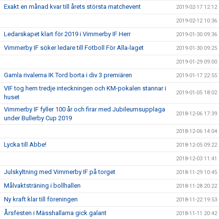
Exakt en månad kvar till årets största matchevent
2019-02-17 12:12
2019-02-12 10:36
Ledarskapet klart för 2019 i Vimmerby IF Herr
2019-01-30 09:36
Vimmerby IF söker ledare till Fotboll För Alla-laget
2019-01-30 09:25
2019-01-29 09:00
Gamla rivalerna IK Tord borta i div 3 premiären
2019-01-17 22:55
VIF tog hem tredje inteckningen och KM-pokalen stannar i
2019-01-05 18:02
huset
Vimmerby IF fyller 100 år och firar med Jubileumsupplaga
2018-12-06 17:39
under Bullerby Cup 2019
2018-12-06 14:04
Lycka till Abbe!
2018-12-05 09:22
2018-12-03 11:41
Julskyltning med Vimmerby IF på torget
2018-11-29 10:45
Målvaktsträning i bollhallen
2018-11-28 20:22
Ny kraft klar till föreningen
2018-11-22 19:53
Årsfesten i Mässhallarna gick galant
2018-11-11 20:42