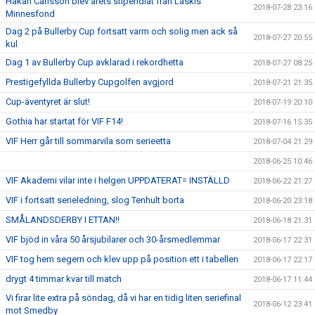
Håkan Carlsson blev årets stipendiat från Läskis
2018-07-28 23:16
Minnesfond
Dag 2 på Bullerby Cup fortsatt varm och solig men ack så
2018-07-27 20:55
kul
Dag 1 av Bullerby Cup avklarad i rekordhetta
2018-07-27 08:25
Prestigefyllda Bullerby Cupgolfen avgjord
2018-07-21 21:35
Cup-äventyret är slut!
2018-07-19 20:10
Gothia har startat för VIF F14!
2018-07-16 15:35
VIF Herr går till sommarvila som serieetta
2018-07-04 21:29
2018-06-25 10:46
VIF Akademi vilar inte i helgen UPPDATERAT= INSTÄLLD
2018-06-22 21:27
VIF i fortsatt serieledning, slog Tenhult borta
2018-06-20 23:18
SMÅLANDSDERBY I ETTAN!!
2018-06-18 21:31
VIF bjöd in våra 50 årsjubilarer och 30-årsmedlemmar
2018-06-17 22:31
VIF tog hem segern och klev upp på position ett i tabellen
2018-06-17 22:17
drygt 4 timmar kvar till match
2018-06-17 11:44
Vi firar lite extra på söndag, då vi har en tidig liten seriefinal
2018-06-12 23:41
mot Smedby