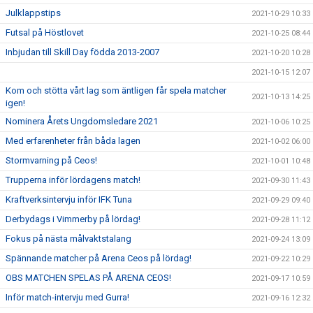
Julklappstips
2021-10-29 10:33
Futsal på Höstlovet
2021-10-25 08:44
Inbjudan till Skill Day födda 2013-2007
2021-10-20 10:28
2021-10-15 12:07
Kom och stötta vårt lag som äntligen får spela matcher
2021-10-13 14:25
igen!
Nominera Årets Ungdomsledare 2021
2021-10-06 10:25
Med erfarenheter från båda lagen
2021-10-02 06:00
Stormvarning på Ceos!
2021-10-01 10:48
Trupperna inför lördagens match!
2021-09-30 11:43
Kraftverksintervju inför IFK Tuna
2021-09-29 09:40
Derbydags i Vimmerby på lördag!
2021-09-28 11:12
Fokus på nästa målvaktstalang
2021-09-24 13:09
Spännande matcher på Arena Ceos på lördag!
2021-09-22 10:29
OBS MATCHEN SPELAS PÅ ARENA CEOS!
2021-09-17 10:59
Inför match-intervju med Gurra!
2021-09-16 12:32