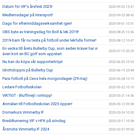
Datum för VIF’s årsfest 2025!
2025-09-25 13:47
Medlemsdagar på Intersport!
2025-09-23 08:45
Dags för eftermiddagsverksamhet igen!
2025-09-01 10:31
OBS byte av träningsdag för Boll & lek 2019!
2025-08-25 10:36
2019-barn får nu testa på fotboll under lekfulla former!
2025-08-12 10:47
En vecka till årets Bullerby Cup, som seden kräver har vi
2025-07-15 20:29
även kört en BC golf som uppstart
Nu kan du köpa vår supportertröja!
2025-06-25 10:53
Idrottsloppis på Bullerby Cup
2025-06-19 23:48
Para-fotboll på Ceos hela morgondagen (29 maj)
2025-05-28 10:19
Ledare Fotbollsskolan
2025-05-22 10:10
VIKTIGT - Bluffmejl i omlopp!
2025-05-21 14:36
Anmälan till Fotbollsskolan 2025 öppen!
2025-05-12 09:58
Domarkurs Vimmerby IF
2025-03-24 10:55
Breddturnering VIF v HFK på söndag
2025-03-17 10:58
Årsmöte Vimmerby IF 2024
2025-02-27 09:50