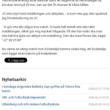
Värmbolskvittering strax därefter samt ett segermål av hemmalaget då
BARN & UNGDOMSVERKSAMHET
klockan stod på 30 min, sen var det få chanser åt båda hållen.
JC inte nöjd med inställningen och attityden, - vi kom inte upp den spelnivå
STÖTTA VIF
jag förväntade mig sa JC.
KONTAKT / BOKNING
- Vi gör inte alls någon bra match. Vi hade helt enkelt inte den rätta
inställningen, vilket gör mig mycket frågande. På den här nivån ska man
inte behöva tjata om attityd och inställning. Den ska bara finnas där, säger
"JC" till VT/KP
Nu väntar en viktig match mot Södertälje hemma nästa helg, ett Södertälje
som ligger strax bakom på kvalplatsen.
Nyhetsarkiv
I söndags avgjordes Bullerby Cup-golfen på Tobos fina
2026-07-27 13:53
banor
VM- och Fotbollsskolepremiär!
2026-06-15 07:01
Utbildning och info ledare Fotbollsskola
2026-05-20 10:52