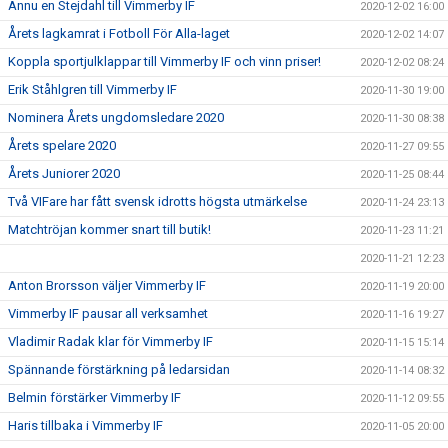
Ännu en Stejdahl till Vimmerby IF
2020-12-02 16:00
Årets lagkamrat i Fotboll För Alla-laget
2020-12-02 14:07
Koppla sportjulklappar till Vimmerby IF och vinn priser!
2020-12-02 08:24
Erik Ståhlgren till Vimmerby IF
2020-11-30 19:00
Nominera Årets ungdomsledare 2020
2020-11-30 08:38
Årets spelare 2020
2020-11-27 09:55
Årets Juniorer 2020
2020-11-25 08:44
Två VIFare har fått svensk idrotts högsta utmärkelse
2020-11-24 23:13
Matchtröjan kommer snart till butik!
2020-11-23 11:21
2020-11-21 12:23
Anton Brorsson väljer Vimmerby IF
2020-11-19 20:00
Vimmerby IF pausar all verksamhet
2020-11-16 19:27
Vladimir Radak klar för Vimmerby IF
2020-11-15 15:14
Spännande förstärkning på ledarsidan
2020-11-14 08:32
Belmin förstärker Vimmerby IF
2020-11-12 09:55
Haris tillbaka i Vimmerby IF
2020-11-05 20:00