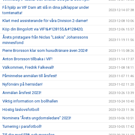
Få hjälp av VIF Dam att slå in dina julklappar under
2023-12-14 07:38
tomtenatta!
Klart med assisterande för våra Division 2-damer!
2023-12-08 10:06
Köp din Bingolott via VIF!&#128155;&#128420;
2023-12-06 15:57
Årets pristagare från Niclas "Läskis" Johanssons
2023-11-19 11:56
minnesfond
Pierre Brorsson klar som huvudtränare även 2024!
2023-11-15 08:26
Anton Brorsson tillbaka i VIF!
2023-11-14 17:37
Välkommen, Fredrik Falkevall!
2023-11-08 18:11
Påminnelse anmälan till årsfest!
2023-11-07 11:46
Nyförvärv på herrsidan!
2023-11-02 11:20
Anmälan årsfest 2023!
2023-10-26 13:39
Viktig information om bollhallen
2023-10-24 10:40
Höstig läslovsfotboll
2023-10-23 11:36
Nominera "Årets ungdomsledare" 2023!
2023-10-06 10:51
Turnering i parafotboll!
2023-10-05 17:42
Till dig med EPA och megafon...