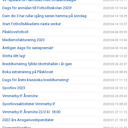
2023-05-16 12:17
Dags för anmälan till Fotbollsskolan 2023!
2023-05-10 10:44
Dam div 3 har rullar igång serien hemma på söndag
2023-04-14 18:29
Start FotbollsAkademi nästa vecka!
2023-04-14 10:37
Påsklovsfotboll
2023-04-06 09:59
Medlemsfakturering 2023
2023-04-05 13:34
Äntligen dags för seriepremiär!
2023-04-05 10:44
Stötta ditt lag!
2023-03-30 13:22
Breddturnering fyllde Idrottshallen i år igen
2023-03-26 22:37
Boka extraträning på Påsklovet
2023-03-20 08:49
Dags för årets klassiska breddturnering!
2023-03-17 11:13
Sportlov 2023
2023-02-24 10:12
Vimmerby IF Årsmöte
2023-02-24 09:43
Sportlovsaktiviteter Vimmerby IF
2023-02-15 08:25
Vimmerby IF Årsmöte 22/2 kl. 18.00
2023-01-27 11:15
2022 års Ansgariusstipendiater
2023-01-21 18:23
Coerver+Sportlov