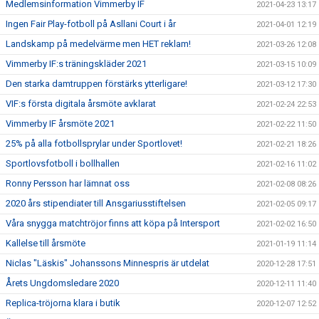
Medlemsinformation Vimmerby IF
2021-04-23 13:17
Ingen Fair Play-fotboll på Asllani Court i år
2021-04-01 12:19
Landskamp på medelvärme men HET reklam!
2021-03-26 12:08
Vimmerby IF:s träningskläder 2021
2021-03-15 10:09
Den starka damtruppen förstärks ytterligare!
2021-03-12 17:30
VIF:s första digitala årsmöte avklarat
2021-02-24 22:53
Vimmerby IF årsmöte 2021
2021-02-22 11:50
25% på alla fotbollsprylar under Sportlovet!
2021-02-21 18:26
Sportlovsfotboll i bollhallen
2021-02-16 11:02
Ronny Persson har lämnat oss
2021-02-08 08:26
2020 års stipendiater till Ansgariusstiftelsen
2021-02-05 09:17
Våra snygga matchtröjor finns att köpa på Intersport
2021-02-02 16:50
Kallelse till årsmöte
2021-01-19 11:14
Niclas "Läskis" Johanssons Minnespris är utdelat
2020-12-28 17:51
Årets Ungdomsledare 2020
2020-12-11 11:40
Replica-tröjorna klara i butik
2020-12-07 12:52