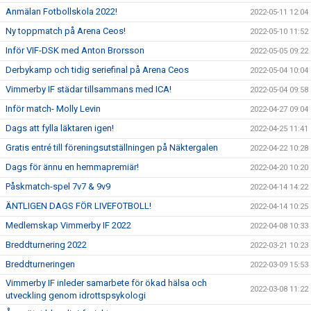
Anmälan Fotbollskola 2022!
2022-05-11 12:04
Ny toppmatch på Arena Ceos!
2022-05-10 11:52
Inför VIF-DSK med Anton Brorsson
2022-05-05 09:22
Derbykamp och tidig seriefinal på Arena Ceos
2022-05-04 10:04
Vimmerby IF städar tillsammans med ICA!
2022-05-04 09:58
Inför match- Molly Levin
2022-04-27 09:04
Dags att fylla läktaren igen!
2022-04-25 11:41
Gratis entré till föreningsutställningen på Näktergalen
2022-04-22 10:28
Dags för ännu en hemmapremiär!
2022-04-20 10:20
Påskmatch-spel 7v7 & 9v9
2022-04-14 14:22
ÄNTLIGEN DAGS FÖR LIVEFOTBOLL!
2022-04-14 10:25
Medlemskap Vimmerby IF 2022
2022-04-08 10:33
Breddturnering 2022
2022-03-21 10:23
Breddturneringen
2022-03-09 15:53
Vimmerby IF inleder samarbete för ökad hälsa och
2022-03-08 11:22
utveckling genom idrottspsykologi