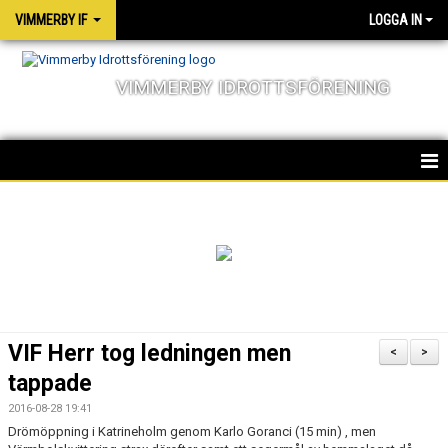
VIMMERBY IF
LOGGA IN
VIMMERBY IDROTTSFÖRENING
HEM
KALENDER
NYHETER
MATCHER
VIF Herr tog ledningen men
<
>
OM FÖRENINGEN
tappade
2016-08-28 19:41
SOCIALA ANSVAR
Drömöppning i Katrineholm genom Karlo Goranci (15 min) , men