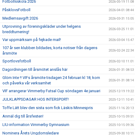
Fotbollsskola 2026
2026-05-19 11:08
PåsklovsFotboll
2026-04-01 08:44
Medlemsavgift 2026
2026-03-31 15:05
Utprovning av föreningskläder under helgens
2026-03-25 11:01
breddturnering!
Var uppmärksam på fejkade mail!
2026-03-04 15:47
107 år sen klubben bildades, korta notiser från dagens
2026-02-24 22:34
årsmöte
Sportlovsfotboll
2026-02-10 11:01
Dagordningen till årsmötet anslås här
2026-01-31 08:53
Glöm Inte !! VIFs årsmöte tisdagen 24 februari kl 18, kom
2026-01-31 08:14
och påverka vår verksamhet
VIF arrangerar Vimmerby Futsal Cup söndagen 4e januari
2025-12-19 19:22
JULKLAPPSDAGAR HOS INTERSPORT!
2025-12-11 10:41
Toffe Lätt blev den sista som fick Läskis Minnespris
2025-11-16 20:13
Anmäl dig till årsfesten!
2025-10-15 09:51
LIU-information Vimmerby Gymnasium
2025-10-15 09:36
Nominera Årets Ungdomsledare
2025-09-30 10:11