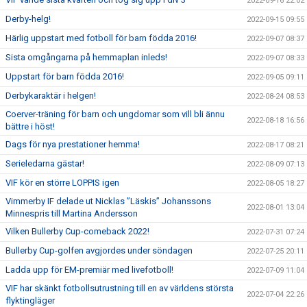
2022-09-16 22:02
Derby-helg!
2022-09-15 09:55
Härlig uppstart med fotboll för barn födda 2016!
2022-09-07 08:37
Sista omgångarna på hemmaplan inleds!
2022-09-07 08:33
Uppstart för barn födda 2016!
2022-09-05 09:11
Derbykaraktär i helgen!
2022-08-24 08:53
Coerver-träning för barn och ungdomar som vill bli ännu
2022-08-18 16:56
bättre i höst!
Dags för nya prestationer hemma!
2022-08-17 08:21
Serieledarna gästar!
2022-08-09 07:13
VIF kör en större LOPPIS igen
2022-08-05 18:27
Vimmerby IF delade ut Nicklas ”Läskis” Johanssons
2022-08-01 13:04
Minnespris till Martina Andersson
Vilken Bullerby Cup-comeback 2022!
2022-07-31 07:24
Bullerby Cup-golfen avgjordes under söndagen
2022-07-25 20:11
Ladda upp för EM-premiär med livefotboll!
2022-07-09 11:04
VIF har skänkt fotbollsutrustning till en av världens största
2022-07-04 22:26
flyktingläger