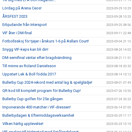
2023-09-29 11:19
Lördag på Arena Ceos!
2023-09-29 10:29
ÅRSFEST 2023
2023-09-28 10:25
Erbjudande från Intersport
2023-09-25 08:56
VIF åter i DM-final
2023-09-11 22:48
Fotbollsskoj för tjejer i årskurs 1-6 på Asllani Court!
2023-09-04 21:15
Snygg VIF-keps kan bli din!
2023-08-24 14:02
DM-semifinal väntar efter bragdvändning
2023-08-21 11:51
Till minne av Roland Danielsson
2023-08-18 20:32
Uppstart Lek & Boll födda 2017
2023-08-14 10:12
Bullerby Cup 2024-rekord med antal lag & spelglädje!
2023-08-01 07:49
QR-kod till komplett program för Bullerby Cup!
2023-07-26 10:55
Bullerby Cup-golfen för 25e gången
2023-07-24 20:22
Imponerande 400 matcher i VIF-dressen!
2023-06-14 07:05
Bullerbydagen & Eftermiddagsverksamhet
2023-05-29 11:17
Vilken härlig upplevelse!
2023-05-23 10:10
VIF-spelare till Halmstad med Smålandslaget