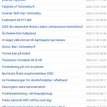
2023-01-11 11:45
Fairytale of Vimmerby IF...
2022-12-22 12:05
Coerver Skill Day i Vimmerby
2022-12-02 09:46
Kvalmatch till P17-elit!
2022-11-25 08:43
2022 års stipendiat Niclas Läskis Johanssons minnesfond
2022-11-20 17:13
Årsfesten blev hellyckad
2022-11-20 16:45
Vi säger välkommen till damlagets nya tränare
2022-11-18 14:00
Simon åter i Vimmerby IF
2022-10-28 11:00
Tomas klar på livstid...
2022-10-26 08:30
Thuresson fortsätter ett år till!
2022-10-11 16:03
Förstärkning på och av planen
2022-10-10 20:00
Nominera Årets ungdomsledare 2022
2022-10-07 14:16
Se föreläsningen för idrottsföräldrar i efterhand
2022-10-05 09:17
Säsongens sista hemmamatch!
2022-09-28 09:37
Föräldrautbildning i idrottspsykologi
2022-09-25 08:17
Freda datumet-VI(F) vill fira med dig!
2022-09-19 11:02
VIF vände sista kvarten och tog sig upp i div 3