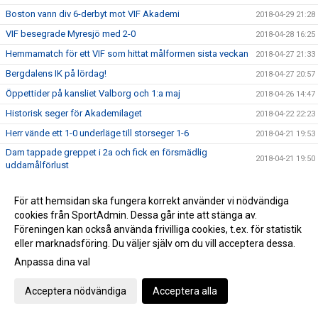
Boston vann div 6-derbyt mot VIF Akademi
2018-04-29 21:28
VIF besegrade Myresjö med 2-0
2018-04-28 16:25
Hemmamatch för ett VIF som hittat målformen sista veckan
2018-04-27 21:33
Bergdalens IK på lördag!
2018-04-27 20:57
Öppettider på kansliet Valborg och 1:a maj
2018-04-26 14:47
Historisk seger för Akademilaget
2018-04-22 22:23
Herr vände ett 1-0 underläge till storseger 1-6
2018-04-21 19:53
Dam tappade greppet i 2a och fick en försmädlig
2018-04-21 19:50
uddamålförlust
Landslagets Fotbollsskola 2018
2018-04-19 15:35
För att hemsidan ska fungera korrekt använder vi nödvändiga
Dam C gjorde ett rappt intryck ikväll
2018-04-18 23:26
cookies från SportAdmin. Dessa går inte att stänga av.
Ibra sköt in en poäng till VIF på stopptid
2018-04-14 16:51
Föreningen kan också använda frivilliga cookies, t.ex. för statistik
Äntligen avspark i seriespelet
eller marknadsföring. Du väljer själv om du vill acceptera dessa.
2018-04-13 12:09
Anpassa dina val
Domarutbildning
2018-04-03 08:44
Helt klart att Håkan blir huvudtränare för VIF Dam
2018-03-22 22:27
Acceptera nödvändiga
Acceptera alla
Succé igen, breddturneringens charm står sig över tid
2018-03-20 22:39