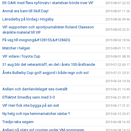
Ett OAIK med flera nyförvärv i startelvan körde över VIF
2019-08-07 22:52
Anmäl era barn till Skill Day!
2019-08-07 11:26
Länsderby på lördag i Högsby
2019-08-06 09:46
VIF-supportern och sportjournalisten Roland Claesson
2019-08-03 22:51
skänkte material till VIF
På väg till invigning&#128155;&#128420;
2019-08-02 18:56
Matcher i helgen
2019-08-01 11:19
VIF vidare i Toyota Cup
2019-08-01 08:35
31 aug blir det veteranträff, en del i årets 100-årsfirande
2019-07-22 00:17
Årets Bullerby Cup-golf avgjord i både regn och sol
2019-07-21 23:51
2019-06-24 10:54
Asllani och damlandslaget ses överallt
2019-06-21 15:40
Effektivt Smedby vann med 3-0
2019-06-21 00:31
VIF Herr fick inte bygga på sin svit
2019-06-17 21:51
Ny helg och nya hemmamatcher väntar !!
2019-06-10 23:47
Tredje raka segern
2019-06-08 16:33
Asllani på plats vid courten under VM-sommaren
2019-06-08 14:03