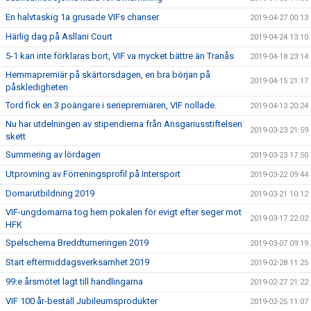
En halvtaskig 1a grusade VIFs chanser
2019-04-27 00:13
Härlig dag på Asllani Court
2019-04-24 13:10
5-1 kan inte förklaras bort, VIF va mycket bättre än Tranås
2019-04-18 23:14
Hemmapremiär på skärtorsdagen, en bra början på
2019-04-15 21:17
påskledigheten
Tord fick en 3 poängare i seriepremiären, VIF nollade.
2019-04-13 20:24
Nu har utdelningen av stipendierna från Ansgariusstiftelsen
2019-03-23 21:59
skett
Summering av lördagen
2019-03-23 17:50
Utprovning av Förreningsprofil på Intersport
2019-03-22 09:44
Domarutbildning 2019
2019-03-21 10:12
VIF-ungdomarna tog hem pokalen för evigt efter seger mot
2019-03-17 22:02
HFK
Spelschema Breddturneringen 2019
2019-03-07 09:19
Start eftermiddagsverksamhet 2019
2019-02-28 11:25
99:e årsmötet lagt till handlingarna
2019-02-27 21:22
VIF 100 år-beställ Jubileumsprodukter
2019-02-25 11:07