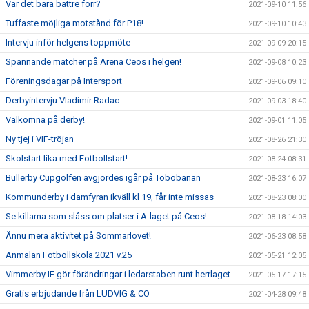
Var det bara bättre förr?
2021-09-10 11:56
Tuffaste möjliga motstånd för P18!
2021-09-10 10:43
Intervju inför helgens toppmöte
2021-09-09 20:15
Spännande matcher på Arena Ceos i helgen!
2021-09-08 10:23
Föreningsdagar på Intersport
2021-09-06 09:10
Derbyintervju Vladimir Radac
2021-09-03 18:40
Välkomna på derby!
2021-09-01 11:05
Ny tjej i VIF-tröjan
2021-08-26 21:30
Skolstart lika med Fotbollstart!
2021-08-24 08:31
Bullerby Cupgolfen avgjordes igår på Tobobanan
2021-08-23 16:07
Kommunderby i damfyran ikväll kl 19, får inte missas
2021-08-23 08:00
Se killarna som slåss om platser i A-laget på Ceos!
2021-08-18 14:03
Ännu mera aktivitet på Sommarlovet!
2021-06-23 08:58
Anmälan Fotbollskola 2021 v.25
2021-05-21 12:05
Vimmerby IF gör förändringar i ledarstaben runt herrlaget
2021-05-17 17:15
Gratis erbjudande från LUDVIG & CO
2021-04-28 09:48