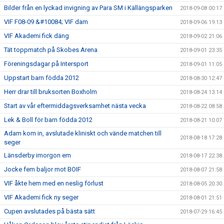
Bilder från en lyckad invigning av Para SM i Källängsparken
2018-09-08 00:17
VIF F08-09 &#10084; VIF dam
2018-09-06 19:13
VIF Akademi fick däng
2018-09-02 21:06
Tät toppmatch på Skobes Arena
2018-09-01 23:35
Föreningsdagar på Intersport
2018-09-01 11:05
Uppstart barn födda 2012
2018-08-30 12:47
Herr drar till bruksorten Boxholm
2018-08-24 13:14
Start av vår eftermiddagsverksamhet nästa vecka
2018-08-22 08:58
Lek & Boll för barn födda 2012
2018-08-21 10:07
Adam kom in, avslutade kliniskt och vände matchen till
2018-08-18 17:28
seger
Länsderby imorgon em
2018-08-17 22:38
Jocke fem baljor mot BOIF
2018-08-07 21:58
VIF åkte hem med en neslig förlust
2018-08-05 20:30
VIF Akademi fick ny seger
2018-08-01 21:51
Cupen avslutades på bästa sätt
2018-07-29 16:45