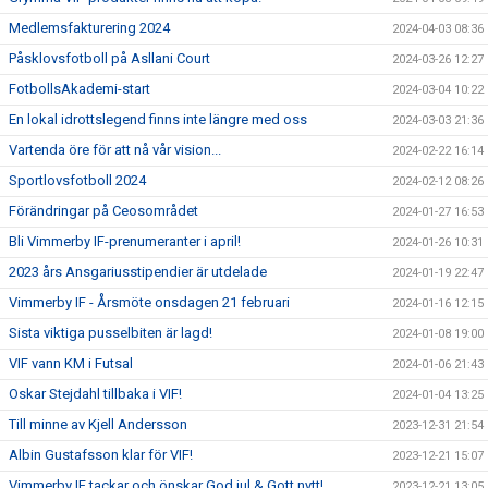
Medlemsfakturering 2024
2024-04-03 08:36
Påsklovsfotboll på Asllani Court
2024-03-26 12:27
FotbollsAkademi-start
2024-03-04 10:22
En lokal idrottslegend finns inte längre med oss
2024-03-03 21:36
Vartenda öre för att nå vår vision...
2024-02-22 16:14
Sportlovsfotboll 2024
2024-02-12 08:26
Förändringar på Ceosområdet
2024-01-27 16:53
Bli Vimmerby IF-prenumeranter i april!
2024-01-26 10:31
2023 års Ansgariusstipendier är utdelade
2024-01-19 22:47
Vimmerby IF - Årsmöte onsdagen 21 februari
2024-01-16 12:15
Sista viktiga pusselbiten är lagd!
2024-01-08 19:00
VIF vann KM i Futsal
2024-01-06 21:43
Oskar Stejdahl tillbaka i VIF!
2024-01-04 13:25
Till minne av Kjell Andersson
2023-12-31 21:54
Albin Gustafsson klar för VIF!
2023-12-21 15:07
Vimmerby IF tackar och önskar God jul & Gott nytt!
2023-12-21 13:05