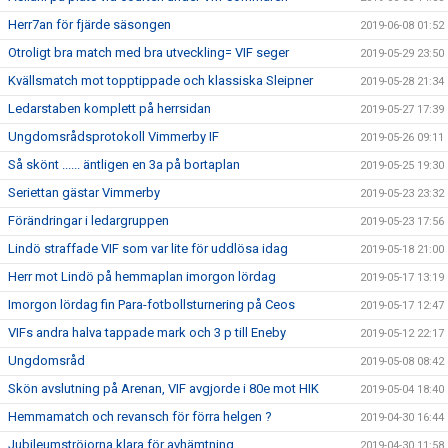
Herr7an för fjärde säsongen
2019-06-08 01:52
Otroligt bra match med bra utveckling= VIF seger
2019-05-29 23:50
Kvällsmatch mot topptippade och klassiska Sleipner
2019-05-28 21:34
Ledarstaben komplett på herrsidan
2019-05-27 17:39
Ungdomsrådsprotokoll Vimmerby IF
2019-05-26 09:11
Så skönt ...... äntligen en 3a på bortaplan
2019-05-25 19:30
Seriettan gästar Vimmerby
2019-05-23 23:32
Förändringar i ledargruppen
2019-05-23 17:56
Lindö straffade VIF som var lite för uddlösa idag
2019-05-18 21:00
Herr mot Lindö på hemmaplan imorgon lördag
2019-05-17 13:19
Imorgon lördag fin Para-fotbollsturnering på Ceos
2019-05-17 12:47
VIFs andra halva tappade mark och 3 p till Eneby
2019-05-12 22:17
Ungdomsråd
2019-05-08 08:42
Skön avslutning på Arenan, VIF avgjorde i 80e mot HIK
2019-05-04 18:40
Hemmamatch och revansch för förra helgen ?
2019-04-30 16:44
Jubileumströjorna klara för avhämtning
2019-04-30 11:58