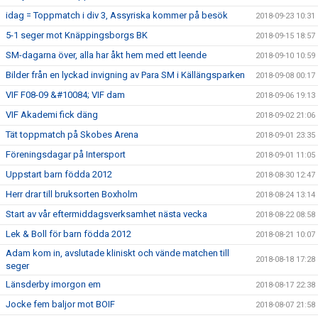
idag = Toppmatch i div 3, Assyriska kommer på besök
2018-09-23 10:31
5-1 seger mot Knäppingsborgs BK
2018-09-15 18:57
SM-dagarna över, alla har åkt hem med ett leende
2018-09-10 10:59
Bilder från en lyckad invigning av Para SM i Källängsparken
2018-09-08 00:17
VIF F08-09 &#10084; VIF dam
2018-09-06 19:13
VIF Akademi fick däng
2018-09-02 21:06
Tät toppmatch på Skobes Arena
2018-09-01 23:35
Föreningsdagar på Intersport
2018-09-01 11:05
Uppstart barn födda 2012
2018-08-30 12:47
Herr drar till bruksorten Boxholm
2018-08-24 13:14
Start av vår eftermiddagsverksamhet nästa vecka
2018-08-22 08:58
Lek & Boll för barn födda 2012
2018-08-21 10:07
Adam kom in, avslutade kliniskt och vände matchen till
2018-08-18 17:28
seger
Länsderby imorgon em
2018-08-17 22:38
Jocke fem baljor mot BOIF
2018-08-07 21:58