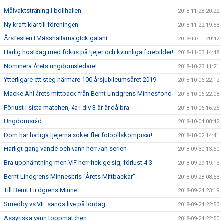
Målvaktsträning i bollhallen
2018-11-28 20:22
Ny kraft klar till föreningen
2018-11-22 19:53
Årsfesten i Mässhallarna gick galant
2018-11-11 20:42
Härlig höstdag med fokus på tjejer och kvinnliga förebilder!
2018-11-03 14:48
Nominera Årets ungdomsledare!
2018-10-23 11:21
Ytterligare ett steg närmare 100 årsjubileumsåret 2019
2018-10-06 22:12
Macke Ahl årets mittback från Bernt Lindgrens Minnesfond
2018-10-06 22:08
Förlust i sista matchen, 4a i div 3 är ändå bra
2018-10-06 16:26
Ungdomsråd
2018-10-04 08:42
Dom här härliga tjejerna söker fler fotbollskompisar!
2018-10-02 14:41
Härligt gäng vände och vann herr7an-serien
2018-09-30 13:50
Bra upphämtning men VIF herr fick ge sig, förlust 4-3
2018-09-29 19:13
Bernt Lindgrens Minnespris "Årets Mittbackar"
2018-09-28 08:53
Till Bernt Lindgrens Minne
2018-09-24 23:19
Smedby vs VIF sänds live på lördag
2018-09-24 22:53
Assyriska vann toppmatchen
2018-09-24 22:50