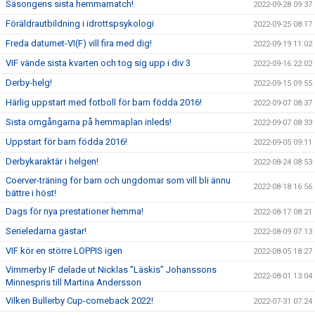
Säsongens sista hemmamatch!
2022-09-28 09:37
Föräldrautbildning i idrottspsykologi
2022-09-25 08:17
Freda datumet-VI(F) vill fira med dig!
2022-09-19 11:02
VIF vände sista kvarten och tog sig upp i div 3
2022-09-16 22:02
Derby-helg!
2022-09-15 09:55
Härlig uppstart med fotboll för barn födda 2016!
2022-09-07 08:37
Sista omgångarna på hemmaplan inleds!
2022-09-07 08:33
Uppstart för barn födda 2016!
2022-09-05 09:11
Derbykaraktär i helgen!
2022-08-24 08:53
Coerver-träning för barn och ungdomar som vill bli ännu
2022-08-18 16:56
bättre i höst!
Dags för nya prestationer hemma!
2022-08-17 08:21
Serieledarna gästar!
2022-08-09 07:13
VIF kör en större LOPPIS igen
2022-08-05 18:27
Vimmerby IF delade ut Nicklas ”Läskis” Johanssons
2022-08-01 13:04
Minnespris till Martina Andersson
Vilken Bullerby Cup-comeback 2022!
2022-07-31 07:24