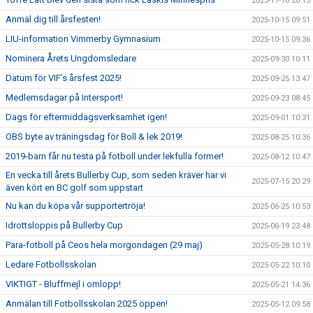
2025-11-16 20:13
Anmäl dig till årsfesten!
2025-10-15 09:51
LIU-information Vimmerby Gymnasium
2025-10-15 09:36
Nominera Årets Ungdomsledare
2025-09-30 10:11
Datum för VIF’s årsfest 2025!
2025-09-25 13:47
Medlemsdagar på Intersport!
2025-09-23 08:45
Dags för eftermiddagsverksamhet igen!
2025-09-01 10:31
OBS byte av träningsdag för Boll & lek 2019!
2025-08-25 10:36
2019-barn får nu testa på fotboll under lekfulla former!
2025-08-12 10:47
En vecka till årets Bullerby Cup, som seden kräver har vi
2025-07-15 20:29
även kört en BC golf som uppstart
Nu kan du köpa vår supportertröja!
2025-06-25 10:53
Idrottsloppis på Bullerby Cup
2025-06-19 23:48
Para-fotboll på Ceos hela morgondagen (29 maj)
2025-05-28 10:19
Ledare Fotbollsskolan
2025-05-22 10:10
VIKTIGT - Bluffmejl i omlopp!
2025-05-21 14:36
Anmälan till Fotbollsskolan 2025 öppen!
2025-05-12 09:58