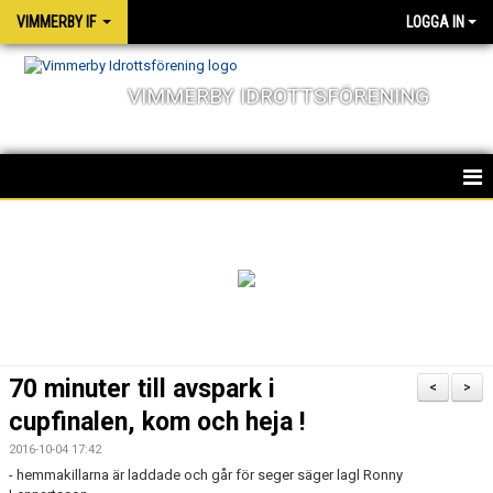
VIMMERBY IF
LOGGA IN
VIMMERBY IDROTTSFÖRENING
HEM
KALENDER
NYHETER
MATCHER
70 minuter till avspark i
<
>
OM FÖRENINGEN
cupfinalen, kom och heja !
2016-10-04 17:42
SOCIALA ANSVAR
- hemmakillarna är laddade och går för seger säger lagl Ronny