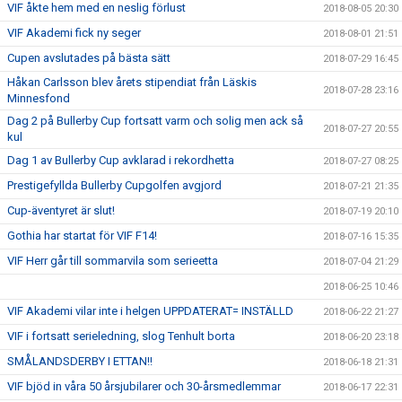
VIF åkte hem med en neslig förlust
2018-08-05 20:30
VIF Akademi fick ny seger
2018-08-01 21:51
Cupen avslutades på bästa sätt
2018-07-29 16:45
Håkan Carlsson blev årets stipendiat från Läskis
2018-07-28 23:16
Minnesfond
Dag 2 på Bullerby Cup fortsatt varm och solig men ack så
2018-07-27 20:55
kul
Dag 1 av Bullerby Cup avklarad i rekordhetta
2018-07-27 08:25
Prestigefyllda Bullerby Cupgolfen avgjord
2018-07-21 21:35
Cup-äventyret är slut!
2018-07-19 20:10
Gothia har startat för VIF F14!
2018-07-16 15:35
VIF Herr går till sommarvila som serieetta
2018-07-04 21:29
2018-06-25 10:46
VIF Akademi vilar inte i helgen UPPDATERAT= INSTÄLLD
2018-06-22 21:27
VIF i fortsatt serieledning, slog Tenhult borta
2018-06-20 23:18
SMÅLANDSDERBY I ETTAN!!
2018-06-18 21:31
VIF bjöd in våra 50 årsjubilarer och 30-årsmedlemmar
2018-06-17 22:31