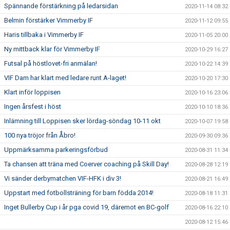
Spännande förstärkning på ledarsidan
2020-11-14 08:32
Belmin förstärker Vimmerby IF
2020-11-12 09:55
Haris tillbaka i Vimmerby IF
2020-11-05 20:00
Ny mittback klar för Vimmerby IF
2020-10-29 16:27
Futsal på höstlovet-fri anmälan!
2020-10-22 14:39
VIF Dam har klart med ledare runt A-laget!
2020-10-20 17:30
Klart inför loppisen
2020-10-16 23:06
Ingen årsfest i höst
2020-10-10 18:36
Inlämning till Loppisen sker lördag-söndag 10-11 okt
2020-10-07 19:58
100 nya tröjor från Åbro!
2020-09-30 09:36
Uppmärksamma parkeringsförbud
2020-08-31 11:34
Ta chansen att träna med Coerver coaching på Skill Day!
2020-08-28 12:19
Vi sänder derbymatchen VIF-HFK i div 3!
2020-08-21 16:49
Uppstart med fotbollsträning för barn födda 2014!
2020-08-18 11:31
Inget Bullerby Cup i år pga covid 19, däremot en BC-golf
2020-08-16 22:10
2020-08-12 15:46