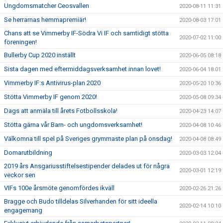
Ungdomsmatcher Ceosvallen
2020-08-11 11:31
Se herrarnas hemmapremiär!
2020-08-03 17:01
Chans att se Vimmerby IF-Södra Vi IF och samtidigt stötta
2020-07-02 11:00
föreningen!
Bullerby Cup 2020 inställt
2020-06-05 08:18
Sista dagen med eftermiddagsverksamhet innan lovet!
2020-06-04 18:01
Vimmerby IF:s Antivirus-plan 2020
2020-05-20 10:36
Stötta Vimmerby IF genom 2020!
2020-05-08 09:34
Dags att anmäla till årets Fotbollsskola!
2020-04-23 14:07
Stötta gärna vår Barn- och ungdomsverksamhet!
2020-04-08 10:46
Välkomna till spel på Sveriges grymmaste plan på onsdag!
2020-04-08 08:49
Domarutbildning
2020-03-03 12:04
2019 års Ansgariusstiftelsestipender delades ut för några
2020-03-01 12:19
veckor sen
VIFs 100e årsmöte genomfördes ikväll
2020-02-26 21:26
Bragge och Budo tilldelas Silverhanden för sitt ideella
2020-02-14 10:10
engagemang