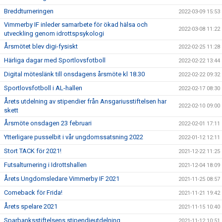
Breddturneringen
2022-03-09 15:53
Vimmerby IF inleder samarbete för ökad hälsa och
2022-03-08 11:22
utveckling genom idrottspsykologi
Årsmötet blev digi-fysiskt
2022-02-25 11:28
Härliga dagar med Sportlovsfotboll
2022-02-22 13:44
Digital möteslänk till onsdagens årsmöte kl 18.30
2022-02-22 09:32
Sportlovsfotboll i AL-hallen
2022-02-17 08:30
Årets utdelning av stipendier från Ansgariusstiftelsen har
2022-02-10 09:00
skett
Årsmöte onsdagen 23 februari
2022-02-01 17:11
Ytterligare pusselbit i vår ungdomssatsning 2022
2022-01-12 12:11
Stort TACK för 2021!
2021-12-22 11:25
Futsalturnering i Idrottshallen
2021-12-04 18:09
Årets Ungdomsledare Vimmerby IF 2021
2021-11-25 08:57
Comeback för Frida!
2021-11-21 19:42
Årets spelare 2021
2021-11-15 10:40
Sparbanksstiftelsens stipendieutdelning
2021-11-12 10:51