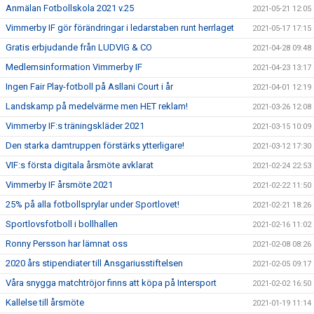
Anmälan Fotbollskola 2021 v.25
2021-05-21 12:05
Vimmerby IF gör förändringar i ledarstaben runt herrlaget
2021-05-17 17:15
Gratis erbjudande från LUDVIG & CO
2021-04-28 09:48
Medlemsinformation Vimmerby IF
2021-04-23 13:17
Ingen Fair Play-fotboll på Asllani Court i år
2021-04-01 12:19
Landskamp på medelvärme men HET reklam!
2021-03-26 12:08
Vimmerby IF:s träningskläder 2021
2021-03-15 10:09
Den starka damtruppen förstärks ytterligare!
2021-03-12 17:30
VIF:s första digitala årsmöte avklarat
2021-02-24 22:53
Vimmerby IF årsmöte 2021
2021-02-22 11:50
25% på alla fotbollsprylar under Sportlovet!
2021-02-21 18:26
Sportlovsfotboll i bollhallen
2021-02-16 11:02
Ronny Persson har lämnat oss
2021-02-08 08:26
2020 års stipendiater till Ansgariusstiftelsen
2021-02-05 09:17
Våra snygga matchtröjor finns att köpa på Intersport
2021-02-02 16:50
Kallelse till årsmöte
2021-01-19 11:14