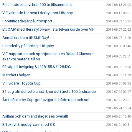
Fritt inträde när vi firar 100-år tillsammans!
2019-08-13 21:02
VIF vaknade för sent i derbyt mot Högsby
2019-08-11 08:31
Föreningsdagar på Intersport
2019-08-09 10:25
Ett OAIK med flera nyförvärv i startelvan körde över VIF
2019-08-07 22:52
Anmäl era barn till Skill Day!
2019-08-07 11:26
Länsderby på lördag i Högsby
2019-08-06 09:46
VIF-supportern och sportjournalisten Roland Claesson
2019-08-03 22:51
skänkte material till VIF
På väg till invigning&#128155;&#128420;
2019-08-02 18:56
Matcher i helgen
2019-08-01 11:19
VIF vidare i Toyota Cup
2019-08-01 08:35
31 aug blir det veteranträff, en del i årets 100-årsfirande
2019-07-22 00:17
Årets Bullerby Cup-golf avgjord i både regn och sol
2019-07-21 23:51
2019-06-24 10:54
Asllani och damlandslaget ses överallt
2019-06-21 15:40
Effektivt Smedby vann med 3-0
2019-06-21 00:31