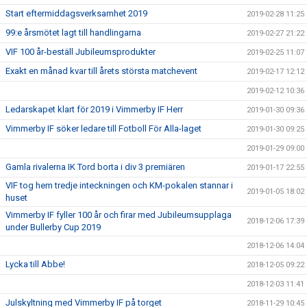
Start eftermiddagsverksamhet 2019
2019-02-28 11:25
99:e årsmötet lagt till handlingarna
2019-02-27 21:22
VIF 100 år-beställ Jubileumsprodukter
2019-02-25 11:07
Exakt en månad kvar till årets största matchevent
2019-02-17 12:12
2019-02-12 10:36
Ledarskapet klart för 2019 i Vimmerby IF Herr
2019-01-30 09:36
Vimmerby IF söker ledare till Fotboll För Alla-laget
2019-01-30 09:25
2019-01-29 09:00
Gamla rivalerna IK Tord borta i div 3 premiären
2019-01-17 22:55
VIF tog hem tredje inteckningen och KM-pokalen stannar i
2019-01-05 18:02
huset
Vimmerby IF fyller 100 år och firar med Jubileumsupplaga
2018-12-06 17:39
under Bullerby Cup 2019
2018-12-06 14:04
Lycka till Abbe!
2018-12-05 09:22
2018-12-03 11:41
Julskyltning med Vimmerby IF på torget
2018-11-29 10:45