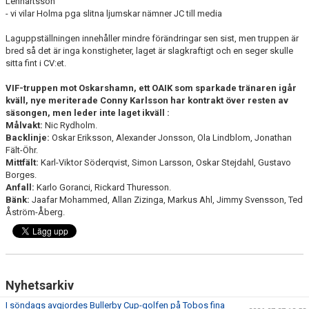
Lennartsson
BARN & UNGDOMSVERKSAMHET
- vi vilar Holma pga slitna ljumskar nämner JC till media
Laguppställningen innehåller mindre förändringar sen sist, men truppen är
STÖTTA VIF
bred så det är inga konstigheter, laget är slagkraftigt och en seger skulle
sitta fint i CV:et.
KONTAKT / BOKNING
VIF-truppen mot Oskarshamn, ett OAIK som sparkade tränaren igår
kväll, nye meriterade Conny Karlsson har kontrakt över resten av
säsongen, men leder inte laget ikväll :
Målvakt:
Nic Rydholm.
Backlinje:
Oskar Eriksson, Alexander Jonsson, Ola Lindblom, Jonathan
Fält-Öhr.
Mittfält:
Karl-Viktor Söderqvist, Simon Larsson, Oskar Stejdahl, Gustavo
Borges.
Anfall:
Karlo Goranci, Rickard Thuresson.
Bänk:
Jaafar Mohammed, Allan Zizinga, Markus Ahl, Jimmy Svensson, Ted
Åström-Åberg.
Nyhetsarkiv
I söndags avgjordes Bullerby Cup-golfen på Tobos fina