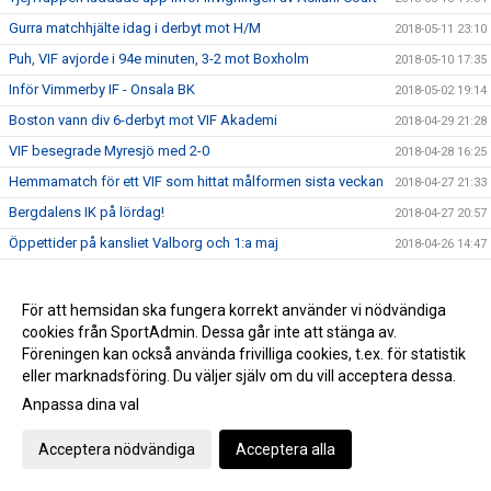
Gurra matchhjälte idag i derbyt mot H/M
2018-05-11 23:10
Puh, VIF avjorde i 94e minuten, 3-2 mot Boxholm
2018-05-10 17:35
Inför Vimmerby IF - Onsala BK
2018-05-02 19:14
Boston vann div 6-derbyt mot VIF Akademi
2018-04-29 21:28
VIF besegrade Myresjö med 2-0
2018-04-28 16:25
Hemmamatch för ett VIF som hittat målformen sista veckan
2018-04-27 21:33
Bergdalens IK på lördag!
2018-04-27 20:57
Öppettider på kansliet Valborg och 1:a maj
2018-04-26 14:47
Historisk seger för Akademilaget
2018-04-22 22:23
Herr vände ett 1-0 underläge till storseger 1-6
2018-04-21 19:53
För att hemsidan ska fungera korrekt använder vi nödvändiga
cookies från SportAdmin. Dessa går inte att stänga av.
Dam tappade greppet i 2a och fick en försmädlig
2018-04-21 19:50
uddamålförlust
Föreningen kan också använda frivilliga cookies, t.ex. för statistik
eller marknadsföring. Du väljer själv om du vill acceptera dessa.
Landslagets Fotbollsskola 2018
2018-04-19 15:35
Anpassa dina val
Dam C gjorde ett rappt intryck ikväll
2018-04-18 23:26
Ibra sköt in en poäng till VIF på stopptid
2018-04-14 16:51
Acceptera nödvändiga
Acceptera alla
Äntligen avspark i seriespelet
2018-04-13 12:09