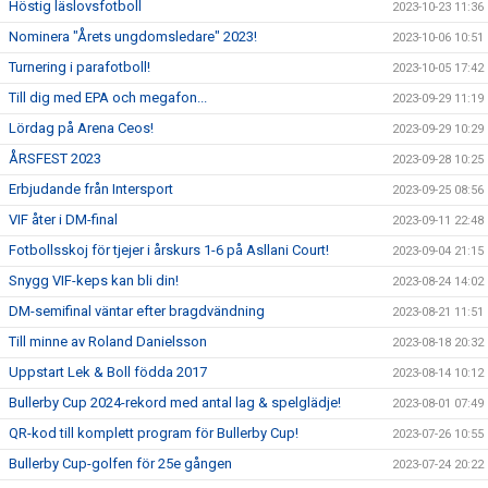
Höstig läslovsfotboll
2023-10-23 11:36
Nominera "Årets ungdomsledare" 2023!
2023-10-06 10:51
Turnering i parafotboll!
2023-10-05 17:42
Till dig med EPA och megafon...
2023-09-29 11:19
Lördag på Arena Ceos!
2023-09-29 10:29
ÅRSFEST 2023
2023-09-28 10:25
Erbjudande från Intersport
2023-09-25 08:56
VIF åter i DM-final
2023-09-11 22:48
Fotbollsskoj för tjejer i årskurs 1-6 på Asllani Court!
2023-09-04 21:15
Snygg VIF-keps kan bli din!
2023-08-24 14:02
DM-semifinal väntar efter bragdvändning
2023-08-21 11:51
Till minne av Roland Danielsson
2023-08-18 20:32
Uppstart Lek & Boll födda 2017
2023-08-14 10:12
Bullerby Cup 2024-rekord med antal lag & spelglädje!
2023-08-01 07:49
QR-kod till komplett program för Bullerby Cup!
2023-07-26 10:55
Bullerby Cup-golfen för 25e gången
2023-07-24 20:22