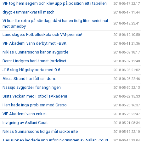
VIF tog hem segern och klev upp på position ett i tabellen
2018-06-17 22:17
drygt 4 timmar kvar till match
2018-06-17 11:44
Vi firar lite extra på söndag, då vi har en tidig liten seriefinal
2018-06-12 23:41
mot Smedby
Landslagets Fotbollsskola och VM-premiär!
2018-06-12 10:50
VIF Akademi vann derbyt mot FBSK
2018-06-11 21:36
Niklas Gunnarssons kanon avgjorde
2018-06-09 18:17
Bernt Lindgren har lämnat jordelivet
2018-06-07 12:48
J18 slog Högsby borta med 0-6
2018-06-06 21:02
Alicia Strand har fått sin dom.
2018-06-05 22:46
Nässjö avgjorde i förlängningen
2018-05-30 22:13
Sista veckan med FotbollsAkademi
2018-05-29 15:33
Herr hade inga problem med Grebo
2018-05-26 16:37
VIF Akademi vann enkelt
2018-05-23 22:47
Invigning av Asllani Court
2018-05-21 08:34
Niklas Gunnarssons tidiga mål räckte inte
2018-05-19 22:10
TjejTruppen laddade upp inför invigningen av Asllani Court
2018-05-13 19:04