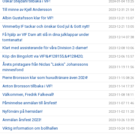
Oskar Stejdahl tillbaka i VIF!
2024-01-04 13:25
Till minne av Kjell Andersson
2023-12-31 21:54
Albin Gustafsson klar för VIF!
2023-12-21 15:07
Vimmerby IF tackar och önskar God jul & Gott nytt!
2023-12-21 13:05
Få hjälp av VIF Dam att slå in dina julklappar under
2023-12-14 07:38
tomtenatta!
Klart med assisterande för våra Division 2-damer!
2023-12-08 10:06
Köp din Bingolott via VIF!&#128155;&#128420;
2023-12-06 15:57
Årets pristagare från Niclas "Läskis" Johanssons
2023-11-19 11:56
minnesfond
Pierre Brorsson klar som huvudtränare även 2024!
2023-11-15 08:26
Anton Brorsson tillbaka i VIF!
2023-11-14 17:37
Välkommen, Fredrik Falkevall!
2023-11-08 18:11
Påminnelse anmälan till årsfest!
2023-11-07 11:46
Nyförvärv på herrsidan!
2023-11-02 11:20
Anmälan årsfest 2023!
2023-10-26 13:39
Viktig information om bollhallen
2023-10-24 10:40