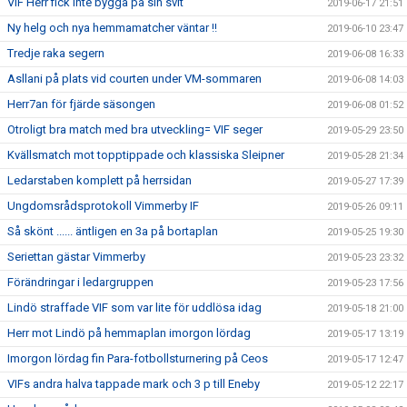
VIF Herr fick inte bygga på sin svit
2019-06-17 21:51
Ny helg och nya hemmamatcher väntar !!
2019-06-10 23:47
Tredje raka segern
2019-06-08 16:33
Asllani på plats vid courten under VM-sommaren
2019-06-08 14:03
Herr7an för fjärde säsongen
2019-06-08 01:52
Otroligt bra match med bra utveckling= VIF seger
2019-05-29 23:50
Kvällsmatch mot topptippade och klassiska Sleipner
2019-05-28 21:34
Ledarstaben komplett på herrsidan
2019-05-27 17:39
Ungdomsrådsprotokoll Vimmerby IF
2019-05-26 09:11
Så skönt ...... äntligen en 3a på bortaplan
2019-05-25 19:30
Seriettan gästar Vimmerby
2019-05-23 23:32
Förändringar i ledargruppen
2019-05-23 17:56
Lindö straffade VIF som var lite för uddlösa idag
2019-05-18 21:00
Herr mot Lindö på hemmaplan imorgon lördag
2019-05-17 13:19
Imorgon lördag fin Para-fotbollsturnering på Ceos
2019-05-17 12:47
VIFs andra halva tappade mark och 3 p till Eneby
2019-05-12 22:17