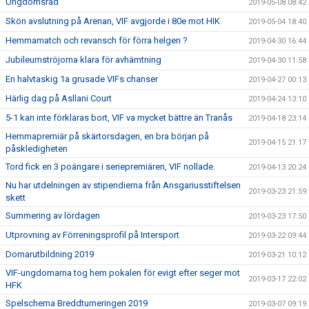
Ungdomsråd
2019-05-08 08:42
Skön avslutning på Arenan, VIF avgjorde i 80e mot HIK
2019-05-04 18:40
Hemmamatch och revansch för förra helgen ?
2019-04-30 16:44
Jubileumströjorna klara för avhämtning
2019-04-30 11:58
En halvtaskig 1a grusade VIFs chanser
2019-04-27 00:13
Härlig dag på Asllani Court
2019-04-24 13:10
5-1 kan inte förklaras bort, VIF va mycket bättre än Tranås
2019-04-18 23:14
Hemmapremiär på skärtorsdagen, en bra början på
2019-04-15 21:17
påskledigheten
Tord fick en 3 poängare i seriepremiären, VIF nollade.
2019-04-13 20:24
Nu har utdelningen av stipendierna från Ansgariusstiftelsen
2019-03-23 21:59
skett
Summering av lördagen
2019-03-23 17:50
Utprovning av Förreningsprofil på Intersport
2019-03-22 09:44
Domarutbildning 2019
2019-03-21 10:12
VIF-ungdomarna tog hem pokalen för evigt efter seger mot
2019-03-17 22:02
HFK
Spelschema Breddturneringen 2019
2019-03-07 09:19