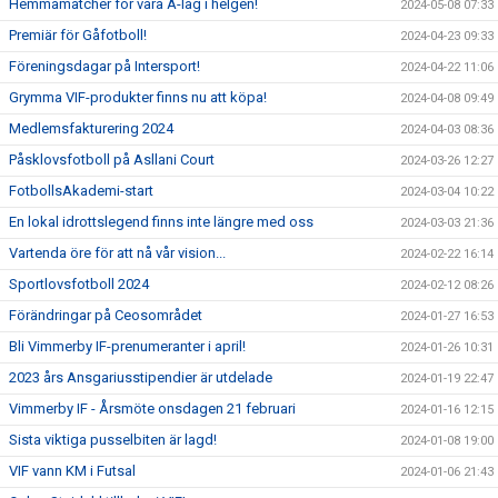
Hemmamatcher för våra A-lag i helgen!
2024-05-08 07:33
Premiär för Gåfotboll!
2024-04-23 09:33
Föreningsdagar på Intersport!
2024-04-22 11:06
Grymma VIF-produkter finns nu att köpa!
2024-04-08 09:49
Medlemsfakturering 2024
2024-04-03 08:36
Påsklovsfotboll på Asllani Court
2024-03-26 12:27
FotbollsAkademi-start
2024-03-04 10:22
En lokal idrottslegend finns inte längre med oss
2024-03-03 21:36
Vartenda öre för att nå vår vision...
2024-02-22 16:14
Sportlovsfotboll 2024
2024-02-12 08:26
Förändringar på Ceosområdet
2024-01-27 16:53
Bli Vimmerby IF-prenumeranter i april!
2024-01-26 10:31
2023 års Ansgariusstipendier är utdelade
2024-01-19 22:47
Vimmerby IF - Årsmöte onsdagen 21 februari
2024-01-16 12:15
Sista viktiga pusselbiten är lagd!
2024-01-08 19:00
VIF vann KM i Futsal
2024-01-06 21:43