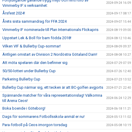
Förtydligande gällande trygg miljö och film/foto av
2024-09-24 16:09
Vimmerby IF:s verksamhet:
Årsfest 2024!
2024-09-17 08:17
Årets sista sammandrag för FFA 2024
2024-09-07 15:44
Vimmerby IF nominerade till Plan Internationals Flickapris
2024-08-19 09:00
Uppstart Lek & Boll för barn födda 2018!
2024-08-12 10:46
Vilken VIF & Bullerby Cup-sommar!
2024-08-09 09:37
Äntligen omstart av Division 2 Nordöstra Götaland Dam!
2024-08-08 10:27
Att möta spelaren där den befinner sig
2024-07-29 07:59
50/50-lotteri under Bullerby Cup
2024-07-26 12:40
Parkering Bullerby Cup
2024-07-23 13:52
Bullerby Cup närmar sig, ett tecken är att BC-golfen avgjorts
2024-07-21 22:40
Spännande matcher för våra representationslag! Välkomna
2024-06-24 12:29
till Arena Ceos!
Boka boende i Göteborg!
2024-06-18 11:21
Dags för sommarens Fotbollsskola-anmäl er nu!
2024-05-13 11:02
Para-fotboll på Ceos imorgon torsdag
2024-05-08 10:19