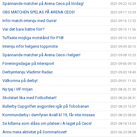
Spännande matcher på Arena Ceos på lördag!
2021-09-22 10:29
OBS MATCHEN SPELAS PÅ ARENA CEOS!
2021-09-17 10:59
Inför match-intervju med Gurra!
2021-09-16 12:32
Var det bara bättre förr?
2021-09-10 11:56
Tuffaste möjliga motstånd för P18!
2021-09-10 10:43
Intervju inför helgens toppmöte
2021-09-09 20:15
Spännande matcher på Arena Ceos i helgen!
2021-09-08 10:23
Föreningsdagar på Intersport
2021-09-06 09:10
Derbyintervju Vladimir Radac
2021-09-03 18:40
Välkomna på derby!
2021-09-01 11:05
Ny tjej i VIF-tröjan
2021-08-26 21:30
Skolstart lika med Fotbollstart!
2021-08-24 08:31
Bullerby Cupgolfen avgjordes igår på Tobobanan
2021-08-23 16:07
Kommunderby i damfyran ikväll kl 19, får inte missas
2021-08-23 08:00
Se killarna som slåss om platser i A-laget på Ceos!
2021-08-18 14:03
Ännu mera aktivitet på Sommarlovet!
2021-06-23 08:58