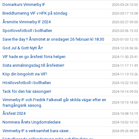
Domarkurs Vimmerby IF
2025-03-24 10:55
Breddturnering VIF v HFK på söndag
2025-03-17 10:58
Årsmöte Vimmerby IF 2024
2025-02-27 09:50
Sportlovsfotboll i bollhallen
2025-02-06 15:53
Save the day !! Årsmötet är onsdagen 26 februari kl 18.30
2025-01-03 12:10
God Jul & Gott Nytt År!
2024-12-24 06:56
VIF hade en go årsfest förra helgen
2024-11-30 23:41
Sista anmälningsdag till årsfesten!
2024-11-17 11:49
Köp din bingolott via VIF!
2024-11-13 10:26
Höstlovsfotboll i bollhallen
2024-10-22 10:02
Tack för den här säsongen!
2024-10-14 09:03
Vimmerby IF och Fredrik Falkevall går skilda vägar efter en
2024-10-10 18:00
framgångsrik säsong
Årsfest 2024
2024-10-08 15:19
Nominera Årets Ungdomsledare
2024-10-02 10:15
Vimmerby IF:s verksamhet bara växer...
2024-09-26 08:29