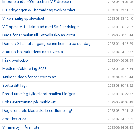
Imponerande 400 matcher i VIF-dressen!
2023-06-14 07:05
Bullerbydagen & Eftermiddagsverksamhet
2023-05-29 11:17
Vilken härlig upplevelse!
2023-05-23 10:10
VIF-spelare till Halmstad med Smålandslaget
2023-05-16 12:17
Dags för anmälan till Fotbollsskolan 2023!
2023-05-10 10:44
Dam div 3 har rullar igång serien hemma på söndag
2023-04-14 18:29
Start FotbollsAkademi nästa vecka!
2023-04-14 10:37
Påsklovsfotboll
2023-04-06 09:59
Medlemsfakturering 2023
2023-04-05 13:34
Äntligen dags för seriepremiär!
2023-04-05 10:44
Stötta ditt lag!
2023-03-30 13:22
Breddturnering fyllde Idrottshallen i år igen
2023-03-26 22:37
Boka extraträning på Påsklovet
2023-03-20 08:49
Dags för årets klassiska breddturnering!
2023-03-17 11:13
Sportlov 2023
2023-02-24 10:12
Vimmerby IF Årsmöte
2023-02-24 09:43