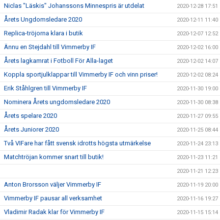
Niclas "Läskis" Johanssons Minnespris är utdelat
2020-12-28 17:51
Årets Ungdomsledare 2020
2020-12-11 11:40
Replica-tröjorna klara i butik
2020-12-07 12:52
Ännu en Stejdahl till Vimmerby IF
2020-12-02 16:00
Årets lagkamrat i Fotboll För Alla-laget
2020-12-02 14:07
Koppla sportjulklappar till Vimmerby IF och vinn priser!
2020-12-02 08:24
Erik Ståhlgren till Vimmerby IF
2020-11-30 19:00
Nominera Årets ungdomsledare 2020
2020-11-30 08:38
Årets spelare 2020
2020-11-27 09:55
Årets Juniorer 2020
2020-11-25 08:44
Två VIFare har fått svensk idrotts högsta utmärkelse
2020-11-24 23:13
Matchtröjan kommer snart till butik!
2020-11-23 11:21
2020-11-21 12:23
Anton Brorsson väljer Vimmerby IF
2020-11-19 20:00
Vimmerby IF pausar all verksamhet
2020-11-16 19:27
Vladimir Radak klar för Vimmerby IF
2020-11-15 15:14