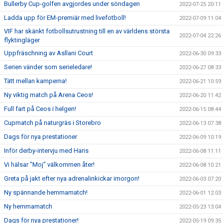
Bullerby Cup-golfen avgjordes under söndagen
2022-07-25 20:11
Ladda upp för EM-premiär med livefotboll!
2022-07-09 11:04
VIF har skänkt fotbollsutrustning till en av världens största
2022-07-04 22:26
flyktingläger
Uppfräschning av Asllani Court
2022-06-30 09:33
Serien vänder som serieledare!
2022-06-27 08:33
Tätt mellan kamperna!
2022-06-21 10:59
Ny viktig match på Arena Ceos!
2022-06-20 11:42
Full fart på Ceos i helgen!
2022-06-15 08:44
Cupmatch på naturgräs i Storebro
2022-06-13 07:38
Dags för nya prestationer
2022-06-09 10:19
Inför derby-intervju med Haris
2022-06-08 11:11
Vi hälsar "Moj" välkommen åter!
2022-06-08 10:21
Greta på jakt efter nya adrenalinkickar imorgon!
2022-06-03 07:20
Ny spännande hemmamatch!
2022-06-01 12:03
Ny hemmamatch
2022-05-23 13:04
Dags för nya prestationer!
2022-05-19 09:35