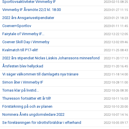
Sportlovsaktiviteter Vimmerby IF
2023-02-15 08:25
Vimmerby IF Årsmöte 22/2 kl. 18.00
2023-01-27 11:15
2022 års Ansgariusstipendiater
2023-01-21 18:23
Coerver+Sportlov
2023-01-11 11:45
Fairytale of Vimmerby IF...
2022-12-22 12:05
Coerver Skill Day i Vimmerby
2022-12-02 09:46
Kvalmatch till P17-elit!
2022-11-25 08:43
2022 års stipendiat Niclas Läskis Johanssons minnesfond
2022-11-20 17:13
Årsfesten blev hellyckad
2022-11-20 16:45
Vi säger välkommen till damlagets nya tränare
2022-11-18 14:00
Simon åter i Vimmerby IF
2022-10-28 11:00
Tomas klar på livstid...
2022-10-26 08:30
Thuresson fortsätter ett år till!
2022-10-11 16:03
Förstärkning på och av planen
2022-10-10 20:00
Nominera Årets ungdomsledare 2022
2022-10-07 14:16
Se föreläsningen för idrottsföräldrar i efterhand
2022-10-05 09:17