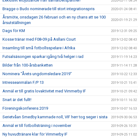
Exklusivt erbjudande från samarbetspartner!
2020-02-11 08:24
Bragge o Budo nominerade till stort integrationspris
2020-01-24 08:41
Årsmöte, onsdagen 26 februari och en ny chans att se 100
2020-01-19 21:29
årsutställningen
Dags för KM
2019-12-31 09:25
Kosse tränar med F08-09 på Asllani Court
2019-12-02 08:43
Insamling till små fotbollsspelare i Afrika
2019-12-02 08:40
Futsalsäsongen sparkar igång två helger i rad
2019-11-19 14:23
Bilder från 100-årsbanketten
2019-11-14 11:28
Nominera "Årets ungdomsledare 2019"
2019-10-22 12:33
Intresseanmälan F/P 13
2019-10-21 15:41
Anmäl er till gratis lovaktivitet med Vimmerby IF
2019-10-21 09:42
Snart är det fullt!
2019-10-11 16:32
Föreningskonferens 2019
2019-10-07 16:53
Serietvåan Smedby kammade noll, VIF herr tog seger i sista
2019-09-30 06:53
Anmäl er till fotbollsträning i november
2019-09-26 10:31
Ny huvudtränare klar för Vimmerby IF
2019-09-25 11:02