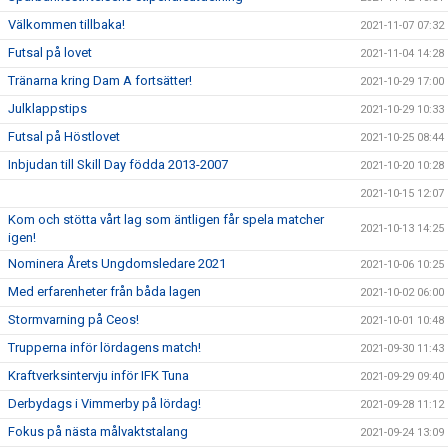
Välkommen tillbaka!
2021-11-07 07:32
Futsal på lovet
2021-11-04 14:28
Tränarna kring Dam A fortsätter!
2021-10-29 17:00
Julklappstips
2021-10-29 10:33
Futsal på Höstlovet
2021-10-25 08:44
Inbjudan till Skill Day födda 2013-2007
2021-10-20 10:28
2021-10-15 12:07
Kom och stötta vårt lag som äntligen får spela matcher
2021-10-13 14:25
igen!
Nominera Årets Ungdomsledare 2021
2021-10-06 10:25
Med erfarenheter från båda lagen
2021-10-02 06:00
Stormvarning på Ceos!
2021-10-01 10:48
Trupperna inför lördagens match!
2021-09-30 11:43
Kraftverksintervju inför IFK Tuna
2021-09-29 09:40
Derbydags i Vimmerby på lördag!
2021-09-28 11:12
Fokus på nästa målvaktstalang
2021-09-24 13:09