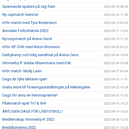
Spännande spelare på väg fram
2022-05-18 08:39
Ny cupmatch hemma!
2022-05-16 11:00
Inför match med Tyra Andersson
2022-05-12 09:53
Anmälan Fotbollskola 2022!
2022-05-11 12:04
Ny toppmatch på Arena Ceos!
2022-05-10 11:52
Inför VIF-DSK med Anton Brorsson
2022-05-05 09:22
Derbykamp och tidig seriefinal på Arena Ceos
2022-05-04 10:04
Vimmerby IF städar tillsammans med ICA!
2022-05-04 09:58
Inför match- Molly Levin
2022-04-27 09:04
Dags att fylla läktaren igen!
2022-04-25 11:41
Gratis entré till föreningsutställningen på Näktergalen
2022-04-22 10:28
Dags för ännu en hemmapremiär!
2022-04-20 10:20
Påskmatch-spel 7v7 & 9v9
2022-04-14 14:22
ÄNTLIGEN DAGS FÖR LIVEFOTBOLL!
2022-04-14 10:25
Medlemskap Vimmerby IF 2022
2022-04-08 10:33
Breddturnering 2022
2022-03-21 10:23