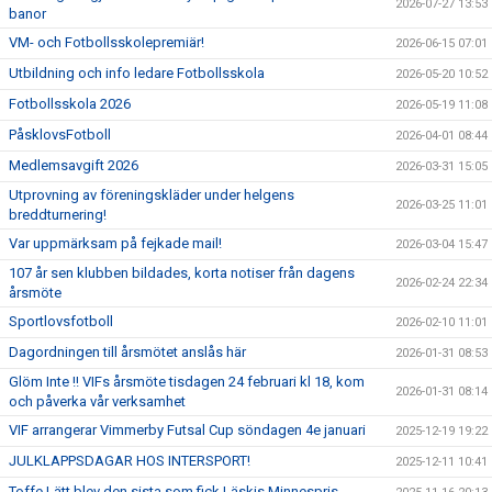
2026-07-27 13:53
banor
VM- och Fotbollsskolepremiär!
2026-06-15 07:01
Utbildning och info ledare Fotbollsskola
2026-05-20 10:52
Fotbollsskola 2026
2026-05-19 11:08
PåsklovsFotboll
2026-04-01 08:44
Medlemsavgift 2026
2026-03-31 15:05
Utprovning av föreningskläder under helgens
2026-03-25 11:01
breddturnering!
Var uppmärksam på fejkade mail!
2026-03-04 15:47
107 år sen klubben bildades, korta notiser från dagens
2026-02-24 22:34
årsmöte
Sportlovsfotboll
2026-02-10 11:01
Dagordningen till årsmötet anslås här
2026-01-31 08:53
Glöm Inte !! VIFs årsmöte tisdagen 24 februari kl 18, kom
2026-01-31 08:14
och påverka vår verksamhet
VIF arrangerar Vimmerby Futsal Cup söndagen 4e januari
2025-12-19 19:22
JULKLAPPSDAGAR HOS INTERSPORT!
2025-12-11 10:41
Toffe Lätt blev den sista som fick Läskis Minnespris