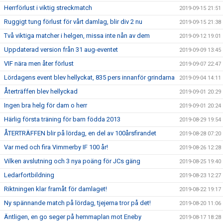
Herrförlust i viktig streckmatch
2019-09-15 21:51
Ruggigt tung förlust för vårt damlag, blir div 2 nu
2019-09-15 21:38
Två viktiga matcher i helgen, missa inte nån av dem
2019-09-12 19:01
Uppdaterad version från 31 aug-eventet
2019-09-09 13:45
VIF nära men åter förlust
2019-09-07 22:47
Lördagens event blev hellyckat, 835 pers innanför grindarna
2019-09-04 14:11
Återträffen blev hellyckad
2019-09-01 20:29
Ingen bra helg för dam o herr
2019-09-01 20:24
Härlig första träning för barn födda 2013
2019-08-29 19:54
ÅTERTRÄFFEN blir på lördag, en del av 100årsfirandet
2019-08-28 07:20
Var med och fira Vimmerby IF 100 år!
2019-08-26 12:28
Vilken avslutning och 3 nya poäng för JCs gäng
2019-08-25 19:40
Ledarfortbildning
2019-08-23 12:27
Riktningen klar framåt för damlaget!
2019-08-22 19:17
Ny spännande match på lördag, tjejerna tror på det!
2019-08-20 11:06
Äntligen, en go seger på hemmaplan mot Eneby
2019-08-17 18:28